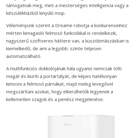
támogatnak meg, mint a mesterséges intelligencia vagy a
készülékházból kinyúló mop.
Véleményünk szerint a Dreame robotja a konkurenseihez
mérten kimagasló felmosó funkciókkal is rendelkezik,
nagyszerű szoftveres háttere van, a küszöbmászásban is
kiemelkedő, de ami a legjobb: szinte teljesen
automatizálható.
A multifunkciós dokkolójának hála ugyanis nemcsak tölti
magát és kiüríti a portartályát, de képes hatékonyan
kimosni a felmosó párnákat, majd meleg levegővel
megszárítani azokat, hogy elkerülhetők legyenek a
kellemetlen szagok és a penész megjelenése.