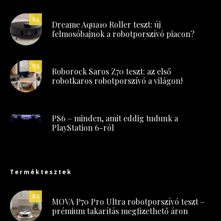
9.5
Dreame Aqua10 Roller teszt: új
felmosóbajnok a robotporszívó piacon?
9.8
Roborock Saros Z70 teszt: az első
robotkaros robotporszívó a világon!
PS6 – minden, amit eddig tudunk a
PlayStation 6-ról
Terméktesztek
8.8
MOVA P70 Pro Ultra robotporszívó teszt –
prémium takarítás megfizethető áron