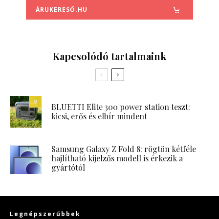
ÁRUKERESŐ.HU
Kapcsolódó tartalmaink
9
BLUETTI Elite 300 power station teszt:
kicsi, erős és elbír mindent
Samsung Galaxy Z Fold 8: rögtön kétféle
hajlítható kijelzős modell is érkezik a
gyártótól
Legnépszerűbbek