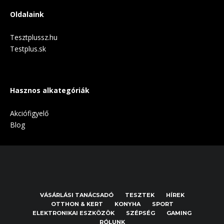
Oldalaink
Tesztplussz.hu
Testplus.sk
Hasznos alkategóriák
Akciófigyelő
Blog
VÁSÁRLÁSI TANÁCSADÓ
TESZTEK
HÍREK
OTTHON & KERT
KONYHA
SPORT
ELEKTRONIKAI ESZKÖZÖK
SZÉPSÉG
GAMING
RÓLUNK