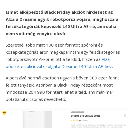
Ismét elképesztő Black Friday akciót hirdetett az
Alza a Dreame egyik robotporszívójára, méghozzá a
felsőkategóriát képviselő L40 Ultra AE-re, ami soha
nem volt még ennyire olcsó.
Szeretnél több mint 100 ezer forintot spórolni és
középkategóriás áron megkaparintani egy felsőkategóriás
robotporszívót? Akkor eljött a te időd, hiszen az
Alza
bődületes akcióval szolgál a Dreame L40 Ultra AE-hez
.
A porszívó normál esetben ugyanis bőven 300 ezer forint
felett tanyázik, azonban a Black Friday részeként most
mindössze 204 990 forintért lehet a tiéd, ami már-már
pofátlanul olcsónak nevezhető.