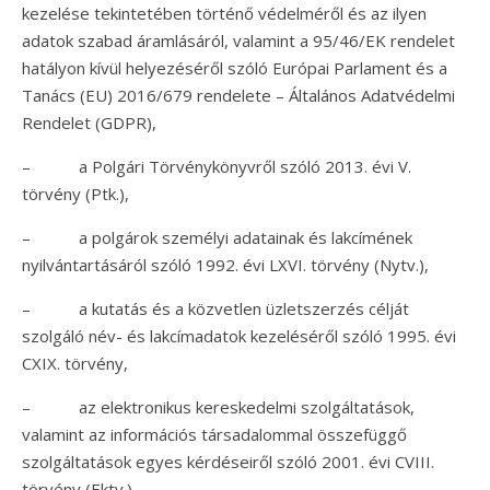
kezelése tekintetében történő védelméről és az ilyen
adatok szabad áramlásáról, valamint a 95/46/EK rendelet
hatályon kívül helyezéséről szóló Európai Parlament és a
Tanács (EU) 2016/679 rendelete – Általános Adatvédelmi
Rendelet (GDPR),
– a Polgári Törvénykönyvről szóló 2013. évi V.
törvény (Ptk.),
– a polgárok személyi adatainak és lakcímének
nyilvántartásáról szóló 1992. évi LXVI. törvény (Nytv.),
– a kutatás és a közvetlen üzletszerzés célját
szolgáló név- és lakcímadatok kezeléséről szóló 1995. évi
CXIX. törvény,
– az elektronikus kereskedelmi szolgáltatások,
valamint az információs társadalommal összefüggő
szolgáltatások egyes kérdéseiről szóló 2001. évi CVIII.
törvény (Ektv.),