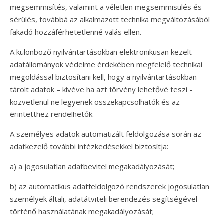
megsemmisítés, valamint a véletlen megsemmisülés és
sérülés, továbbá az alkalmazott technika megváltozásából
fakadó hozzáférhetetlenné válás ellen.
A különböző nyilvántartásokban elektronikusan kezelt
adatállományok védelme érdekében megfelelő technikai
megoldással biztosítani kell, hogy a nyilvántartásokban
tárolt adatok – kivéve ha azt törvény lehetővé teszi -
közvetlenül ne legyenek összekapcsolhatók és az
érintetthez rendelhetők.
A személyes adatok automatizált feldolgozása során az
adatkezelő további intézkedésekkel biztosítja:
a) a jogosulatlan adatbevitel megakadályozását;
b) az automatikus adatfeldolgozó rendszerek jogosulatlan
személyek általi, adatátviteli berendezés segítségével
történő használatának megakadályozását;