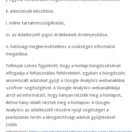
k. elemzések készítése,
l. online tartalomszolgáltatás,
m. az Adatkezelő jogos érdekeinek érvényesítése,
n. hatósági megkeresésekhez a szükséges információ
megadása.
Felhívjuk szíves figyelmét, hogy a honlap böngészésével
elfogadja a felhasználási feltételeket, egyben a böngészés
anonimizált adatokat gyűjt a Google Analytics webanalitikai
szoftver segítségével. A Google Analytics webanalitikája
arról ad információt, hogy hányan nézték meg a honlapot,
illetve hány oldalt néztek meg a honlapon. A Google
Analytics az adatkezelő részére nyújt segítséget a
piackutatás terén a látogatottsági adatok gyűjtésével
(több
információ:
https://marketingplatform.google.com/about/analy