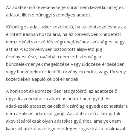
Az adatkezelő tevékenysége során nem kezel különleges
adatot, illetve bűnügyi személyes adatot.
Különleges adat akkor kezelhető, ha az adatkezeléshez az
érintett írásban hozzájárul, ha az törvényben kihirdetett
nemzetközi szerződés végrehajtásához szükséges, vagy
azt az Alaptörvényben biztosított alapvető jog
érvényesítése, továbbá a nemzetbiztonság, a
bűncselekmények megelőzése vagy üldözése érdekében
vagy honvédelmi érdekből törvény elrendeli, vagy törvény
közérdeken alapuló célból elrendeli.
A honlapot alkalomszerűen látogatókról az adatkezelő
egyedi azonosításra alkalmas adatot nem gyűjt. Az
adatkezelő statisztikai célból kizárólag egyedi azonosításra
nem alkalmas adatokat gyűjt. Az adatkezelő a látogatók
aktivitásáról csak olyan adatokat gyűjthet, amelyek nem
kapcsolhatók össze egy esetleges regisztráció alkalmával