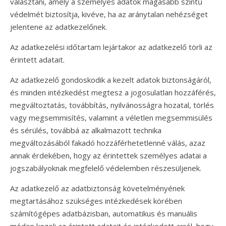
választani, amely a személyes adatok magasabb szintű
védelmét biztosítja, kivéve, ha az aránytalan nehézséget
jelentene az adatkezelőnek.
Az adatkezelési időtartam lejártakor az adatkezelő törli az
érintett adatait.
Az adatkezelő gondoskodik a kezelt adatok biztonságáról,
és minden intézkedést megtesz a jogosulatlan hozzáférés,
megváltoztatás, továbbítás, nyilvánosságra hozatal, törlés
vagy megsemmisítés, valamint a véletlen megsemmisülés
és sérülés, továbbá az alkalmazott technika
megváltozásából fakadó hozzáférhetetlenné válás, azaz
annak érdekében, hogy az érintettek személyes adatai a
jogszabályoknak megfelelő védelemben részesüljenek.
Az adatkezelő az adatbiztonság követelményének
megtartásához szükséges intézkedések körében
számítógépes adatbázisban, automatikus és manuális