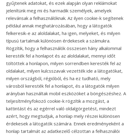
gyűjtenek adatokat, és ezek alapján olyan reklámokat
jelenítünk meg mi és harmadik személyek, amelyek
relevánsak a felhasználóknak. Az ilyen cookie-k segítenek
például annak meghatározásában, hogy a látogatók
felkeresik-e az aloldalakat, ha igen, melyeket, és milyen
típusú tartalmak különösen érdekesek a számukra.
Rögzítik, hogy a felhasználók összesen hány alkalommal
keresték fel a honlapot és az aloldalakat, mennyi időt
töltöttek a honlapon, milyen sorrendben keresték fel az
oldalakat, milyen kulcsszavak vezették ide a látogatókat,
milyen országból, régióból, és ha ez tudható, mely
városból keresték fel a honlapot, és a látogatók milyen
arányban használtak mobil eszközöket a böngészéshez. A
teljesítményfokozó cookie-k rögzítik a mozgást, a
kattintást és az egérrel való oldalgörgetést, mindezt
azért, hogy megtudjuk, a honlap mely részei különösen
érdekesek a látogatók számára. Ennek eredményeként a
honlap tartalmát az adatkezelő célzottan a felhasználói