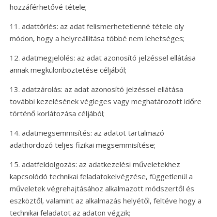
hozzáférhetővé tétele;
11. adattörlés: az adat felismerhetetlenné tétele oly
módon, hogy a helyreállítása többé nem lehetséges;
12. adatmegjelölés: az adat azonosító jelzéssel ellátása
annak megkülönböztetése céljából;
13. adatzárolás: az adat azonosító jelzéssel ellátása
további kezelésének végleges vagy meghatározott időre
történő korlátozása céljából;
14. adatmegsemmisítés: az adatot tartalmazó
adathordozó teljes fizikai megsemmisítése;
15. adatfeldolgozás: az adatkezelési műveletekhez
kapcsolódó technikai feladatokelvégzése, függetlenül a
műveletek végrehajtásához alkalmazott módszertől és
eszköztől, valamint az alkalmazás helyétől, feltéve hogy a
technikai feladatot az adaton végzik;