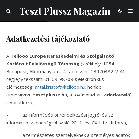
Teszt Plussz Magazin
Adatkezelési tájékoztató
A
Hellooo Europe Kereskedelmi és Szolgáltató
Korlátolt Felelősségű Társaság
(székhely: 1054
Budapest, Alkotmány utca 4., adószám: 23970382-2-41,
cégjegyzékszám: 01-09-987090; elektronikus
elérhetőség:
antal.kristof@hellooo.hu
; honlap
címe:
www.
tesztplussz.hu
, a továbbiakban:
adatkezelő
)
a vonatkozó,
– az információs önrendelkezési jogról és az
információszabadságról szóló 2011. évi CXII. tv. (Infotv.),
– a természetes személyeknek a személyes adatok