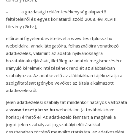
– a gazdasági reklámtevékenység alapvető
feltételeiről és egyes korlátairól szóló 2008. évi XLVIII.
törvény (Grtv.),
előírásai figyelembevételével a www.tesztplussz.hu
weboldalra, annak látogatóira, felhasználóira vonatkozó
adatkezelés, valamint az adatok nyilvánosságra
hozatalának eljárását, illetőleg az adatok megismerésére
irányuló kérelmek intézésének rendjét az alábbiakban
szabályozza. Az adatkezelő az alábbiakban tájékoztatja a
szolgáltatásait igénybe vevőket az általa alkalmazott
adatkezelésről.
Jelen adatkezelési szabályzat mindenkor hatályos változata
a
www.tesztplussz.hu
weboldalon (a továbbiakban:
honlap) érhető el. Az adatkezelő fenntartja magának a
jogot jelen szabályzat jogszabályi előírásokkal
összhangban történő megváltoztatására, az adatkezelési