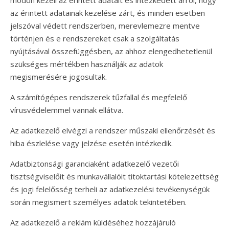
módon kezeli az érintett adatait és intézkedett arról, hogy
az érintett adatainak kezelése zárt, és minden esetben
jelszóval védett rendszerben, merevlemezre mentve
történjen és e rendszereket csak a szolgáltatás
nyújtásával összefüggésben, az ahhoz elengedhetetlenül
szükséges mértékben használják az adatok
megismerésére jogosultak.
A számítógépes rendszerek tűzfallal és megfelelő
vírusvédelemmel vannak ellátva.
Az adatkezelő elvégzi a rendszer műszaki ellenőrzését és
hiba észlelése vagy jelzése esetén intézkedik.
Adatbiztonsági garanciaként adatkezelő vezetői
tisztségviselőit és munkavállalóit titoktartási kötelezettség
és jogi felelősség terheli az adatkezelési tevékenységük
során megismert személyes adatok tekintetében.
Az adatkezelő a reklám küldéséhez hozzájáruló