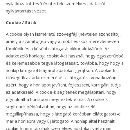
nyilatkozatot tevő érintettek személyes adatairól
nyilvántartást vezet.
Cookie / Sütik
A cookie olyan kisméretű szövegfájl (névtelen azonosító),
amely a számítógép vagy a mobil eszköz merevlemezén
tárolódik és a későbbi látogatásokkor aktiválódik. Az
adatkezelő honlapja cookie-kat használ, hogy egyszerűbbé
és kellemesebbé tegye látogatásait, továbbá, hogy hogy a
honlap látogatottságáról adatokat gyűjtsön. A cookie-k
elősegítik az adatok mérését a látogatóra vonatkozóan
azért, hogy a honlapot javítani, fejleszteni, korrigálni tudja
az adatkezelő. A cookie-k segítenek megállapítani, hogy
egy oldalt a honlapon megnéztek-e már. A cookie-k
segítenek például abban, hogy az adatkezelő
megállapíthassa, hogy a látogató korábban ellátogatott-e
már a honlapra vagy új látogató. A honlap által használt
cookie-k nem tárolnak személyes adatokat vagy más