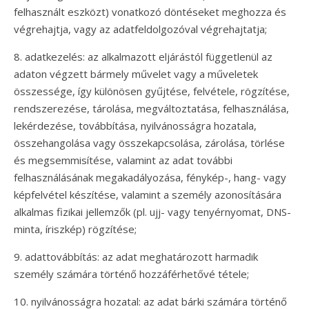
felhasznált eszközt) vonatkozó döntéseket meghozza és
végrehajtja, vagy az adatfeldolgozóval végrehajtatja;
8. adatkezelés: az alkalmazott eljárástól függetlenül az
adaton végzett bármely művelet vagy a műveletek
összessége, így különösen gyűjtése, felvétele, rögzítése,
rendszerezése, tárolása, megváltoztatása, felhasználása,
lekérdezése, továbbítása, nyilvánosságra hozatala,
összehangolása vagy összekapcsolása, zárolása, törlése
és megsemmisítése, valamint az adat további
felhasználásának megakadályozása, fénykép-, hang- vagy
képfelvétel készítése, valamint a személy azonosítására
alkalmas fizikai jellemzők (pl. ujj- vagy tenyérnyomat, DNS-
minta, íriszkép) rögzítése;
9. adattovábbítás: az adat meghatározott harmadik
személy számára történő hozzáférhetővé tétele;
10. nyilvánosságra hozatal: az adat bárki számára történő