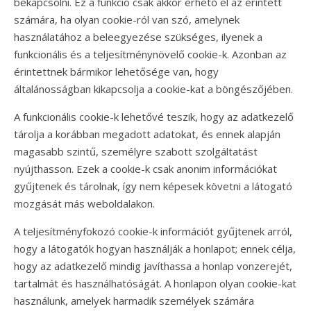
bekapcsolni. Ez a funkció csak akkor érhető el az érintett
számára, ha olyan cookie-ról van szó, amelynek
használatához a beleegyezése szükséges, ilyenek a
funkcionális és a teljesítménynövelő cookie-k. Azonban az
érintettnek bármikor lehetősége van, hogy
általánosságban kikapcsolja a cookie-kat a böngészőjében.
A funkcionális cookie-k lehetővé teszik, hogy az adatkezelő
tárolja a korábban megadott adatokat, és ennek alapján
magasabb szintű, személyre szabott szolgáltatást
nyújthasson. Ezek a cookie-k csak anonim információkat
gyűjtenek és tárolnak, így nem képesek követni a látogató
mozgását más weboldalakon.
A teljesítményfokozó cookie-k információt gyűjtenek arról,
hogy a látogatók hogyan használják a honlapot; ennek célja,
hogy az adatkezelő mindig javíthassa a honlap vonzerejét,
tartalmát és használhatóságát. A honlapon olyan cookie-kat
használunk, amelyek harmadik személyek számára