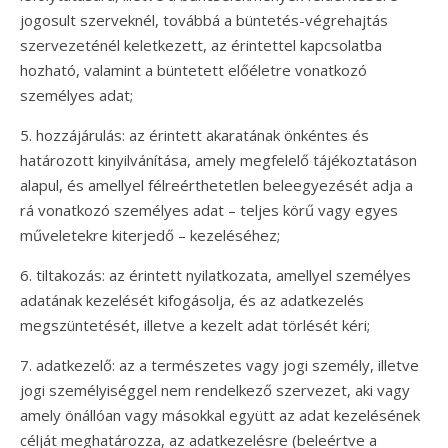
jogosult szerveknél, továbbá a büntetés-végrehajtás
szervezeténél keletkezett, az érintettel kapcsolatba
hozható, valamint a büntetett előéletre vonatkozó
személyes adat;
5. hozzájárulás: az érintett akaratának önkéntes és
határozott kinyilvánítása, amely megfelelő tájékoztatáson
alapul, és amellyel félreérthetetlen beleegyezését adja a
rá vonatkozó személyes adat – teljes körű vagy egyes
műveletekre kiterjedő – kezeléséhez;
6. tiltakozás: az érintett nyilatkozata, amellyel személyes
adatának kezelését kifogásolja, és az adatkezelés
megszüntetését, illetve a kezelt adat törlését kéri;
7. adatkezelő: az a természetes vagy jogi személy, illetve
jogi személyiséggel nem rendelkező szervezet, aki vagy
amely önállóan vagy másokkal együtt az adat kezelésének
célját meghatározza, az adatkezelésre (beleértve a