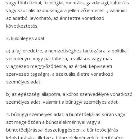
vagy több fizikai, fiziológiai, mentális, gazdasági, kulturális
vagy szociális azonosságára jellemző ismeret -, valamint
az adatból levonható, az érintettre vonatkozó
következtetés;
3. különleges adat:
a) a faji eredetre, a nemzetiséghez tartozásra, a politikai
véleményre vagy pártállásra, a vallásos vagy más
világnézeti meggyőződésre, az érdek-képviseleti
szervezeti tagságra, a szexuális életre vonatkozó
személyes adat,
b) az egészségi állapotra, a kóros szenvedélyre vonatkozó
személyes adat, valamint a bűnügyi személyes adat;
4. bűnügyi személyes adat: a büntetőeljárás során vagy
azt megelőzően a bűncselekménnyel vagy a
büntetőeljárással összefüggésben, a büntetőeljárás
lefolytatására, illetve a bűncselekmények felderítésére