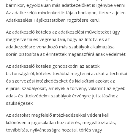
bármikor, egyoldalúan más adatkezelőket is igénybe venni.
Az adatkezelők mindenkori listája a honlapon, illetve a jelen
Adatkezelési Tájékoztatóban rögzítésre kerül.
Az adatkezelő köteles az adatkezelési műveleteket úgy
megtervezni és végrehajtani, hogy az Infotv. és az
adatkezelésre vonatkozó más szabályok alkalmazása
során biztosítsa az érintettek magánszférájának védelmét.
Az adatkezelő köteles gondoskodni az adatok
biztonságáról, köteles továbbá megtenni azokat a technikai
és szervezési intézkedéseket és kialakítani azokat az
eljárási szabályokat, amelyek a törvény, valamint az egyéb
adat- és titokvédelmi szabályok érvényre juttatásához
szükségesek.
Az adatokat megfelelő intézkedésekkel védeni kell
különösen a jogosulatlan hozzáférés, megváltoztatás,
továbbítás, nyilvánosságra hozatal, törlés vagy