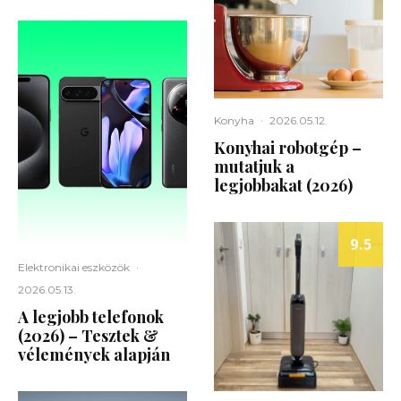
Konyha
·
2026.05.12.
Konyhai robotgép –
mutatjuk a
legjobbakat (2026)
9.5
Elektronikai eszközök
·
2026.05.13.
A legjobb telefonok
(2026) – Tesztek &
vélemények alapján