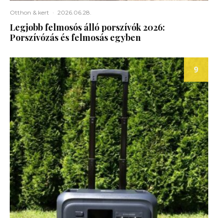
Otthon & kert
·
2026.06.28.
Legjobb felmosós álló porszívók 2026:
Porszívózás és felmosás egyben
9