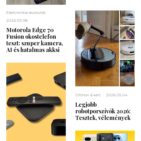
Elektronikai eszközök
·
2026.05.08.
Motorola Edge 70
Fusion okostelefon
teszt: szuper kamera,
AI és hatalmas akksi
Otthon & kert
·
2026.05.04.
Legjobb
robotporszívók 2026:
Tesztek, vélemények