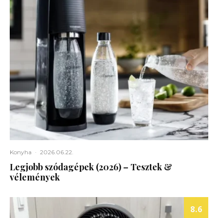
Konyha
·
2026.06.22.
Legjobb szódagépek (2026) – Tesztek &
vélemények
8.6