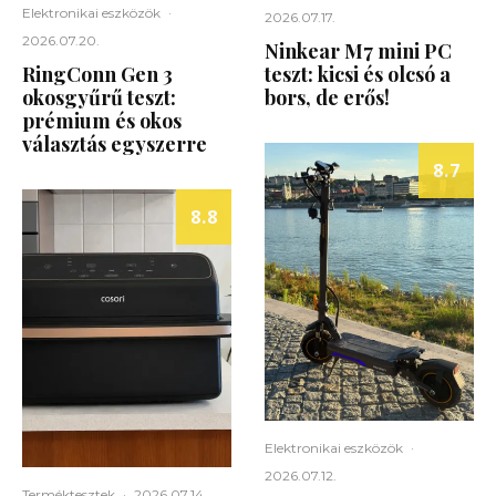
Elektronikai eszközök
·
2026.07.17.
2026.07.20.
Ninkear M7 mini PC
RingConn Gen 3
teszt: kicsi és olcsó a
okosgyűrű teszt:
bors, de erős!
prémium és okos
választás egyszerre
8.7
8.8
Elektronikai eszközök
·
2026.07.12.
Terméktesztek
·
2026.07.14.