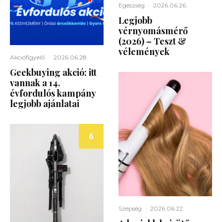
Egészség
·
2026.06.26.
Legjobb
vérnyomásmérő
(2026) – Teszt &
vélemények
Akciófigyelő
·
2026.06.28.
Geekbuying akció: itt
vannak a 14.
évfordulós kampány
legjobb ajánlatai
6
Szépség
·
2026.06.22.