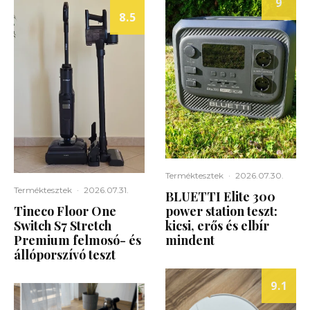
9
8.5
Terméktesztek
·
2026.07.30.
Terméktesztek
·
2026.07.31.
BLUETTI Elite 300
Tineco Floor One
power station teszt:
Switch S7 Stretch
kicsi, erős és elbír
Premium felmosó- és
mindent
állóporszívó teszt
9.1