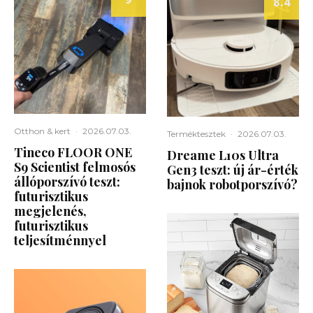
8.4
Otthon & kert
·
2026.07.03.
Terméktesztek
·
2026.07.03.
Tineco FLOOR ONE
Dreame L10s Ultra
S9 Scientist felmosós
Gen3 teszt: új ár-érték
állóporszívó teszt:
bajnok robotporszívó?
futurisztikus
megjelenés,
futurisztikus
teljesítménnyel