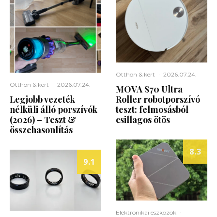
Otthon & kert
·
2026.07.24.
Otthon & kert
·
2026.07.24.
MOVA S70 Ultra
Legjobb vezeték
Roller robotporszívó
nélküli álló porszívók
teszt: felmosásból
(2026) – Teszt &
csillagos ötös
összehasonlítás
8.3
9.1
Elektronikai eszközök
·