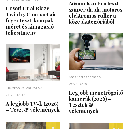
Ausom K20 Pro teszt:
Cosori Dual Blaze
szuper dupla motoros
Twinfry Compact air
elektromos roller a
fryer teszt: kompakt
középkategóriából
méret és kimagasló
teljesítmény
Vásárlási tanácsadó
·
2026.07.06.
Elektronikai eszközök
·
Legjobb menetrögzítő
2026.07.07.
kamerák (2026) –
A legjobb TV-k (2026)
Tesztek &
– Teszt & vélemények
vélemények
9