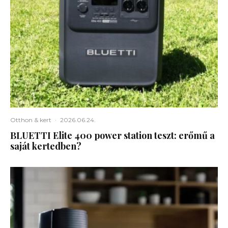
Otthon & kert
·
2026.06.24.
BLUETTI Elite 400 power station teszt: erőmű a
saját kertedben?