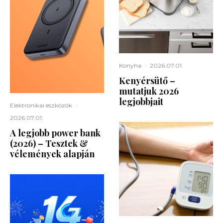
Konyha
·
2026.07.01.
Kenyérsütő –
mutatjuk 2026
legjobbjait
Elektronikai eszközök
·
2026.07.01.
A legjobb power bank
(2026) – Tesztek &
vélemények alapján