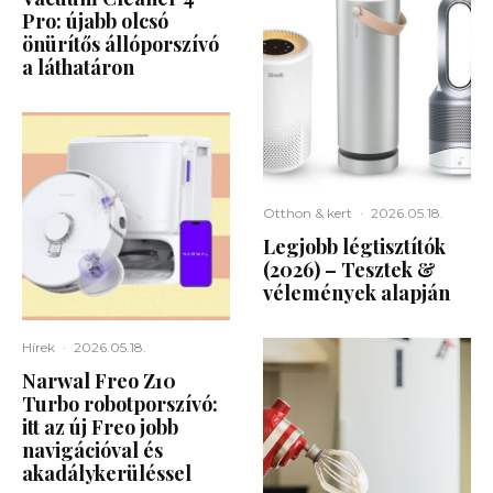
Pro: újabb olcsó
önürítős állóporszívó
a láthatáron
Otthon & kert
·
2026.05.18.
Legjobb légtisztítók
(2026) – Tesztek &
vélemények alapján
Hírek
·
2026.05.18.
Narwal Freo Z10
Turbo robotporszívó:
itt az új Freo jobb
navigációval és
akadálykerüléssel