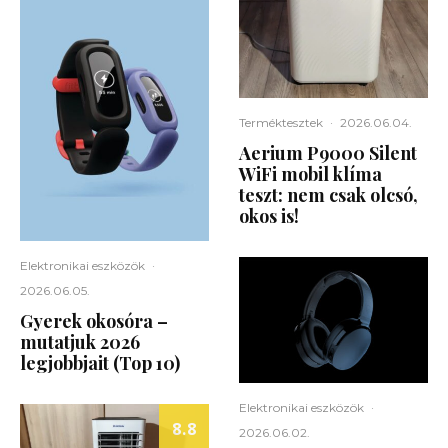
Terméktesztek
·
2026.06.04.
Aerium P9000 Silent
WiFi mobil klíma
teszt: nem csak olcsó,
okos is!
Elektronikai eszközök
·
2026.06.05.
Gyerek okosóra –
mutatjuk 2026
legjobbjait (Top 10)
Elektronikai eszközök
·
8.8
2026.06.02.