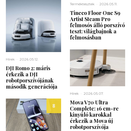
Terméktesztek
·
2026.05.11.
Tineco Floor One S9
Artist Steam Pro
felmosós álló porszívó
teszt: világbajnok a
felmosásban
Hírek
·
2026.05.12.
DJI Romo 2: máris
érkezik a DJI
robotporszívójának
második generációja
Hírek
·
2026.05.07.
Mova V70 Ultra
8
Complete: 16 cm-re
kinyúló karokkal
érkezik a Mova új
robotporszívója