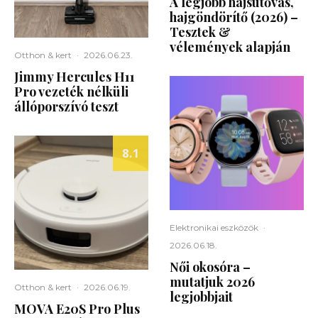
A legjobb hajsütővas,
hajgöndörítő (2026) –
Tesztek &
vélemények alapján
Otthon & kert
·
2026.06.23.
Jimmy Hercules H11
Pro vezeték nélküli
állóporszívó teszt
8.1
Elektronikai eszközök
·
2026.06.18.
Női okosóra –
mutatjuk 2026
Otthon & kert
·
2026.06.19.
legjobbjait
MOVA E20S Pro Plus