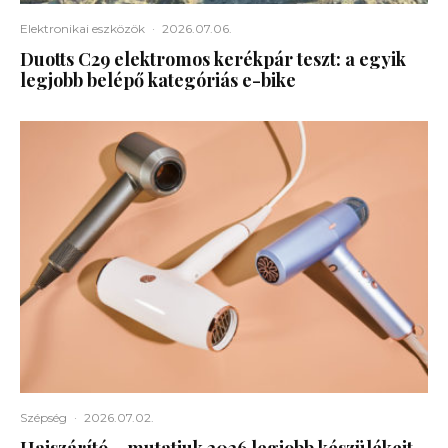
Elektronikai eszközök
·
2026.07.06.
Duotts C29 elektromos kerékpár teszt: a egyik
legjobb belépő kategóriás e-bike
Szépség
·
2026.07.02.