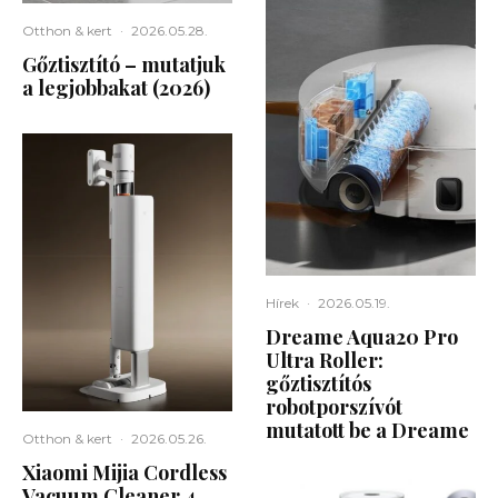
Otthon & kert
·
2026.05.28.
Gőztisztító – mutatjuk
a legjobbakat (2026)
Hírek
·
2026.05.19.
Dreame Aqua20 Pro
Ultra Roller:
gőztisztítós
robotporszívót
mutatott be a Dreame
Otthon & kert
·
2026.05.26.
Xiaomi Mijia Cordless
Vacuum Cleaner 4