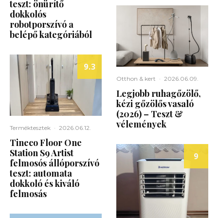
teszt: önürítő
dokkolós
robotporszívó a
belépő kategóriából
9.3
Otthon & kert
·
2026.06.09.
Legjobb ruhagőzölő,
kézi gőzölős vasaló
(2026) – Teszt &
vélemények
Terméktesztek
·
2026.06.12.
Tineco Floor One
Station S9 Artist
9
felmosós állóporszívó
teszt: automata
dokkoló és kiváló
felmosás