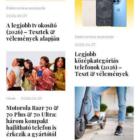
Elektronikai eszközök
·
2026.05.07.
A legjobb tv okosító
(2026) – Tesztek &
Elektronikai eszközök
·
vélemények alapján
2026.04.27.
Legjobb
középkategóriás
telefonok (2026) –
Teszt & vélemények
Hírek
·
2026.04.29.
Motorola Razr 70 &
70 Plus & 70 Ultra:
három kompakt
hajlítható telefon is
érkezik a gyártótól