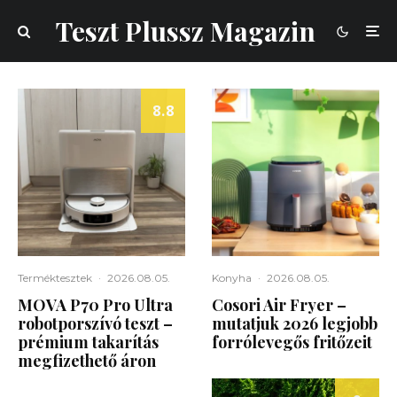
Teszt Plussz Magazin
8.8
Terméktesztek
·
2026.08.05.
Konyha
·
2026.08.05.
MOVA P70 Pro Ultra
Cosori Air Fryer –
robotporszívó teszt –
mutatjuk 2026 legjobb
prémium takarítás
forrólevegős fritőzeit
megfizethető áron