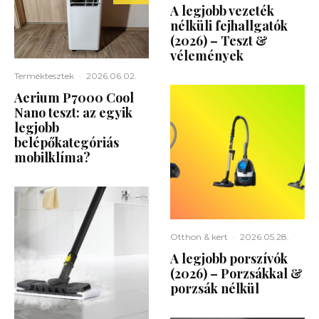
A legjobb vezeték
nélküli fejhallgatók
(2026) – Teszt &
vélemények
Terméktesztek
·
2026.06.02.
Aerium P7000 Cool
Nano teszt: az egyik
legjobb
belépőkategóriás
mobilklíma?
Otthon & kert
·
2026.05.28.
A legjobb porszívók
(2026) – Porzsákkal &
porzsák nélkül