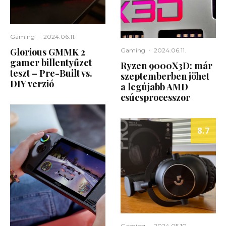
Gaming
·
2024.06.11.
Glorious GMMK 2
Gaming
·
2024.06.11.
gamer billentyűzet
Ryzen 9000X3D: már
teszt – Pre-Built vs.
szeptemberben jöhet
DIY verzió
a legújabb AMD
csúcsprocesszor
8.7
Gaming
·
2024.05.10.