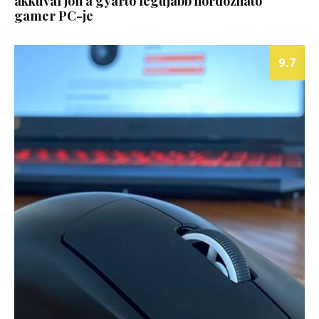
akkuval jön a gyártó legújabb hordozható
gamer PC-je
9.7