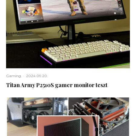
Gaming
·
2024.09.20.
Titan Army P2510S gamer monitor teszt