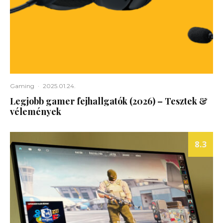
Gaming
·
2025.01.24.
Legjobb gamer fejhallgatók (2026) – Tesztek &
vélemények
8.3