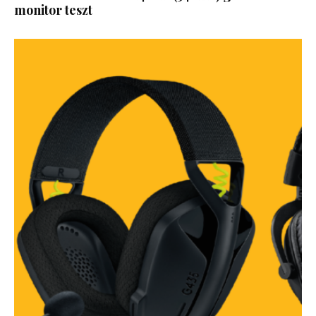
monitor teszt