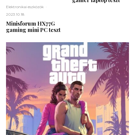
gamer laptop teszt
Elektronikai eszközök
·
2023.10.18.
Minisforum HX77G
gaming mini PC teszt