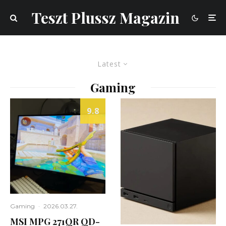
Teszt Plussz Magazin
Latest
Gaming
9.8
Gaming
·
2026.03.27.
MSI MPG 271QR QD-