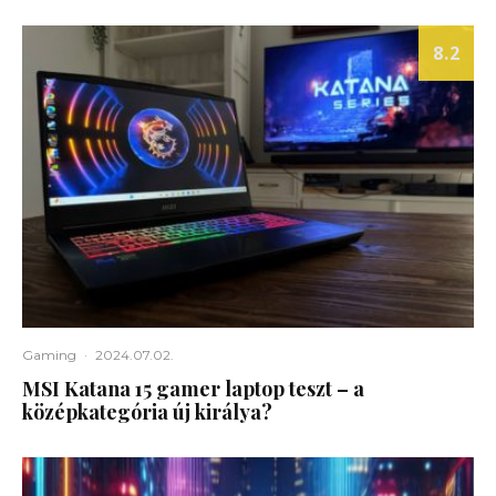
8.2
Gaming
·
2024.07.02.
MSI Katana 15 gamer laptop teszt – a
középkategória új királya?