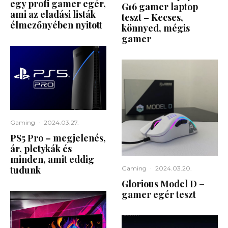
egy profi gamer egér,
G16 gamer laptop
ami az eladási listák
teszt – Kecses,
élmezőnyében nyitott
könnyed, mégis
gamer
Gaming
·
2024.03.27.
PS5 Pro – megjelenés,
ár, pletykák és
minden, amit eddig
tudunk
Gaming
·
2024.03.20.
Glorious Model D –
gamer egér teszt