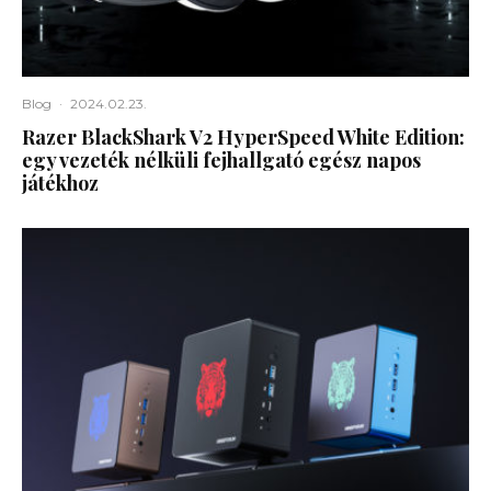
Blog
·
2024.02.23.
Razer BlackShark V2 HyperSpeed ​​White Edition:
egy vezeték nélküli fejhallgató egész napos
játékhoz