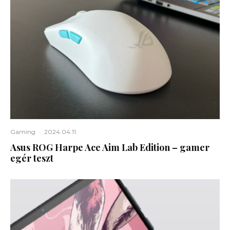
Gaming
·
2024.04.11.
Asus ROG Harpe Ace Aim Lab Edition – gamer
egér teszt