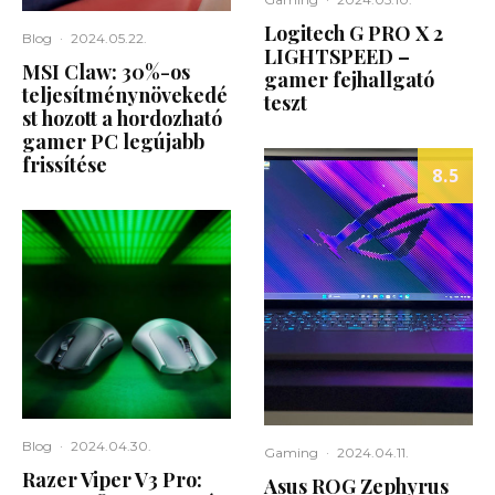
Logitech G PRO X 2
Blog
·
2024.05.22.
LIGHTSPEED –
MSI Claw: 30%-os
gamer fejhallgató
teljesítménynövekedé
teszt
st hozott a hordozható
gamer PC legújabb
frissítése
8.5
Blog
·
2024.04.30.
Gaming
·
2024.04.11.
Razer Viper V3 Pro:
Asus ROG Zephyrus