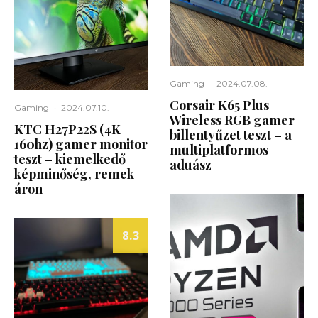
Gaming
·
2024.07.08.
Corsair K65 Plus
Gaming
·
2024.07.10.
Wireless RGB gamer
KTC H27P22S (4K
billentyűzet teszt – a
160hz) gamer monitor
multiplatformos
teszt – kiemelkedő
aduász
képminőség, remek
áron
8.3