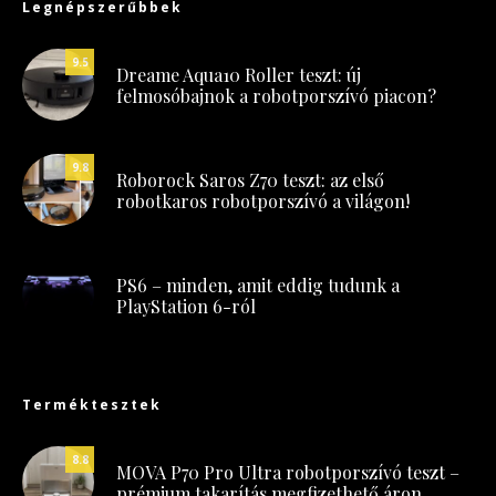
Legnépszerűbbek
9.5
Dreame Aqua10 Roller teszt: új
felmosóbajnok a robotporszívó piacon?
9.8
Roborock Saros Z70 teszt: az első
robotkaros robotporszívó a világon!
PS6 – minden, amit eddig tudunk a
PlayStation 6-ról
Terméktesztek
8.8
MOVA P70 Pro Ultra robotporszívó teszt –
prémium takarítás megfizethető áron