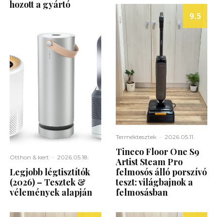
hozott a gyártó
9.5
Terméktesztek
·
2026.05.11.
Tineco Floor One S9
Otthon & kert
·
2026.05.18.
Artist Steam Pro
Legjobb légtisztítók
felmosós álló porszívó
(2026) – Tesztek &
teszt: világbajnok a
vélemények alapján
felmosásban