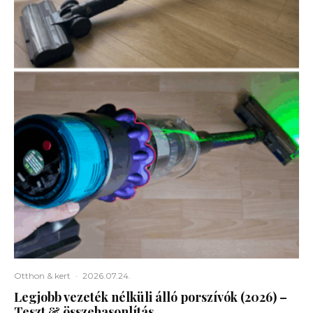
Otthon & kert
·
2026.07.24.
Legjobb vezeték nélküli álló porszívók (2026) –
Teszt & összehasonlítás