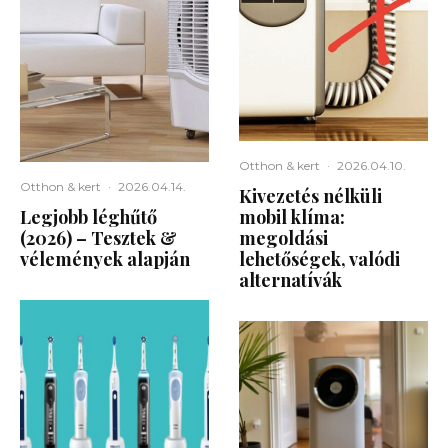
Otthon & kert
·
2026.04.10.
Otthon & kert
·
2026.04.14.
Kivezetés nélküli
Legjobb léghűtő
mobil klíma:
(2026) – Tesztek &
megoldási
vélemények alapján
lehetőségek, valódi
alternatívák