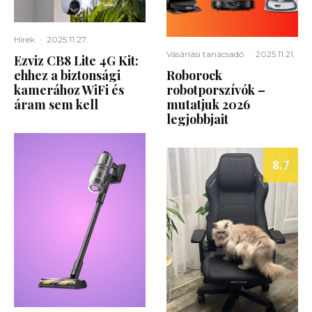
Hírek
·
2025.11.27.
Vásárlási tanácsadó
·
2025.11.21.
Ezviz CB8 Lite 4G Kit:
ehhez a biztonsági
Roborock
kamerához WiFi és
robotporszívók –
áram sem kell
mutatjuk 2026
legjobbjait
8.7