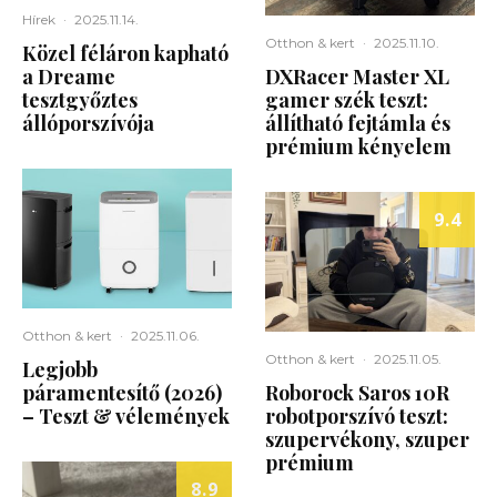
Hírek
·
2025.11.14.
Otthon & kert
·
2025.11.10.
Közel féláron kapható
a Dreame
DXRacer Master XL
tesztgyőztes
gamer szék teszt:
állóporszívója
állítható fejtámla és
prémium kényelem
9.4
Otthon & kert
·
2025.11.06.
Otthon & kert
·
2025.11.05.
Legjobb
páramentesítő (2026)
Roborock Saros 10R
– Teszt & vélemények
robotporszívó teszt:
szupervékony, szuper
prémium
8.9