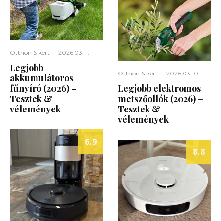
Otthon & kert
·
2026.03.11.
Legjobb
Otthon & kert
·
2026.03.10.
akkumulátoros
fűnyíró (2026) –
Legjobb elektromos
Tesztek &
metszőollók (2026) –
vélemények
Tesztek &
vélemények
6.9
8.8