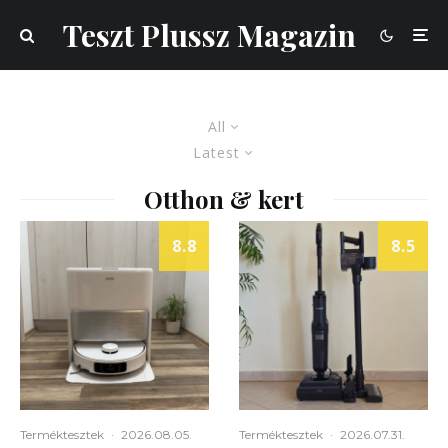
Teszt Plussz Magazin
All
Latest
Otthon & kert
8.8
8.5
Terméktesztek
·
2026.08.05.
Terméktesztek
·
2026.07.31.