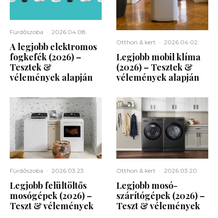
Fürdőszoba
·
2026.04.08.
Otthon & kert
·
2026.04.02.
A legjobb elektromos
fogkefék (2026) –
Legjobb mobil klíma
Tesztek &
(2026) – Tesztek &
vélemények alapján
vélemények alapján
Fürdőszoba
·
2026.03.23.
Otthon & kert
·
2026.03.20.
Legjobb felültöltős
Legjobb mosó-
mosógépek (2026) –
szárítógépek (2026) –
Teszt & vélemények
Teszt & vélemények