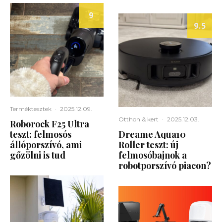
9
9.5
Terméktesztek
·
2025.12.09.
Otthon & kert
·
2025.12.03.
Roborock F25 Ultra
teszt: felmosós
Dreame Aqua10
állóporszívó, ami
Roller teszt: új
gőzölni is tud
felmosóbajnok a
robotporszívó piacon?