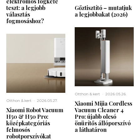
elektromos fogkefe
teszt: a legjobb
Gőztisztító – mutatjuk
választás
a legjobbakat (2026)
fogmosáshoz?
Otthon & kert
·
2026.05.26.
Otthon & kert
·
2026.05.27.
Xiaomi Mijia Cordless
Xiaomi Robot Vacuum
Vacuum Cleaner 4
H50 & H50 Pro:
Pro: újabb olcsó
középkategóriás
önürítős állóporszívó
felmosós
a láthatáron
robotporszívókat