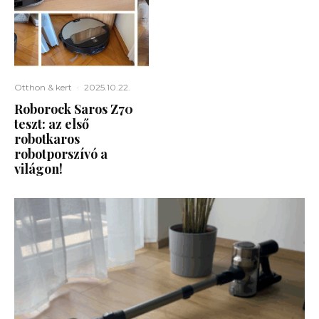
Otthon & kert
·
2025.10.22.
Roborock Saros Z70
teszt: az első
robotkaros
robotporszívó a
világon!