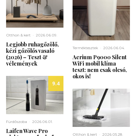
Otthon & kert
·
2026.06.09.
Legjobb ruhagőzölő,
Terméktesztek
·
2026.06.04.
kézi gőzölős vasaló
(2026) – Teszt &
Aerium P9000 Silent
vélemények
WiFi mobil klíma
teszt: nem csak olcsó,
okos is!
9.4
Fürdőszoba
·
2026.06.01.
Laifen Wave Pro
Otthon & kert
·
2026.05.28.