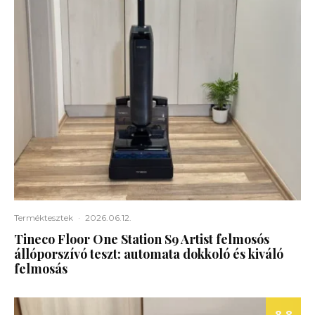
Terméktesztek
·
2026.06.12.
Tineco Floor One Station S9 Artist felmosós
állóporszívó teszt: automata dokkoló és kiváló
felmosás