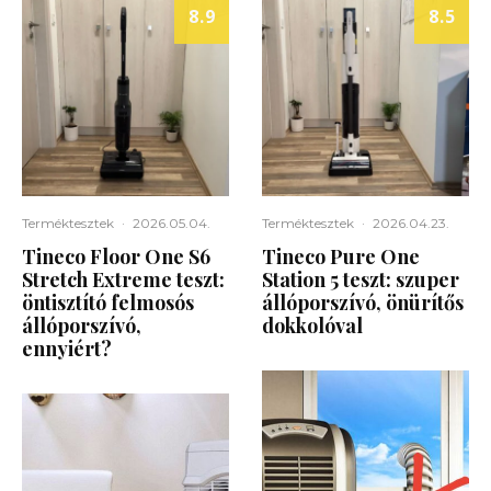
8.9
8.5
Terméktesztek
·
2026.05.04.
Terméktesztek
·
2026.04.23.
Tineco Floor One S6
Tineco Pure One
Stretch Extreme teszt:
Station 5 teszt: szuper
öntisztító felmosós
állóporszívó, önürítős
állóporszívó,
dokkolóval
ennyiért?