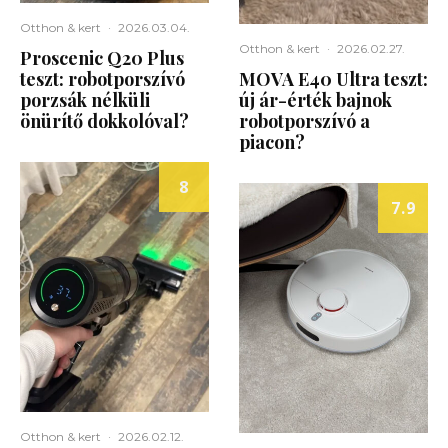
Otthon & kert
·
2026.03.04.
Otthon & kert
·
2026.02.27.
Proscenic Q20 Plus
teszt: robotporszívó
MOVA E40 Ultra teszt:
porzsák nélküli
új ár-érték bajnok
önürítő dokkolóval?
robotporszívó a
piacon?
8
7.9
Otthon & kert
·
2026.02.12.