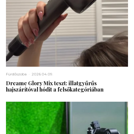
Fürdőszoba
·
2026.04.09.
Dreame Glory Mix teszt: illatgyűrűs
hajszárítóval hódit a felsőkategóriában