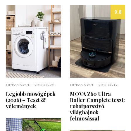
9.8
Otthon & kert
·
2026.03.20.
Otthon & kert
·
2026.03.13.
Legjobb mosógépek
MOVA Z60 Ultra
(2026) – Teszt &
Roller Complete teszt:
vélemények
robotporszívó
világbajnok
felmosással