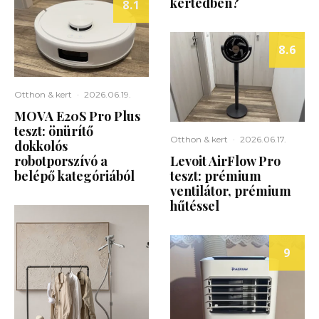
kertedben?
8.1
8.6
Otthon & kert
·
2026.06.19.
MOVA E20S Pro Plus
teszt: önürítő
Otthon & kert
·
2026.06.17.
dokkolós
robotporszívó a
Levoit AirFlow Pro
belépő kategóriából
teszt: prémium
ventilátor, prémium
hűtéssel
9