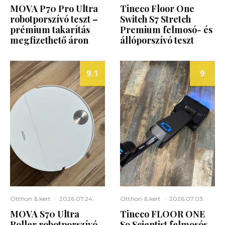
MOVA P70 Pro Ultra
Tineco Floor One
robotporszívó teszt –
Switch S7 Stretch
prémium takarítás
Premium felmosó- és
megfizethető áron
állóporszívó teszt
9.1
9
Otthon & kert
·
2026.07.24.
Otthon & kert
·
2026.07.03.
MOVA S70 Ultra
Tineco FLOOR ONE
Roller robotporszívó
S9 Scientist felmosós