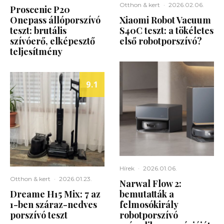
Otthon & kert
·
2026.02.06.
Proscenic P20
Onepass állóporszívó
Xiaomi Robot Vacuum
teszt: brutális
S40C teszt: a tökéletes
szívóerő, elképesztő
első robotporszívó?
teljesítmény
9.1
Hírek
·
2026.01.06.
Otthon & kert
·
2026.01.23.
Narwal Flow 2:
Dreame H15 Mix: 7 az
bemutatták a
1-ben száraz-nedves
felmosókirály
porszívó teszt
robotporszívó