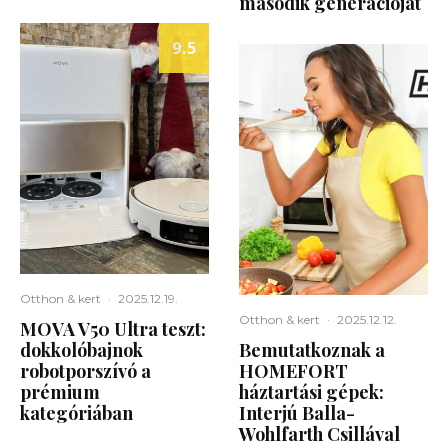
második generációját
9.5
Otthon & kert
·
2025.12.19.
Otthon & kert
·
2025.12.12.
MOVA V50 Ultra teszt:
dokkolóbajnok
Bemutatkoznak a
robotporszívó a
HOMEFORT
prémium
háztartási gépek:
kategóriában
Interjú Balla-
Wohlfarth Csillával