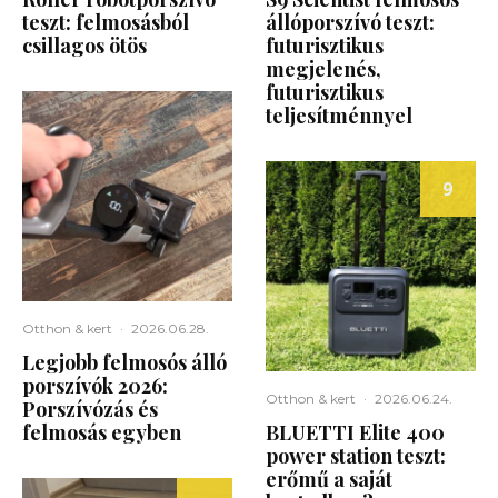
teszt: felmosásból
állóporszívó teszt:
csillagos ötös
futurisztikus
megjelenés,
futurisztikus
teljesítménnyel
9
Otthon & kert
·
2026.06.28.
Legjobb felmosós álló
porszívók 2026:
Otthon & kert
·
2026.06.24.
Porszívózás és
felmosás egyben
BLUETTI Elite 400
power station teszt:
erőmű a saját