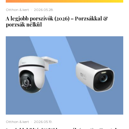
Otthon & kert
·
2026.05.28.
A legjobb porszívók (2026) – Porzsákkal &
porzsák nélkül
Otthon & kert
·
2026.05.19.