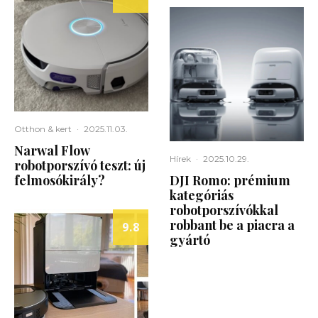
Otthon & kert
·
2025.11.03.
Narwal Flow
Hírek
·
2025.10.29.
robotporszívó teszt: új
felmosókirály?
DJI Romo: prémium
kategóriás
robotporszívókkal
robbant be a piacra a
9.8
gyártó