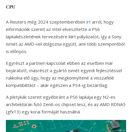
CPU
A Reuters még 2024 szeptemberében
írt
arról, hogy
információik szerint az Intel elveszítette a PS6
lapkakészletének tervezésére kiírt pályázatot, így a Sony
ismét az AMD-vel dolgozna együtt, ami több szempontból
is előnyös.
Egyrészt a partneri kapcsolat ebben az esetben már
bejáratott, másrészt a gyártó ismét egyedi fejlesztéssel
rukkolna elő úgy, hogy az megkönnyítené a visszafelé
kompatibilitást – akár egészen a PS4-ig bezárólag.
A pletykák szerint egyébiránt a PS6 lapkája egy N2-es
architektúrán futó Zen6-os chipset lesz, és az AMD RDNA5
(gfx13) egy korai formáját használná.