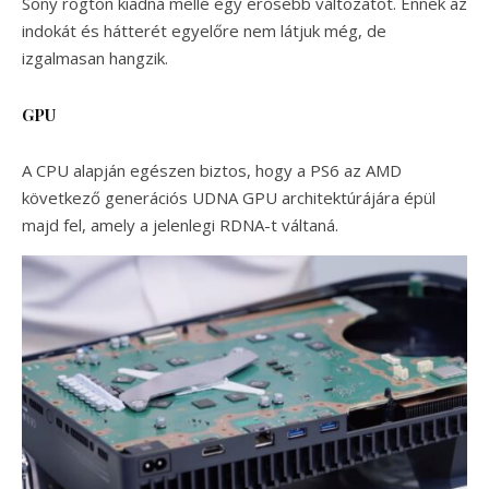
Sony rögtön kiadna mellé egy erősebb változatot. Ennek az
indokát és hátterét egyelőre nem látjuk még, de
izgalmasan hangzik.
GPU
A CPU alapján egészen biztos, hogy a PS6 az AMD
következő generációs UDNA GPU architektúrájára épül
majd fel, amely a jelenlegi RDNA-t váltaná.