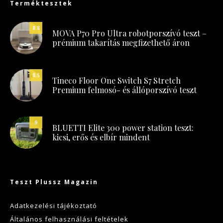
Terméktesztek
8.8
MOVA P70 Pro Ultra robotporszívó teszt –
prémium takarítás megfizethető áron
8.5
Tineco Floor One Switch S7 Stretch
Premium felmosó- és állóporszívó teszt
9
BLUETTI Elite 300 power station teszt:
kicsi, erős és elbír mindent
Teszt Plussz Magazin
Adatkezelési tájékoztató
Általános felhasználási feltételek