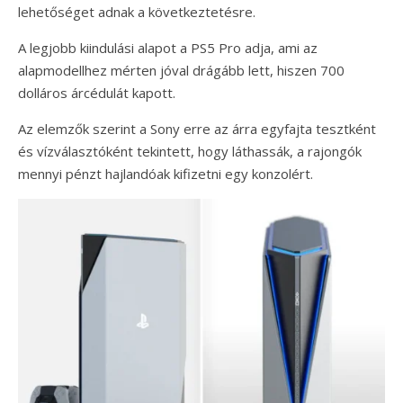
lehetőséget adnak a következtetésre.
A legjobb kiindulási alapot a PS5 Pro adja, ami az
alapmodellhez mérten jóval drágább lett, hiszen 700
dolláros árcédulát kapott.
Az elemzők szerint a Sony erre az árra egyfajta tesztként
és vízválasztóként tekintett, hogy láthassák, a rajongók
mennyi pénzt hajlandóak kifizetni egy konzolért.