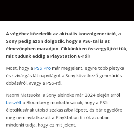
A végéhez közeledik az aktuális konzolgeneráció, a
Sony pedig azon dolgozik, hogy a PS6-tal is az
élmezőnyben maradjon. Cikkünkben összegyűjtöttük,
mit tudunk eddig a PlayStation 6-ról!
Most, hogy a
PS5 Pro
már megjelent, egyre több pletyka
és szivárgás lát napvilágot a Sony következő generációs
dobásáról, avagy a PS6-ról.
Naomi Matsuoka, a Sony alelnöke már 2024 elején arról
beszélt
a Bloomberg munkatársainak, hogy a PS5
életciklusának utolsó szakaszába lépett, és bár egyelőre
még nem nyilatkozott a PlayStation 6-ról, azonban
mindenki tudja, hogy ez mit jelent.