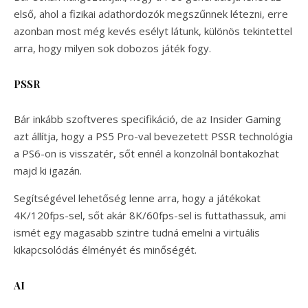
első, ahol a fizikai adathordozók megszűnnek létezni, erre
azonban most még kevés esélyt látunk, különös tekintettel
arra, hogy milyen sok dobozos játék fogy.
PSSR
Bár inkább szoftveres specifikáció, de az Insider Gaming
azt állítja, hogy a PS5 Pro-val bevezetett PSSR technológia
a PS6-on is visszatér, sőt ennél a konzolnál bontakozhat
majd ki igazán.
Segítségével lehetőség lenne arra, hogy a játékokat
4K/120fps-sel, sőt akár 8K/60fps-sel is futtathassuk, ami
ismét egy magasabb szintre tudná emelni a virtuális
kikapcsolódás élményét és minőségét.
AI