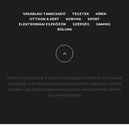
VÁSÁRLÁSI TANÁCSADÓ
TESZTEK
HÍREK
OTTHON & KERT
KONYHA
SPORT
ELEKTRONIKAI ESZKÖZÖK
SZÉPSÉG
GAMING
RÓLUNK
Minden jog fenntartva. A Teszt Plussz Magazin működését az olvasóink
támogatják. A hivatkozásainkon keresztül történő vásárlásért cserébe
jutalékot vagy egyéb juttatásokat kaphatunk, miközben ettől a termék
ára nem kerül többe.