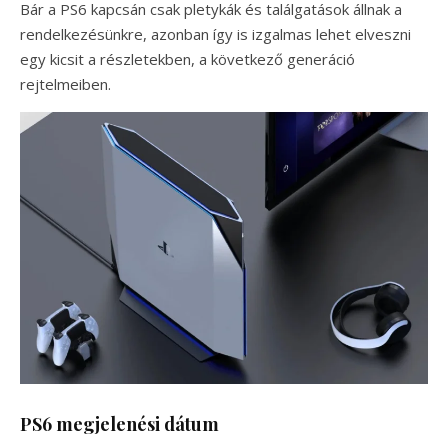
Bár a PS6 kapcsán csak pletykák és találgatások állnak a
rendelkezésünkre, azonban így is izgalmas lehet elveszni
egy kicsit a részletekben, a következő generáció
rejtelmeiben.
PS6 megjelenési dátum