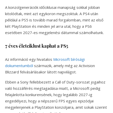
A konzolgenerációk időciklusai manapság sokkal jobban
kitolódtak, mint azt egykoron megszoktuk. A PS4 után
például a PS5 is tovább marad forgalomban, mint az első
két PlayStation és minden jel arra utal, hogy a PS6
esetében 2027-es megjelenési dátummal számolhatunk.
7 éves életciklust kaphat a PS5
Az információ egy hivatalos
Microsoft bírósági
dokumentumból
származik, amely még az Activision
Blizzard felvásárlásakor látott napvilágot.
Ebben a Sony fellebbezett a Call of Duty-sorozat jogaihoz
való hozzáférés megtagadása miatt, a Microsoft pedig
felajánlotta konkurensének, hogy legalább 2027-ig
engedélyezi, hogy a népszerű FPS egyes epizódjai
megjelenjenek a PlayStation konzoljaira, amit sokak szerint