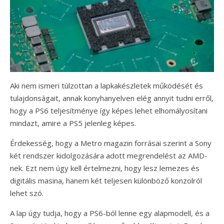
Aki nem ismeri túlzottan a lapkakészletek működését és
tulajdonságait, annak konyhanyelven elég annyit tudni erről,
hogy a PS6 teljesítménye így képes lehet elhomályosítani
mindazt, amire a PS5 jelenleg képes.
Érdekesség, hogy a Metro magazin forrásai szerint a Sony
két rendszer kidolgozására adott megrendelést az AMD-
nek. Ezt nem úgy kell értelmezni, hogy lesz lemezes és
digitális masina, hanem két teljesen különböző konzolról
lehet szó.
A lap úgy tudja, hogy a PS6-ból lenne egy alapmodell, és a