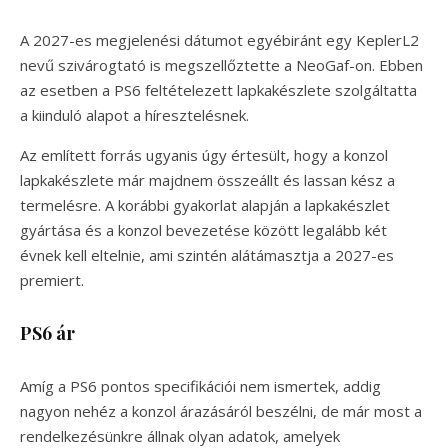
A 2027-es megjelenési dátumot egyébiránt egy KeplerL2
nevű szivárogtató is megszellőztette a NeoGaf-on. Ebben
az esetben a PS6 feltételezett lapkakészlete szolgáltatta
a kiinduló alapot a híresztelésnek.
Az említett forrás ugyanis úgy értesült, hogy a konzol
lapkakészlete már majdnem összeállt és lassan kész a
termelésre. A korábbi gyakorlat alapján a lapkakészlet
gyártása és a konzol bevezetése között legalább két
évnek kell eltelnie, ami szintén alátámasztja a 2027-es
premiert.
PS6 ár
Amíg a PS6 pontos specifikációi nem ismertek, addig
nagyon nehéz a konzol árazásáról beszélni, de már most a
rendelkezésünkre állnak olyan adatok, amelyek