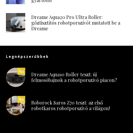
gyártótól
Dreame Aqua20 Pro Ultra Roller:
gőztisztítós robotporszívót mutatott be a
Dreame
Legnépszerűbbek
9.5
Dreame Aqua10 Roller teszt: új
felmosóbajnok a robotporszívó piacon?
9.8
Roborock Saros Z70 teszt: az első
robotkaros robotporszívó a világon!