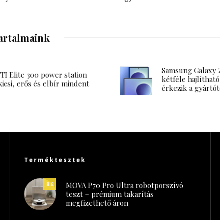
artalmaink
Samsung Galaxy Z
I Elite 300 power station
kétféle hajlítható
kicsi, erős és elbír mindent
érkezik a gyártót
Terméktesztek
MOVA P70 Pro Ultra robotporszívó
8.8
teszt – prémium takarítás
megfizethető áron