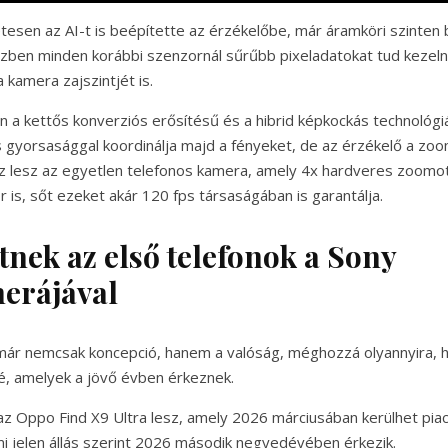
etesen az AI-t is beépítette az érzékelőbe, már áramköri szinten 
zben minden korábbi szenzornál sűrűbb pixeladatokat tud kezelni
 kamera zajszintjét is.
 a kettős konverziós erősítésű és a hibrid képkockás technológiá
yorsasággal koordinálja majd a fényeket, de az érzékelő a zoo
ez lesz az egyetlen telefonos kamera, amely 4x hardveres zoomo
 is, sőt ezeket akár 120 fps társaságában is garantálja.
tnek az első telefonok a Sony
erájával
ár nemcsak koncepció, hanem a valóság, méghozzá olyannyira, ho
é, amelyek a jövő évben érkeznek.
az Oppo Find X9 Ultra lesz, amely 2026 márciusában kerülhet piac
mi jelen állás szerint 2026 második negyedévében érkezik.