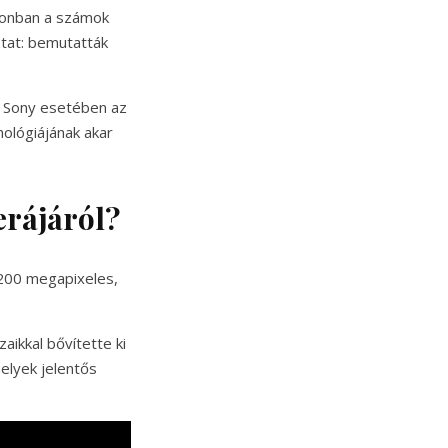
azonban a számok
tat: bemutatták
a Sony esetében az
ológiájának akar
erájáról?
 200 megapixeles,
kkal bővítette ki
elyek jelentős