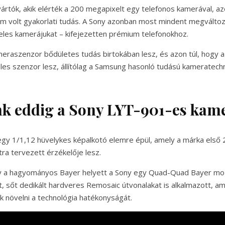
ártók, akik elérték a 200 megapixelt egy telefonos kamerával, 
m volt gyakorlati tudás. A Sony azonban most mindent megváltoz
les kamerájukat – kifejezetten prémium telefonokhoz.
eraszenzor bődületes tudás birtokában lesz, és azon túl, hogy 
es szenzor lesz, állítólag a Samsung hasonló tudású kameratechn
nk eddig a Sony LYT-901-es kam
gy 1/1,12 hüvelykes képalkotó elemre épül, amely a márka első
tra tervezett érzékelője lesz.
 a hagyományos Bayer helyett a Sony egy Quad-Quad Bayer mozai
t, sőt dedikált hardveres Remosaic útvonalakat is alkalmazott, am
 növelni a technológia hatékonyságát.