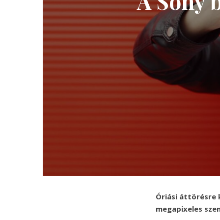
A Sony 
Óriási áttörésre 
megapixeles szen