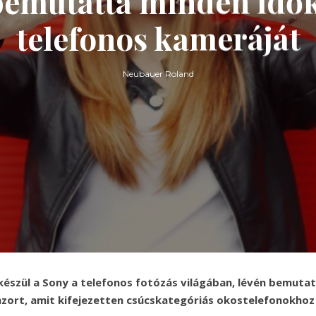
bemutatta minden idők
telefonos kameráját
Neubauer Roland
készül a Sony a telefonos fotózás világában, lévén bemutat
zort, amit kifejezetten csúcskategóriás okostelefonokhoz