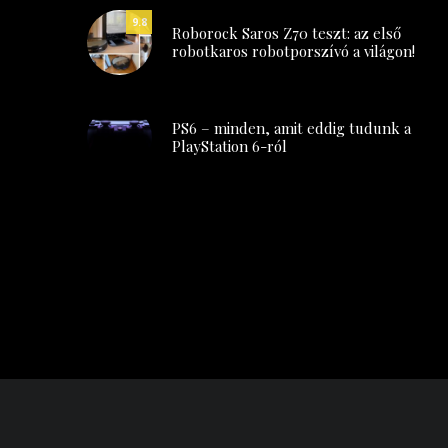
9.8
Roborock Saros Z70 teszt: az első
robotkaros robotporszívó a világon!
PS6 – minden, amit eddig tudunk a
PlayStation 6-ról