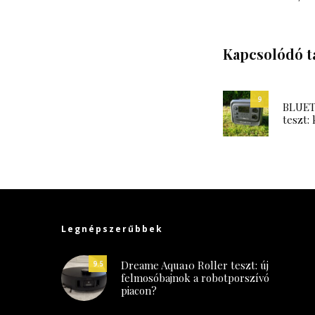
Kapcsolódó t
9
BLUETT
teszt: 
Legnépszerűbbek
Dreame Aqua10 Roller teszt: új
9.5
felmosóbajnok a robotporszívó
piacon?