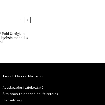
 Fold 8: rögtön
 kijelzős modell is
ól
Teszt Plussz Magazin
Adatkezelési tájékoztató
Általános felhasználási feltételek
Elérhetőség