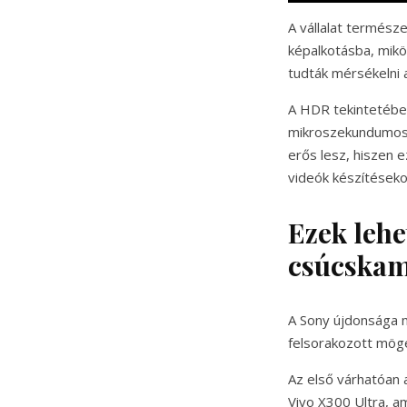
A vállalat termész
képalkotásba, mikö
tudták mérsékelni a
A HDR tekintetében
mikroszekundumos g
erős lesz, hiszen 
videók készítésekor
Ezek lehe
csúcskam
A Sony újdonsága m
felsorakozott mög
Az első várhatóan 
Vivo X300 Ultra, a