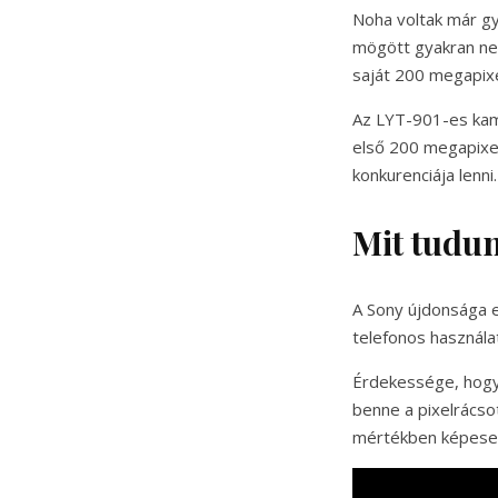
Noha voltak már gy
mögött gyakran ne
saját 200 megapixe
Az LYT-901-es kam
első 200 megapixel
konkurenciája lenni.
Mit tudu
A Sony újdonsága e
telefonos használa
Érdekessége, hogy
benne a pixelrácso
mértékben képesek