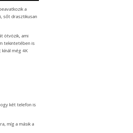
beavatkozik a
, sőt drasztikusan
t ötvözik, ami
m tekintetében is
t kínál még 4K
gy két telefon is
ra, míg a másik a