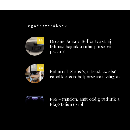
Legnépszerűbbek
Dreame Aqua10 Roller teszt: új
9.5
felmosóbajnok a robotporszívó
piacon?
9.8
Roborock Saros Z70 teszt: az első
robotkaros robotporszívó a világon!
PS6 – minden, amit eddig tudunk a
PlayStation 6-ról