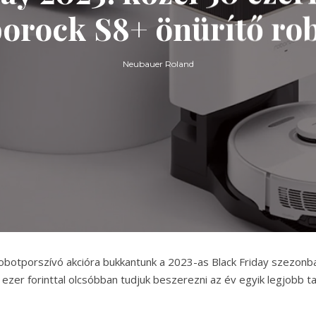
orock S8+ önürítő ro
Neubauer Roland
botporszívó akcióra bukkantunk a 2023-as Black Friday szezonb
 ezer forinttal olcsóbban tudjuk beszerezni az év egyik legjobb ta