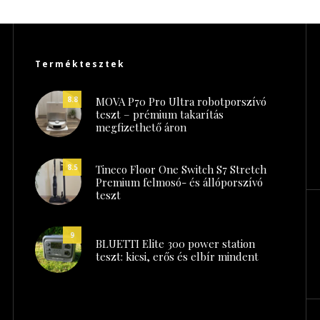
Terméktesztek
MOVA P70 Pro Ultra robotporszívó
8.8
teszt – prémium takarítás
megfizethető áron
Tineco Floor One Switch S7 Stretch
8.5
Premium felmosó- és állóporszívó
teszt
9
BLUETTI Elite 300 power station
teszt: kicsi, erős és elbír mindent