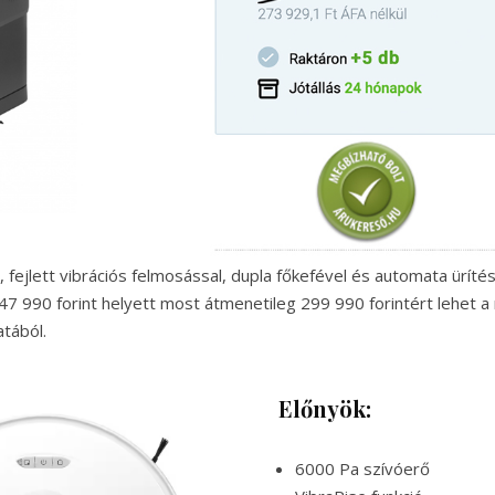
 fejlett vibrációs felmosással, dupla főkefével és automata üríté
47 990 forint helyett most átmenetileg 299 990 forintért lehet a
atából.
Előnyök:
6000 Pa szívóerő