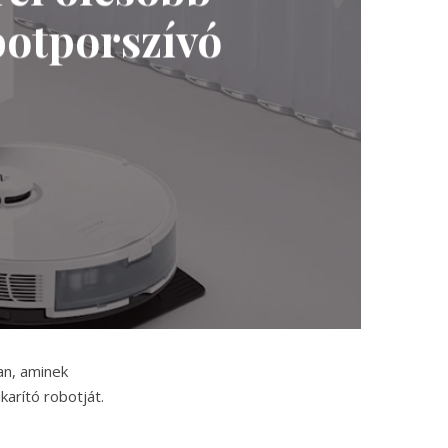
botporszívó
an, aminek
karító robotját.