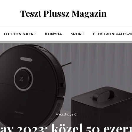
Teszt Plussz Magazin
OTTHON & KERT
KONYHA
SPORT
ELEKTRONIKAI ES
Akciófigyelő
ay 2023: közel 50 ezer