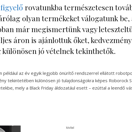
figyelő
rovatunkba természetesen tová
zárólag olyan termékeket válogatunk be,
bban már megismertünk vagy letesztelt
eljes áron is ajánlottuk őket, kedvezmén
 különösen jó vételnek tekinthetők.
 például az év egyik legjobb önürítő rendszerrel ellátott robotpo
tmény tekintetében különösen jó tulajdonságokra képes Roborock 
etekbe, mely a Black Friday áldozatául esett – ezúttal a leendő v