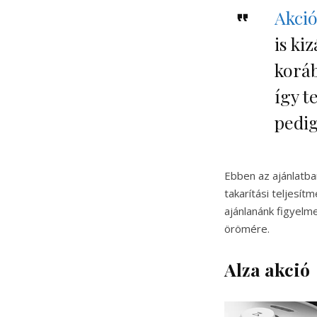
Akció
is ki
korá
így t
pedig
Ebben az ajánlatban
takarítási teljesí
ajánlanánk figyelm
örömére.
Alza akció