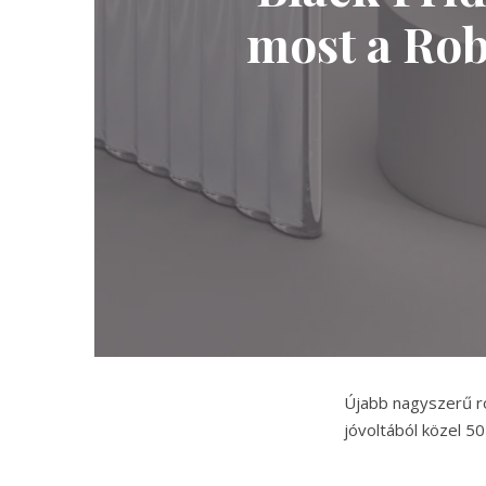
most a Rob
Újabb nagyszerű ro
jóvoltából közel 50