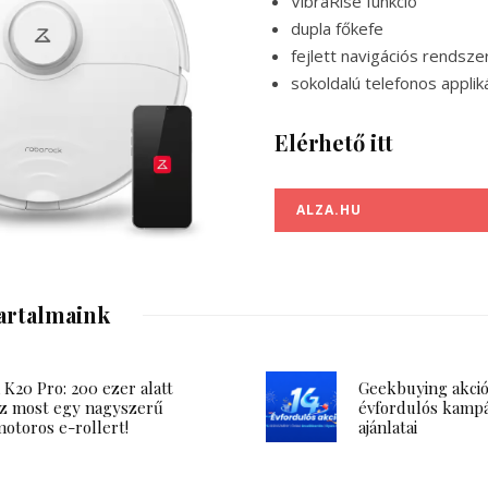
VibraRise funkció
dupla főkefe
fejlett navigációs rendsze
sokoldalú telefonos applik
Elérhető itt
ALZA.HU
artalmaink
K20 Pro: 200 ezer alatt
Geekbuying akció:
z most egy nagyszerű
évfordulós kamp
otoros e-rollert!
ajánlatai