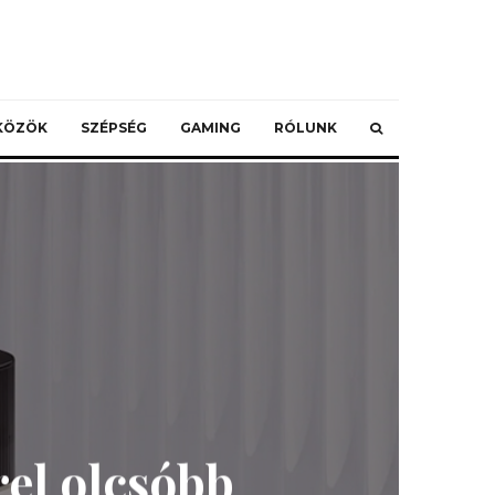
ZKÖZÖK
SZÉPSÉG
GAMING
RÓLUNK
rel olcsóbb