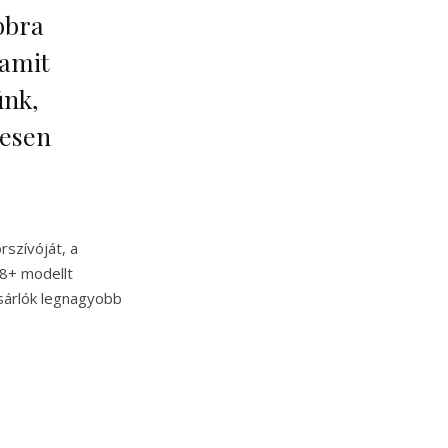
bbra
 amit
ünk,
yesen
rszívóját, a
S8+ modellt
ásárlók legnagyobb