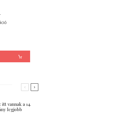
r
áció
 itt vannak a 14.
ány legjobb