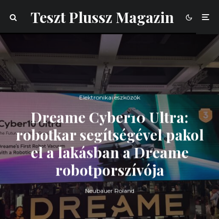
Teszt Plussz Magazin
Elektronikai eszközök
Dreame Cyber10 Ultra:
robotkar segítségével pakol
el a lakásban a Dreame
robotporszívója
Neubauer Roland