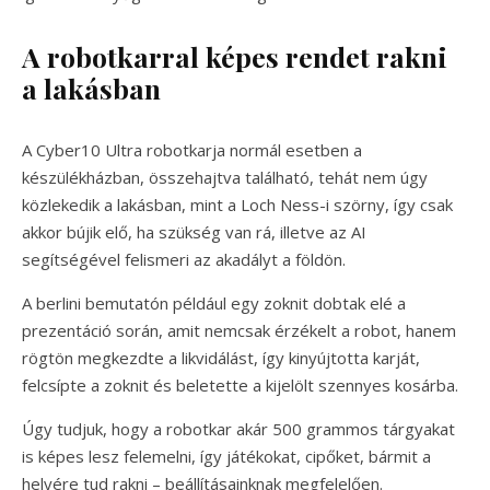
A robotkarral képes rendet rakni
a lakásban
A Cyber10 Ultra robotkarja normál esetben a
készülékházban, összehajtva található, tehát nem úgy
közlekedik a lakásban, mint a Loch Ness-i szörny, így csak
akkor bújik elő, ha szükség van rá, illetve az AI
segítségével felismeri az akadályt a földön.
A berlini bemutatón például egy zoknit dobtak elé a
prezentáció során, amit nemcsak érzékelt a robot, hanem
rögtön megkezdte a likvidálást, így kinyújtotta karját,
felcsípte a zoknit és beletette a kijelölt szennyes kosárba.
Úgy tudjuk, hogy a robotkar akár 500 grammos tárgyakat
is képes lesz felemelni, így játékokat, cipőket, bármit a
helyére tud rakni – beállításainknak megfelelően.