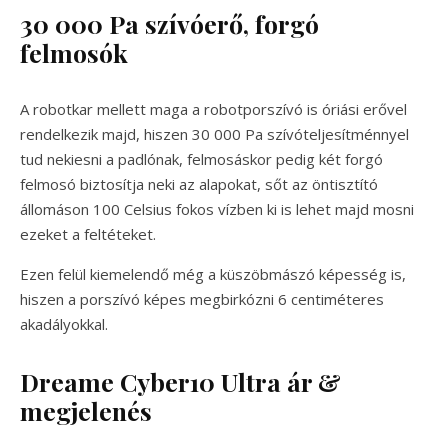
30 000 Pa szívóerő, forgó
felmosók
A robotkar mellett maga a robotporszívó is óriási erővel
rendelkezik majd, hiszen 30 000 Pa szívóteljesítménnyel
tud nekiesni a padlónak, felmosáskor pedig két forgó
felmosó biztosítja neki az alapokat, sőt az öntisztító
állomáson 100 Celsius fokos vízben ki is lehet majd mosni
ezeket a feltéteket.
Ezen felül kiemelendő még a küszöbmászó képesség is,
hiszen a porszívó képes megbirkózni 6 centiméteres
akadályokkal.
Dreame Cyber10 Ultra ár &
megjelenés