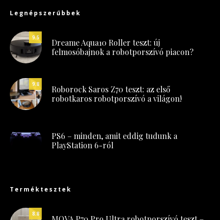
Legnépszerűbbek
9.5
Dreame Aqua10 Roller teszt: új
felmosóbajnok a robotporszívó piacon?
9.8
Roborock Saros Z70 teszt: az első
robotkaros robotporszívó a világon!
PS6 – minden, amit eddig tudunk a
PlayStation 6-ról
Terméktesztek
8.8
MOVA P70 Pro Ultra robotporszívó teszt –