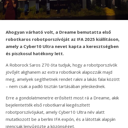
Ahogyan várható volt, a Dreame bemutatta első
robotkaros robotporszívóját az IFA 2025 kiállításon,
amely a Cyber10 Ultra nevet kapta a keresztségben
és piszkosul hatékony lett.
A Roborock Saros Z70 óta tudjuk, hogy a robotporszívók
jövőjét alighanem az extra robotkarok alapozzák majd
meg, amelyek segíthetnek rendet rakni a lakás falai között
– nem csak a padló tisztán tartásában jeleskednek.
Erre a gondolatmenetre erősített most rá a Dreame, akik
bejelentették első robotkarral kiegészített
robotporszívójukat, amely Cyber10 Ultra név alatt
mutatkozott be a berlini IFA expón, és a látottak alapján
igencsak lenyűgözte a közönséget.