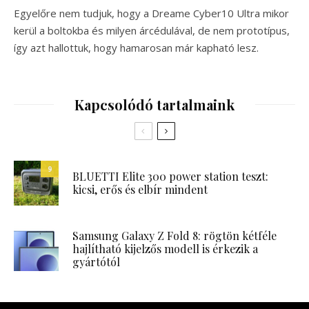
Egyelőre nem tudjuk, hogy a Dreame Cyber10 Ultra mikor
kerül a boltokba és milyen árcédulával, de nem prototípus,
így azt hallottuk, hogy hamarosan már kapható lesz.
Kapcsolódó tartalmaink
9
BLUETTI Elite 300 power station teszt:
kicsi, erős és elbír mindent
Samsung Galaxy Z Fold 8: rögtön kétféle
hajlítható kijelzős modell is érkezik a
gyártótól