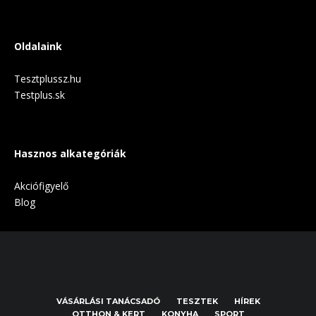
Oldalaink
Tesztplussz.hu
Testplus.sk
Hasznos alkategóriák
Akciófigyelő
Blog
VÁSÁRLÁSI TANÁCSADÓ
TESZTEK
HÍREK
OTTHON & KERT
KONYHA
SPORT