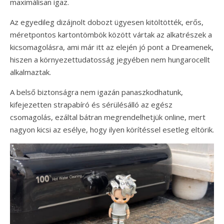
maximálisan igaz.
Az egyedileg dizájnolt dobozt ügyesen kitöltötték, erős,
méretpontos kartontömbök között vártak az alkatrészek a
kicsomagolásra, ami már itt az elején jó pont a Dreamenek,
hiszen a környezettudatosság jegyében nem hungarocellt
alkalmaztak.
A belső biztonságra nem igazán panaszkodhatunk,
kifejezetten strapabíró és sérülésálló az egész
csomagolás, ezáltal bátran megrendelhetjük online, mert
nagyon kicsi az esélye, hogy ilyen körítéssel esetleg eltörik.