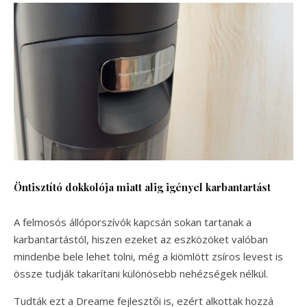
Öntisztító dokkolója miatt alig igényel karbantartást
A felmosós állóporszívók kapcsán sokan tartanak a
karbantartástól, hiszen ezeket az eszközöket valóban
mindenbe bele lehet tolni, még a kiömlött zsíros levest is
össze tudják takarítani különösebb nehézségek nélkül.
Tudták ezt a Dreame fejlesztői is, ezért alkottak hozzá