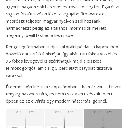
ugyanis nagyon sok hasznos extrával kecsegtet. Egyrészt
rögtön frissíti a készüléket a legújabb firmware-rel,
másrészt teljesen magyar nyelven szól hozzánk,
harmadrészt pedig az általános információk mellett
megannyi beállítást ad a kezünkbe.
Rengeteg formában tudjuk kalibrálni például a kapcsolódó
dokkoló öntisztító funkcióját, így akár 100 fokos vízzel és
95 fokos levegővel is száríthatjuk majd a piszkos
felmosógörgőt, amit alig 5 perc alatt patyolat tisztává
varázsol.
Érdemes körülnézni az applikációban – ha már van –, hiszen
tényleg hasznos társ, és nem csak azért készült, mert
éppen ez az elvárás egy modern háztartási gépnél.