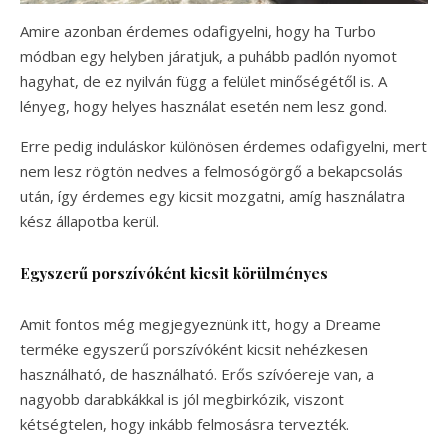
Amire azonban érdemes odafigyelni, hogy ha Turbo
módban egy helyben járatjuk, a puhább padlón nyomot
hagyhat, de ez nyilván függ a felület minőségétől is. A
lényeg, hogy helyes használat esetén nem lesz gond.
Erre pedig induláskor különösen érdemes odafigyelni, mert
nem lesz rögtön nedves a felmosógörgő a bekapcsolás
után, így érdemes egy kicsit mozgatni, amíg használatra
kész állapotba kerül.
Egyszerű porszívóként kicsit körülményes
Amit fontos még megjegyeznünk itt, hogy a Dreame
terméke egyszerű porszívóként kicsit nehézkesen
használható, de használható. Erős szívóereje van, a
nagyobb darabkákkal is jól megbirkózik, viszont
kétségtelen, hogy inkább felmosásra tervezték.