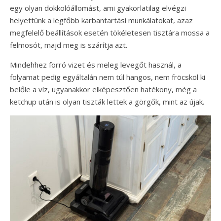
egy olyan dokkolóállomást, ami gyakorlatilag elvégzi
helyettünk a legfőbb karbantartási munkálatokat, azaz
megfelelő beállítások esetén tökéletesen tisztára mossa a
felmosót, majd meg is szárítja azt.
Mindehhez forró vizet és meleg levegőt használ, a
folyamat pedig egyáltalán nem túl hangos, nem fröcsköl ki
belőle a víz, ugyanakkor elképesztően hatékony, még a
ketchup után is olyan tiszták lettek a görgők, mint az újak.