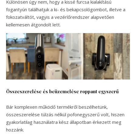
Különösen úgy nem, hogy a kissé furcsa kialakítású
fogantyún találhatjuk a ki- és bekapcsológombot, illetve a
fokozatváltót, vagyis a vezérlőrendszer alapvetően
kellemesen átgondolt lett.
Összeszerelése és beüzemelése roppant egyszerű
Bár komplexen működő termékről beszélhetünk,
összeszerelése túlzás nélkül pofonegyszerű volt, hiszen
gyakorlatilag használatra kész állapotban érkezett meg
hozzánk.