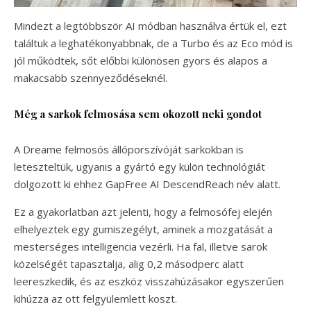
Mindezt a legtöbbször AI módban használva értük el, ezt
találtuk a leghatékonyabbnak, de a Turbo és az Eco mód is
jól működtek, sőt előbbi különösen gyors és alapos a
makacsabb szennyeződéseknél.
Még a sarkok felmosása sem okozott neki gondot
A Dreame felmosós állóporszívóját sarkokban is
leteszteltük, ugyanis a gyártó egy külön technológiát
dolgozott ki ehhez GapFree AI DescendReach név alatt.
Ez a gyakorlatban azt jelenti, hogy a felmosófej elején
elhelyeztek egy gumiszegélyt, aminek a mozgatását a
mesterséges intelligencia vezérli. Ha fal, illetve sarok
közelségét tapasztalja, alig 0,2 másodperc alatt
leereszkedik, és az eszköz visszahúzásakor egyszerűen
kihúzza az ott felgyülemlett koszt.