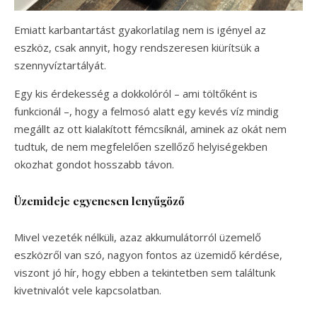
Emiatt karbantartást gyakorlatilag nem is igényel az
eszköz, csak annyit, hogy rendszeresen kiürítsük a
szennyvíztartályát.
Egy kis érdekesség a dokkolóról – ami töltőként is
funkcionál –, hogy a felmosó alatt egy kevés víz mindig
megállt az ott kialakított fémcsíknál, aminek az okát nem
tudtuk, de nem megfelelően szellőző helyiségekben
okozhat gondot hosszabb távon.
Üzemideje egyenesen lenyűgöző
Mivel vezeték nélküli, azaz akkumulátorról üzemelő
eszközről van szó, nagyon fontos az üzemidő kérdése,
viszont jó hír, hogy ebben a tekintetben sem találtunk
kivetnivalót vele kapcsolatban.