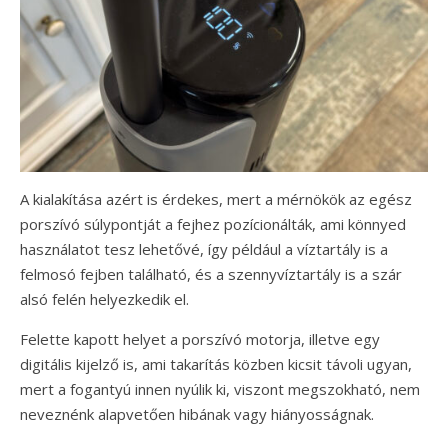
A kialakítása azért is érdekes, mert a mérnökök az egész
porszívó súlypontját a fejhez pozícionálták, ami könnyed
használatot tesz lehetővé, így például a víztartály is a
felmosó fejben található, és a szennyvíztartály is a szár
alsó felén helyezkedik el.
Felette kapott helyet a porszívó motorja, illetve egy
digitális kijelző is, ami takarítás közben kicsit távoli ugyan,
mert a fogantyú innen nyúlik ki, viszont megszokható, nem
neveznénk alapvetően hibának vagy hiányosságnak.