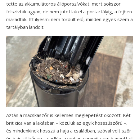
tette az akkumulátoros állóporszívókat, mert sokszor
felszívták ugyan, de nem jutottak el a portartályig, a fejben
maradtak. Itt ilyesmi nem fordult elő, minden egyes szem a
tartályban landolt.
Aztán a macskaszőr is kellemes meglepetést okozott. Két
brit cica van a lakásban – közülük az egyik hosszúszőrű –,
és mindenkinek hosszú a haja a családban, szóval volt szőr
és hajszál bőven a padlón, azonban semmit sem hagyott el