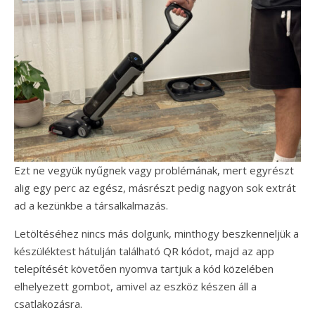
Ezt ne vegyük nyűgnek vagy problémának, mert egyrészt
alig egy perc az egész, másrészt pedig nagyon sok extrát
ad a kezünkbe a társalkalmazás.
Letöltéséhez nincs más dolgunk, minthogy beszkenneljük a
készüléktest hátulján található QR kódot, majd az app
telepítését követően nyomva tartjuk a kód közelében
elhelyezett gombot, amivel az eszköz készen áll a
csatlakozásra.