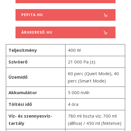
PEPITA.HU
ÁRUKERESŐ.HU
Teljesítmény
400 W
Szívóerő
21 000 Pa (±)
60 perc (Quiet Mode), 40
Üzemidő
perc (Smart Mode)
Akkumulátor
5 000 mAh
Töltési idő
4 óra
Víz- és szennyesvíz-
780 ml tiszta víz; 700 ml
tartály
(állítva) / 450 ml (fektetve)