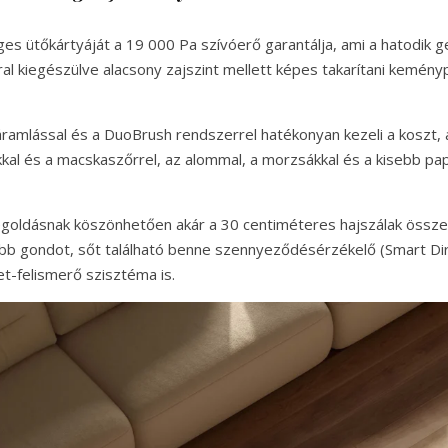
ges ütőkártyáját a 19 000 Pa szívóerő garantálja, ami a hatodik 
l kiegészülve alacsony zajszint mellett képes takarítani kemény
gáramlással és a DuoBrush rendszerrel hatékonyan kezeli a koszt, 
kal és a macskaszőrrel, az alommal, a morzsákkal és a kisebb papí
egoldásnak köszönhetően akár a 30 centiméteres hajszálak össz
bb gondot, sőt található benne szennyeződésérzékelő (Smart Dirt
et-felismerő szisztéma is.