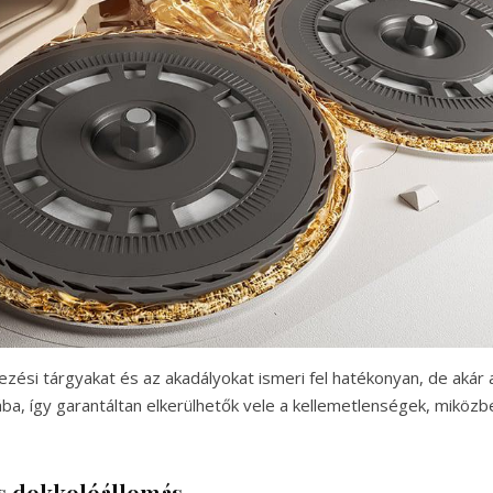
ési tárgyakat és az akadályokat ismeri fel hatékonyan, de akár a
tjába, így garantáltan elkerülhetők vele a kellemetlenségek, miköz
s dokkolóállomás