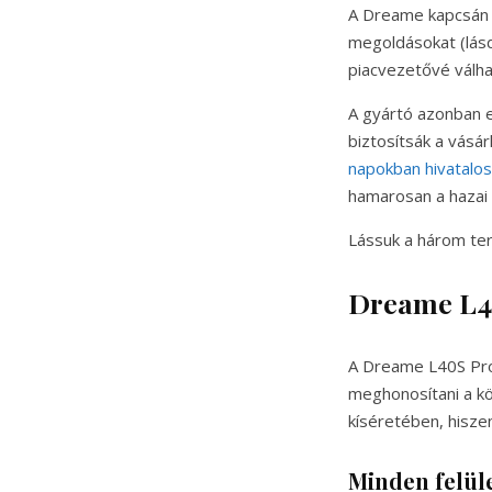
A Dreame kapcsán 
megoldásokat (lás
piacvezetővé válha
A gyártó azonban e
biztosítsák a vásá
napokban hivatalo
hamarosan a hazai 
Lássuk a három ter
Dreame L40
A Dreame L40S Pro 
meghonosítani a k
kíséretében, hiszen
Minden felüle