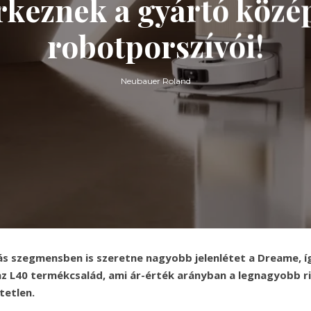
érkeznek a gyártó közé
robotporszívói!
Neubauer Roland
s szegmensben is szeretne nagyobb jelenlétet a Dreame, í
 L40 termékcsalád, ami ár-érték arányban a legnagyobb ri
tetlen.