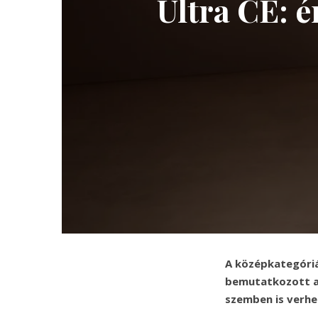
Ultra CE: 
A középkategóriá
bemutatkozott az
szemben is verhe