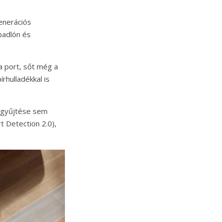
generációs
padlón és
a port, sőt még a
rhulladékkal is
egyűjtése sem
 Detection 2.0),