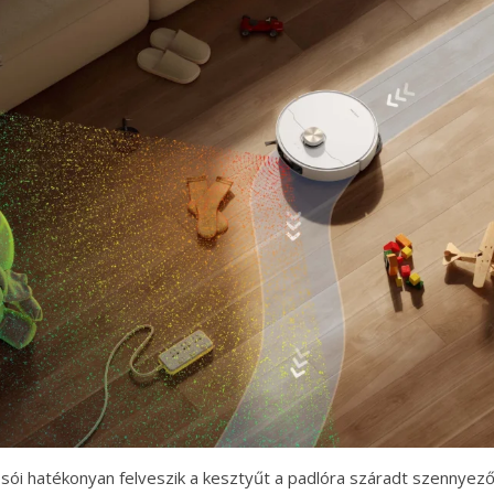
sói hatékonyan felveszik a kesztyűt a padlóra száradt szennyez