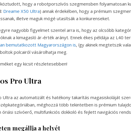
köztudott, hogy a robotporszívós szegmensben folyamatosan kut
d:
Dreame X50 Ultra
) annak érdekében, hogy a prémium szegme
ssanak, illetve maguk mögé utasítsák a konkurenseket.
gyre nagyobb figyelmet szentel arra is, hogy az olcsóbb kategór
rlóknak a kimagasló ár-érték arányt. Ennek ékes példája az L40 te
san bemutatkozott Magyarországon is
, így akinek megtetszik val
boltok polcairól vásárolhatja meg.
méket egy kicsit részletesebben!
s Pro Ultra
Ultra az automatizált és hatékony takarítás magasiskoláját sze
özépkategóriában, méghozzá több tekintetben is prémium tulajd
 óriási szívóerő, multifunkciós dokkoló és fejlett navigációs rends
ten megállja a helyét