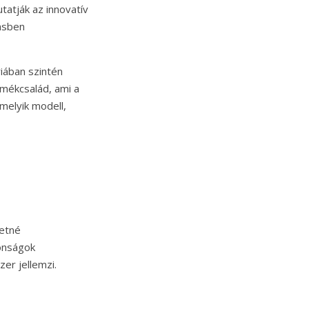
atják az innovatív
nsben
iában szintén
rmékcsalád, ami a
amelyik modell,
retné
onságok
zer jellemzi.