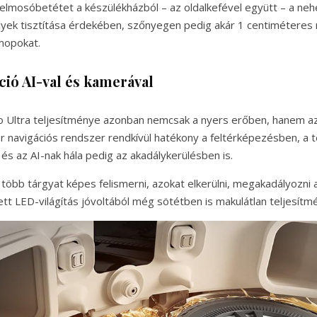
 felmosóbetétet a készülékházból – az oldalkefével együtt – a n
lyek tisztítása érdekében, szőnyegen pedig akár 1 centiméteres
mopokat.
áció AI-val és kamerával
Ultra teljesítménye azonban nemcsak a nyers erőben, hanem az i
der navigációs rendszer rendkívül hatékony a feltérképezésben, a
s az AI-nak hála pedig az akadálykerülésben is.
 több tárgyat képes felismerni, azokat elkerülni, megakadályozni 
tt LED-világítás jóvoltából még sötétben is makulátlan teljesítmé