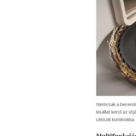
Nemcsak a berendez
kisállat kerül az ú
ütközik korlátokba.
Multifunkció