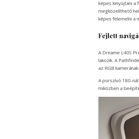
képes kinyújtani a
megközelíthető he
képes felemelni a 
Fejlett navig
A Dreame L40S Pro 
lakozik. A Pathfin
az RGB kamerának é
A porszívó 180-nál
miközben a beépíte