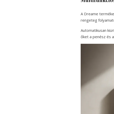
A Dreame terméke m
rengeteg folyamato
Automatikusan kiürí
őket a penész és a