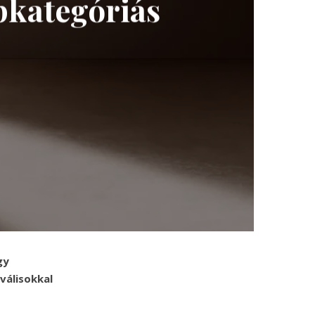
pkategóriás
gy
válisokkal