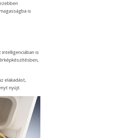
ehezebben
 magasságba is
ntelligenciában is
 térképkészítésben,
az elakadást,
nyt nyújt.