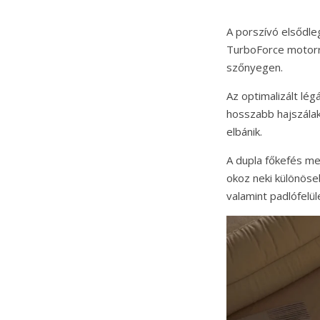
A porszívó elsődle
TurboForce motorra
szőnyegen.
Az optimalizált lé
hosszabb hajszálak
elbánik.
A dupla főkefés m
okoz neki különöse
valamint padlófelül