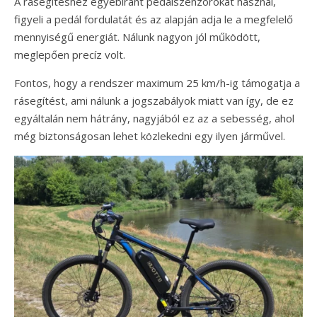
A rásegítéshez egyébiránt pedálszenzorokat használ,
figyeli a pedál fordulatát és az alapján adja le a megfelelő
mennyiségű energiát. Nálunk nagyon jól működött,
meglepően precíz volt.
Fontos, hogy a rendszer maximum 25 km/h-ig támogatja a
rásegítést, ami nálunk a jogszabályok miatt van így, de ez
egyáltalán nem hátrány, nagyjából ez az a sebesség, ahol
még biztonságosan lehet közlekedni egy ilyen járművel.