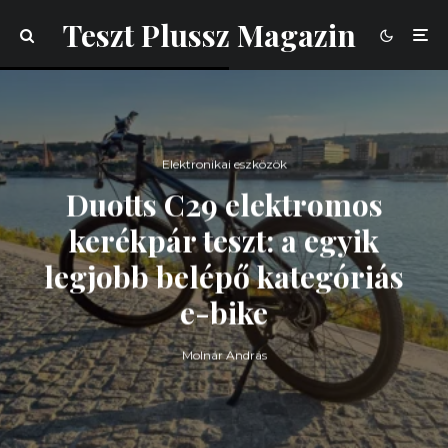
Teszt Plussz Magazin
Elektronikai eszközök
Duotts C29 elektromos
kerékpár teszt: a egyik
legjobb belépő kategóriás
e-bike
Molnár András