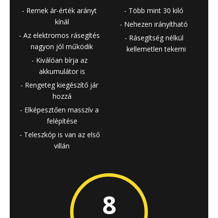
Remek ár-érték arányt
Több mint 30 kiló
kínál
Nehezen irányítható
Az elektromos rásegítés
Rásegítség nélkül
nagyon jól működik
kellemetlen tekerni
Kiválóan bírja az
akkumulátor is
Rengeteg kiegészítő jár
hozzá
Elképesztően masszív a
felépítése
Teleszkóp is van az első
villán
8