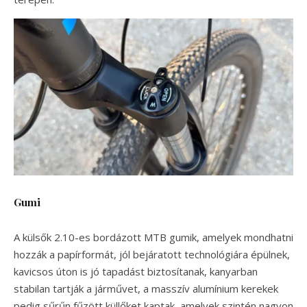
Gumi
A külsők 2.10-es bordázott MTB gumik, amelyek mondhatni
hozzák a papírformát, jól bejáratott technológiára épülnek,
kavicsos úton is jó tapadást biztosítanak, kanyarban
stabilan tartják a járművet, a masszív alumínium kerekek
pedig sűrűn fűzött küllőket kaptak, amelyek szintén nagyon