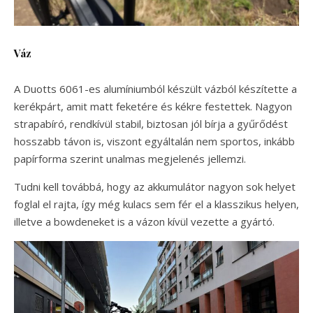
Váz
A Duotts 6061-es alumíniumból készült vázból készítette a
kerékpárt, amit matt feketére és kékre festettek. Nagyon
strapabíró, rendkívül stabil, biztosan jól bírja a gyűrődést
hosszabb távon is, viszont egyáltalán nem sportos, inkább
papírforma szerint unalmas megjelenés jellemzi.
Tudni kell továbbá, hogy az akkumulátor nagyon sok helyet
foglal el rajta, így még kulacs sem fér el a klasszikus helyen,
illetve a bowdeneket is a vázon kívül vezette a gyártó.