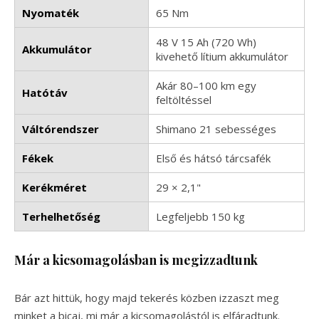
Nyomaték
65 Nm
48 V 15 Ah (720 Wh)
Akkumulátor
kivehető lítium akkumulátor
Akár 80–100 km egy
Hatótáv
feltöltéssel
Váltórendszer
Shimano 21 sebességes
Fékek
Első és hátsó tárcsafék
Kerékméret
29 × 2,1"
Terhelhetőség
Legfeljebb 150 kg
Már a kicsomagolásban is megizzadtunk
Bár azt hittük, hogy majd tekerés közben izzaszt meg
minket a bicaj, mi már a kicsomagolástól is elfáradtunk.