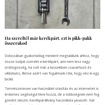
Ha szereltél már kerékpárt, ezt is pikk-pakk
összerakod
Dobozában gyakorlatilag mindent megtalálunk ahhoz, hogy
össze tudjuk szerelni a kerékpárt, ami nem lesz nagy
ördöngösség, ha volt már a kezünkben csavarhúzó és
villáskulcs, illetve azért van fogalmunk róla, hogy néz ki egy
bicikli.
Természetesen van használati utasítás és az internetet is
érdemes segítségül hívni hozzá, de a többségnek nem fog
gondot okozni. Kerékpárállvány használata javasolt– bár