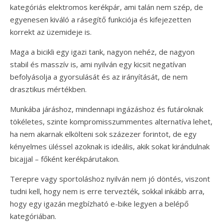
kategóriás elektromos kerékpár, ami talán nem szép, de
egyenesen kiváló a rásegítő funkciója és kifejezetten
korrekt az üzemideje is.
Maga a bicikli egy igazi tank, nagyon nehéz, de nagyon
stabil és masszív is, ami nyilván egy kicsit negatívan
befolyásolja a gyorsulását és az irányítását, de nem
drasztikus mértékben.
Munkába járáshoz, mindennapi ingázáshoz és futároknak
tökéletes, szinte kompromisszummentes alternatíva lehet,
ha nem akarnak elkölteni sok százezer forintot, de egy
kényelmes üléssel azoknak is ideális, akik sokat kirándulnak
bicajjal – főként kerékpárutakon.
Terepre vagy sportoláshoz nyilván nem jó döntés, viszont
tudni kell, hogy nem is erre tervezték, sokkal inkább arra,
hogy egy igazán megbízható e-bike legyen a belépő
kategóriában.