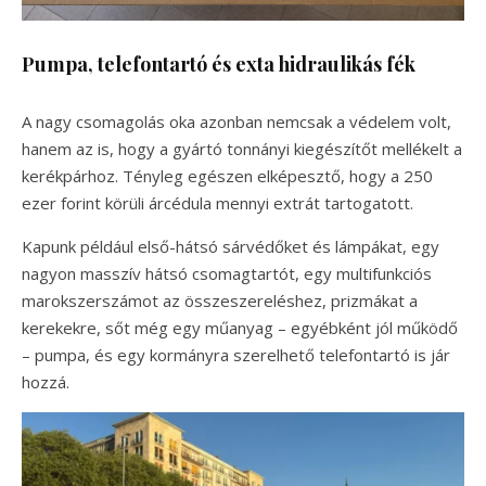
Pumpa, telefontartó és exta hidraulikás fék
A nagy csomagolás oka azonban nemcsak a védelem volt,
hanem az is, hogy a gyártó tonnányi kiegészítőt mellékelt a
kerékpárhoz. Tényleg egészen elképesztő, hogy a 250
ezer forint körüli árcédula mennyi extrát tartogatott.
Kapunk például első-hátsó sárvédőket és lámpákat, egy
nagyon masszív hátsó csomagtartót, egy multifunkciós
marokszerszámot az összeszereléshez, prizmákat a
kerekekre, sőt még egy műanyag – egyébként jól működő
– pumpa, és egy kormányra szerelhető telefontartó is jár
hozzá.