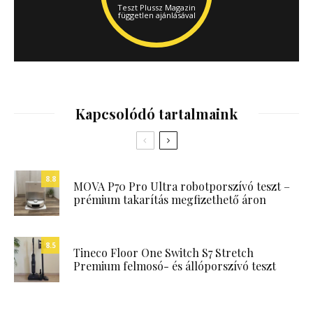
Teszt Plussz Magazin
független ajánlásával
Kapcsolódó tartalmaink
8.8
MOVA P70 Pro Ultra robotporszívó teszt –
prémium takarítás megfizethető áron
8.5
Tineco Floor One Switch S7 Stretch
Premium felmosó- és állóporszívó teszt