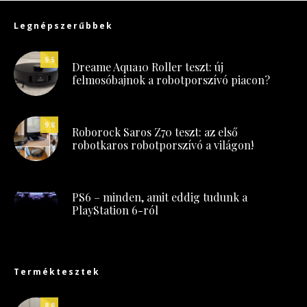
Legnépszerűbbek
9.5
Dreame Aqua10 Roller teszt: új
felmosóbajnok a robotporszívó piacon?
9.8
Roborock Saros Z70 teszt: az első
robotkaros robotporszívó a világon!
PS6 – minden, amit eddig tudunk a
PlayStation 6-ról
Terméktesztek
8.8