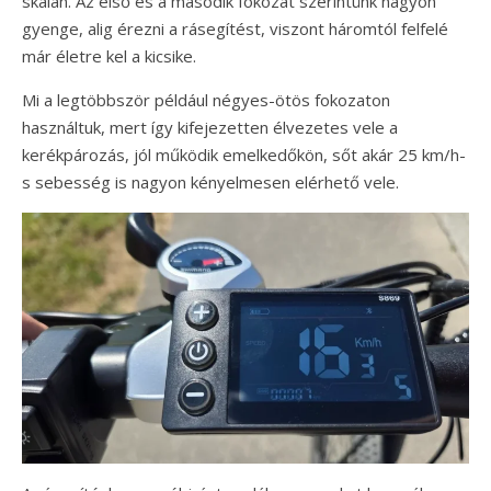
skálán. Az első és a második fokozat szerintünk nagyon
gyenge, alig érezni a rásegítést, viszont háromtól felfelé
már életre kel a kicsike.
Mi a legtöbbször például négyes-ötös fokozaton
használtuk, mert így kifejezetten élvezetes vele a
kerékpározás, jól működik emelkedőkön, sőt akár 25 km/h-
s sebesség is nagyon kényelmesen elérhető vele.