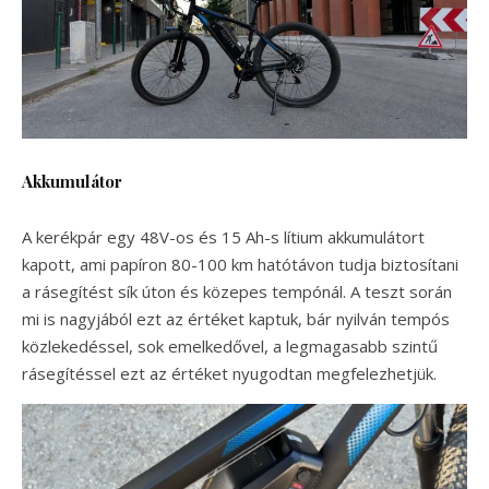
Akkumulátor
A kerékpár egy 48V-os és 15 Ah-s lítium akkumulátort
kapott, ami papíron 80-100 km hatótávon tudja biztosítani
a rásegítést sík úton és közepes tempónál. A teszt során
mi is nagyjából ezt az értéket kaptuk, bár nyilván tempós
közlekedéssel, sok emelkedővel, a legmagasabb szintű
rásegítéssel ezt az értéket nyugodtan megfelezhetjük.