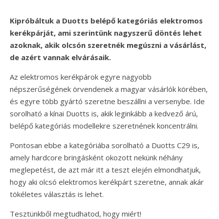
Kipróbáltuk a Duotts belépő kategóriás elektromos
kerékpárját, ami szerintünk nagyszerű döntés lehet
azoknak, akik olcsón szeretnék megúszni a vásárlást,
de azért vannak elvárásaik.
Az elektromos kerékpárok egyre nagyobb
népszerűségének örvendenek a magyar vásárlók körében,
és egyre több gyártó szeretne beszállni a versenybe. Ide
sorolható a kínai Duotts is, akik leginkább a kedvező árú,
belépő kategóriás modellekre szeretnének koncentrálni.
Pontosan ebbe a kategóriába sorolható a Duotts C29 is,
amely hardcore bringásként okozott nekünk néhány
meglepetést, de azt már itt a teszt elején elmondhatjuk,
hogy aki olcsó elektromos kerékpárt szeretne, annak akár
tökéletes választás is lehet.
Tesztünkből megtudhatod, hogy miért!