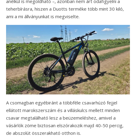
anélkül is megoldható –, azonban nem árt odafigyelni a
teherbírásra, hiszen a Duotts terméke több mint 30 kiló,
ami a mi állványunkat is megviselte.
A csomagban egyébiránt a többféle csavarhúzó fejjel
ellátott marokszerszám és a villáskulcs mellett minden
csavar megtalálható lesz a beüzemeléshez, amivel a
vásárlók zöme biztosan elszórakozik majd 40-50 percig,
de abszolút összerakható otthon is.