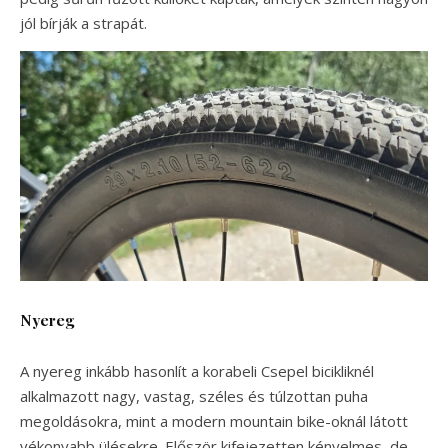
jól bírják a strapát.
Nyereg
A nyereg inkább hasonlít a korabeli Csepel bicikliknél
alkalmazott nagy, vastag, széles és túlzottan puha
megoldásokra, mint a modern mountain bike-oknál látott
vékonyabb ülésekre. Először kifejezetten kényelmes, de