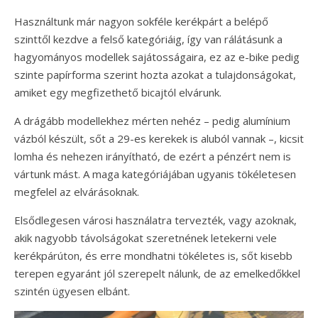
Használtunk már nagyon sokféle kerékpárt a belépő
szinttől kezdve a felső kategóriáig, így van rálátásunk a
hagyományos modellek sajátosságaira, ez az e-bike pedig
szinte papírforma szerint hozta azokat a tulajdonságokat,
amiket egy megfizethető bicajtól elvárunk.
A drágább modellekhez mérten nehéz – pedig alumínium
vázból készült, sőt a 29-es kerekek is aluból vannak –, kicsit
lomha és nehezen irányítható, de ezért a pénzért nem is
vártunk mást. A maga kategóriájában ugyanis tökéletesen
megfelel az elvárásoknak.
Elsődlegesen városi használatra tervezték, vagy azoknak,
akik nagyobb távolságokat szeretnének letekerni vele
kerékpárúton, és erre mondhatni tökéletes is, sőt kisebb
terepen egyaránt jól szerepelt nálunk, de az emelkedőkkel
szintén ügyesen elbánt.