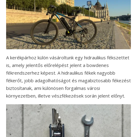
A kerékpárhoz külön vásároltunk egy hidraulikus fékszettet
is, amely jelentős előrelépést jelent a bowdenes
fékrendszerhez képest. A hidraulikus fékek nagyobb
fékerőt, jobb adagolhatóságot és magabiztosabb fékezést
biztosítanak, ami különösen forgalmas városi
környezetben, illetve vészfékezések során jelent előnyt.