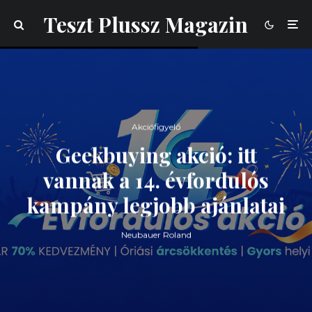
Teszt Plussz Magazin
Akciófigyelő
Geekbuying akció: itt
vannak a 14. évfordulós
kampány legjobb ajánlatai
Neubauer Roland