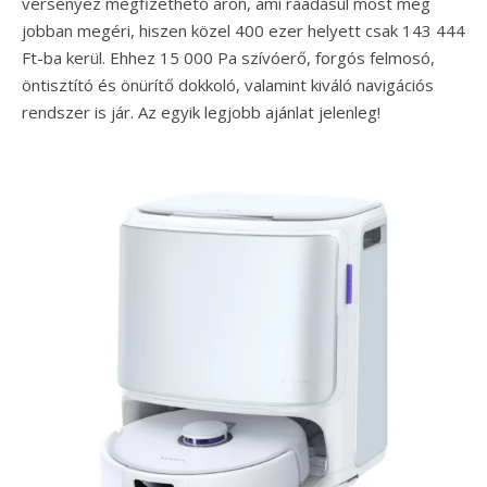
versenyez megfizethető áron, ami ráadásul most még
jobban megéri, hiszen közel 400 ezer helyett csak 143 444
Ft-ba kerül. Ehhez 15 000 Pa szívóerő, forgós felmosó,
öntisztító és önürítő dokkoló, valamint kiváló navigációs
rendszer is jár. Az egyik legjobb ajánlat jelenleg!