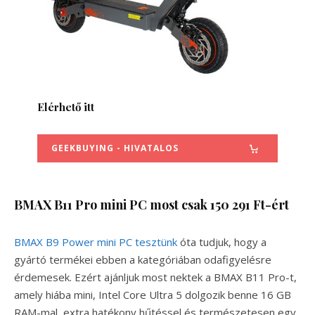
Elérhető itt
GEEKBUYING - HIVATALOS
BMAX B11 Pro mini PC most csak 150 291 Ft-ért
BMAX B9 Power mini PC tesztünk
óta tudjuk, hogy a
gyártó termékei ebben a kategóriában odafigyelésre
érdemesek. Ezért ajánljuk most nektek a BMAX B11 Pro-t,
amely hiába mini, Intel Core Ultra 5 dolgozik benne 16 GB
RAM-mal, extra hatékony hűtéssel és természetesen egy