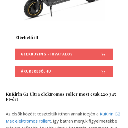
Elérhető itt
GEEKBUYING - HIVATALOS
ÁRUKERESŐ.HU
KuKirin G2 Ultra elektromos roller most csak 220 345
Ft-ért
Az elsők között teszteltük itthon annak idején a
KuKirin G2
Max elektromos rollert
, így bátran merjük figyelmetekbe
ajánlani erősebb és jobb Ultra változatát, amit most 220