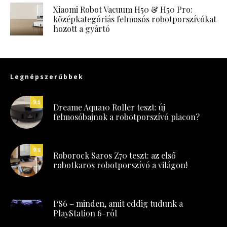
Xiaomi Robot Vacuum H50 & H50 Pro:
középkategóriás felmosós robotporszívókat
hozott a gyártó
Legnépszerűbbek
9.5
Dreame Aqua10 Roller teszt: új
felmosóbajnok a robotporszívó piacon?
9.8
Roborock Saros Z70 teszt: az első
robotkaros robotporszívó a világon!
PS6 – minden, amit eddig tudunk a
PlayStation 6-ról