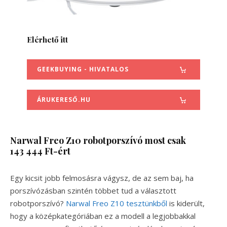
Elérhető itt
GEEKBUYING - HIVATALOS
ÁRUKERESŐ.HU
Narwal Freo Z10
robotporszívó most csak
143 444 Ft-ért
Egy kicsit jobb felmosásra vágysz, de az sem baj, ha
porszívózásban szintén többet tud a választott
robotporszívó?
Narwal Freo Z10 tesztünkből
is kiderült,
hogy a középkategóriában ez a modell a legjobbakkal