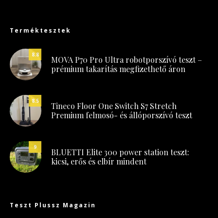
Terméktesztek
8.8
MOVA P70 Pro Ultra robotporszívó teszt –
prémium takarítás megfizethető áron
8.5
Tineco Floor One Switch S7 Stretch
Premium felmosó- és állóporszívó teszt
9
BLUETTI Elite 300 power station teszt:
kicsi, erős és elbír mindent
Teszt Plussz Magazin