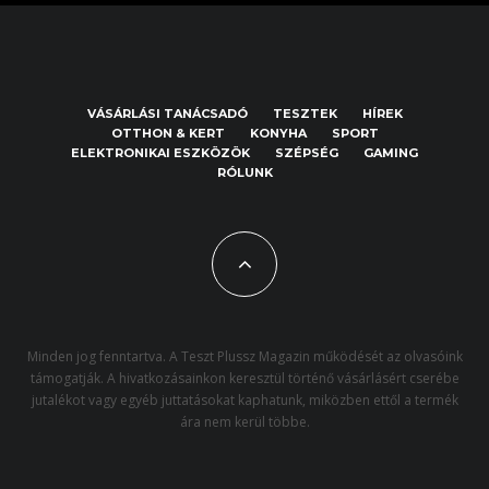
VÁSÁRLÁSI TANÁCSADÓ
TESZTEK
HÍREK
OTTHON & KERT
KONYHA
SPORT
ELEKTRONIKAI ESZKÖZÖK
SZÉPSÉG
GAMING
RÓLUNK
Minden jog fenntartva. A Teszt Plussz Magazin működését az olvasóink
támogatják. A hivatkozásainkon keresztül történő vásárlásért cserébe
jutalékot vagy egyéb juttatásokat kaphatunk, miközben ettől a termék
ára nem kerül többe.