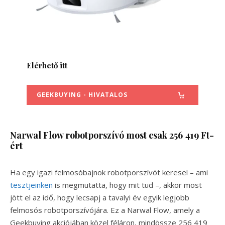
Elérhető itt
GEEKBUYING - HIVATALOS
Narwal Flow robotporszívó most csak 256 419 Ft-
ért
Ha egy igazi felmosóbajnok robotporszívót keresel – ami
tesztjeinken
is megmutatta, hogy mit tud –, akkor most
jött el az idő, hogy lecsapj a tavalyi év egyik legjobb
felmosós robotporszívójára. Ez a Narwal Flow, amely a
Geekbuying akciójában közel féláron, mindössze 256 419