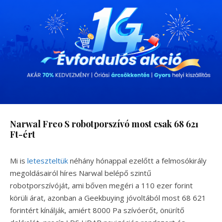
Narwal Freo S robotporszívó most csak 68 621
Ft-ért
Mi is
leteszteltük
néhány hónappal ezelőtt a felmosókirály
megoldásairól híres Narwal belépő szintű
robotporszívóját, ami bőven megéri a 110 ezer forint
körüli árat, azonban a Geekbuying jóvoltából most 68 621
forintért kínálják, amiért 8000 Pa szívóerőt, önürítő