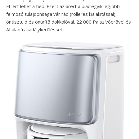
Ft-ért lehet a tied. Ezért az árért a piac egyik legjobb
felmosó tulajdonsága vár rád (rolleres kialakítással),
öntisztuló és önürítő dokkolóval, 22 000 Pa szívóerővel és
AI alapú akadálykerüléssel.