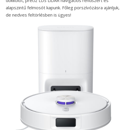
dokkolót, precíz LDS LiDAR navigációs rendszert és
alapszintű felmosót kapunk. Főleg porszívózásra ajánljuk,
de nedves feltörlésben is ügyes!