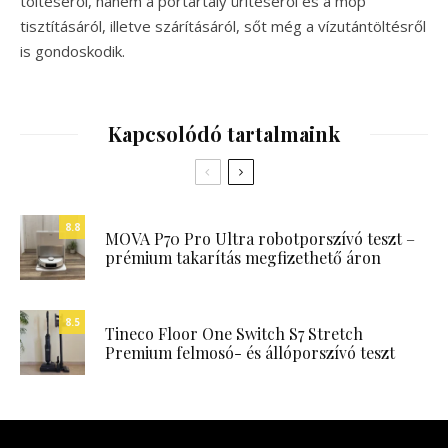
töltéséről, hanem a portartály ürítéséről és a mop
tisztításáról, illetve szárításáról, sőt még a vízutántöltésről
is gondoskodik.
Kapcsolódó tartalmaink
8.8
MOVA P70 Pro Ultra robotporszívó teszt –
prémium takarítás megfizethető áron
8.5
Tineco Floor One Switch S7 Stretch
Premium felmosó- és állóporszívó teszt