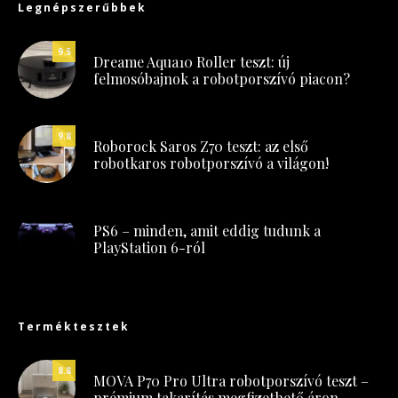
Legnépszerűbbek
9.5
Dreame Aqua10 Roller teszt: új
felmosóbajnok a robotporszívó piacon?
9.8
Roborock Saros Z70 teszt: az első
robotkaros robotporszívó a világon!
PS6 – minden, amit eddig tudunk a
PlayStation 6-ról
Terméktesztek
8.8
MOVA P70 Pro Ultra robotporszívó teszt –
prémium takarítás megfizethető áron