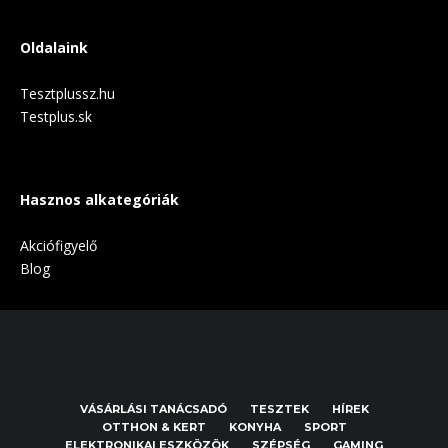
Oldalaink
Tesztplussz.hu
Testplus.sk
Hasznos alkategóriák
Akciófigyelő
Blog
VÁSÁRLÁSI TANÁCSADÓ
TESZTEK
HÍREK
OTTHON & KERT
KONYHA
SPORT
ELEKTRONIKAI ESZKÖZÖK
SZÉPSÉG
GAMING