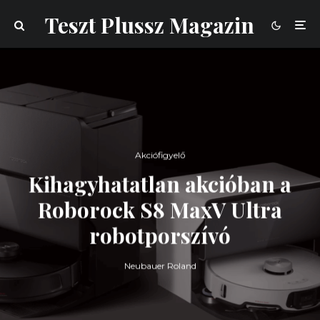
Teszt Plussz Magazin
Akciófigyelő
Kihagyhatatlan akcióban a
Roborock S8 MaxV Ultra
robotporszívó
Neubauer Roland