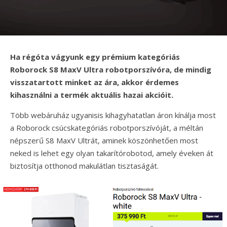
Ha régóta vágyunk egy prémium kategóriás
Roborock S8 MaxV Ultra robotporszívóra, de mindig
visszatartott minket az ára, akkor érdemes
kihasználni a termék aktuális hazai akcióit.
Több webáruház ugyanisis kihagyhatatlan áron kínálja most
a Roborock csúcskategóriás robotporszívóját, a méltán
népszerű S8 MaxV Ultrát, aminek köszönhetően most
neked is lehet egy olyan takarítórobotod, amely éveken át
biztosítja otthonod makulátlan tisztaságát.