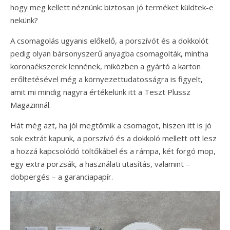
hogy meg kellett néznünk: biztosan jó terméket küldtek-e
nekünk?
A csomagolás ugyanis előkelő, a porszívót és a dokkolót
pedig olyan bársonyszerű anyagba csomagolták, mintha
koronaékszerek lennének, miközben a gyártó a karton
erőltetésével még a környezettudatosságra is figyelt,
amit mi mindig nagyra értékelünk itt a Teszt Plussz
Magazinnál.
Hát még azt, ha jól megtömik a csomagot, hiszen itt is jó
sok extrát kapunk, a porszívó és a dokkoló mellett ott lesz
a hozzá kapcsolódó töltőkábel és a rámpa, két forgó mop,
egy extra porzsák, a használati utasítás, valamint –
dobpergés – a garanciapapír.