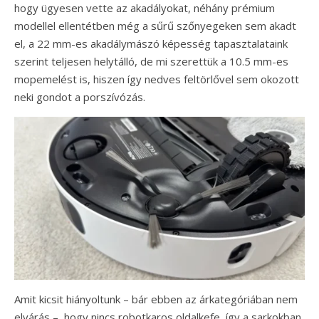
hogy ügyesen vette az akadályokat, néhány prémium
modellel ellentétben még a sűrű szőnyegeken sem akadt
el, a 22 mm-es akadálymászó képesség tapasztalataink
szerint teljesen helytálló, de mi szerettük a 10.5 mm-es
mopemelést is, hiszen így nedves feltörlővel sem okozott
neki gondot a porszívózás.
Amit kicsit hiányoltunk – bár ebben az árkategóriában nem
elvárás –, hogy nincs robotkaros oldalkefe, így a sarkokban