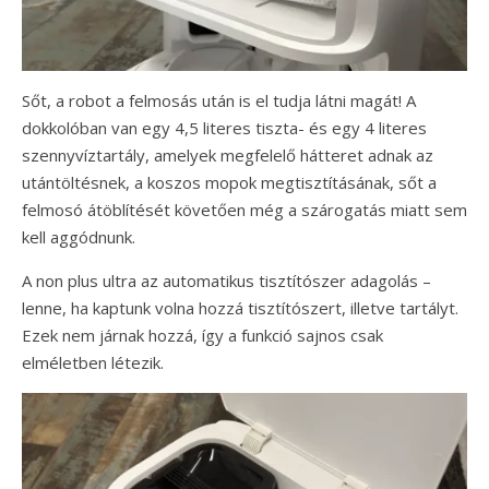
Sőt, a robot a felmosás után is el tudja látni magát! A
dokkolóban van egy 4,5 literes tiszta- és egy 4 literes
szennyvíztartály, amelyek megfelelő hátteret adnak az
utántöltésnek, a koszos mopok megtisztításának, sőt a
felmosó átöblítését követően még a szárogatás miatt sem
kell aggódnunk.
A non plus ultra az automatikus tisztítószer adagolás –
lenne, ha kaptunk volna hozzá tisztítószert, illetve tartályt.
Ezek nem járnak hozzá, így a funkció sajnos csak
elméletben létezik.