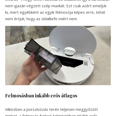
nem igazán végzett szép munkát. Ezt csak azért emeljük
ki, mert egyébként az egyik felmosója képes erre, tehát
nem értjük, hogy az oldalkefe miért nem.
Felmosásban inkább erős átlagos
Miközben a porszívózás terén teljesen meggyőzött
minket, a felmosás funkció tekintetében inkább erős