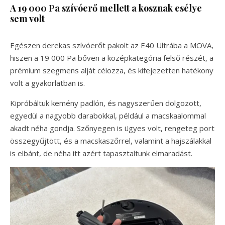
A 19 000 Pa szívóerő mellett a kosznak esélye
sem volt
Egészen derekas szívóerőt pakolt az E40 Ultrába a MOVA,
hiszen a 19 000 Pa bőven a középkategória felső részét, a
prémium szegmens alját célozza, és kifejezetten hatékony
volt a gyakorlatban is.
Kipróbáltuk kemény padlón, és nagyszerűen dolgozott,
egyedül a nagyobb darabokkal, például a macskaalommal
akadt néha gondja. Szőnyegen is ügyes volt, rengeteg port
összegyűjtött, és a macskaszőrrel, valamint a hajszálakkal
is elbánt, de néha itt azért tapasztaltunk elmaradást.