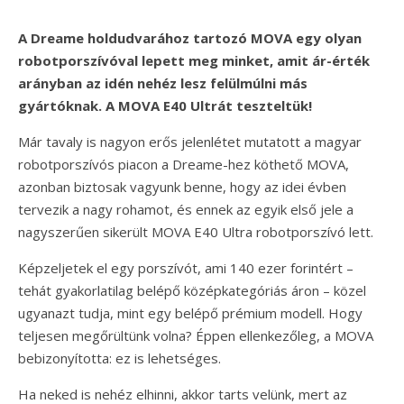
A Dreame holdudvarához tartozó MOVA egy olyan
robotporszívóval lepett meg minket, amit ár-érték
arányban az idén nehéz lesz felülmúlni más
gyártóknak. A MOVA E40 Ultrát teszteltük!
Már tavaly is nagyon erős jelenlétet mutatott a magyar
robotporszívós piacon a Dreame-hez köthető MOVA,
azonban biztosak vagyunk benne, hogy az idei évben
tervezik a nagy rohamot, és ennek az egyik első jele a
nagyszerűen sikerült MOVA E40 Ultra robotporszívó lett.
Képzeljetek el egy porszívót, ami 140 ezer forintért –
tehát gyakorlatilag belépő középkategóriás áron – közel
ugyanazt tudja, mint egy belépő prémium modell. Hogy
teljesen megőrültünk volna? Éppen ellenkezőleg, a MOVA
bebizonyította: ez is lehetséges.
Ha neked is nehéz elhinni, akkor tarts velünk, mert az