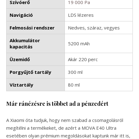
Szívóerő
19 000 Pa
Navigáció
LDS lézeres
Felmosási rendszer
Nedves, száraz, vegyes
Akkumulátor
5200 mAh
kapacitás
Üzemidő
Akár 220 perc
Porgyűjtő tartály
300 ml
Víztartály
80 ml
Már ránézésre is többet ad a pénzedért
A Xiaomi óta tudjuk, hogy nem szabad a csomagolásról
megítélni a termékeket, de azért a MOVA E40 Ultra
esetében olyan prémium megoldásokat kaptunk már itt is,