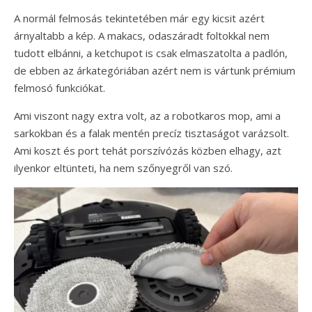
A normál felmosás tekintetében már egy kicsit azért
árnyaltabb a kép. A makacs, odaszáradt foltokkal nem
tudott elbánni, a ketchupot is csak elmaszatolta a padlón,
de ebben az árkategóriában azért nem is vártunk prémium
felmosó funkciókat.
Ami viszont nagy extra volt, az a robotkaros mop, ami a
sarkokban és a falak mentén precíz tisztaságot varázsolt.
Ami koszt és port tehát porszívózás közben elhagy, azt
ilyenkor eltünteti, ha nem szőnyegről van szó.