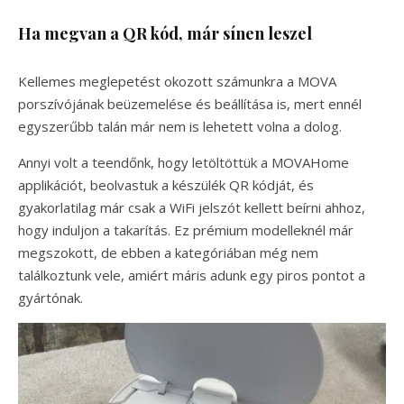
Ha megvan a QR kód, már sínen leszel
Kellemes meglepetést okozott számunkra a MOVA
porszívójának beüzemelése és beállítása is, mert ennél
egyszerűbb talán már nem is lehetett volna a dolog.
Annyi volt a teendőnk, hogy letöltöttük a MOVAHome
applikációt, beolvastuk a készülék QR kódját, és
gyakorlatilag már csak a WiFi jelszót kellett beírni ahhoz,
hogy induljon a takarítás. Ez prémium modelleknél már
megszokott, de ebben a kategóriában még nem
találkoztunk vele, amiért máris adunk egy piros pontot a
gyártónak.