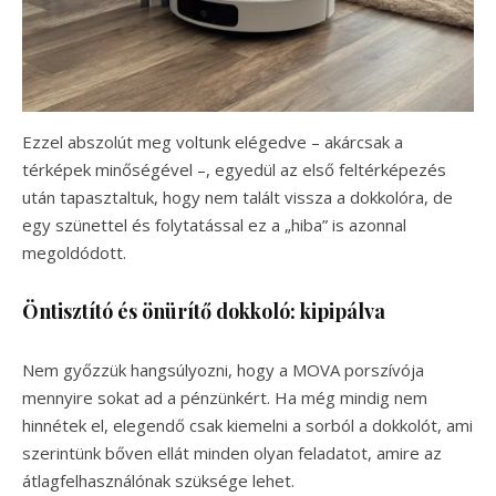
Ezzel abszolút meg voltunk elégedve – akárcsak a
térképek minőségével –, egyedül az első feltérképezés
után tapasztaltuk, hogy nem talált vissza a dokkolóra, de
egy szünettel és folytatással ez a „hiba” is azonnal
megoldódott.
Öntisztító és önürítő dokkoló: kipipálva
Nem győzzük hangsúlyozni, hogy a MOVA porszívója
mennyire sokat ad a pénzünkért. Ha még mindig nem
hinnétek el, elegendő csak kiemelni a sorból a dokkolót, ami
szerintünk bőven ellát minden olyan feladatot, amire az
átlagfelhasználónak szüksége lehet.