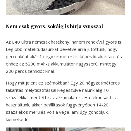
Nem csak gyors, sokáig is bírja szusszal
Az E40 Ultra nemcsak hatékony, hanem rendkívül gyors is.
Legjobb matektudásunkat bevetve arra jutottunk, hogy
percenként akár 1 négyzetmétert is képes kitakarítani, és
ehhez az 5200 mAh-s akkumulátor nagyszerű, mintegy
220 perc üzemidőt kínál.
Hogy mit jelent ez számokban? Egy 20 négyzetméteres
takarítás mélytisztítással kiegészülve nálunk alig 10
százalékkal merítette az akkumulátort. Ha felmosást is
használtunk, akkor beállítások függvényében 14-20
százalékos merülés volt a vége, ami úgy gondoljuk,
kiemelkedő!