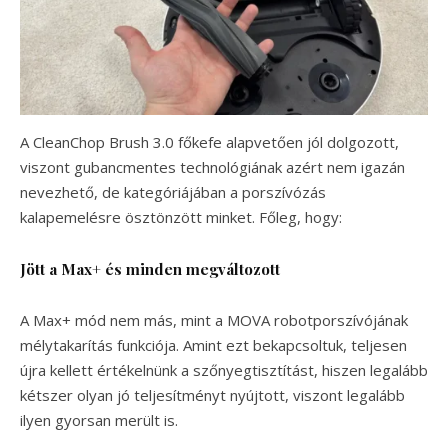
A CleanChop Brush 3.0 főkefe alapvetően jól dolgozott,
viszont gubancmentes technológiának azért nem igazán
nevezhető, de kategóriájában a porszívózás
kalapemelésre ösztönzött minket. Főleg, hogy:
Jött a Max+ és minden megváltozott
A Max+ mód nem más, mint a MOVA robotporszívójának
mélytakarítás funkciója. Amint ezt bekapcsoltuk, teljesen
újra kellett értékelnünk a szőnyegtisztítást, hiszen legalább
kétszer olyan jó teljesítményt nyújtott, viszont legalább
ilyen gyorsan merült is.