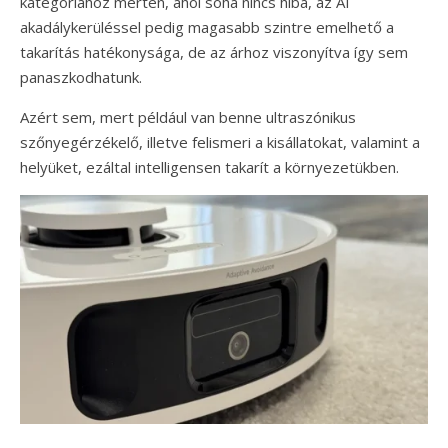
kategóriához mérten, ahol soha nincs hiba, az AI
akadálykerüléssel pedig magasabb szintre emelhető a
takarítás hatékonysága, de az árhoz viszonyítva így sem
panaszkodhatunk.
Azért sem, mert például van benne ultraszónikus
szőnyegérzékelő, illetve felismeri a kisállatokat, valamint a
helyüket, ezáltal intelligensen takarít a környezetükben.