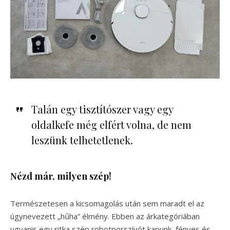
Talán egy tisztítószer vagy egy
oldalkefe még elfért volna, de nem
leszünk telhetetlenek.
Nézd már, milyen szép!
Természetesen a kicsomagolás után sem maradt el az
úgynevezett „hűha” élmény. Ebben az árkategóriában
ugyanis egy ritka szép robotporszívót kapunk, fényes és