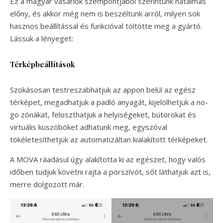
Ez a magyar vásárlók szempontjából szerintünk hatalmas
előny, és akkor még nem is beszéltünk arról, milyen sok
hasznos beállítással és funkcióval töltötte meg a gyártó.
Lássuk a lényeget:
Térképbeállítások
Szokásosan testreszabhatjuk az appon belül az egész
térképet, megadhatjuk a padló anyagát, kijelölhetjük a no-
go zónákat, feloszthatjuk a helyiségeket, bútorokat és
virtuális küszöböket adhatunk meg, egyszóval
tökéletesíthetjük az automatizáltan kialakított térképeket.
A MOVA ráadásul úgy alakította ki az egészet, hogy valós
időben tudjuk követni rajta a porszívót, sőt láthatjuk azt is,
merre dolgozott már.