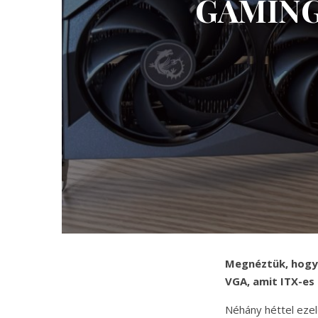
GAMING 
Megnéztük, hogy
VGA, amit ITX-es 
Néhány héttel ezel