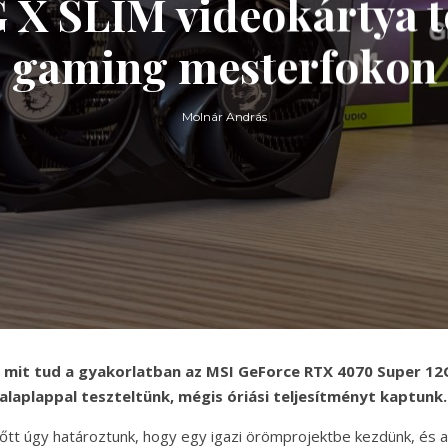
X SLIM videokártya te
gaming mesterfokon
Molnár András
 mit tud a gyakorlatban az MSI GeForce RTX 4070 Super 1
alaplappal teszteltünk, mégis óriási teljesítményt kaptunk.
őtt úgy határoztunk, hogy egy igazi örömprojektbe kezdünk, és 