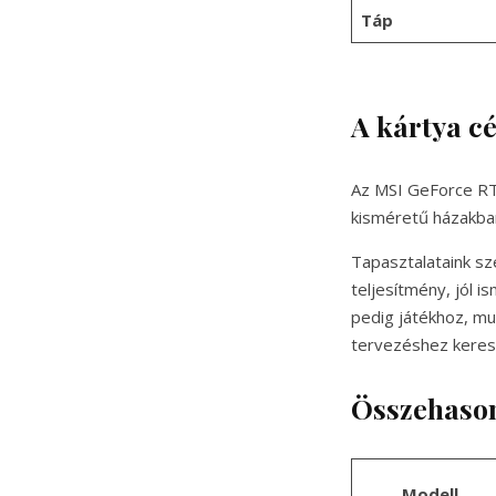
Táp
A kártya c
Az MSI GeForce RTX
kisméretű házakban
Tapasztalataink sz
teljesítmény, jól i
pedig játékhoz, m
tervezéshez keres
Összehason
Modell