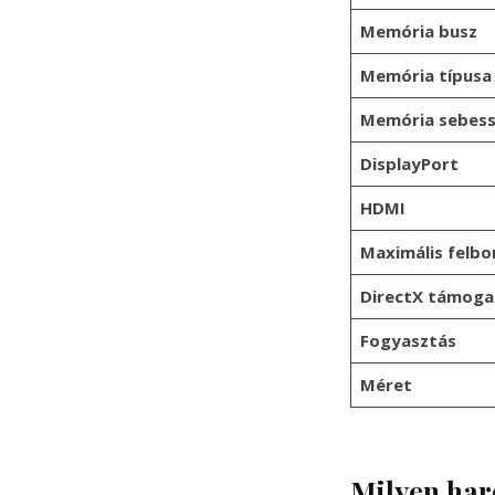
Memória busz
Memória típusa
Memória sebes
DisplayPort
HDMI
Maximális felbo
DirectX támoga
Fogyasztás
Méret
Milyen har