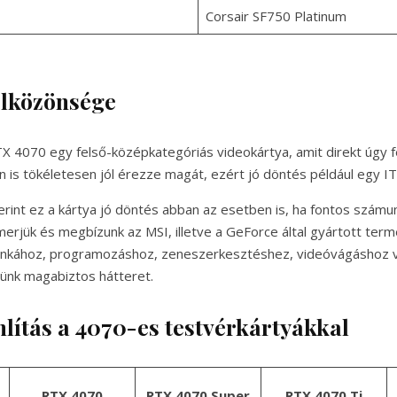
Corsair SF750 Platinum
élközönsége
 4070 egy felső-középkategóriás videokártya, amit direkt úgy f
 is tökéletesen jól érezze magát, ezért jó döntés például egy IT
erint ez a kártya jó döntés abban az esetben is, ha fontos számu
smerjük és megbízunk az MSI, illetve a GeForce által gyártott ter
unkához, programozáshoz, zeneszerkesztéshez, videóvágáshoz v
ünk magabiztos hátteret.
lítás a 4070-es testvérkártyákkal
RTX 4070
RTX 4070 Super
RTX 4070 Ti