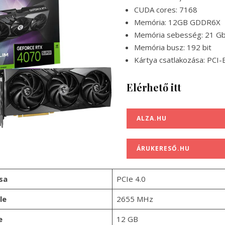
CUDA cores: 7168
Memória: 12GB GDDR6X
Memória sebesség: 21 G
Memória busz: 192 bit
Kártya csatlakozása: PCI-
Elérhető itt
ALZA.HU
ÁRUKERESŐ.HU
sa
PCIe 4.0
le
2655 MHz
e
12 GB