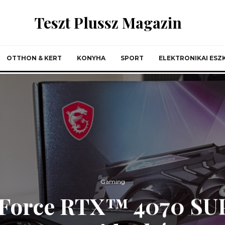
Teszt Plussz Magazin
OTTHON & KERT
KONYHA
SPORT
ELEKTRONIKAI ES
Gaming
Force RTX™ 4070 SU