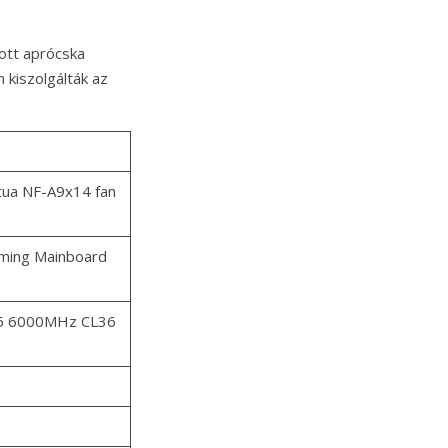
tott aprócska
 kiszolgálták az
tua NF-A9x14 fan
ming Mainboard
5 6000MHz CL36