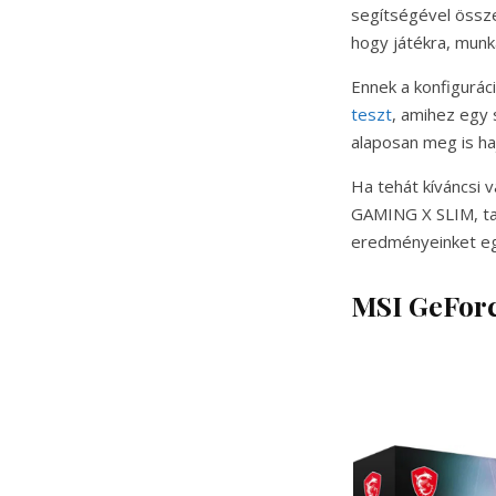
segítségével össze
hogy játékra, munk
Ennek a konfigurác
teszt
, amihez egy 
alaposan meg is ha
Ha tehát kíváncsi
GAMING X SLIM, tar
eredményeinket egy
MSI GeFor