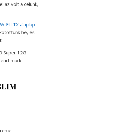
 az volt a célunk,
IFI ITX alaplap
kötöttünk be, és
t.
70 Super 12G
 benchmark
SLIM
treme