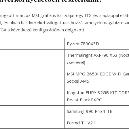
angzott már, az MSI grafikus kártyáját egy ITX-es alaplappal ellá
l, és olyan hardvereket válogattunk hozzá, amelyek magabiztosan
 VGA a következő konfigurációban dolgozott:
Ryzen 7800X3D
Thermalright AXP-90 X53 (Noc
cserével)
MSI MPG B650I EDGE WIFI Ga
Sockel AM5
Kingston FURY 32GB KIT DDR
Beast Black EXPO
Samsung 990 Pro 1 TB
Formd T1 V2.1