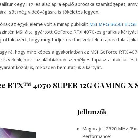
állítunk egy ITX-es alaplapra épülő aprócska számítógépet, amivel
ára, sőt még videóvágásra is tökéletes legyen.
iónak az egyik eleme volt a minap publikált
MSI MPG B650I EDGE W
szintén MSI által gyártott GeForce RTX 4070-es grafikus kártyát 
jtottuk azért, hogy meg tudjuk osztani veletek a tapasztalatainka
 vagy rá, hogy mire képes a gyakorlatban az MSI GeForce RTX 40
ts velünk, mert az alábbiakban személyes tapasztalatainkat és
aránt közöljük, miközben bemutatjuk a kártyát.
ce RTX™ 4070 SUPER 12G GAMING X 
Jellemzők
Magórajel: 2520 MHz (Ex
Performance)