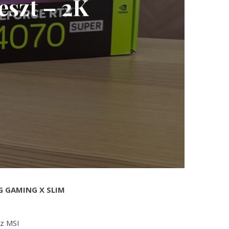
szt – 2K
2G GAMING X SLIM
az MSI