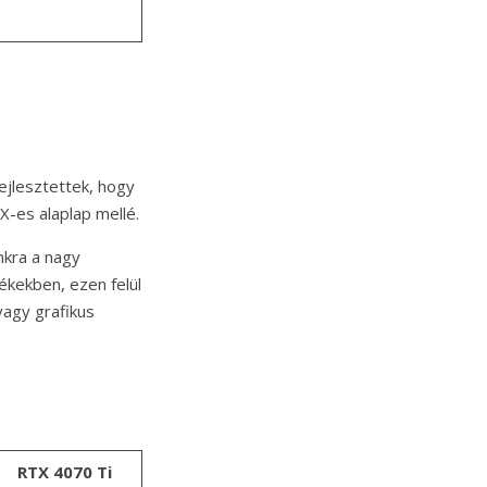
ejlesztettek, hogy
X-es alaplap mellé.
nkra a nagy
mékekben, ezen felül
agy grafikus
RTX 4070 Ti