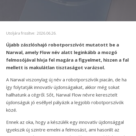
Utoljára frissítve:
2026.06.26.
Újabb zászlóshajó robotporszívót mutatott be a
Narwal, amely Flow név alatt leginkább a mozgó
felmosójával hívja fel magára a figyelmet, hiszen a fal
mellett is makulátlan tisztaságot varázsol.
A Narwal viszonylag új név a robotporszívók piacán, de ha
így folytatják innovatív újdonságaikat, akkor még sokat
hallhatunk a cégről. Sőt, Narwal Flow névre keresztelt
újdonságuk jó eséllyel pályázik a legjobb robotporszívók
közé.
Ennek az oka, hogy a készülék egy innovatív újdonsággal
igyekszik új szintre emelni a felmosást, ami hasonlít az