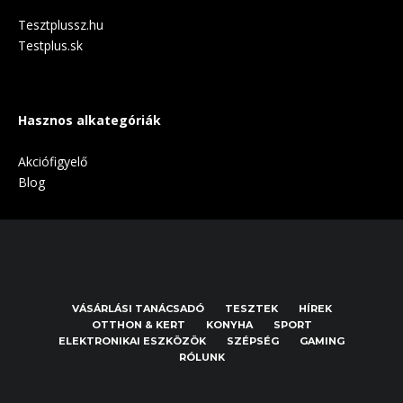
Tesztplussz.hu
Testplus.sk
Hasznos alkategóriák
Akciófigyelő
Blog
VÁSÁRLÁSI TANÁCSADÓ
TESZTEK
HÍREK
OTTHON & KERT
KONYHA
SPORT
ELEKTRONIKAI ESZKÖZÖK
SZÉPSÉG
GAMING
RÓLUNK