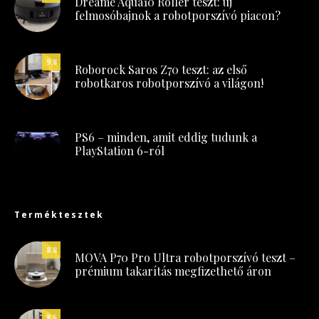
Dreame Aqua10 Roller teszt: új
felmosóbajnok a robotporszívó piacon?
9.8
Roborock Saros Z70 teszt: az első
robotkaros robotporszívó a világon!
PS6 – minden, amit eddig tudunk a
PlayStation 6-ról
Terméktesztek
8.8
MOVA P70 Pro Ultra robotporszívó teszt –
prémium takarítás megfizethető áron
8.5