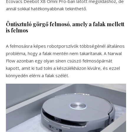
Ecovacs Deebot X8 Omni Pro-ban látott megoldáshoz, de
annál sokkal hatékonyabbnak tekinthető.
Öntisztuló görgő felmosó, amely a falak mellett
is felmos
A felmosásra képes robotporszívók többségénél általános
probléma, hogy a falak mentén nem takarítanak. A Narwal
Flow azonban egy olyan sínen csúszó felmosópárnát
kapott, amit ki tud tolni a készülékházon kívülre, és ezzel
könnyedén elérni a falak szélét.