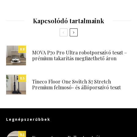
Kapcsolódó tartalmaink
8.8
MOVA P70 Pro Ultra robotporszívó teszt –
prémium takarítás megfizethető áron
8.5
Tineco Floor One Switch S7 Stretch
Premium felmosó- és állóporszívó teszt
Legnépszerűbbek
9.5