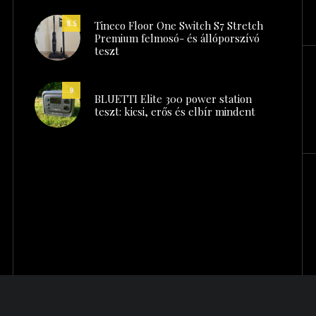
Tineco Floor One Switch S7 Stretch
8.5
Premium felmosó- és állóporszívó
teszt
9
BLUETTI Elite 300 power station
teszt: kicsi, erős és elbír mindent