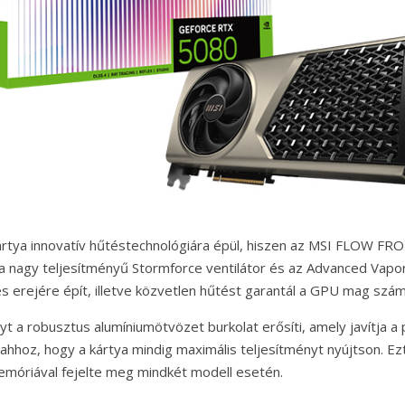
ártya innovatív hűtéstechnológiára épül, hiszen az MSI FLOW FR
i a nagy teljesítményű Stormforce ventilátor és az Advanced Vap
 erejére épít, illetve közvetlen hűtést garantál a GPU mag szám
t a robusztus alumíniumötvözet burkolat erősíti, amely javítja a 
 ahhoz, hogy a kártya mindig maximális teljesítményt nyújtson. E
óriával fejelte meg mindkét modell esetén.