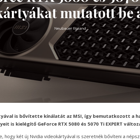
kártyákat mutatott be 
Neubauer Roland
tyával is bővítette kínálatát az MSI, így bemutatkozott a h
yeit is kielégítő GeForce RTX 5080 és 5070 Ti EXPERT változ
e, hogy két új Nvidia videokártyával is szeretnék bővíteni a nép