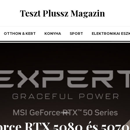
Teszt Plussz Magazin
OTTHON & KERT
KONYHA
SPORT
ELEKTRONIKAI ES
Hírek
orce RTX 5080 és 507