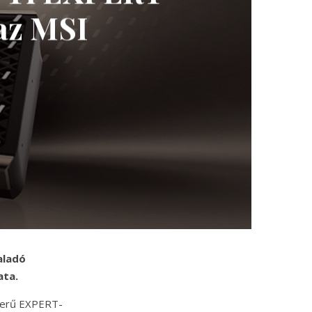
az MSI
aladó
ata.
szerű EXPERT-