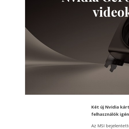
video
Két új Nvidia kár
felhasználók igén
Az MSI bejelentett