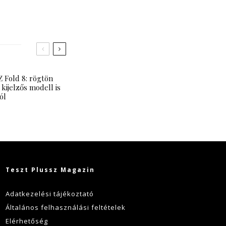
 Fold 8: rögtön
 kijelzős modell is
ól
Teszt Plussz Magazin
Adatkezelési tájékoztató
Általános felhasználási feltételek
Elérhetőség