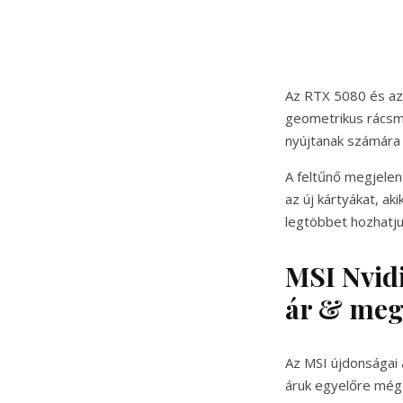
Az RTX 5080 és az
geometrikus rácsmi
nyújtanak számára
A feltűnő megjelen
az új kártyákat, a
legtöbbet hozhatjuk
MSI Nvid
ár & meg
Az MSI újdonságai 
áruk egyelőre még 