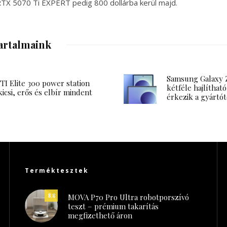
RTX 5070 Ti EXPERT pedig 800 dollárba kerül majd.
artalmaink
Samsung Galaxy Z
I Elite 300 power station
kétféle hajlítható
kicsi, erős és elbír mindent
érkezik a gyártót
Terméktesztek
MOVA P70 Pro Ultra robotporszívó
8.8
teszt – prémium takarítás
megfizethető áron