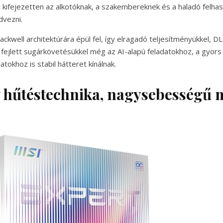
l kifejezetten az alkotóknak, a szakembereknek és a haladó felha
dvezni.
ackwell architektúrára épül fel, így elragadó teljesítményükkel, D
fejlett sugárkövetésükkel még az AI-alapú feladatokhoz, a gyor
atokhoz is stabil hátteret kínálnak.
v hűtéstechnika, nagysebességű