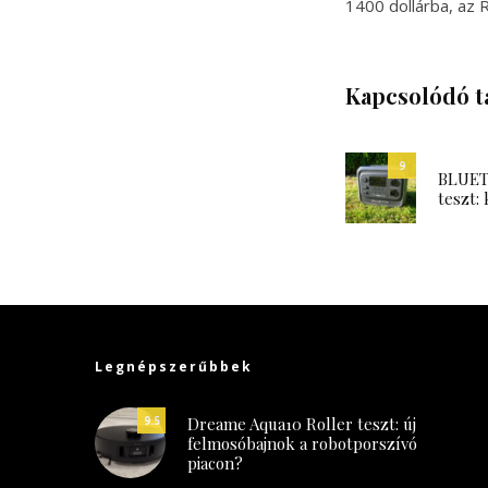
1400 dollárba, az 
Kapcsolódó t
9
BLUETT
teszt: 
Legnépszerűbbek
Dreame Aqua10 Roller teszt: új
9.5
felmosóbajnok a robotporszívó
piacon?