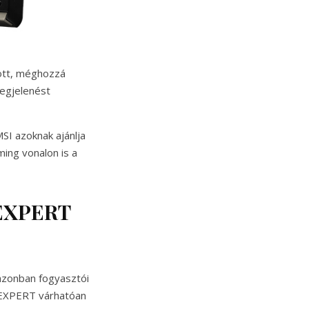
ott, méghozzá
megjelenést
SI azoknak ajánlja
ing vonalon is a
 EXPERT
 azonban fogyasztói
i EXPERT várhatóan