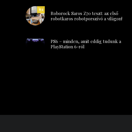
9.8
Roborock Saros Z70 teszt: az első
robotkaros robotporszívó a világon!
PS6 – minden, amit eddig tudunk a
PlayStation 6-ról