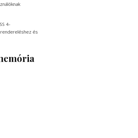
sználóknak
LSS 4-
s rendereléshez és
 memória