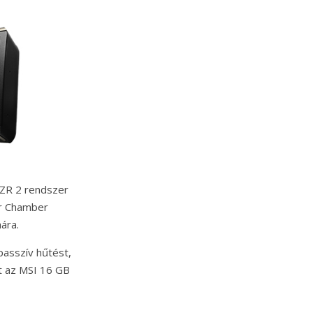
OZR 2 rendszer
or Chamber
ára.
passzív hűtést,
zt az MSI 16 GB