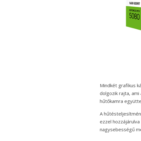
Mindkét grafikus k
dolgozik rajta, am
hűtőkamra együttes
A hűtésteljesítmény
ezzel hozzájárulva
nagysebességű mem