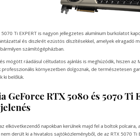
 5070 Ti EXPERT is nagyon jellegzetes alumínium burkolatot kap
ntázattal és diszkrét ezüstös díszítésekkel, amelyek elragadó 
 bármilyen számítógépházban.
és mögött ráadásul céltudatos ajánlás is meghúzódik, hiszen az M
kik professzionális környezetben dolgoznak, de természetesen gam
 ki belőlük.
ia GeForce RTX 5080 és 5070 Ti
jelenés
az elkövetkezendő napokban kerülnek majd fel a boltok polcaira,
nem derült ki a hivatalos sajtóközleményből, de az RTX 5070 T