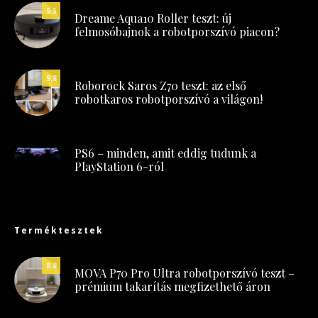
9.5
Dreame Aqua10 Roller teszt: új
felmosóbajnok a robotporszívó piacon?
9.8
Roborock Saros Z70 teszt: az első
robotkaros robotporszívó a világon!
PS6 – minden, amit eddig tudunk a
PlayStation 6-ról
Terméktesztek
8.8
MOVA P70 Pro Ultra robotporszívó teszt –
prémium takarítás megfizethető áron