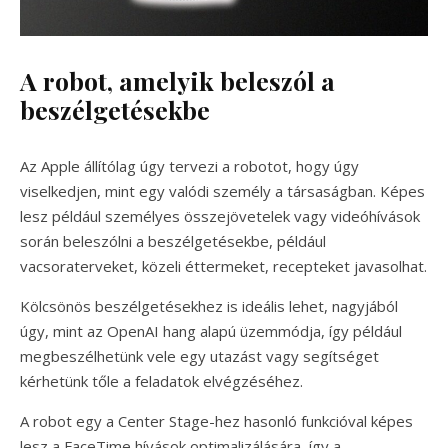
A robot, amelyik beleszól a
beszélgetésekbe
Az Apple állítólag úgy tervezi a robotot, hogy úgy
viselkedjen, mint egy valódi személy a társaságban. Képes
lesz például személyes összejövetelek vagy videóhívások
során beleszólni a beszélgetésekbe, például
vacsoraterveket, közeli éttermeket, recepteket javasolhat.
Kölcsönös beszélgetésekhez is ideális lehet, nagyjából
úgy, mint az OpenAI hang alapú üzemmódja, így például
megbeszélhetünk vele egy utazást vagy segítséget
kérhetünk tőle a feladatok elvégzéséhez.
A robot egy a Center Stage-hez hasonló funkcióval képes
lesz a FaceTime hívások optimalizálására, így a