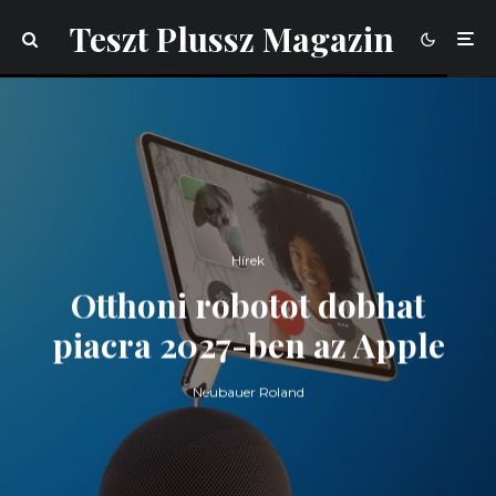
Teszt Plussz Magazin
Hírek
Otthoni robotot dobhat
piacra 2027-ben az Apple
Neubauer Roland