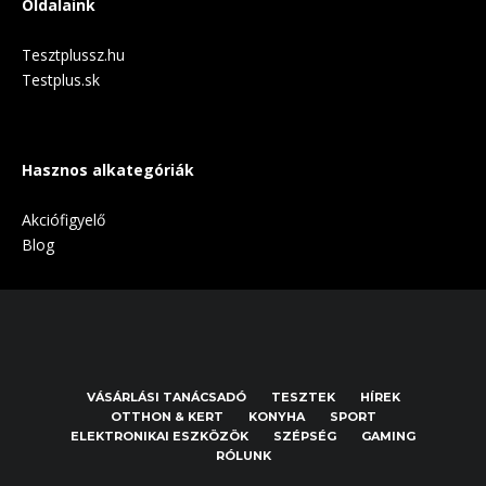
Oldalaink
Tesztplussz.hu
Testplus.sk
Hasznos alkategóriák
Akciófigyelő
Blog
VÁSÁRLÁSI TANÁCSADÓ
TESZTEK
HÍREK
OTTHON & KERT
KONYHA
SPORT
ELEKTRONIKAI ESZKÖZÖK
SZÉPSÉG
GAMING
RÓLUNK