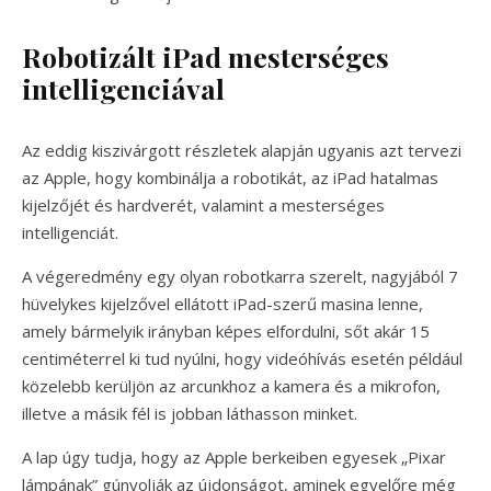
Robotizált iPad mesterséges
intelligenciával
Az eddig kiszivárgott részletek alapján ugyanis azt tervezi
az Apple, hogy kombinálja a robotikát, az iPad hatalmas
kijelzőjét és hardverét, valamint a mesterséges
intelligenciát.
A végeredmény egy olyan robotkarra szerelt, nagyjából 7
hüvelykes kijelzővel ellátott iPad-szerű masina lenne,
amely bármelyik irányban képes elfordulni, sőt akár 15
centiméterrel ki tud nyúlni, hogy videóhívás esetén például
közelebb kerüljön az arcunkhoz a kamera és a mikrofon,
illetve a másik fél is jobban láthasson minket.
A lap úgy tudja, hogy az Apple berkeiben egyesek „Pixar
lámpának” gúnyolják az újdonságot, aminek egyelőre még