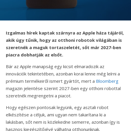
Izgalmas hírek kaptak szárnyra az Apple háza tájáról,
akik úgy tűnik, hogy az otthoni robotok világában is
szeretnék a maguk tortaszeletét, sőt már 2027-ben
piacra dobhatják az elsőt.
Bár az Apple manapság egy kicsit elmaradozik az
innovációk tekintetében, azonban korai lenne még leírni a
prémium termékeiről ismert gyártót, mert a
Bloomberg
magazin jelentése szerint 2027-ben egy otthoni robottal
szeretnék megrengetni a piacot.
Hogy egészen pontosak legyünk, egy asztali robot
elkészítése a céljuk, ami ugyan nem takarítana ki a
lakásban, sőt nem is közlekedne semerre, azonban így is
hasznos kiegészítőjévé válhatna otthonunknak.