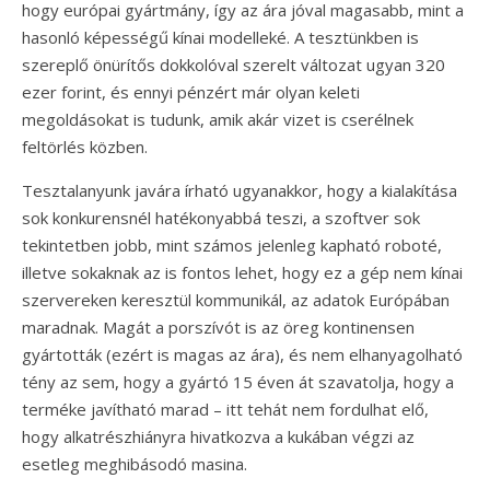
hogy európai gyártmány, így az ára jóval magasabb, mint a
hasonló képességű kínai modelleké. A tesztünkben is
szereplő önürítős dokkolóval szerelt változat ugyan 320
ezer forint, és ennyi pénzért már olyan keleti
megoldásokat is tudunk, amik akár vizet is cserélnek
feltörlés közben.
Tesztalanyunk javára írható ugyanakkor, hogy a kialakítása
sok konkurensnél hatékonyabbá teszi, a szoftver sok
tekintetben jobb, mint számos jelenleg kapható roboté,
illetve sokaknak az is fontos lehet, hogy ez a gép nem kínai
szervereken keresztül kommunikál, az adatok Európában
maradnak. Magát a porszívót is az öreg kontinensen
gyártották (ezért is magas az ára), és nem elhanyagolható
tény az sem, hogy a gyártó 15 éven át szavatolja, hogy a
terméke javítható marad – itt tehát nem fordulhat elő,
hogy alkatrészhiányra hivatkozva a kukában végzi az
esetleg meghibásodó masina.