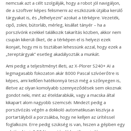
nemcsak azt a célt szolgálják, hogy a robot jól navigáljon,
de a szoftver képes felismerni az eszközünk útjába kerülő
tárgyakat is, és „felhelyezni” azokat a térképre. Vezeték,
cipő, zokni, bútorláb, mérleg, kisállat tányér – ha a
porszívónk ezekkel találkozik takarítás közben, akkor nem
csupán kikerüli őket, de a térképen el is helyezi ezek
ikonjait, hogy mi is tisztában lehessünk azzal, hogy ezek a
„tereptárgyak” esetleg akadályozták a munkát.
Ami pedig a teljesítményt illeti, az X-Plorer S240+ AI a
legmagasabb fokozaton akár 8000 Pascal szívóerőtre is
képes, ami kellően hatékonnyá teszi még a szőnyegen is,
illetve az olyan komolyabb szennyeződések sem okoznak
gondot neki, mint az ételdarabkák, vagy a macska által
kikapart alom nagyobb szemcséi. Mindezt pedig a
porszívózás végén a dokkoló automatikusan kiszívja a
portartályból a porzsákba, hogy ne kelljen az ürítéssel
foglalkozni. Erre pedig szükség is van, hiszen a gépben egy