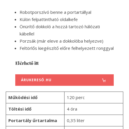
Robotporszívó benne a portartállyal
Külön felpattintható oldalkefe
Önürítő dokkoló a hozzá tartozó hálózati
kábellel
Porzsák (már eleve a dokkolóba helyezve)
Feltörlős kiegészítő előre felhelyezett ronggyal
Elérhető itt
ÁRUKERESŐ.HU
Működési idő
120 perc
Töltési idő
4 óra
Portartály űrtartalma
0,35 liter