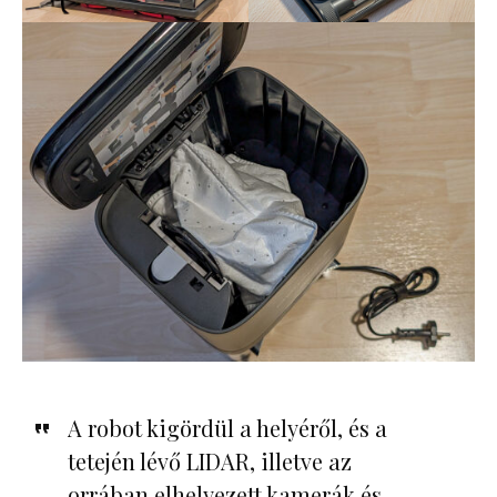
A robot kigördül a helyéről, és a
tetején lévő LIDAR, illetve az
orrában elhelyezett kamerák és