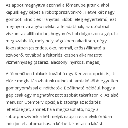
Az appot megnyitva azonnal a főmenübe jutunk, ahol
kapunk egy képet a robotporszívónkról, illetve két nagy
gombot: Elindít és Irányítás. Előbbi elég egyértelmű, ezt
megnyomva a gép nekilát a feladatának, az utóbbinál
viszont az állítható be, hogyan és hol dolgozzon a gép. Itt
megszabható, mely helyiségekben takarítson, négy
fokozatban (csendes, öko, normál, erős) állítható a
szívóerő, továbbá a feltörlés közben alkalmazott
vízmennyiség (száraz, alacsony, nyirkos, magas).
A főmenüben találunk továbbá egy Kedvenc opciót is, itt
előre meghatározhatunk rutinokat, amik később egyetlen
gombnyomással elindíthatók. Beállítható például, hogy a
gép csak egy meghatározott szobát takarítson ki. Az alsó
menüsor Ütemterv opciója biztosítja az időzítés
lehetőségét, aminek hála megszabható, hogy a
robotporszívónk a hét melyik napjain és melyik órában
induljon el automatikusan körbe takarítani a lakást.