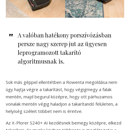
A valóban hatékony porszívózásban
persze nagy szerep jut az ügyesen
leprogramozott takarító
algoritmusnak is.
Sok más géppel ellentétben a Rowenta megoldása nem
úgy hajtja végre a takarítást, hogy végigmegy a falak
mentén, majd begurul középre, hogy ott párhuzamos
vonalak mentén végig haladjon a takarítandó felületen, a
helyiség széleit többet nem is érintve.
Az X-Plorer S240+ AI kezdésnek bemegy középre, elkezd