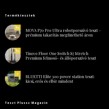
Terméktesztek
8.8
MOVA P70 Pro Ultra robotporszívó teszt –
prémium takarítás megfizethető áron
8.5
Tineco Floor One Switch S7 Stretch
Premium felmosó- és állóporszívó teszt
9
BLUETTI Elite 300 power station teszt:
kicsi, erős és elbír mindent
Teszt Plussz Magazin