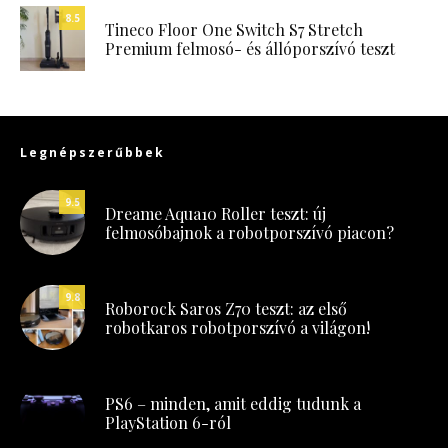
8.5
Tineco Floor One Switch S7 Stretch
Premium felmosó- és állóporszívó teszt
Legnépszerűbbek
9.5
Dreame Aqua10 Roller teszt: új
felmosóbajnok a robotporszívó piacon?
9.8
Roborock Saros Z70 teszt: az első
robotkaros robotporszívó a világon!
PS6 – minden, amit eddig tudunk a
PlayStation 6-ról