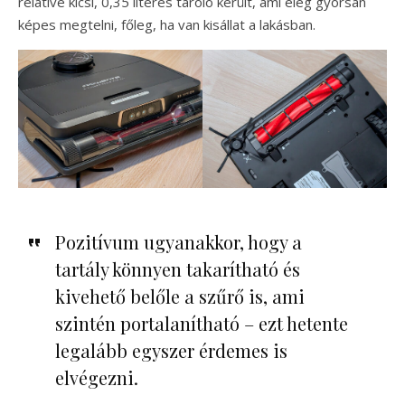
relatíve kicsi, 0,35 literes tároló került, ami elég gyorsan
képes megtelni, főleg, ha van kisállat a lakásban.
Pozitívum ugyanakkor, hogy a
tartály könnyen takarítható és
kivehető belőle a szűrő is, ami
szintén portalanítható – ezt hetente
legalább egyszer érdemes is
elvégezni.