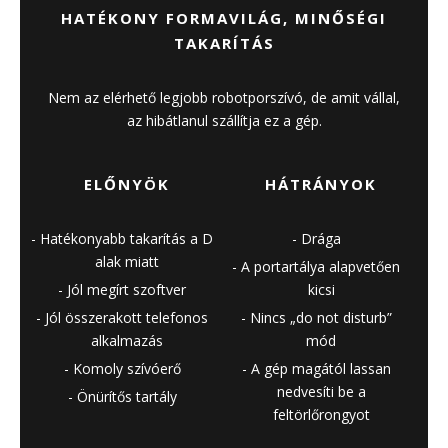
HATÉKONY FORMAVILÁG, MINŐSÉGI
TAKARÍTÁS
Nem az elérhető legjobb robotporszívó, de amit vállal,
az hibátlanul szállítja ez a gép.
ELŐNYÖK
HÁTRÁNYOK
Hatékonyabb takarítás a D
Drága
alak miatt
A portartálya alapvetően
Jól megírt szoftver
kicsi
Jól összerakott telefonos
Nincs „do not disturb”
alkalmazás
mód
Komoly szívóerő
A gép magától lassan
nedvesíti be a
Önürítős tartály
feltörlőrongyot