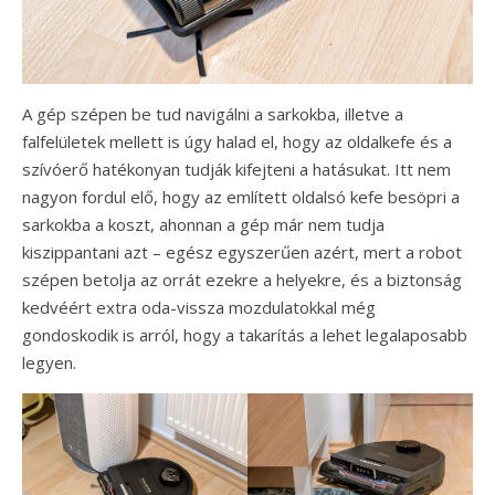
A gép szépen be tud navigálni a sarkokba, illetve a
falfelületek mellett is úgy halad el, hogy az oldalkefe és a
szívóerő hatékonyan tudják kifejteni a hatásukat. Itt nem
nagyon fordul elő, hogy az említett oldalsó kefe besöpri a
sarkokba a koszt, ahonnan a gép már nem tudja
kiszippantani azt – egész egyszerűen azért, mert a robot
szépen betolja az orrát ezekre a helyekre, és a biztonság
kedvéért extra oda-vissza mozdulatokkal még
gondoskodik is arról, hogy a takarítás a lehet legalaposabb
legyen.