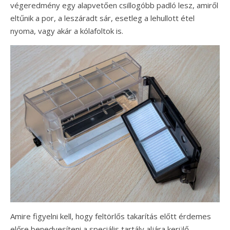
végeredmény egy alapvetően csillogóbb padló lesz, amiről
eltűnik a por, a leszáradt sár, esetleg a lehullott étel
nyoma, vagy akár a kólafoltok is.
Amire figyelni kell, hogy feltörlős takarítás előtt érdemes
előre benedvesíteni a speciális tartály aljára kerülő