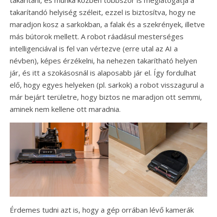
takarítani, és munka közben többször is meglátogatja a
takarítandó helyiség széleit, ezzel is biztosítva, hogy ne
maradjon kosz a sarkokban, a falak és a szekrények, illetve
más bútorok mellett. A robot ráadásul mesterséges
intelligenciával is fel van vértezve (erre utal az AI a
névben), képes érzékelni, ha nehezen takarítható helyen
jár, és itt a szokásosnál is alaposabb jár el. Így fordulhat
elő, hogy egyes helyeken (pl. sarkok) a robot visszagurul a
már bejárt területre, hogy biztos ne maradjon ott semmi,
aminek nem kellene ott maradnia.
Érdemes tudni azt is, hogy a gép orrában lévő kamerák