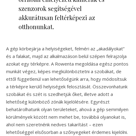
szenzorok segítségével
akkurátusan feltérképezi az
otthonunkat.
A gép körbejárja a helyiségeket, felméri az „akadályokat”
és a falakat, majd az alkalmazáson belül szépen felrajzolja
azokat egy térképre. A Rowenta megoldása egész pontos
munkát végez, képes megkülönböztetni a szobákat, de
ettől függetlenül van lehetőségünk arra, hogy módosítsuk
a térképre kerülő helyiségek felosztását. Összevonhatunk
szobákat és szét is szedhetjük őket, illetve adott a
lehetőség különböző zónák kijelölésére. Egyrészt
behatárolhatunk olyan területeket, ahová a gép semmilyen
körülmények között nem mehet be, továbbá olyanokat is,
ahol nem szeretnénk nedves takarítást – ezen
lehetőséggel elsősorban a szőnyegeket érdemes kijelölni.