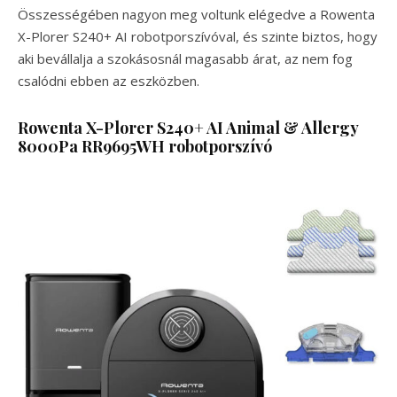
Összességében nagyon meg voltunk elégedve a Rowenta
X-Plorer S240+ AI robotporszívóval, és szinte biztos, hogy
aki bevállalja a szokásosnál magasabb árat, az nem fog
csalódni ebben az eszközben.
Rowenta X-Plorer S240+ AI Animal & Allergy
8000Pa RR9695WH robotporszívó