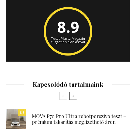
8.9
Teszt Plussz Magazin
független ajánlásával
Kapcsolódó tartalmaink
8.8
MOVA P70 Pro Ultra robotporszívó teszt –
prémium takarítás megfizethető áron