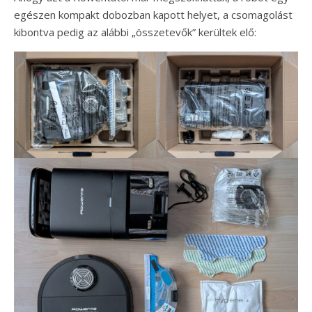
egészen kompakt dobozban kapott helyet, a csomagolást
kibontva pedig az alábbi „összetevők” kerültek elő: