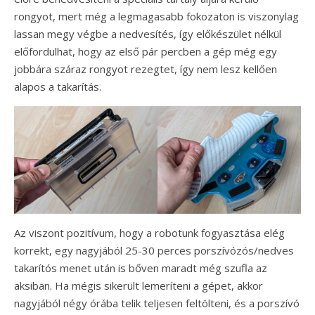
rongyot, mert még a legmagasabb fokozaton is viszonylag
lassan megy végbe a nedvesítés, így előkészület nélkül
előfordulhat, hogy az első pár percben a gép még egy
jobbára száraz rongyot rezegtet, így nem lesz kellően
alapos a takarítás.
Az viszont pozitívum, hogy a robotunk fogyasztása elég
korrekt, egy nagyjából 25-30 perces porszívózós/nedves
takarítós menet után is bőven maradt még szufla az
aksiban. Ha mégis sikerült lemeríteni a gépet, akkor
nagyjából négy órába telik teljesen feltölteni, és a porszívó