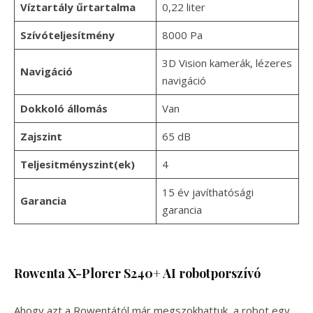
Víztartály űrtartalma
0,22 liter
Szívóteljesítmény
8000 Pa
3D Vision kamerák, lézeres
Navigáció
navigáció
Dokkoló állomás
Van
Zajszint
65 dB
Teljesitményszint(ek)
4
15 év javíthatósági
Garancia
garancia
Rowenta X-Plorer S240+ AI robotporszívó
Ahogy azt a Rowentától már megszokhattuk, a robot egy