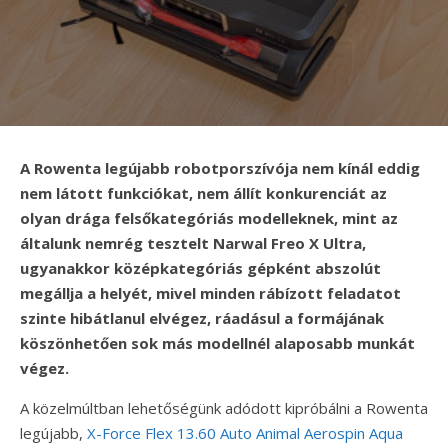
A Rowenta legújabb robotporszívója nem kínál eddig
nem látott funkciókat, nem állít konkurenciát az
olyan drága felsőkategóriás modelleknek, mint az
általunk nemrég tesztelt Narwal Freo X Ultra,
ugyanakkor középkategóriás gépként abszolút
megállja a helyét, mivel minden rábízott feladatot
szinte hibátlanul elvégez, ráadásul a formájának
köszönhetően sok más modellnél alaposabb munkát
végez.
A közelmúltban lehetőségünk adódott kipróbálni a Rowenta
legújabb,
X-Force Flex 13.60 Auto Animal Aerospin Aqua