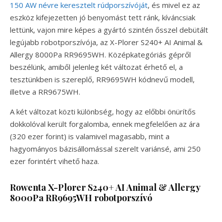
150 AW névre keresztelt rúdporszívóját
, és mivel ez az
eszköz kifejezetten jó benyomást tett ránk, kíváncsiak
lettünk, vajon mire képes a gyártó szintén ősszel debütált
legújabb robotporszívója, az X-Plorer S240+ AI Animal &
Allergy 8000Pa RR9695WH. Középkategóriás gépről
beszélünk, amiből jelenleg két változat érhető el, a
tesztünkben is szereplő, RR9695WH kódnevű modell,
illetve a RR9675WH.
A két változat közti különbség, hogy az előbbi önürítős
dokkolóval került forgalomba, ennek megfelelően az ára
(320 ezer forint) is valamivel magasabb, mint a
hagyományos bázisállomással szerelt variánsé, ami 250
ezer forintért vihető haza.
Rowenta X-Plorer S240+ AI Animal & Allergy
8000Pa RR9695WH robotporszívó