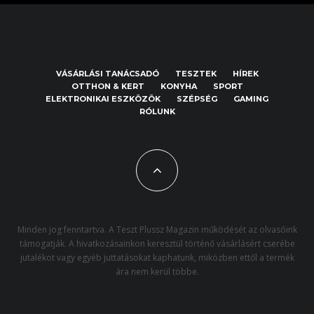
VÁSÁRLÁSI TANÁCSADÓ
TESZTEK
HÍREK
OTTHON & KERT
KONYHA
SPORT
ELEKTRONIKAI ESZKÖZÖK
SZÉPSÉG
GAMING
RÓLUNK
Minden jog fenntartva. A Teszt Plussz Magazin működését az olvasóink
támogatják. A hivatkozásainkon keresztül történő vásárlásért cserébe
jutalékot vagy egyéb juttatásokat kaphatunk, miközben ettől a termék
ára nem kerül többe.