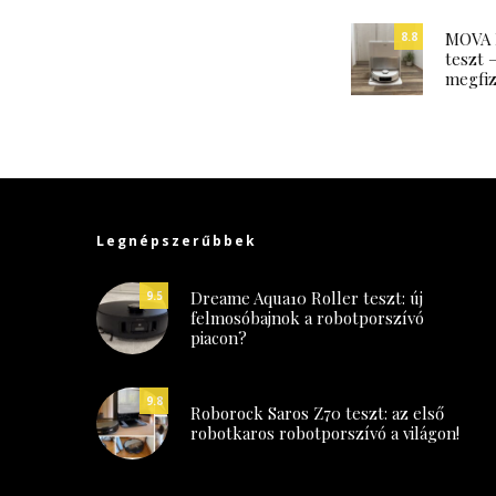
MOVA P
8.8
teszt 
megfiz
Legnépszerűbbek
Dreame Aqua10 Roller teszt: új
9.5
felmosóbajnok a robotporszívó
piacon?
9.8
Roborock Saros Z70 teszt: az első
robotkaros robotporszívó a világon!