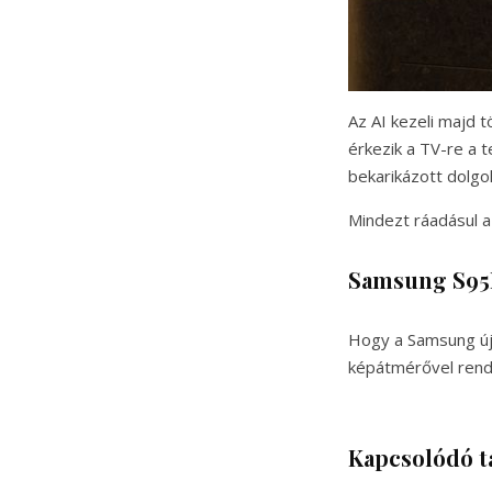
Az AI kezeli majd 
érkezik a TV-re a t
bekarikázott dolgo
Mindezt ráadásul a
Samsung S95
Hogy a Samsung új 
képátmérővel rende
Kapcsolódó t