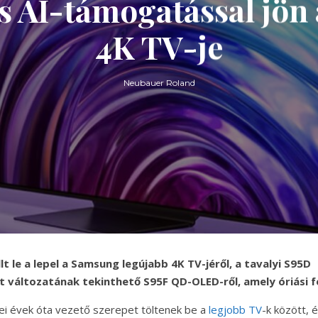
es AI-támogatással jön 
4K TV-je
Neubauer Roland
lt le a lepel a Samsung legújabb 4K TV-jéről, a tavalyi S95D
t változatának tekinthető S95F QD-OLED-ről, amely óriási f
i évek óta vezető szerepet töltenek be a
legjobb TV
-k között, 