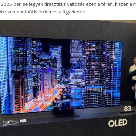
y 2025-ben se legyen drasztikus változás ezen a téren, hiszen a
 szempontból is érdemes a figyelemre.