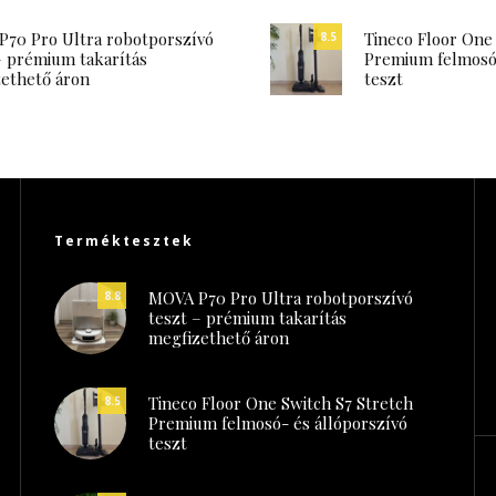
70 Pro Ultra robotporszívó
Tineco Floor One
8.5
– prémium takarítás
Premium felmosó-
ethető áron
teszt
Terméktesztek
MOVA P70 Pro Ultra robotporszívó
8.8
teszt – prémium takarítás
megfizethető áron
Tineco Floor One Switch S7 Stretch
8.5
Premium felmosó- és állóporszívó
teszt