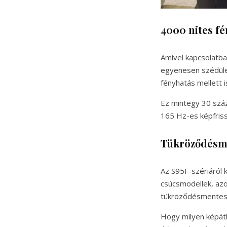
4000 nites fé
Amivel kapcsolatba
egyenesen szédüle
fényhatás mellett i
Ez mintegy 30 száz
165 Hz-es képfriss
Tükröződésme
Az S95F-szériáról 
csúcsmodellek, azon
tükröződésmentess
Hogy milyen képát