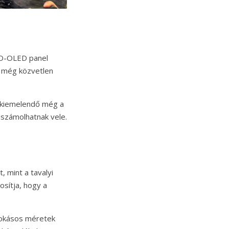
QD-OLED panel
 még közvetlen
n kiemelendő még a
 számolhatnak vele.
 mint a tavalyi
osítja, hogy a
zokásos méretek