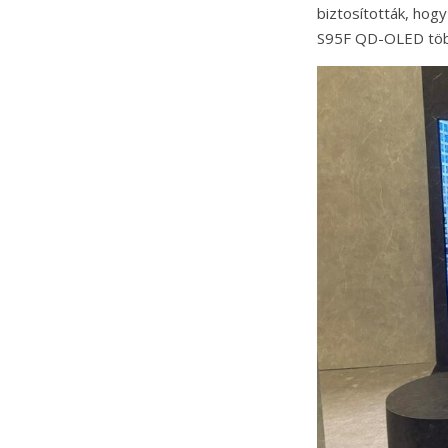
biztosították, hog
S95F QD-OLED több