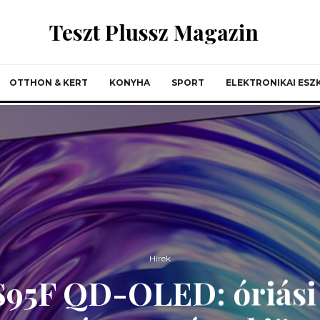
Teszt Plussz Magazin
OTTHON & KERT
KONYHA
SPORT
ELEKTRONIKAI ES
Hírek
95F QD-OLED: óriási 