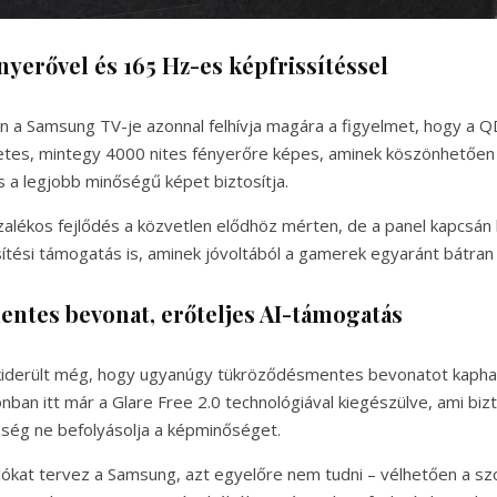
nyerővel és 165 Hz-es képfrissítéssel
n a Samsung TV-je azonnal felhívja magára a figyelmet, hogy a 
tes, mintegy 4000 nites fényerőre képes, aminek köszönhetően
s a legjobb minőségű képet biztosítja.
alékos fejlődés a közvetlen elődhöz mérten, de a panel kapcsá
ítési támogatás is, aminek jóvoltából a gamerek egyaránt bátran
ntes bevonat, erőteljes AI-támogatás
kiderült még, hogy ugyanúgy tükröződésmentes bevonatot kaphat,
ban itt már a Glare Free 2.0 technológiával kiegészülve, ami bizt
ég ne befolyásolja a képminőséget.
lókat tervez a Samsung, azt egyelőre nem tudni – vélhetően a s