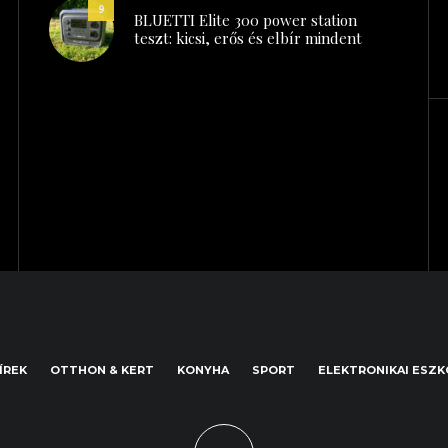
9
BLUETTI Elite 300 power station
teszt: kicsi, erős és elbír mindent
ÍREK
OTTHON & KERT
KONYHA
SPORT
ELEKTRONIKAI ESZ