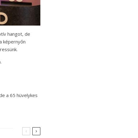
tív hangot, de
y a képernyőn
eressünk.
.
 de a 65 hüvelykes