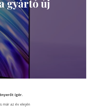
a gyártó új
ényerőt ígér.
és már az év elején