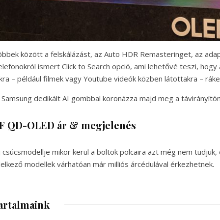
többek között a felskálázást, az Auto HDR Remasteringet, az adap
elefonokról ismert Click to Search opció, ami lehetővé teszi, hog
kra – például filmek vagy Youtube videók közben látottakra – rák
 Samsung dedikált AI gombbal koronázza majd meg a távirányítón
F QD-OLED ár & megjelenés
csúcsmodellje mikor kerül a boltok polcaira azt még nem tudjuk,
lkező modellek várhatóan már milliós árcédulával érkezhetnek.
artalmaink