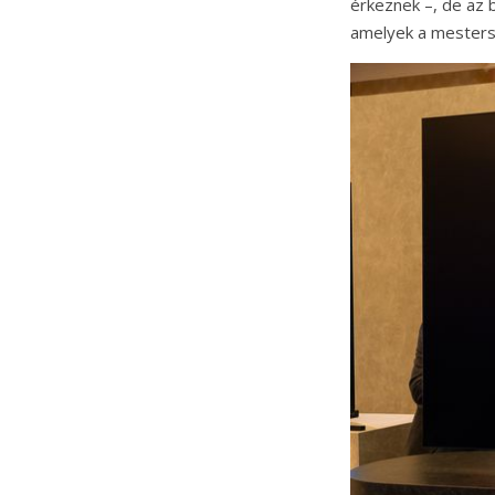
érkeznek –, de az b
amelyek a mestersé