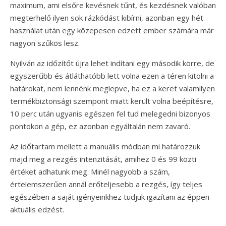
maximum, ami elsőre kevésnek tűnt, és kezdésnek valóban
megterhelő ilyen sok rázkódást kibírni, azonban egy hét
használat után egy közepesen edzett ember számára már
nagyon szűkös lesz.
Nyilván az időzítőt újra lehet indítani egy második körre, de
egyszerűbb és átláthatóbb lett volna ezen a téren kitolni a
határokat, nem lennénk meglepve, ha ez a keret valamilyen
termékbiztonsági szempont miatt került volna beépítésre,
10 perc után ugyanis egészen fel tud melegedni bizonyos
pontokon a gép, ez azonban egyáltalán nem zavaró.
Az időtartam mellett a manuális módban mi határozzuk
majd meg a rezgés intenzitását, amihez 0 és 99 közti
értéket adhatunk meg. Minél nagyobb a szám,
értelemszerűen annál erőteljesebb a rezgés, így teljes
egészében a saját igényeinkhez tudjuk igazítani az éppen
aktuális edzést.