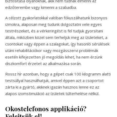
biztosítása olyanoknak, akik nem tudnak elmenni az
edzőterembe vagy kimenni a szabadba.
A célzott gyakorlatokkal valóban fókuszálhatunk bizonyos
izmokra, alaposan meg tudunk dolgoztatni vele egyes
testrészeket, és a vérkeringést is fel tudjuk gyorsítani
általa, miközben közel sem terheljük meg az ízületeket, a
csontokat vagy éppen a szalagokat, így hasonló sérülések
utáni rehabilitációkor vagy mozgásszervi problémák
esetén kifejezetten jó megoldás lehet, ha nem érzünk
diszkomfort érzetet az alkalmazása során.
Rossz hír azonban, hogy a gépet csak 100 kilogramm alatti
testsúllyal használhatjuk, amivel éppen azt a csoportot
zárta ki a gyártó, akiknek igazán hasznos lenne ez az
alapos izomstimuláció az ízületek túlterhelése nélkül.
Okostelefonos applikáció?
Felejtsük el!