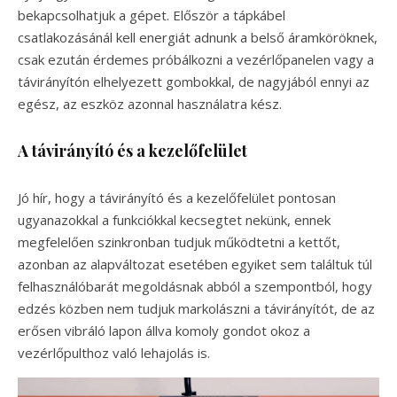
bekapcsolhatjuk a gépet. Először a tápkábel
csatlakozásánál kell energiát adnunk a belső áramköröknek,
csak ezután érdemes próbálkozni a vezérlőpanelen vagy a
távirányítón elhelyezett gombokkal, de nagyjából ennyi az
egész, az eszköz azonnal használatra kész.
A távirányító és a kezelőfelület
Jó hír, hogy a távirányító és a kezelőfelület pontosan
ugyanazokkal a funkciókkal kecsegtet nekünk, ennek
megfelelően szinkronban tudjuk működtetni a kettőt,
azonban az alapváltozat esetében egyiket sem találtuk túl
felhasználóbarát megoldásnak abból a szempontból, hogy
edzés közben nem tudjuk markolászni a távirányítót, de az
erősen vibráló lapon állva komoly gondot okoz a
vezérlőpulthoz való lehajolás is.