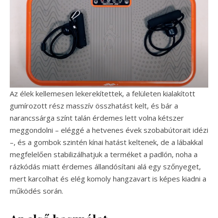
Az élek kellemesen lekerekítettek, a felületen kialakított
gumírozott rész masszív összhatást kelt, és bár a
narancssárga színt talán érdemes lett volna kétszer
meggondolni – eléggé a hetvenes évek szobabútorait idézi
–, és a gombok szintén kínai hatást keltenek, de a lábakkal
megfelelően stabilizálhatjuk a terméket a padlón, noha a
rázkódás miatt érdemes állandósítani alá egy szőnyeget,
mert karcolhat és elég komoly hangzavart is képes kiadni a
működés során.