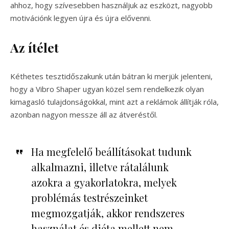
ahhoz, hogy szívesebben használjuk az eszközt, nagyobb
motivációnk legyen újra és újra elővenni.
Az ítélet
Kéthetes tesztidőszakunk után bátran ki merjük jelenteni,
hogy a Vibro Shaper ugyan közel sem rendelkezik olyan
kimagasló tulajdonságokkal, mint azt a reklámok állítják róla,
azonban nagyon messze áll az átveréstől.
Ha megfelelő beállításokat tudunk
alkalmazni, illetve rátalálunk
azokra a gyakorlatokra, melyek
problémás testrészeinket
megmozgatják, akkor rendszeres
használat és diéta mellett nem