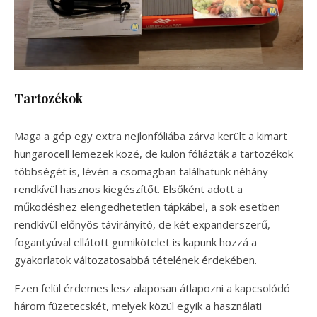
Tartozékok
Maga a gép egy extra nejlonfóliába zárva került a kimart
hungarocell lemezek közé, de külön fóliázták a tartozékok
többségét is, lévén a csomagban találhatunk néhány
rendkívül hasznos kiegészítőt. Elsőként adott a
működéshez elengedhetetlen tápkábel, a sok esetben
rendkívül előnyös távirányító, de két expanderszerű,
fogantyúval ellátott gumikötelet is kapunk hozzá a
gyakorlatok változatosabbá tételének érdekében.
Ezen felül érdemes lesz alaposan átlapozni a kapcsolódó
három füzetecskét, melyek közül egyik a használati