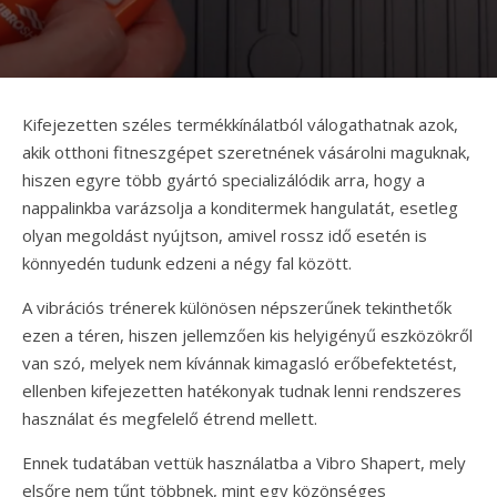
Kifejezetten széles termékkínálatból válogathatnak azok,
akik otthoni fitneszgépet szeretnének vásárolni maguknak,
hiszen egyre több gyártó specializálódik arra, hogy a
nappalinkba varázsolja a konditermek hangulatát, esetleg
olyan megoldást nyújtson, amivel rossz idő esetén is
könnyedén tudunk edzeni a négy fal között.
A vibrációs trénerek különösen népszerűnek tekinthetők
ezen a téren, hiszen jellemzően kis helyigényű eszközökről
van szó, melyek nem kívánnak kimagasló erőbefektetést,
ellenben kifejezetten hatékonyak tudnak lenni rendszeres
használat és megfelelő étrend mellett.
Ennek tudatában vettük használatba a Vibro Shapert, mely
elsőre nem tűnt többnek, mint egy közönséges