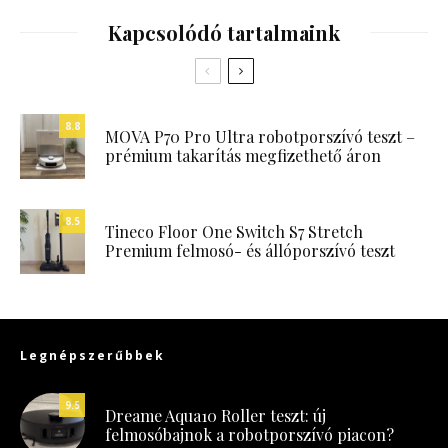
Kapcsolódó tartalmaink
8.8
MOVA P70 Pro Ultra robotporszívó teszt –
prémium takarítás megfizethető áron
8.5
Tineco Floor One Switch S7 Stretch
Premium felmosó- és állóporszívó teszt
Legnépszerűbbek
9.5
Dreame Aqua10 Roller teszt: új
felmosóbajnok a robotporszívó piacon?