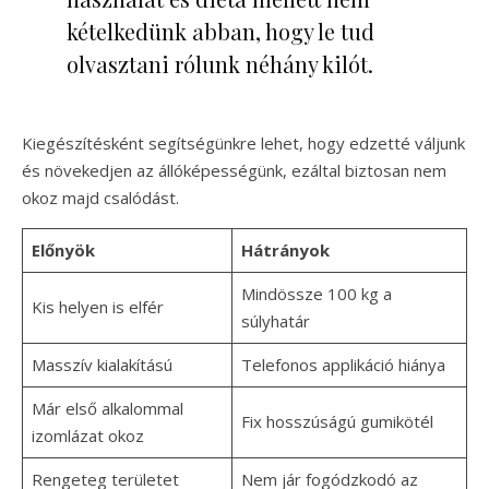
kételkedünk abban, hogy le tud
olvasztani rólunk néhány kilót.
Kiegészítésként segítségünkre lehet, hogy edzetté váljunk
és növekedjen az állóképességünk, ezáltal biztosan nem
okoz majd csalódást.
Előnyök
Hátrányok
Mindössze 100 kg a
Kis helyen is elfér
súlyhatár
Masszív kialakítású
Telefonos applikáció hiánya
Már első alkalommal
Fix hosszúságú gumikötél
izomlázat okoz
Rengeteg területet
Nem jár fogódzkodó az