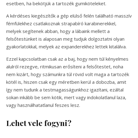
esetben, ha bekötjük a tartozék gumiköteleket.
A kérdéses kiegészítők a gép elülső felén található masszív
fémfülekhez csatlakoznak strapabíró karabinerekkel,
melyek segítenek abban, hogy a lábaink mellett a
felsőtestünket is alaposan meg tudjuk dolgoztatni olyan
gyakorlatokkal, melyek az expanderekhez lettek kitalálva.
Ezzel kapcsolatban csak az a baj, hogy nem túl kényelmes
alulról rezegve, ritmikusan erősíteni a felsőtestet, noha
nem kizárt, hogy számunkra túl rövid volt maga a tartozék
kötél is, hiszen csak egy méretben kerül a dobozba, amit
így nem tudunk a testmagasságunkhoz igazítani, ezáltal
sokan inkább be sem kötik, mert vagy indokolatlanul laza,
vagy használhatatlanul feszes lesz.
Lehet vele fogyni?