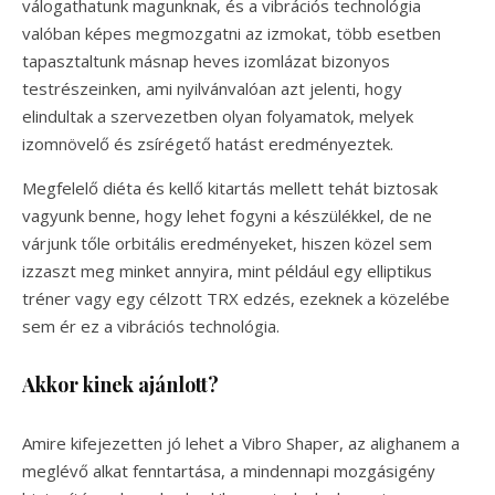
válogathatunk magunknak, és a vibrációs technológia
valóban képes megmozgatni az izmokat, több esetben
tapasztaltunk másnap heves izomlázat bizonyos
testrészeinken, ami nyilvánvalóan azt jelenti, hogy
elindultak a szervezetben olyan folyamatok, melyek
izomnövelő és zsírégető hatást eredményeztek.
Megfelelő diéta és kellő kitartás mellett tehát biztosak
vagyunk benne, hogy lehet fogyni a készülékkel, de ne
várjunk tőle orbitális eredményeket, hiszen közel sem
izzaszt meg minket annyira, mint például egy elliptikus
tréner vagy egy célzott TRX edzés, ezeknek a közelébe
sem ér ez a vibrációs technológia.
Akkor kinek ajánlott?
Amire kifejezetten jó lehet a Vibro Shaper, az alighanem a
meglévő alkat fenntartása, a mindennapi mozgásigény