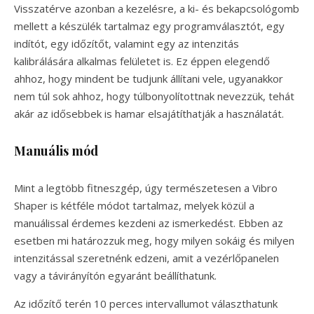
Visszatérve azonban a kezelésre, a ki- és bekapcsológomb
mellett a készülék tartalmaz egy programválasztót, egy
indítót, egy időzítőt, valamint egy az intenzitás
kalibrálására alkalmas felületet is. Ez éppen elegendő
ahhoz, hogy mindent be tudjunk állítani vele, ugyanakkor
nem túl sok ahhoz, hogy túlbonyolítottnak nevezzük, tehát
akár az idősebbek is hamar elsajátíthatják a használatát.
Manuális mód
Mint a legtöbb fitneszgép, úgy természetesen a Vibro
Shaper is kétféle módot tartalmaz, melyek közül a
manuálissal érdemes kezdeni az ismerkedést. Ebben az
esetben mi határozzuk meg, hogy milyen sokáig és milyen
intenzitással szeretnénk edzeni, amit a vezérlőpanelen
vagy a távirányítón egyaránt beállíthatunk.
Az időzítő terén 10 perces intervallumot választhatunk