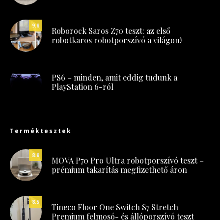
9.8
Roborock Saros Z70 teszt: az első
robotkaros robotporszívó a világon!
PS6 – minden, amit eddig tudunk a
PlayStation 6-ról
Terméktesztek
8.8
MOVA P70 Pro Ultra robotporszívó teszt –
prémium takarítás megfizethető áron
8.5
Tineco Floor One Switch S7 Stretch
Premium felmosó- és állóporszívó teszt