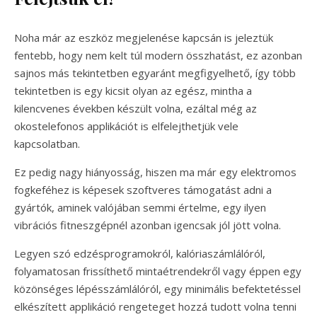
Noha már az eszköz megjelenése kapcsán is jeleztük
fentebb, hogy nem kelt túl modern összhatást, ez azonban
sajnos más tekintetben egyaránt megfigyelhető, így több
tekintetben is egy kicsit olyan az egész, mintha a
kilencvenes években készült volna, ezáltal még az
okostelefonos applikációt is elfelejthetjük vele
kapcsolatban.
Ez pedig nagy hiányosság, hiszen ma már egy elektromos
fogkeféhez is képesek szoftveres támogatást adni a
gyártók, aminek valójában semmi értelme, egy ilyen
vibrációs fitneszgépnél azonban igencsak jól jött volna.
Legyen szó edzésprogramokról, kalóriaszámlálóról,
folyamatosan frissíthető mintaétrendekről vagy éppen egy
közönséges lépésszámlálóról, egy minimális befektetéssel
elkészített applikáció rengeteget hozzá tudott volna tenni