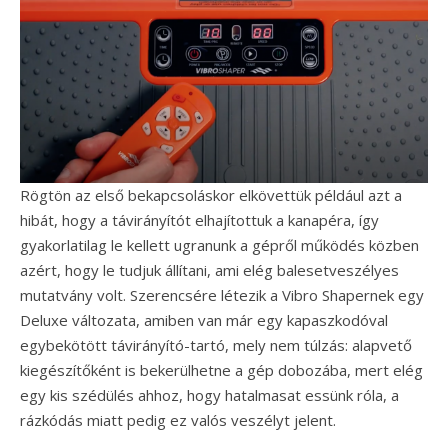
Rögtön az első bekapcsoláskor elkövettük például azt a
hibát, hogy a távirányítót elhajítottuk a kanapéra, így
gyakorlatilag le kellett ugranunk a gépről működés közben
azért, hogy le tudjuk állítani, ami elég balesetveszélyes
mutatvány volt. Szerencsére létezik a Vibro Shapernek egy
Deluxe változata, amiben van már egy kapaszkodóval
egybekötött távirányító-tartó, mely nem túlzás: alapvető
kiegészítőként is bekerülhetne a gép dobozába, mert elég
egy kis szédülés ahhoz, hogy hatalmasat essünk róla, a
rázkódás miatt pedig ez valós veszélyt jelent.