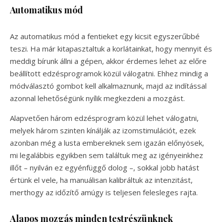
Automatikus mód
Az automatikus mód a fentieket egy kicsit egyszerűbbé
teszi. Ha már kitapasztaltuk a korlátainkat, hogy mennyit és
meddig bírunk állni a gépen, akkor érdemes lehet az előre
beállított edzésprogramok közül válogatni. Ehhez mindig a
módválasztó gombot kell alkalmaznunk, majd az indítással
azonnal lehetőségünk nyílik megkezdeni a mozgást.
Alapvetően három edzésprogram közül lehet válogatni,
melyek három szinten kínálják az izomstimulációt, ezek
azonban még a lusta embereknek sem igazán előnyösek,
mi legalábbis egyikben sem találtuk meg az igényeinkhez
illőt – nyilván ez egyénfüggő dolog –, sokkal jobb hatást
értünk el vele, ha manuálisan kalibráltuk az intenzitást,
merthogy az időzítő amúgy is teljesen felesleges rajta.
Alapos mozgás minden testrészünknek