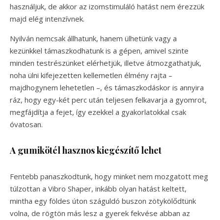
használjuk, de akkor az izomstimuláló hatást nem érezzük
majd elég intenzívnek.
Nyilván nemcsak állhatunk, hanem ülhetünk vagy a
kezünkkel támaszkodhatunk is a gépen, amivel szinte
minden testrészünket elérhetjük, illetve átmozgathatjuk,
noha ülni kifejezetten kellemetlen élmény rajta –
majdhogynem lehetetlen –, és támaszkodáskor is annyira
ráz, hogy egy-két perc után teljesen felkavarja a gyomrot,
megfájdítja a fejet, így ezekkel a gyakorlatokkal csak
óvatosan.
A gumikötél hasznos kiegészítő lehet
Fentebb panaszkodtunk, hogy minket nem mozgatott meg
túlzottan a Vibro Shaper, inkább olyan hatást keltett,
mintha egy földes úton száguldó buszon zötykölődtünk
volna, de rögtön más lesz a gyerek fekvése abban az