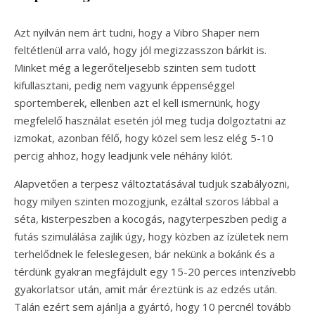
Azt nyilván nem árt tudni, hogy a Vibro Shaper nem
feltétlenül arra való, hogy jól megizzasszon bárkit is.
Minket még a legerőteljesebb szinten sem tudott
kifullasztani, pedig nem vagyunk éppenséggel
sportemberek, ellenben azt el kell ismernünk, hogy
megfelelő használat esetén jól meg tudja dolgoztatni az
izmokat, azonban félő, hogy közel sem lesz elég 5-10
percig ahhoz, hogy leadjunk vele néhány kilót.
Alapvetően a terpesz változtatásával tudjuk szabályozni,
hogy milyen szinten mozogjunk, ezáltal szoros lábbal a
séta, kisterpeszben a kocogás, nagyterpeszben pedig a
futás szimulálása zajlik úgy, hogy közben az ízületek nem
terhelődnek le feleslegesen, bár nekünk a bokánk és a
térdünk gyakran megfájdult egy 15-20 perces intenzívebb
gyakorlatsor után, amit már éreztünk is az edzés után.
Talán ezért sem ajánlja a gyártó, hogy 10 percnél tovább