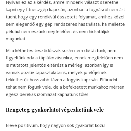
Nyilván ez az a kérdés, amire mindenki választ szeretne
kapni egy fitneszgép kapcsán, azonban a fogyásról nem árt
tudni, hogy egy rendkívül összetett folyamat, amihez közel
sem elegendő egy gép rendszeres használata, ha mellette
például nem eszünk megfelelően és nem hidratáljuk
magunkat.
Mi a kéthetes tesztidőszak során nem diétáztunk, nem
figyeltünk oda a táplálkozásunkra, ennek megfelelően nem
is mutatott jelentős eltérést a mérleg, azonban így is
vannak pozitív tapasztalataink, melyek jó előjelnek
tekinthetők hosszabb távon a fogyás kapcsán. Elfáradni
tehát nem fogunk vele, de a befektetett munkához mérten
egész derekas izomlázat kaphatunk tőle!
Rengeteg gyakorlatot végezhetünk vele
Eleve pozitívum, hogy nagyon sok gyakorlat közül