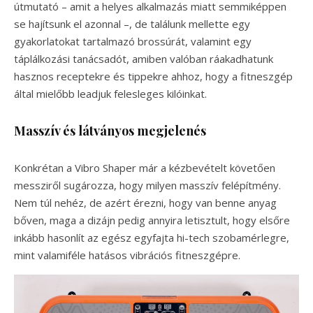
útmutató – amit a helyes alkalmazás miatt semmiképpen
se hajítsunk el azonnal –, de találunk mellette egy
gyakorlatokat tartalmazó brossúrát, valamint egy
táplálkozási tanácsadót, amiben valóban ráakadhatunk
hasznos receptekre és tippekre ahhoz, hogy a fitneszgép
által mielőbb leadjuk felesleges kilóinkat.
Masszív és látványos megjelenés
Konkrétan a Vibro Shaper már a kézbevételt követően
messziről sugározza, hogy milyen masszív felépítmény.
Nem túl nehéz, de azért érezni, hogy van benne anyag
bőven, maga a dizájn pedig annyira letisztult, hogy elsőre
inkább hasonlít az egész egyfajta hi-tech szobamérlegre,
mint valamiféle hatásos vibrációs fitneszgépre.