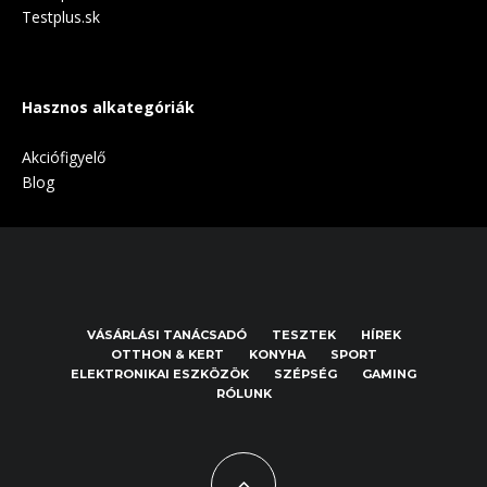
Testplus.sk
Hasznos alkategóriák
Akciófigyelő
Blog
VÁSÁRLÁSI TANÁCSADÓ
TESZTEK
HÍREK
OTTHON & KERT
KONYHA
SPORT
ELEKTRONIKAI ESZKÖZÖK
SZÉPSÉG
GAMING
RÓLUNK