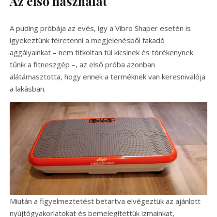
Az első használat
A puding próbája az evés, így a Vibro Shaper esetén is
igyekeztünk félretenni a megjelenésből fakadó
aggályainkat – nem titkoltan túl kicsinek és törékenynek
tűnik a fitneszgép –, az első próba azonban
alátámasztotta, hogy ennek a terméknek van keresnivalója
a lakásban.
Miután a figyelmeztetést betartva elvégeztük az ajánlott
nyújtógyakorlatokat és bemelegítettük izmainkat,