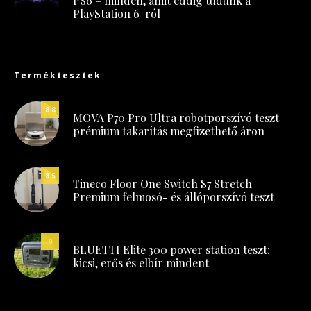
PS6 – minden, amit eddig tudunk a
PlayStation 6-ról
Terméktesztek
8.8
MOVA P70 Pro Ultra robotporszívó teszt –
prémium takarítás megfizethető áron
8.5
Tineco Floor One Switch S7 Stretch
Premium felmosó- és állóporszívó teszt
9
BLUETTI Elite 300 power station teszt:
kicsi, erős és elbír mindent