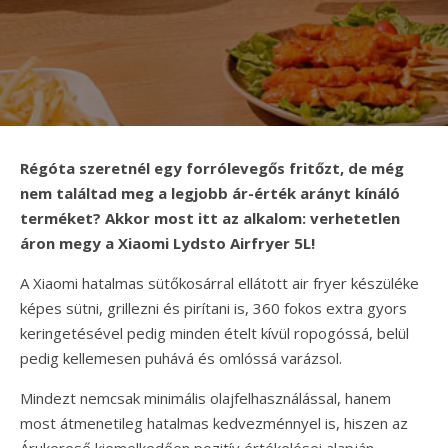
Régóta szeretnél egy forrólevegős fritőzt, de még
nem találtad meg a legjobb ár-érték arányt kínáló
terméket? Akkor most itt az alkalom: verhetetlen
áron megy a Xiaomi Lydsto Airfryer 5L!
A Xiaomi hatalmas sütőkosárral ellátott air fryer készüléke
képes sütni, grillezni és pirítani is, 360 fokos extra gyors
keringetésével pedig minden ételt kívül ropogóssá, belül
pedig kellemesen puhává és omlóssá varázsol.
Mindezt nemcsak minimális olajfelhasználással, hanem
most átmenetileg hatalmas kedvezménnyel is, hiszen az