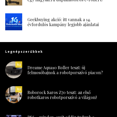
Geekbuying akció: itt vannak a 14.
évfordulós kampány legjobb ajánlatai
Legnépszerűbbek
9.5
Dreame Aqua10 Roller teszt: új
felmosóbajnok a robotporszívó piacon?
9.8
Roborock Saros Z70 teszt: az első
robotkaros robotporszívó a világon!