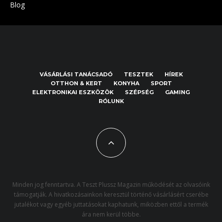
Blog
VÁSÁRLÁSI TANÁCSADÓ
TESZTEK
HÍREK
OTTHON & KERT
KONYHA
SPORT
ELEKTRONIKAI ESZKÖZÖK
SZÉPSÉG
GAMING
RÓLUNK
Minden jog fenntartva. A Teszt Plussz Magazin működését az olvasóink
támogatják. A hivatkozásainkon keresztül történő vásárlásért cserébe
jutalékot vagy egyéb juttatásokat kaphatunk, miközben ettől a termék
ára nem kerül többe.