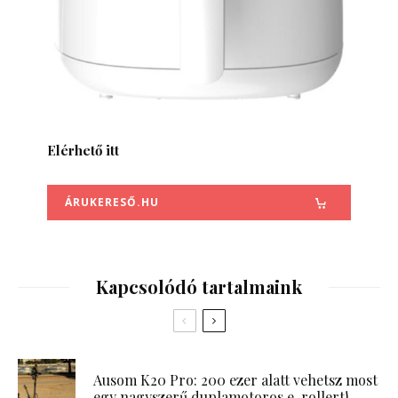
Elérhető itt
ÁRUKERESŐ.HU
Kapcsolódó tartalmaink
Ausom K20 Pro: 200 ezer alatt vehetsz most
egy nagyszerű duplamotoros e-rollert!