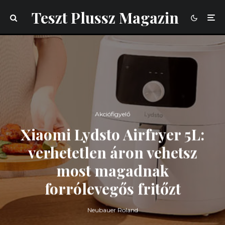
Teszt Plussz Magazin
Akciófigyelő
Xiaomi Lydsto Airfryer 5L:
verhetetlen áron vehetsz
most magadnak
forrólevegős fritőzt
Neubauer Roland