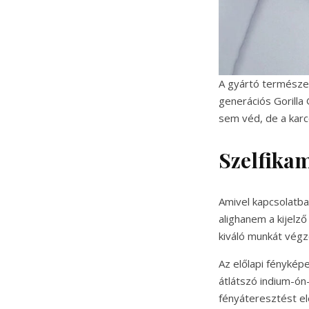
A gyártó természet
generációs Gorilla 
sem véd, de a kar
Szelfikam
Amivel kapcsolatban
alighanem a kijelző
kiváló munkát végz
Az előlapi fénykép
átlátszó indium-ón-
fényáteresztést el