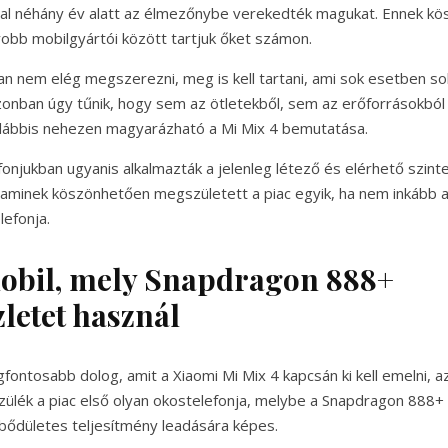
l néhány év alatt az élmezőnybe verekedték magukat. Ennek k
yobb mobilgyártói között tartjuk őket számon.
an nem elég megszerezni, meg is kell tartani, ami sok esetben s
azonban úgy tűnik, hogy sem az ötletekből, sem az erőforrásokb
alábbis nehezen magyarázható a Mi Mix 4 bemutatása.
onjukban ugyanis alkalmazták a jelenleg létező és elérhető szint
 aminek köszönhetően megszületett a piac egyik, ha nem inkább a
efonja.
mobil, mely Snapdragon 888+
letet használ
gfontosabb dolog, amit a Xiaomi Mi Mix 4 kapcsán ki kell emelni, 
szülék a piac első olyan okostelefonja, melybe a Snapdragon 888+ 
bődületes teljesítmény leadására képes.