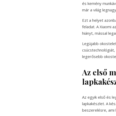
és kemény munkáva
már a világ legnag
Ezt a helyet azonb
feladat. A Xiaomi 
hiányt, mással leg
Legújabb okostelef
csúcstechnológiát,
legerősebb okostel
Az első 
lapkakész
Az egyik első és le
lapkakészlet. A ké
beszerelésre, ami 