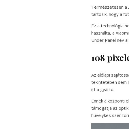
Természetesen a 2
tartozik, hogy a f
Ez a technológia 
használta, a Xiaom
Under Panel név al
108 pixel
Az előlapi sajátos
tekintetében sem l
itt a gyártó.
Ennek a központi e
támogatja az optik
hüvelykes szenzorm