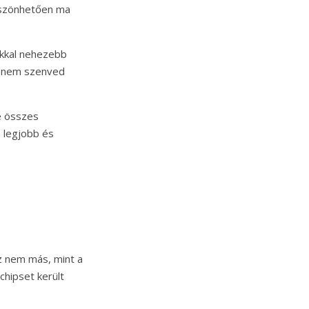
öszönhetően ma
okkal nehezebb
ól nem szenved
e összes
 legjobb és
az nem más, mint a
chipset került