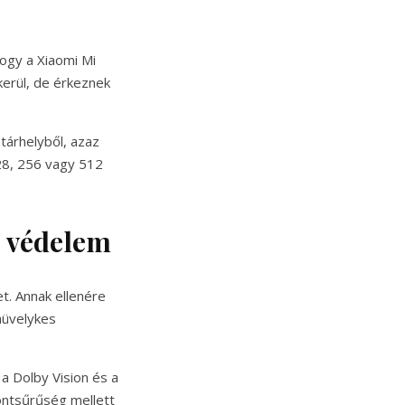
hogy a Xiaomi Mi
kerül, de érkeznek
tárhelyből, azaz
28, 256 vagy 512
us védelem
t. Annak ellenére
hüvelykes
a Dolby Vision és a
ontsűrűség mellett