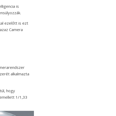
igencia is
ensúlyozzák.
 ezelőtt is ezt
, azaz Camera
kamerarendszer
szerét alkalmazta
túl, hogy
demellett 1/1,33