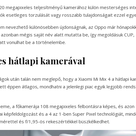
0 megapixeles teljesítményű kamerához külön mesterséges intell
otók esetleges torzulását vagy rosszabb tulajdonságait ezzel egy
nem nevezhető különösebben újdonságnak, az Oppo már hónapokkal
i azonban mégis saját név alatt mutatta be, így megoldásuk CUP
att vonulhat be a történelembe.
es hátlapi kamerával
ságok után talán nem meglepő, hogy a Xiaomi Mi Mix 4 a hátlapi 
ett éppen átlagos, mondhatni a jelenlegi piac egyik legjobb rend
leme, a főkamerája 108 megapixeles felbontásra képes, és azon 
ai képfeldolgozást és a 4 az 1-ben Super Pixel technológiát, min
érettel és f/1,95-ös rekeszértékkel büszkélkedhet.