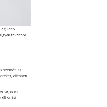
 legújabb
n ugyan továbbra
lók szemét, az
kereket, ellenben
ve teljesen
rült óriási