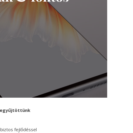
zegyűjtöttünk
biztos fejlődéssel