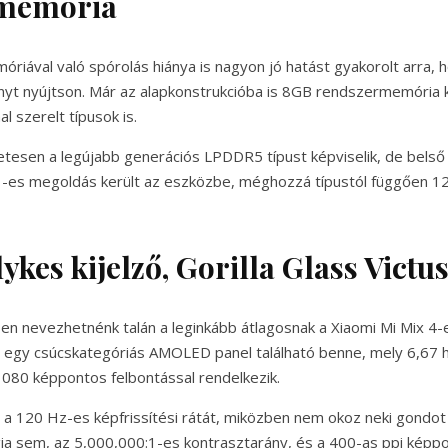
 memória
óriával való spórolás hiánya is nagyon jó hatást gyakorolt arra, 
ényt nyújtson. Már az alapkonstrukcióba is 8GB rendszermemória 
szerelt típusok is.
esen a legújabb generációs LPDDR5 típust képviselik, de belső 
1-es megoldás került az eszközbe, méghozzá típustól függően 1
lykes kijelző, Gorilla Glass Vict
ben nevezhetnénk talán a leginkább átlagosnak a Xiaomi Mi Mix 4-e
t egy csúcskategóriás AMOLED panel található benne, mely 6,67 
080 képpontos felbontással rendelkezik.
a a 120 Hz-es képfrissítési rátát, miközben nem okoz neki gondot 
a sem, az 5,000,000:1-es kontrasztarány, és a 400-as ppi képp