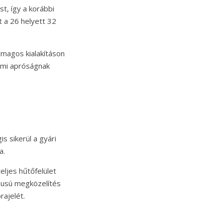
t, így a korábbi
 a 26 helyett 32
lcmagos kialakításon
 ami apróságnak
s sikerül a gyári
a.
eljes hűtőfelület
ípusú megközelítés
ajelét.