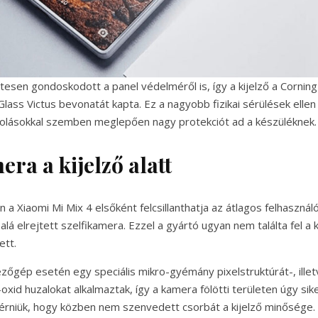
esen gondoskodott a panel védelméről is, így a kijelző a Corning
Glass Victus bevonatát kapta. Ez a nagyobb fizikai sérülések elle
colásokkal szemben meglepően nagy protekciót ad a készüléknek.
era a kijelző alatt
 a Xiaomi Mi Mix 4 elsőként felcsillanthatja az átlagos felhaszná
 alá elrejtett szelfikamera. Ezzel a gyártó ugyan nem találta fel a 
ett.
ezőgép esetén egy speciális mikro-gyémány pixelstruktúrát-, illet
oxid huzalokat alkalmaztak, így a kamera fölötti területen úgy sike
érniük, hogy közben nem szenvedett csorbát a kijelző minősége.