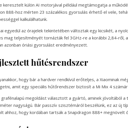
keresztelt külön AI motorjával például megtámogatja a működés
n 888-hoz mérten 23 százalékos gyorsulás érhető el vele, tehát
sséggel kalkulálhatunk.
ai egyedül az órajelek tekintetében változtak egy kicsikét, a nyo
es mag teljesítményét tornázták fel 3GHz-re a korábbi 2,84-ről,
ban azonban óriási gyorsulást eredményezett.
lesztett hűtésrendszer
anakkor, hogy bár a hardver rendkívül erőteljes, a Xiaominak mégi
getni, amit egy speciális hűtőrendszer biztosít a Mi Mix 4 számár
grafénalapú megoldást választott a gyártó, aminek jóvoltából a t
méter nagyságú. Bár passzív szisztémáról beszélünk, ez az új t
lt ahhoz, hogy kordában tartsák a Snapdragon 888+ megnövelt ór