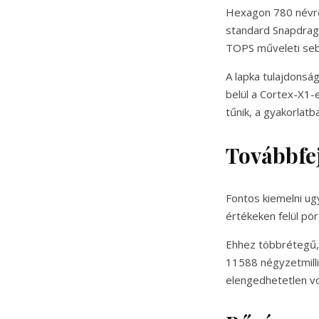
Hexagon 780 névre 
standard Snapdrago
TOPS műveleti sebe
A lapka tulajdonság
belül a Cortex-X1-
tűnik, a gyakorlat
Továbbfej
Fontos kiemelni ugy
értékeken felül pör
Ehhez többrétegű, 
11588 négyzetmilli
elengedhetetlen vo