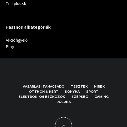
Testplus.sk
Hasznos alkategóriák
Akciófigyelő
Blog
VÁSÁRLÁSI TANÁCSADÓ
TESZTEK
HÍREK
OTTHON & KERT
KONYHA
SPORT
ELEKTRONIKAI ESZKÖZÖK
SZÉPSÉG
GAMING
RÓLUNK