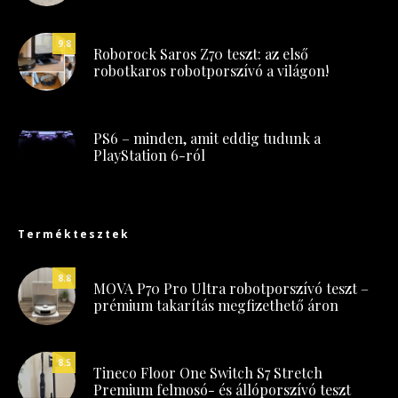
9.8
Roborock Saros Z70 teszt: az első
robotkaros robotporszívó a világon!
PS6 – minden, amit eddig tudunk a
PlayStation 6-ról
Terméktesztek
8.8
MOVA P70 Pro Ultra robotporszívó teszt –
prémium takarítás megfizethető áron
8.5
Tineco Floor One Switch S7 Stretch
Premium felmosó- és állóporszívó teszt