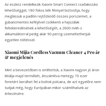
Az eszköz rendelkezik Xiaomi Smart Connect csatlakozási
lehetőséggel, 180 fokos kék fénnyel biztosítja, hogy
meglássuk a padlón rejtőzködő összes porszemet, a
gubancmentes keféjével csökkenti a hajszálak
feltekeredésének a lehetőségét, a 2600 mAh-s
akkumulátorral pedig akár 90 percig üzemeltethetjük
egyetlen töltéssel.
Xiaomi Mijia Cordless Vacuum Cleaner 4 Pro ár
& megjelenés
Mint a bevezetőben is említettük, a Xiaomi nagyon jó áron
kínálja majd termékét, átszámítva mintegy 70 ezer
forintért kerülhet fel a boltok polcaira, de azt egyelőre nem
tudjuk még, hogy Európában mikor számíthatunk az
érkezésére.