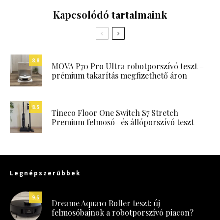
Kapcsolódó tartalmaink
8.8
MOVA P70 Pro Ultra robotporszívó teszt –
prémium takarítás megfizethető áron
8.5
Tineco Floor One Switch S7 Stretch
Premium felmosó- és állóporszívó teszt
Legnépszerűbbek
9.5
Dreame Aqua10 Roller teszt: új
felmosóbajnok a robotporszívó piacon?