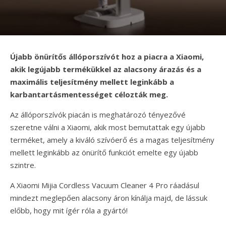
Újabb önürítős állóporszívót hoz a piacra a Xiaomi,
akik legújabb termékükkel az alacsony árazás és a
maximális teljesítmény mellett leginkább a
karbantartásmentességet célozták meg.
Az állóporszívók piacán is meghatározó tényezővé
szeretne válni a Xiaomi, akik most bemutattak egy újabb
terméket, amely a kiváló szívóerő és a magas teljesítmény
mellett leginkább az önürítő funkciót emelte egy újabb
szintre.
A Xiaomi Mijia Cordless Vacuum Cleaner 4 Pro ráadásul
mindezt meglepően alacsony áron kínálja majd, de lássuk
előbb, hogy mit ígér róla a gyártó!