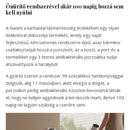
Önürítő rendszerével akár 100 napig hozzá sem
kell nyúlni
A Xiaomi a karbantartásmentesség érdekében egy olyan
dokkolóval dobozolja termékét, amely egy saját
fejlesztésű, kétcsatornás rendszerre épül, azaz bármikor
csatlakoztatjuk hozzá a porszívót, az a koszt, a port és a
törmeléket egy 3 literes antibakteriális porzsákba tudja
átszivattyúzni a tartályból.
A gyártó szerint a rendszer 99 százalékos hatékonysággal
dolgozik, alig 11 másodperc alatt elvégzi a dolgát, a
porzsákot pedig antibakteriális ezüstion bevonattal látták
el, hogy ne kelljen aggódnunk a kórokozók miatt, illetve 100
napig ne legyen szükség a cserére sem.