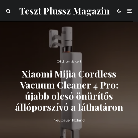
Teszt Plussz Magazin
Otthon & kert
Xiaomi Mijia Cordless
Vacuum Cleaner 4 Pro:
újabb olcsó önürítős
állóporszívó a láthatáron
Neubauer Roland