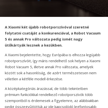
A Xiaomi két újabb robotporszívóval szeretné
folytatni csatáját a konkurenciával, a Robot Vacuum
5 és annak Pro változata pedig ismét nagy
ütőkártyák lesznek a kezükben.
A Xiaomi bejelentette, hogy Európába is elhozza legújabb
robotporszívóit, így máris rendelhető sok helyen a Xiaomi
Robot Vacuum 5, illetve annak Pro változata, amelyek
között sok a hasonlóság, de azért természetesen nem
véletlen a kétféle modell érkezése.
A középkategóriás árazással, de több tekintetben
prémium funkciókkal rendelkező robotporszívók több
szempontból is érdemesek a figyelemre, az alábbiakban
pedig összegyűjtöttük az ide kapcsolódó legfontosabb