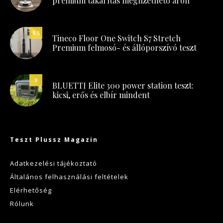
prémium takarítás megfizethető áron
8.5
Tineco Floor One Switch S7 Stretch
Premium felmosó- és állóporszívó teszt
9
BLUETTI Elite 300 power station teszt:
kicsi, erős és elbír mindent
Teszt Plussz Magazin
Adatkezelési tájékoztató
Általános felhasználási feltételek
Elérhetőség
Rólunk