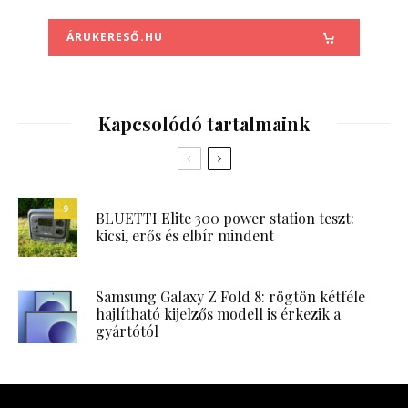
ÁRUKERESŐ.HU
Kapcsolódó tartalmaink
9
BLUETTI Elite 300 power station teszt:
kicsi, erős és elbír mindent
Samsung Galaxy Z Fold 8: rögtön kétféle
hajlítható kijelzős modell is érkezik a
gyártótól