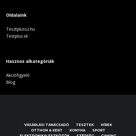
Oldalaink
Tesztplussz.hu
Testplus.sk
Hasznos alkategóriák
Akciófigyelő
Blog
VÁSÁRLÁSI TANÁCSADÓ
TESZTEK
HÍREK
OTTHON & KERT
KONYHA
SPORT
ELEKTRONIKAI ESZKÖZÖK
SZÉPSÉG
GAMING