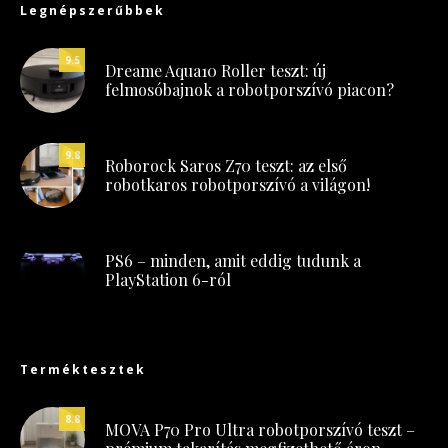
Legnépszerűbbek
9.5
Dreame Aqua10 Roller teszt: új
felmosóbajnok a robotporszívó piacon?
9.8
Roborock Saros Z70 teszt: az első
robotkaros robotporszívó a világon!
PS6 – minden, amit eddig tudunk a
PlayStation 6-ról
Terméktesztek
8.8
MOVA P70 Pro Ultra robotporszívó teszt –