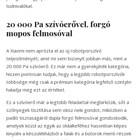
tudnivalókat.
20 000 Pa szívóerővel, forgó
mopos felmosóval
A Xiaomi nem aprózta el az új robotporszívó
teljesítményét, amit mi sem bizonyít jobban más, mint a
20 000 Pa szívóerő. Ez már nem a gyerekjáték kategória,
hiszen pontosan tudjuk, hogy a legjobb robotporszívók
többsége még csak a prémium kategória legfelső szintjén
haladja meg ezt az értéket.
Ez a szívóerő már a legtöbb feladattal megbirkózik, sőt a
szőnyegek tisztítása sem okoz neki gondot, miközben a
padló tisztaságáról dupla forgó felmosóval gondoskodik,
amelyek közül az egyik az oldalkeféhez hasonlóan képes
kinyúlni a készülékházból a falak és a bútorok menti részek