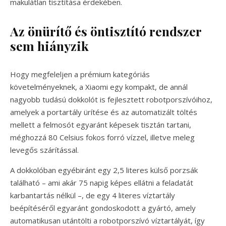
makulátlan tisztítása érdekében.
Az önürítő és öntisztító rendszer
sem hiányzik
Hogy megfeleljen a prémium kategóriás
követelményeknek, a Xiaomi egy kompakt, de annál
nagyobb tudású dokkolót is fejlesztett robotporszívóihoz,
amelyek a portartály ürítése és az automatizált töltés
mellett a felmosót egyaránt képesek tisztán tartani,
méghozzá 80 Celsius fokos forró vízzel, illetve meleg
levegős szárítással.
A dokkolóban egyébiránt egy 2,5 literes külső porzsák
található – ami akár 75 napig képes ellátni a feladatát
karbantartás nélkül –, de egy 4 literes víztartály
beépítéséről egyaránt gondoskodott a gyártó, amely
automatikusan utántölti a robotporszívó víztartályát, így