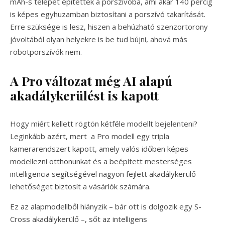
mAh-s telepet építettek a porszívóba, ami akár 140 percig
is képes egyhuzamban biztosítani a porszívó takarítását.
Erre szüksége is lesz, hiszen a behúzható szenzortorony
jóvoltából olyan helyekre is be tud bújni, ahová más
robotporszívók nem.
A Pro változat még AI alapú
akadálykerülést is kapott
Hogy miért kellett rögtön kétféle modellt bejelenteni?
Leginkább azért, mert a Pro modell egy tripla
kamerarendszert kapott, amely valós időben képes
modellezni otthonunkat és a beépített mesterséges
intelligencia segítségével nagyon fejlett akadálykerülő
lehetőséget biztosít a vásárlók számára.
Ez az alapmodellből hiányzik – bár ott is dolgozik egy S-
Cross akadálykerülő –, sőt az intelligens