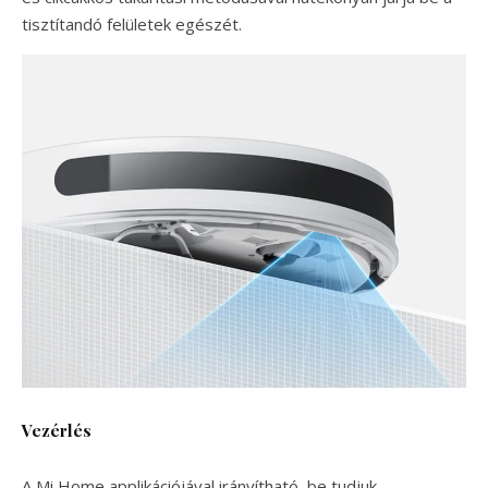
tisztítandó felületek egészét.
Vezérlés
A Mi Home applikációjával irányítható, be tudjuk