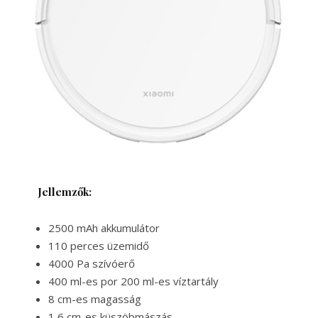
Jellemzők:
2500 mAh akkumulátor
110 perces üzemidő
4000 Pa szívóerő
400 ml-es por 200 ml-es víztartály
8 cm-es magasság
1,6 cm-es küszöbmászás