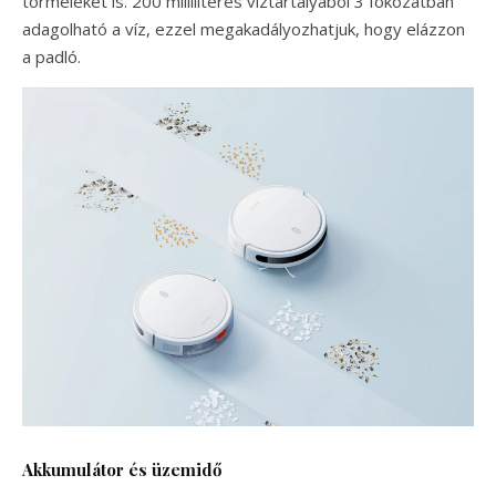
törmeléket is. 200 milliliteres víztartályából 3 fokozatban
adagolható a víz, ezzel megakadályozhatjuk, hogy elázzon
a padló.
Akkumulátor és üzemidő