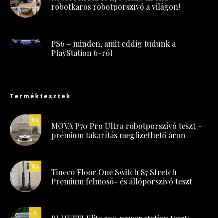
robotkaros robotporszívó a világon!
PS6 – minden, amit eddig tudunk a
PlayStation 6-ról
Terméktesztek
8.8
MOVA P70 Pro Ultra robotporszívó teszt –
prémium takarítás megfizethető áron
8.5
Tineco Floor One Switch S7 Stretch
Premium felmosó- és állóporszívó teszt
9