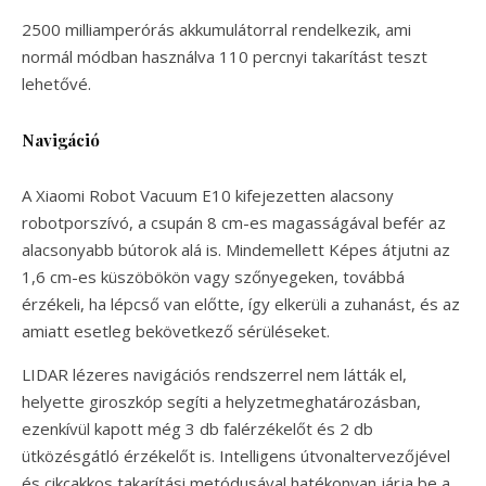
2500 milliamperórás akkumulátorral rendelkezik, ami
normál módban használva 110 percnyi takarítást teszt
lehetővé.
Navigáció
A Xiaomi Robot Vacuum E10 kifejezetten alacsony
robotporszívó, a csupán 8 cm-es magasságával befér az
alacsonyabb bútorok alá is. Mindemellett Képes átjutni az
1,6 cm-es küszöbökön vagy szőnyegeken, továbbá
érzékeli, ha lépcső van előtte, így elkerüli a zuhanást, és az
amiatt esetleg bekövetkező sérüléseket.
LIDAR lézeres navigációs rendszerrel nem látták el,
helyette giroszkóp segíti a helyzetmeghatározásban,
ezenkívül kapott még 3 db falérzékelőt és 2 db
ütközésgátló érzékelőt is. Intelligens útvonaltervezőjével
és cikcakkos takarítási metódusával hatékonyan járja be a