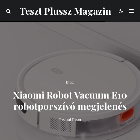
Teszt Plussz Magazin
Blog
Xiaomi Robot Vacuum E10
robotporszívó megjelenés
Pechál Péter