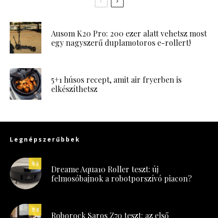
Ausom K20 Pro: 200 ezer alatt vehetsz most
egy nagyszerű duplamotoros e-rollert!
5+1 húsos recept, amit air fryerben is
elkészíthetsz
Legnépszerűbbek
9.5
Dreame Aqua10 Roller teszt: új
felmosóbajnok a robotporszívó piacon?
9.8
Roborock Saros Z70 teszt: az első