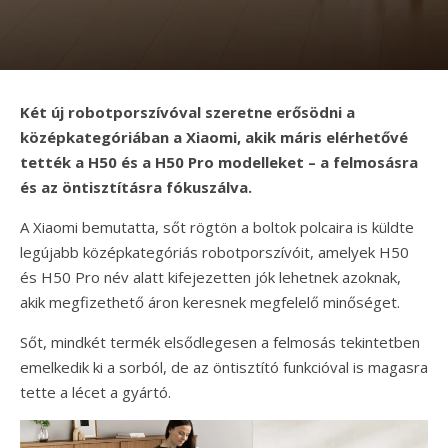
Két új robotporszívóval szeretne erősödni a
középkategóriában a Xiaomi, akik máris elérhetővé
tették a H50 és a H50 Pro modelleket – a felmosásra
és az öntisztításra fókuszálva.
A Xiaomi bemutatta, sőt rögtön a boltok polcaira is küldte
legújabb középkategóriás robotporszívóit, amelyek H50
és H50 Pro név alatt kifejezetten jók lehetnek azoknak,
akik megfizethető áron keresnek megfelelő minőséget.
Sőt, mindkét termék elsődlegesen a felmosás tekintetben
emelkedik ki a sorból, de az öntisztító funkcióval is magasra
tette a lécet a gyártó.