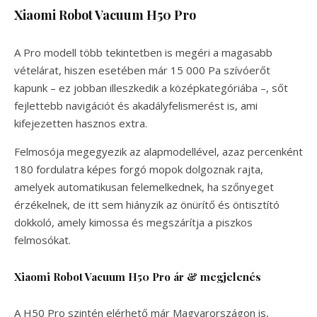
Xiaomi Robot Vacuum H50 Pro
A Pro modell több tekintetben is megéri a magasabb
vételárat, hiszen esetében már 15 000 Pa szívóerőt
kapunk – ez jobban illeszkedik a középkategóriába –, sőt
fejlettebb navigációt és akadályfelismerést is, ami
kifejezetten hasznos extra.
Felmosója megegyezik az alapmodellével, azaz percenként
180 fordulatra képes forgó mopok dolgoznak rajta,
amelyek automatikusan felemelkednek, ha szőnyeget
érzékelnek, de itt sem hiányzik az önürítő és öntisztító
dokkoló, amely kimossa és megszárítja a piszkos
felmosókat.
Xiaomi Robot Vacuum H50 Pro ár & megjelenés
A H50 Pro szintén elérhető már Magyarországon is,