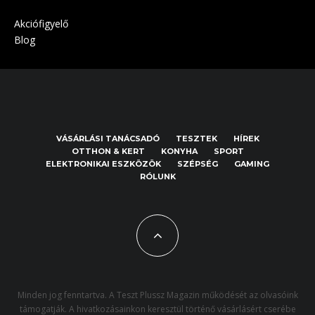
Akciófigyelő
Blog
VÁSÁRLÁSI TANÁCSADÓ
TESZTEK
HÍREK
OTTHON & KERT
KONYHA
SPORT
ELEKTRONIKAI ESZKÖZÖK
SZÉPSÉG
GAMING
RÓLUNK
Minden jog fenntartva. A Teszt Plussz Magazin működését az olvasóink
támogatják. A hivatkozásainkon keresztül történő vásárlásért cserébe