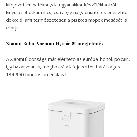
kifejezetten hatékonyak, ugyanakkor készülékházból
kinyúló robotkar nincs, csak egy nagy önürítő és öntisztító
dokkoló, ami természetesen a piszkos mopok mosását is
ellátja.
Xiaomi Robot Vacuum H50 ár & megjelenés
A Xiaomi újdonsága már elérhető az európai boltok polcain,
így hazánkban is, méghozzá a kifejezetten barátságos
134 990 forintos árcédulával.