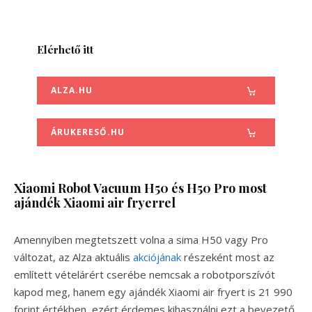
Elérhető itt
ALZA.HU
ÁRUKERESŐ.HU
Xiaomi Robot Vacuum H50 és H50 Pro most
ajándék Xiaomi air fryerrel
Amennyiben megtetszett volna a sima H50 vagy Pro
változat, az Alza aktuális
akciójának
részeként most az
említett vételárért cserébe nemcsak a robotporszívót
kapod meg, hanem egy ajándék Xiaomi air fryert is 21 990
forint értékben, ezért érdemes kihasználni ezt a bevezető