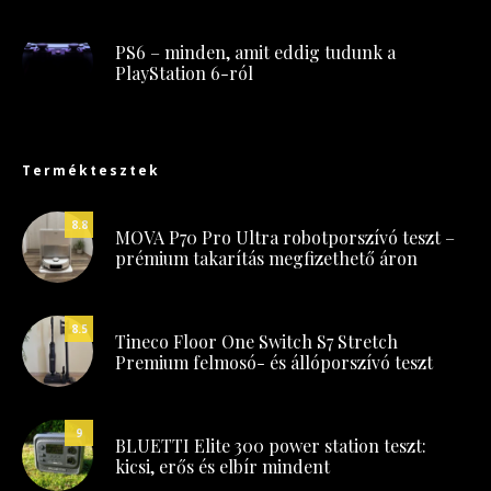
PS6 – minden, amit eddig tudunk a
PlayStation 6-ról
Terméktesztek
8.8
MOVA P70 Pro Ultra robotporszívó teszt –
prémium takarítás megfizethető áron
8.5
Tineco Floor One Switch S7 Stretch
Premium felmosó- és állóporszívó teszt
9
BLUETTI Elite 300 power station teszt:
kicsi, erős és elbír mindent