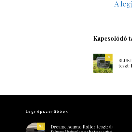
A leg
Kapcsolódó t
9
BLUETT
teszt: 
Legnépszerűbbek
Dreame Aqua10 Roller teszt: új
9.5