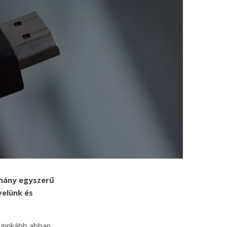
éhány egyszerű
velünk és
eginkább abban