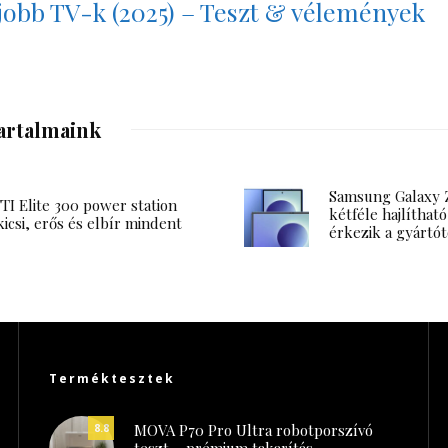
jobb TV-k (2025) – Teszt & vélemények
artalmaink
Samsung Galaxy Z
I Elite 300 power station
kétféle hajlítható
kicsi, erős és elbír mindent
érkezik a gyártót
Terméktesztek
MOVA P70 Pro Ultra robotporszívó
8.8