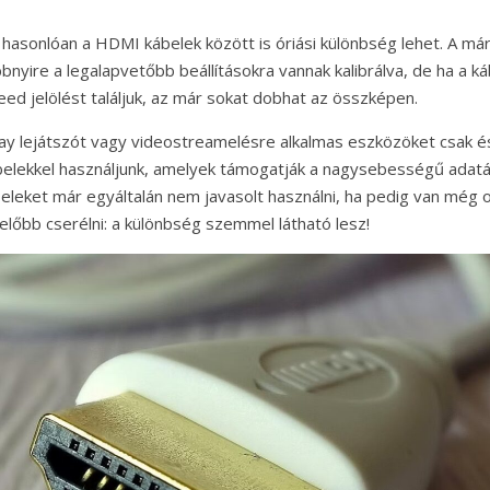
asonlóan a HDMI kábelek között is óriási különbség lehet. A márka
bbnyire a legalapvetőbb beállításokra vannak kalibrálva, de ha a 
eed jelölést találjuk, az már sokat dobhat az összképen.
Ray lejátszót vagy videostreamelésre alkalmas eszközöket csak és
lekkel használjunk, amelyek támogatják a nagysebességű adatát
beleket már egyáltalán nem javasolt használni, ha pedig van még
lőbb cserélni: a különbség szemmel látható lesz!