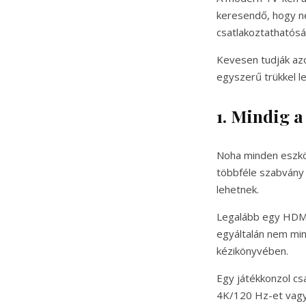
keresendő, hogy ne
csatlakoztathatós
Kevesen tudják az
egyszerű trükkel l
1. Mindig 
Noha minden eszkö
többféle szabvány 
lehetnek.
Legalább egy HDMI
egyáltalán nem min
kézikönyvében.
Egy játékkonzol cs
4K/120 Hz-et vagy 