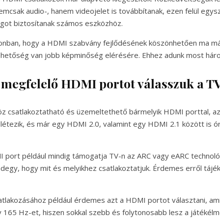
mcsak audio-, hanem videojelet is továbbítanak, ezen felül egys
ágot biztosítanak számos eszközhöz.
onban, hogy a HDMI szabvány fejlődésének köszönhetően ma m
ehetőség van jobb képminőség elérésére. Ehhez adunk most három
a megfelelő HDMI portot válasszuk a T
z csatlakoztatható és üzemeltethető bármelyik HDMI porttal, 
létezik, és már egy HDMI 2.0, valamint egy HDMI 2.1 között is ó
 port például mindig támogatja TV-n az ARC vagy eARC technológ
degy, hogy mit és melyikhez csatlakoztatjuk. Érdemes erről tájé
atlakozásához például érdemes azt a HDMI portot választani, am
165 Hz-et, hiszen sokkal szebb és folytonosabb lesz a játékélm