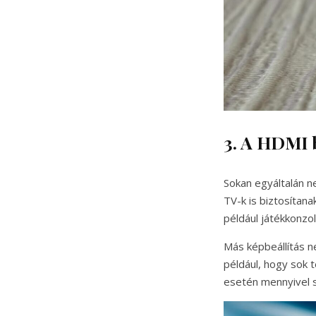
3. A HDMI 
Sokan egyáltalán n
TV-k is biztosítan
például játékkonzo
Más képbeállítás n
például, hogy sok 
esetén mennyivel s