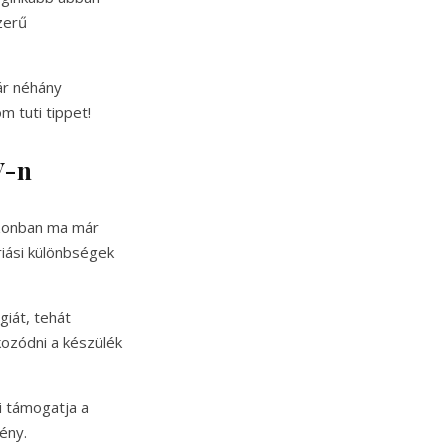
zerű
ár néhány
 tuti tippet!
V-n
azonban ma már
riási különbségek
iát, tehát
kozódni a készülék
i támogatja a
ény.