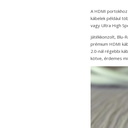
A HDMI portokhoz h
kábelek például tö
vagy Ultra High Sp
Játékkonzolt, Blu-
prémium HDMI kábe
2.0-nál régebbi ká
kötve, érdemes mie