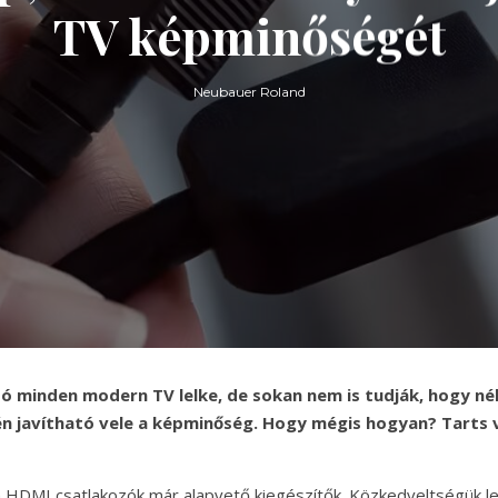
TV képminőségét
Neubauer Roland
ó minden modern TV lelke, de sokan nem is tudják, hogy n
n javítható vele a képminőség. Hogy mégis hogyan? Tarts 
 HDMI csatlakozók már alapvető kiegészítők. Közkedveltségük l