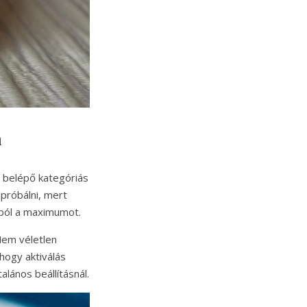
a
a belépő kategóriás
ipróbálni, mert
tból a maximumot.
Nem véletlen
hogy aktiválás
lános beállításnál.