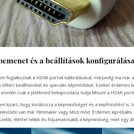
bemenet és a beállítások konfigurálás
em foglalkoznak a HDMI portok kalibrálásával, márpedig ma már 
ak ehhez beállításokat és speciális képmódokat. Ezeket érdemes k
l esetén csak a játékmód bekapcsolása tudja kihozni a HDMI por
em kizárt, hogy korlátozza a képminőséget és a képfrissítést is. 
televízión van már Filmmaker vagy Mozi mód. Érdemes kipróbálni, 
zebb, élettel telibb és folyamatosabb a képminőség, mint egy álta