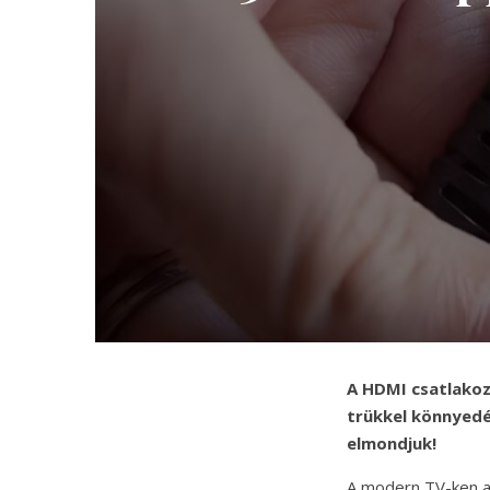
A HDMI csatlakoz
trükkel könnyedé
elmondjuk!
A modern TV-ken a