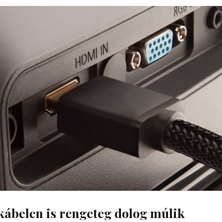
kábelen is rengeteg dolog múlik