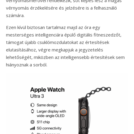
vérnyomásmérővel rendelkezik, sőt képes lesz a magas
vérnyomás érzékelésére és jelzésére is a felhasználó
számára.
Ezen kívül biztosan tartalmaz majd az óra egy
mesterséges intelligenciára épülő digitális fitneszedzőt,
támogat újabb csuklómozdulatokat az értesítések
elutasításához, végre megkapjuk a jegyzetelés
lehetőségét, miközben az intelligensebb értesítések sem
hiányoznak a sorból.