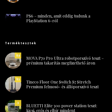
PS6 – minden, amit eddig tudunk a
PlayStation 6-ról
Terméktesztek
8.8
MOVA P70 Pro Ultra robotporszívó teszt –
prémium takarítás megfizethető áron
8.5
Tineco Floor One Switch S7 Stretch
Premium felmosó- és állóporszívó teszt
9
BLUETTI Elite 300 power station teszt:
kicsi, erős és elbír mindent