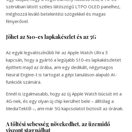
szériában látott széles látószögű LTPO OLED panelhez,
méghozzá kiváló betekintési szögekkel és magas
fényerővel.
Jöhet az S10-es lapkakészlet és az 5G
Az egyik legvalószínűbb hír az Apple Watch Ultra 3
kapcsán, hogy a gyártó a legújabb S10-es lapkakészletet
építheti majd az órába, ami egy dedikált, négymagos
Neural Engine-t is tartogat a gépi tanuláson alapuló AI-
funkciók számára.
Ennél is izgalmasabb, hogy az új Apple Watch búcsút int a
4G-nek, és egy olyan új chip kerülhet bele – állítólag a
MediaTektől –, ami már 5G kapcsolatot biztosít az órának.
A töltési sebesség növekedhet, az üzemidő
viszont stagnálhat