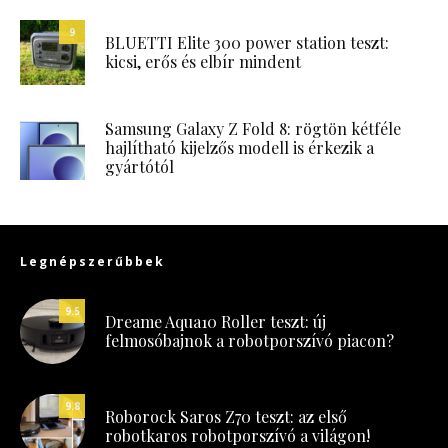
9
BLUETTI Elite 300 power station teszt:
kicsi, erős és elbír mindent
Samsung Galaxy Z Fold 8: rögtön kétféle
hajlítható kijelzős modell is érkezik a
gyártótól
Legnépszerűbbek
9.5
Dreame Aqua10 Roller teszt: új
felmosóbajnok a robotporszívó piacon?
9.8
Roborock Saros Z70 teszt: az első
robotkaros robotporszívó a világon!