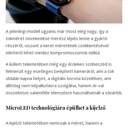
A jelenlegi modell ugyanis már most elég nagy, így a
tokméret növekedése merész lépés lenne a gyártó
részéről, viszont a keret méretének csökkentésével
elérhető lehet mindez kompromisszumok nélkül.
A küllem tekintetében még egy érdekes szóbeszéd is
felmerült egy esetleges beépített kameráról, ami a tok
oldalán kapna helyet, a digitális korona közelében, ami
állítólag nem képalkotásra szolgálna, hanem AI-val
összekötve valamiféle elemzésre használhatnák a vásárlók.
MicroLED technológiára épülhet a kijelző
A kijelző tekintetében nemcsak a méret, hanem a