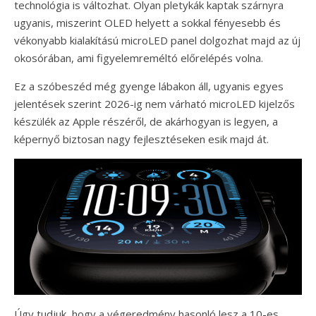
technológia is változhat. Olyan pletykák kaptak szárnyra
ugyanis, miszerint OLED helyett a sokkal fényesebb és
vékonyabb kialakítású microLED panel dolgozhat majd az új
okosórában, ami figyelemreméltó előrelépés volna.
Ez a szóbeszéd még gyenge lábakon áll, ugyanis egyes
jelentések szerint 2026-ig nem várható microLED kijelzős
készülék az Apple részéről, de akárhogyan is legyen, a
képernyő biztosan nagy fejlesztéseken esik majd át.
Úgy tudjuk, hogy a végeredmény hasonló lesz a 10-es