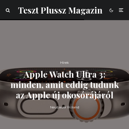
Teszt Plussz Magazin
Hírek
Apple Watch Ultra 3:
minden, amit eddig tudunk
az Apple új okosórájáról
Neubauer Roland