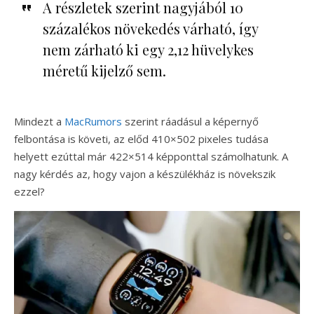
A részletek szerint nagyjából 10
százalékos növekedés várható, így
nem zárható ki egy 2,12 hüvelykes
méretű kijelző sem.
Mindezt a
MacRumors
szerint ráadásul a képernyő
felbontása is követi, az előd 410×502 pixeles tudása
helyett ezúttal már 422×514 képponttal számolhatunk. A
nagy kérdés az, hogy vajon a készülékház is növekszik
ezzel?