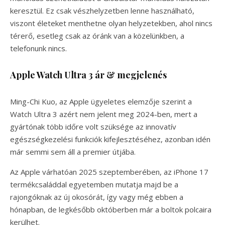
keresztül. Ez csak vészhelyzetben lenne használható,
viszont életeket menthetne olyan helyzetekben, ahol nincs
térerő, esetleg csak az óránk van a közelünkben, a
telefonunk nincs.
Apple Watch Ultra 3 ár & megjelenés
Ming-Chi Kuo, az Apple ügyeletes elemzője szerint a
Watch Ultra 3 azért nem jelent meg 2024-ben, mert a
gyártónak több időre volt szüksége az innovatív
egészségkezelési funkciók kifejlesztéséhez, azonban idén
már semmi sem áll a premier útjába.
Az Apple várhatóan 2025 szeptemberében, az iPhone 17
termékcsaláddal egyetemben mutatja majd be a
rajongóknak az új okosórát, így vagy még ebben a
hónapban, de legkésőbb októberben már a boltok polcaira
kerülhet.