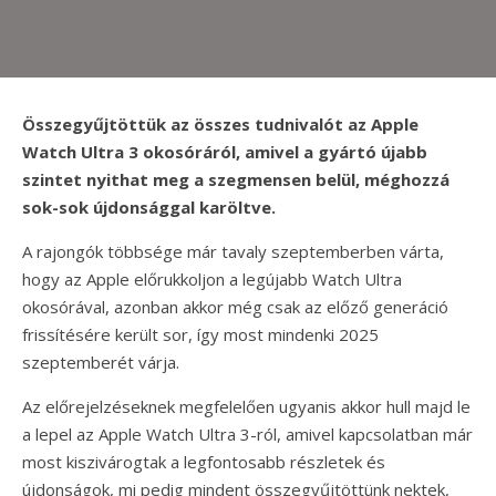
Összegyűjtöttük az összes tudnivalót az Apple
Watch Ultra 3 okosóráról, amivel a gyártó újabb
szintet nyithat meg a szegmensen belül, méghozzá
sok-sok újdonsággal karöltve.
A rajongók többsége már tavaly szeptemberben várta,
hogy az Apple előrukkoljon a legújabb Watch Ultra
okosórával, azonban akkor még csak az előző generáció
frissítésére került sor, így most mindenki 2025
szeptemberét várja.
Az előrejelzéseknek megfelelően ugyanis akkor hull majd le
a lepel az Apple Watch Ultra 3-ról, amivel kapcsolatban már
most kiszivárogtak a legfontosabb részletek és
újdonságok, mi pedig mindent összegyűjtöttünk nektek,