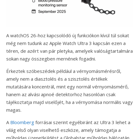
A watchOS 26-hoz kapcsolódó új funkciókon kívül túl sokat
még nem tudunk az Apple Watch Ultra 3 kapcsán ezen a
téren, de azért van pár pletyka, amelyek valóságtartalmára
sokan nagy összegben mernének fogadni.
Érkeztek szóbeszédek például a vérnyomásmérésről,
amely nem a diasztolés és a szisztolés értékek
mutatására koncentrál, mint egy normál vérnyomásmérő,
hanem az alvási apnoé detektorhoz hasonlóan csak
tájékoztatja majd viselőjét, ha a vérnyomása normális vagy
magas.
A
Bloomberg
forrásai szerint egyébiránt az Ultra 3 lehet a
világ első olyan viselhető eszköze, amely támogatja a
műholdas üzenetküldést a Globalstar műholdas hálózatán