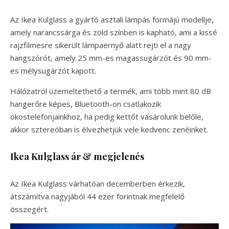
Az Ikea Kulglass a gyártó asztali lámpás formájú modellje,
amely narancssárga és zöld színben is kapható, ami a kissé
rajzfilmesre sikerült lámpaernyő alatt rejti el a nagy
hangszórót, amely 25 mm-es magassugárzót és 90 mm-
es mélysugárzót kapott.
Hálózatról üzemeltethető a termék, ami több mint 80 dB
hangerőre képes, Bluetooth-on csatlakozik
okostelefonjainkhoz, ha pedig kettőt vásárolunk belőle,
akkor sztereóban is élvezhetjük vele kedvenc zenéinket.
Ikea Kulglass ár & megjelenés
Az Ikea Kulglass várhatóan decemberben érkezik,
átszámítva nagyjából 44 ezer forintnak megfelelő
összegért.