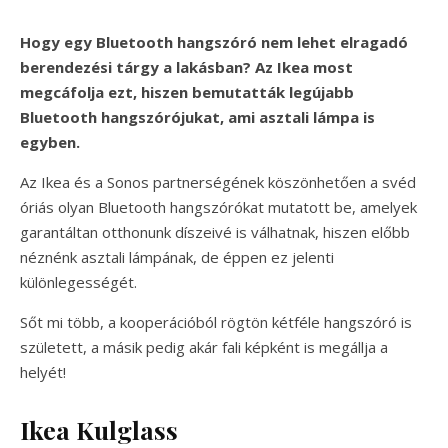
Hogy egy Bluetooth hangszóró nem lehet elragadó
berendezési tárgy a lakásban? Az Ikea most
megcáfolja ezt, hiszen bemutatták legújabb
Bluetooth hangszórójukat, ami asztali lámpa is
egyben.
Az Ikea és a Sonos partnerségének köszönhetően a svéd
óriás olyan Bluetooth hangszórókat mutatott be, amelyek
garantáltan otthonunk díszeivé is válhatnak, hiszen előbb
néznénk asztali lámpának, de éppen ez jelenti
különlegességét.
Sőt mi több, a kooperációból rögtön kétféle hangszóró is
született, a másik pedig akár fali képként is megállja a
helyét!
Ikea Kulglass