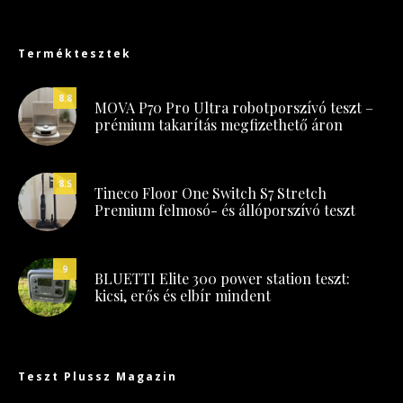
Terméktesztek
8.8
MOVA P70 Pro Ultra robotporszívó teszt –
prémium takarítás megfizethető áron
8.5
Tineco Floor One Switch S7 Stretch
Premium felmosó- és állóporszívó teszt
9
BLUETTI Elite 300 power station teszt:
kicsi, erős és elbír mindent
Teszt Plussz Magazin