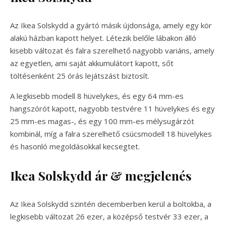
Az Ikea Solskydd a gyártó másik újdonsága, amely egy kör
alakú házban kapott helyet. Létezik belőle lábakon álló
kisebb változat és falra szerelhető nagyobb variáns, amely
az egyetlen, ami saját akkumulátort kapott, sőt
töltésenként 25 órás lejátszást biztosít.
A legkisebb modell 8 hüvelykes, és egy 64 mm-es
hangszórót kapott, nagyobb testvére 11 hüvelykes és egy
25 mm-es magas-, és egy 100 mm-es mélysugárzót
kombinál, míg a falra szerelhető csúcsmodell 18 hüvelykes
és hasonló megoldásokkal kecsegtet.
Ikea Solskydd ár & megjelenés
Az Ikea Solskydd szintén decemberben kerül a boltokba, a
legkisebb változat 26 ezer, a középső testvér 33 ezer, a