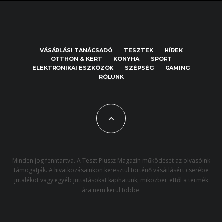
VÁSÁRLÁSI TANÁCSADÓ
TESZTEK
HÍREK
OTTHON & KERT
KONYHA
SPORT
ELEKTRONIKAI ESZKÖZÖK
SZÉPSÉG
GAMING
RÓLUNK
Minden jog fenntartva. A Teszt Plussz Magazin működését az olvasóink
támogatják. A hivatkozásainkon keresztül történő vásárlásért cserébe
jutalékot vagy egyéb juttatásokat kaphatunk, miközben ettől a termék
ára nem kerül többe.