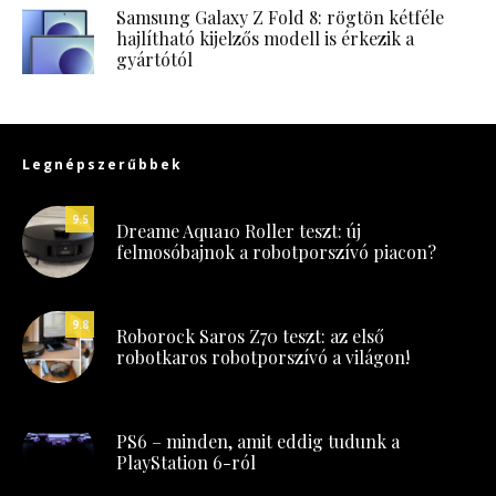
Samsung Galaxy Z Fold 8: rögtön kétféle
hajlítható kijelzős modell is érkezik a
gyártótól
Legnépszerűbbek
9.5
Dreame Aqua10 Roller teszt: új
felmosóbajnok a robotporszívó piacon?
9.8
Roborock Saros Z70 teszt: az első
robotkaros robotporszívó a világon!
PS6 – minden, amit eddig tudunk a
PlayStation 6-ról