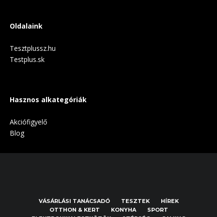
Oldalaink
Tesztplussz.hu
Testplus.sk
Hasznos alkategóriák
Akciófigyelő
Blog
VÁSÁRLÁSI TANÁCSADÓ
TESZTEK
HÍREK
OTTHON & KERT
KONYHA
SPORT