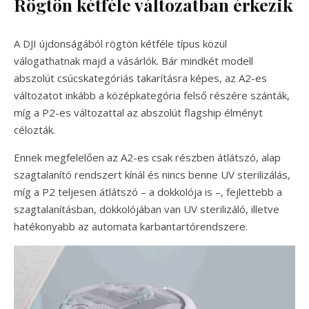
Rögtön kétféle változatban érkezik
A DJI újdonságából rögtön kétféle típus közül
válogathatnak majd a vásárlók. Bár mindkét modell
abszolút csúcskategóriás takarításra képes, az A2-es
változatot inkább a középkategória felső részére szánták,
míg a P2-es változattal az abszolút flagship élményt
célozták.
Ennek megfelelően az A2-es csak részben átlátszó, alap
szagtalanító rendszert kínál és nincs benne UV sterilizálás,
míg a P2 teljesen átlátszó – a dokkolója is –, fejlettebb a
szagtalanításban, dokkolójában van UV sterilizáló, illetve
hatékonyabb az automata karbantartórendszere.