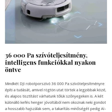
36 000 Pa szívóteljesítmény,
intelligens funkciókkal nyakon
öntve
Mindkét DJI robotporszívó 36 000 Pa szívóteljesítményre
építi a tudását, amivel rögtön utat törtek a legjobbak közé,
és alapos tisztítást várhatunk tőlük szőnyegeken is. A két
különálló kefés henger jóvoltából nem okoznak neki gondot
a hosszabb hajszálak sem, a takarítás minőségét pedig AI-