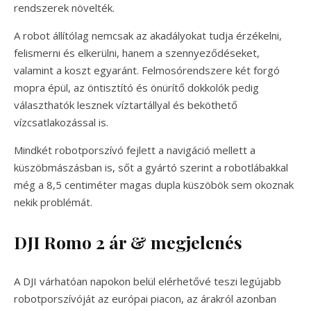
rendszerek növelték.
A robot állítólag nemcsak az akadályokat tudja érzékelni,
felismerni és elkerülni, hanem a szennyeződéseket,
valamint a koszt egyaránt. Felmosórendszere két forgó
mopra épül, az öntisztító és önürítő dokkolók pedig
választhatók lesznek víztartállyal és beköthető
vízcsatlakozással is.
Mindkét robotporszívó fejlett a navigáció mellett a
küszöbmászásban is, sőt a gyártó szerint a robotlábakkal
még a 8,5 centiméter magas dupla küszöbök sem okoznak
nekik problémát.
DJI Romo 2 ár & megjelenés
A DJI várhatóan napokon belül elérhetővé teszi legújabb
robotporszívóját az európai piacon, az árakról azonban