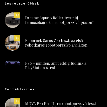
Legnépszerűbbek
9.5
Dreame Aqua10 Roller teszt: új
felmosóbajnok a robotporszívó piacon?
9.8
Roborock Saros Z70 teszt: az első
robotkaros robotporszívó a világon!
PS6 – minden, amit eddig tudunk a
PlayStation 6-ról
Terméktesztek
8.8
MOVA P70 Pro Ultra robotporszívó teszt –