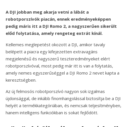
A DJI jobban meg akarja vetni a lábát a
robotporszívók piacán, ennek eredményeképpen
pedig máris itt a DJI Romo 2, a nagyszerűen sikerült
előd folytatása, amely rengeteg extrát kínál.
Kellemes meglepetést okozott a DJI, amikor tavaly
belépett a piacra egy kifejezetten extravagáns
megjelenésű és nagyszerű teszteredményeket elért
robotporszívóval, most pedig már itt is van a folytatás,
amely nemes egyszerűséggel a DJI Romo 2 nevet kapta a
keresztségben.
Az új felmosós robotporszívó nagyon sok izgalmas
újdonsággal, de inkább finomhangolással biztosítja be a DJI
helyét a termékkategóriában, és nemcsak teljesítményben,
hanem intelligens funkciókban is sokat fejlődött.