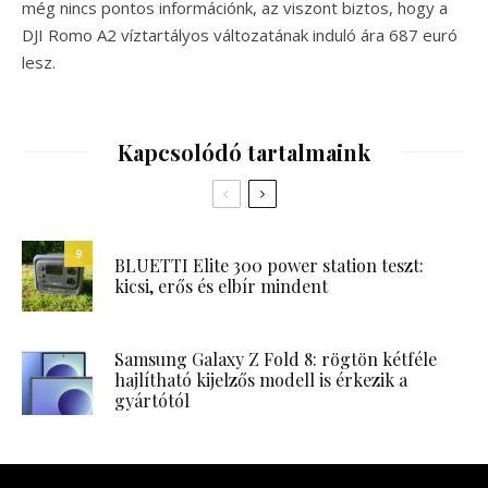
még nincs pontos információnk, az viszont biztos, hogy a
DJI Romo A2 víztartályos változatának induló ára 687 euró
lesz.
Kapcsolódó tartalmaink
9
BLUETTI Elite 300 power station teszt:
kicsi, erős és elbír mindent
Samsung Galaxy Z Fold 8: rögtön kétféle
hajlítható kijelzős modell is érkezik a
gyártótól