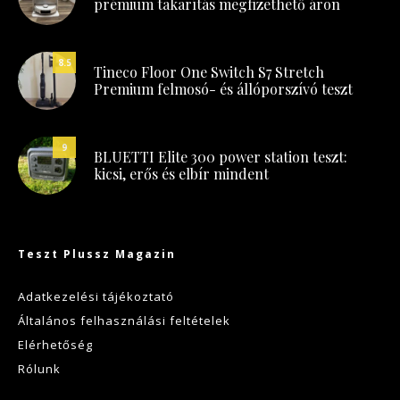
prémium takarítás megfizethető áron
8.5
Tineco Floor One Switch S7 Stretch
Premium felmosó- és állóporszívó teszt
9
BLUETTI Elite 300 power station teszt:
kicsi, erős és elbír mindent
Teszt Plussz Magazin
Adatkezelési tájékoztató
Általános felhasználási feltételek
Elérhetőség
Rólunk