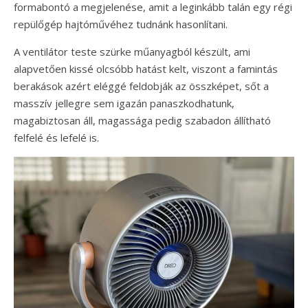
formabontó a megjelenése, amit a leginkább talán egy régi
repülőgép hajtóművéhez tudnánk hasonlítani.
A ventilátor teste szürke műanyagból készült, ami
alapvetően kissé olcsóbb hatást kelt, viszont a famintás
berakások azért eléggé feldobják az összképet, sőt a
masszív jellegre sem igazán panaszkodhatunk,
magabiztosan áll, magassága pedig szabadon állítható
felfelé és lefelé is.