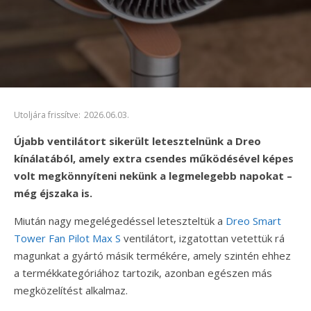
Utoljára frissítve:
2026.06.03.
Újabb ventilátort sikerült letesztelnünk a Dreo
kínálatából, amely extra csendes működésével képes
volt megkönnyíteni nekünk a legmelegebb napokat –
még éjszaka is.
Miután nagy megelégedéssel leteszteltük a
Dreo Smart
Tower Fan Pilot Max S
ventilátort, izgatottan vetettük rá
magunkat a gyártó másik termékére, amely szintén ehhez
a termékkategóriához tartozik, azonban egészen más
megközelítést alkalmaz.