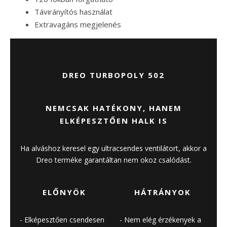
Távirányítós használat
Extravagáns megjelenés
DREO TURBOPOLY 502
NEMCSAK HATÉKONY, HANEM
ELKÉPESZTŐEN HALK IS
Ha alváshoz keresel egy ultracsendes ventilátort, akkor a
Dreo terméke garantáltan nem okoz csalódást.
ELŐNYÖK
HÁTRÁNYOK
Elképesztően csendesen
Nem elég érzékenyek a