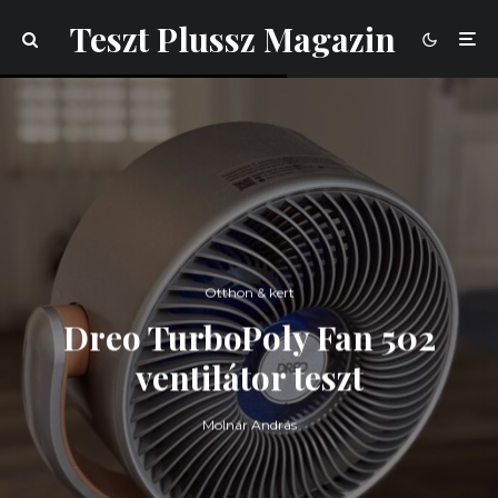
Teszt Plussz Magazin
Otthon & kert
Dreo TurboPoly Fan 502
ventilátor teszt
Molnár András