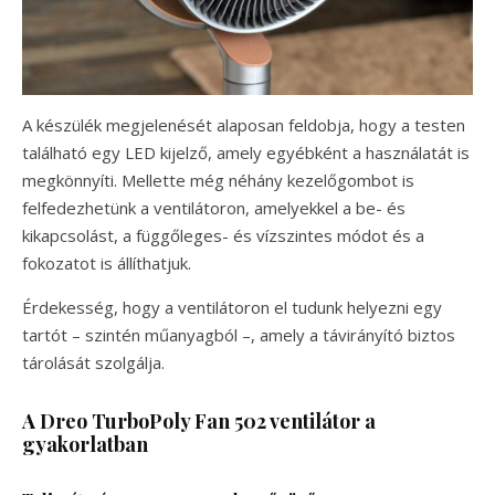
A készülék megjelenését alaposan feldobja, hogy a testen
található egy LED kijelző, amely egyébként a használatát is
megkönnyíti. Mellette még néhány kezelőgombot is
felfedezhetünk a ventilátoron, amelyekkel a be- és
kikapcsolást, a függőleges- és vízszintes módot és a
fokozatot is állíthatjuk.
Érdekesség, hogy a ventilátoron el tudunk helyezni egy
tartót – szintén műanyagból –, amely a távirányító biztos
tárolását szolgálja.
A Dreo TurboPoly Fan 502 ventilátor a
gyakorlatban