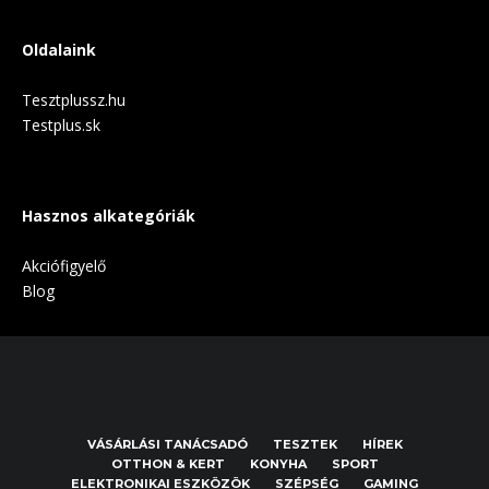
Oldalaink
Tesztplussz.hu
Testplus.sk
Hasznos alkategóriák
Akciófigyelő
Blog
VÁSÁRLÁSI TANÁCSADÓ
TESZTEK
HÍREK
OTTHON & KERT
KONYHA
SPORT
ELEKTRONIKAI ESZKÖZÖK
SZÉPSÉG
GAMING