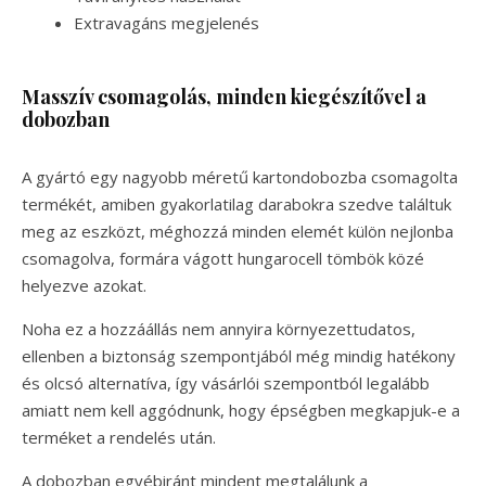
Extravagáns megjelenés
Masszív csomagolás, minden kiegészítővel a
dobozban
A gyártó egy nagyobb méretű kartondobozba csomagolta
termékét, amiben gyakorlatilag darabokra szedve találtuk
meg az eszközt, méghozzá minden elemét külön nejlonba
csomagolva, formára vágott hungarocell tömbök közé
helyezve azokat.
Noha ez a hozzáállás nem annyira környezettudatos,
ellenben a biztonság szempontjából még mindig hatékony
és olcsó alternatíva, így vásárlói szempontból legalább
amiatt nem kell aggódnunk, hogy épségben megkapjuk-e a
terméket a rendelés után.
A dobozban egyébiránt mindent megtalálunk a