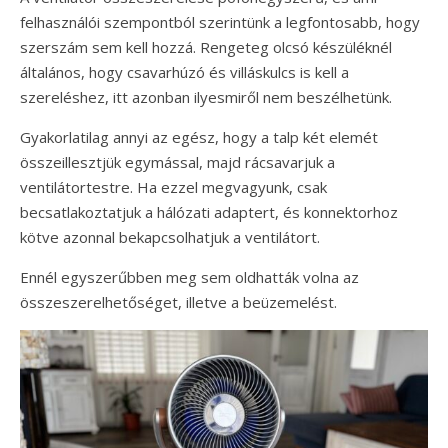
felhasználói szempontból szerintünk a legfontosabb, hogy
szerszám sem kell hozzá. Rengeteg olcsó készüléknél
általános, hogy csavarhúzó és villáskulcs is kell a
szereléshez, itt azonban ilyesmiről nem beszélhetünk.
Gyakorlatilag annyi az egész, hogy a talp két elemét
összeillesztjük egymással, majd rácsavarjuk a
ventilátortestre. Ha ezzel megvagyunk, csak
becsatlakoztatjuk a hálózati adaptert, és konnektorhoz
kötve azonnal bekapcsolhatjuk a ventilátort.
Ennél egyszerűbben meg sem oldhatták volna az
összeszerelhetőséget, illetve a beüzemelést.