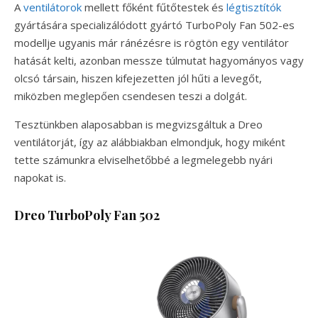
A
ventilátorok
mellett főként fűtőtestek és
légtisztítók
gyártására specializálódott gyártó TurboPoly Fan 502-es
modellje ugyanis már ránézésre is rögtön egy ventilátor
hatását kelti, azonban messze túlmutat hagyományos vagy
olcsó társain, hiszen kifejezetten jól hűti a levegőt,
miközben meglepően csendesen teszi a dolgát.
Tesztünkben alaposabban is megvizsgáltuk a Dreo
ventilátorját, így az alábbiakban elmondjuk, hogy miként
tette számunkra elviselhetőbbé a legmelegebb nyári
napokat is.
Dreo TurboPoly Fan 502