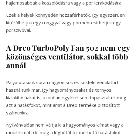
hajlamosabbak a koszolódásra vagy a por lerakódására.
Ezek a helyek könnyedén hozzáférhetők, így egyszerűen
kitörölhetjük egy ronggyal vagy pormentesíthetjük egy
porszívóval.
A Dreo TurboPoly Fan 502 nem egy
közönséges ventilátor, sokkal több
annál
Pályafutásunk során nagyon sok és sokféle ventilátort
használtunk már, így hagyományosakat és tornyos
kialakításúakat is, azonban egyikkel sem tapasztaltuk meg
azt a hatásfokot, mint amit a Dreo terméke biztosított
számunkra.
Nyilvánvalóan nem váltja ki a hagyományos klímát vagy a
mobil klímát, de még a léghűtőhöz mérhető hatásfokot