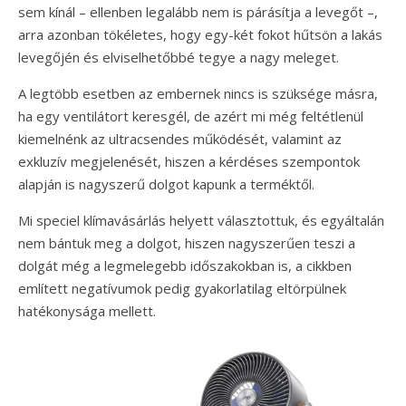
sem kínál – ellenben legalább nem is párásítja a levegőt –,
arra azonban tökéletes, hogy egy-két fokot hűtsön a lakás
levegőjén és elviselhetőbbé tegye a nagy meleget.
A legtöbb esetben az embernek nincs is szüksége másra,
ha egy ventilátort keresgél, de azért mi még feltétlenül
kiemelnénk az ultracsendes működését, valamint az
exkluzív megjelenését, hiszen a kérdéses szempontok
alapján is nagyszerű dolgot kapunk a terméktől.
Mi speciel klímavásárlás helyett választottuk, és egyáltalán
nem bántuk meg a dolgot, hiszen nagyszerűen teszi a
dolgát még a legmelegebb időszakokban is, a cikkben
említett negatívumok pedig gyakorlatilag eltörpülnek
hatékonysága mellett.