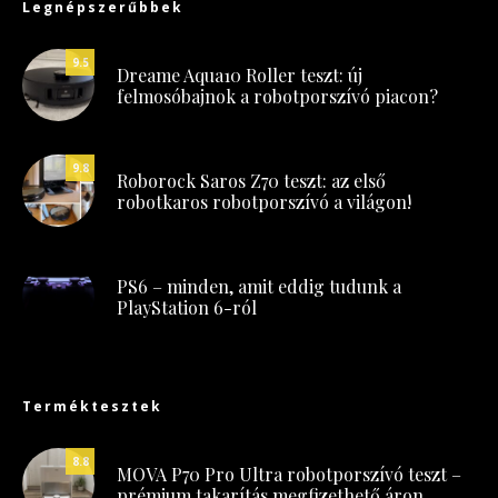
Legnépszerűbbek
9.5
Dreame Aqua10 Roller teszt: új
felmosóbajnok a robotporszívó piacon?
9.8
Roborock Saros Z70 teszt: az első
robotkaros robotporszívó a világon!
PS6 – minden, amit eddig tudunk a
PlayStation 6-ról
Terméktesztek
8.8
MOVA P70 Pro Ultra robotporszívó teszt –
prémium takarítás megfizethető áron