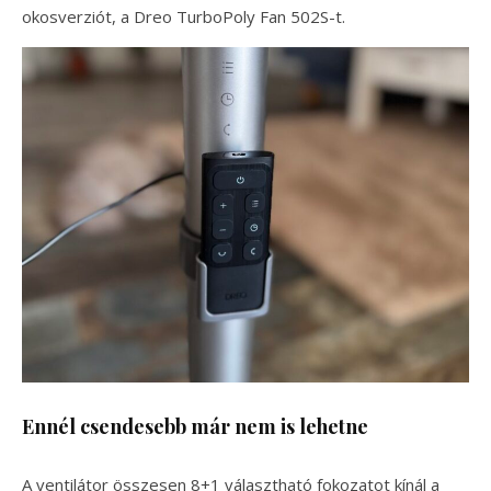
okosverziót, a Dreo TurboPoly Fan 502S-t.
Ennél csendesebb már nem is lehetne
A ventilátor összesen 8+1 választható fokozatot kínál a