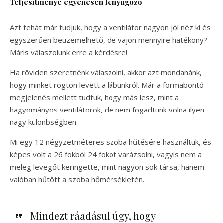
Teljesítménye egyenesen lenyűgöző
Azt tehát már tudjuk, hogy a ventilátor nagyon jól néz ki és
egyszerűen beüzemelhető, de vajon mennyire hatékony?
Máris válaszolunk erre a kérdésre!
Ha röviden szeretnénk válaszolni, akkor azt mondanánk,
hogy minket rögtön levett a lábunkról. Már a formabontó
megjelenés mellett tudtuk, hogy más lesz, mint a
hagyományos ventilátorok, de nem fogadtunk volna ilyen
nagy különbségben.
Mi egy 12 négyzetméteres szoba hűtésére használtuk, és
képes volt a 26 fokból 24 fokot varázsolni, vagyis nem a
meleg levegőt keringette, mint nagyon sok társa, hanem
valóban hűtött a szoba hőmérsékletén.
Mindezt ráadásul úgy, hogy