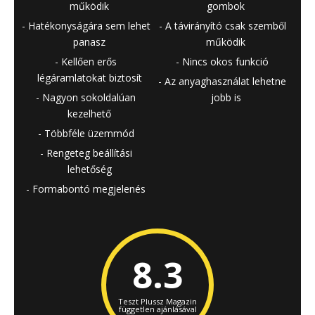
működik
gombok
Hatékonyságára sem lehet
A távirányító csak szemből
panasz
működik
Kellően erős
Nincs okos funkció
légáramlatokat biztosít
Az anyaghasználat lehetne
Nagyon sokoldalúan
jobb is
kezelhető
Többféle üzemmód
Rengeteg beállítási
lehetőség
Formabontó megjelenés
8.3
Teszt Plussz Magazin
független ajánlásával