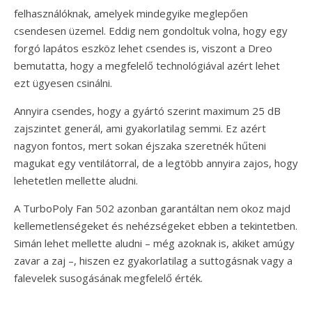
felhasználóknak, amelyek mindegyike meglepően
csendesen üzemel. Eddig nem gondoltuk volna, hogy egy
forgó lapátos eszköz lehet csendes is, viszont a Dreo
bemutatta, hogy a megfelelő technológiával azért lehet
ezt ügyesen csinálni.
Annyira csendes, hogy a gyártó szerint maximum 25 dB
zajszintet generál, ami gyakorlatilag semmi. Ez azért
nagyon fontos, mert sokan éjszaka szeretnék hűteni
magukat egy ventilátorral, de a legtöbb annyira zajos, hogy
lehetetlen mellette aludni.
A TurboPoly Fan 502 azonban garantáltan nem okoz majd
kellemetlenségeket és nehézségeket ebben a tekintetben.
Simán lehet mellette aludni – még azoknak is, akiket amúgy
zavar a zaj –, hiszen ez gyakorlatilag a suttogásnak vagy a
falevelek susogásának megfelelő érték.