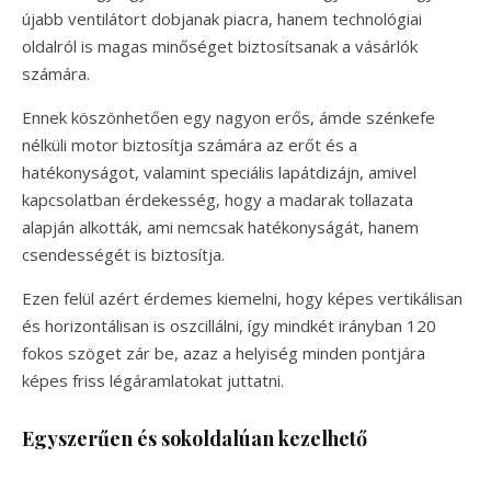
újabb ventilátort dobjanak piacra, hanem technológiai
oldalról is magas minőséget biztosítsanak a vásárlók
számára.
Ennek köszönhetően egy nagyon erős, ámde szénkefe
nélküli motor biztosítja számára az erőt és a
hatékonyságot, valamint speciális lapátdizájn, amivel
kapcsolatban érdekesség, hogy a madarak tollazata
alapján alkották, ami nemcsak hatékonyságát, hanem
csendességét is biztosítja.
Ezen felül azért érdemes kiemelni, hogy képes vertikálisan
és horizontálisan is oszcillálni, így mindkét irányban 120
fokos szöget zár be, azaz a helyiség minden pontjára
képes friss légáramlatokat juttatni.
Egyszerűen és sokoldalúan kezelhető