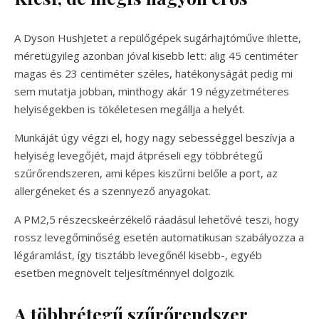
A Dyson HushJetet a repülőgépek sugárhajtóműve ihlette,
méretügyileg azonban jóval kisebb lett: alig 45 centiméter
magas és 23 centiméter széles, hatékonyságát pedig mi
sem mutatja jobban, minthogy akár 19 négyzetméteres
helyiségekben is tökéletesen megállja a helyét.
Munkáját úgy végzi el, hogy nagy sebességgel beszívja a
helyiség levegőjét, majd átpréseli egy többrétegű
szűrőrendszeren, ami képes kiszűrni belőle a port, az
allergéneket és a szennyező anyagokat.
A PM2,5 részecskeérzékelő ráadásul lehetővé teszi, hogy
rossz levegőminőség esetén automatikusan szabályozza a
légáramlást, így tisztább levegőnél kisebb-, egyéb
esetben megnövelt teljesítménnyel dolgozik.
A többrétegű szűrőrendszer