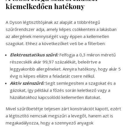
kiemelkedően hatékony
A Dyson légtisztítójának az alapját a többrétegű
szűrőrendszer adja, amely képes csökkenteni a lakásban
az allergének mennyiségét vagy éppen a kellemetlen
szagokat. Ehhez a következőket veti be a filterben:
Elektrosztatikus szűrő:
Felfogja a 0,3 mikron méretű
részecskék akár 99,97 százalékát, beleértve a
leggyakoribb allergéneket. Annyira hatékony, hogy akár 5
évig is képes ellátni a feladatát csere nélkül.
Aktív szénszűrő:
Segít semlegesíteni a szagokat és a
gázokat, így például a főzés során keletkező vagy a
háziállatokhoz kapcsolódó kellemetlen illatokat.
Mivel szűrőbetétje teljesen zárt konstrukciót kapott, ezért
a légtisztító nemcsak megszűri a levegőt, hanem azt is
megakadályozza, hogy a szennyező anyagok