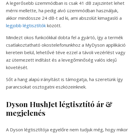
A legerősebb üzemmódban is csak 41 dB zajszintet lehet
mérni mellette, ha pedig alvó üzemmódban használjuk,
akkor mindössze 24 dB-t ad ki, ami abszolút kimagasló a
legjobb légtisztítók
között.
Mindezt okos funkciókkal dobta fel a gyártó, így a termék
csatlakoztatható okostelefonunkhoz a MyDyson applikáció
keretein belül, lehetővé téve ezzel a távoli vezérlést vagy
az ütemezett indítást és a levegőminőség valós idejű
követését.
Sőt a hang alapú irányítást is támogatja, ha szeretünk így
parancsokat osztogatni eszközeinknek.
Dyson HushJet légtisztító ár &
megjelenés
A Dyson légtisztítója egyelőre nem tudjuk még, hogy mikor