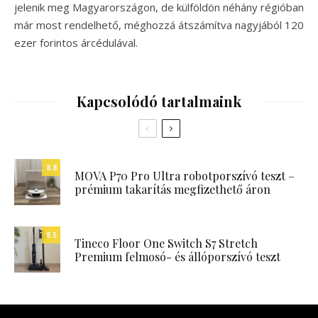
jelenik meg Magyarországon, de külföldön néhány régióban
már most rendelhető, méghozzá átszámítva nagyjából 120
ezer forintos árcédulával.
Kapcsolódó tartalmaink
8.8
MOVA P70 Pro Ultra robotporszívó teszt –
prémium takarítás megfizethető áron
8.5
Tineco Floor One Switch S7 Stretch
Premium felmosó- és állóporszívó teszt