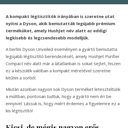
A kompakt légtisztítók irányában is szeretne utat
nyitni a Dyson, akik bemutatták legújabb prémium
terméküket, amely HushJet név alatt az eddigi
legkisebb és legcsendesebb modelljük.
A berlini Dyson Unveiled eseményen a gyártó bemutatta
legújabb légtisztító berendezését, amely HushJet Purifier
Compact név alatt már a látatlanban is sokat sejtet, hiszen
ez a készülék valóban a kompakt méretével szeretne
kitűnni a sorból.
Miután azonban nagyon sok Dyson terméket leteszteltünk
a múltban, pontosan tudtuk, hogy a gyártó nem éri be
ennyivel. Lássuk is, hogy miért érdemes a figyelemre ez a
kis légtisztító!
Kicsi, de mégis nagyon erős