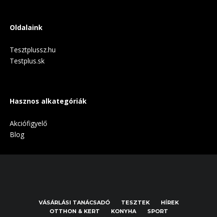
Oldalaink
Tesztplussz.hu
Testplus.sk
Hasznos alkategóriák
Akciófigyelő
Blog
VÁSÁRLÁSI TANÁCSADÓ
TESZTEK
HÍREK
OTTHON & KERT
KONYHA
SPORT