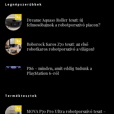
Legnépszerűbbek
9.5
Dreame Aqua10 Roller teszt: új
felmosóbajnok a robotporszívó piacon?
9.8
Roborock Saros Z70 teszt: az első
robotkaros robotporszívó a világon!
PS6 – minden, amit eddig tudunk a
PlayStation 6-ról
Terméktesztek
8.8
MOVA P70 Pro Ultra robotporszívó teszt –