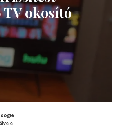
ó TV okosító
Google
álva a