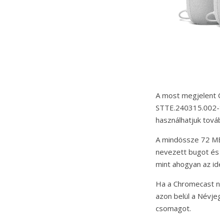
A most megjelent 
STTE.240315.002-t 
használhatjuk tová
A mindössze 72 MB-
nevezett bugot és 
mint ahogyan az ide
Ha a Chromecast ne
azon belül a Névje
csomagot.