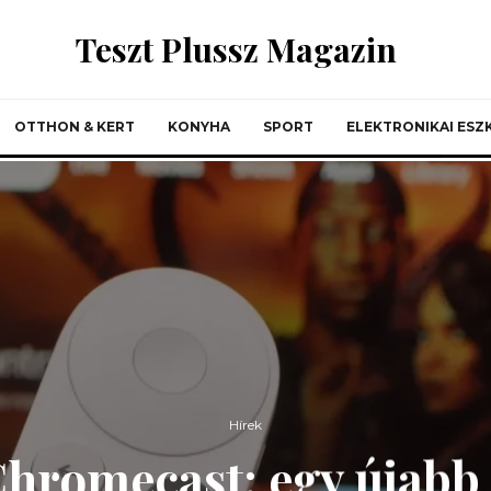
Teszt Plussz Magazin
OTTHON & KERT
KONYHA
SPORT
ELEKTRONIKAI ES
Hírek
hromecast: egy újabb f