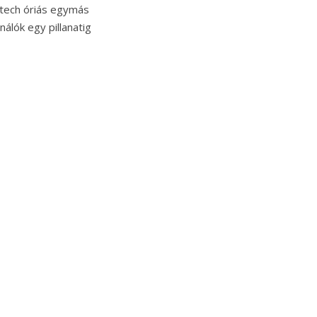
 tech óriás egymás
álók egy pillanatig