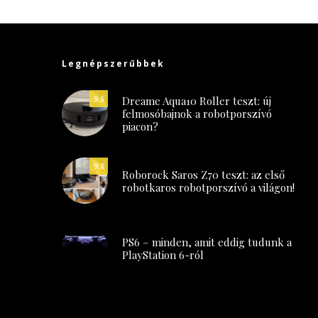
Legnépszerűbbek
Dreame Aqua10 Roller teszt: új
9.5
felmosóbajnok a robotporszívó
piacon?
9.8
Roborock Saros Z70 teszt: az első
robotkaros robotporszívó a világon!
PS6 – minden, amit eddig tudunk a
PlayStation 6-ról