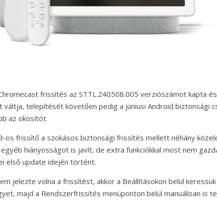
Chromecast frissítés az STTL.240508.005 verziószámot kapta és
váltja, telepítését követően pedig a júniusi Android biztonsági 
bb az okosítót.
os frissítő a szokásos biztonsági frissítés mellett néhány köz
egyéb hiányosságot is javít, de extra funkciókkal most nem gazd
i első update idején történt.
m jelezte volna a frissítést, akkor a Beállításokon belül keress
gyet, majd a Rendszerfrissítés menüponton belül manuálisan is tel