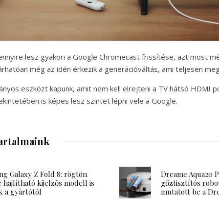
nnyire lesz gyakori a Google Chromecast frissítése, azt most m
hatóan még az idén érkezik a generációváltás, ami teljesen megúj
ányos eszközt kapunk, amit nem kell elrejteni a TV hátsó HDMI po
tekintetében is képes lesz szintet lépni vele a Google.
artalmaink
g Galaxy Z Fold 8: rögtön
Dreame Aqua20 Pr
 hajlítható kijelzős modell is
gőztisztítós robo
k a gyártótól
mutatott be a D