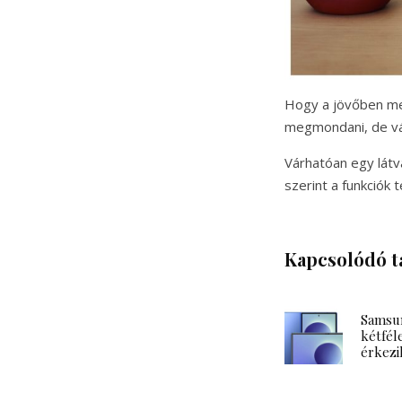
Hogy a jövőben me
megmondani, de vár
Várhatóan egy látv
szerint a funkciók 
Kapcsolódó t
Samsun
kétféle
érkezi