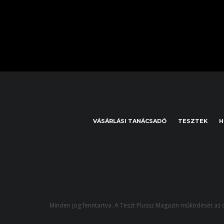
VÁSÁRLÁSI TANÁCSADÓ
TESZTEK
H
Minden jog fenntartva. A Teszt Plussz Magazin működését az o