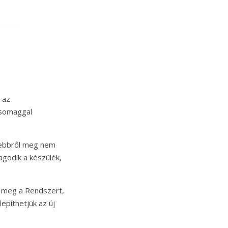
 az
csomaggal
elebbről meg nem
agodik a készülék,
ük meg a Rendszert,
epíthetjük az új