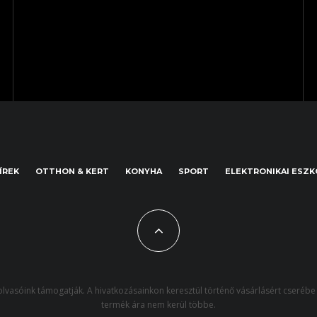
ÍREK
OTTHON & KERT
KONYHA
SPORT
ELEKTRONIKAI ESZ
lvasóink támogatják. A hivatkozásainkon keresztül történő vásárlásért cserébe 
termék ára nem kerül többe.