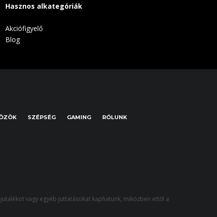
Hasznos alkategóriák
Akciófigyelő
Blog
KÖZÖK
SZÉPSÉG
GAMING
RÓLUNK
jutalékot vagy egyéb juttatásokat kaphatunk, miközben ettől a