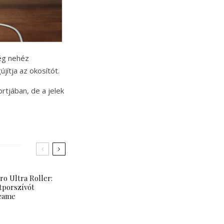
ég nehéz
ítja az okosítót.
rtjában, de a jelek
o Ultra Roller:
tporszívót
reame