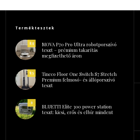
Terméktesztek
MOVA P70 Pro Ultra robotporszívó
8.8
teszt – prémium takarítás
megfizethető áron
Tineco Floor One Switch S7 Stretch
8.5
Premium felmosó- és állóporszívó
teszt
9
BLUETTI Elite 300 power station
teszt: kicsi, erős és elbír mindent