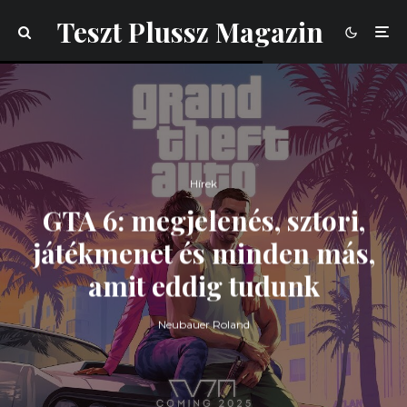
Teszt Plussz Magazin
Hírek
GTA 6: megjelenés, sztori,
játékmenet és minden más,
amit eddig tudunk
Neubauer Roland