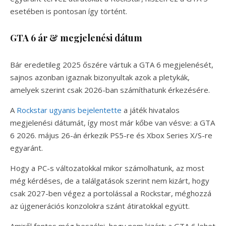
esetében is pontosan így történt.
GTA 6 ár & megjelenési dátum
Bár eredetileg 2025 őszére vártuk a GTA 6 megjelenését,
sajnos azonban igaznak bizonyultak azok a pletykák,
amelyek szerint csak 2026-ban számíthatunk érkezésére.
A
Rockstar ugyanis bejelentette
a játék hivatalos
megjelenési dátumát, így most már kőbe van vésve: a GTA
6 2026. május 26-án érkezik PS5-re és Xbox Series X/S-re
egyaránt.
Hogy a PC-s változatokkal mikor számolhatunk, az most
még kérdéses, de a találgatások szerint nem kizárt, hogy
csak 2027-ben végez a portolással a Rockstar, méghozzá
az újgenerációs konzolokra szánt átiratokkal együtt.