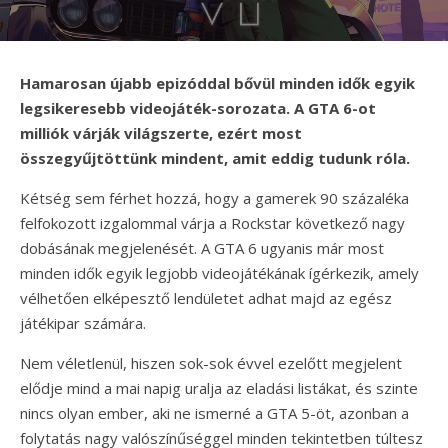
Hamarosan újabb epizóddal bővül minden idők egyik
legsikeresebb videojáték-sorozata. A GTA 6-ot
milliók várják világszerte, ezért most
összegyűjtöttünk mindent, amit eddig tudunk róla.
Kétség sem férhet hozzá, hogy a gamerek 90 százaléka
felfokozott izgalommal várja a Rockstar következő nagy
dobásának megjelenését. A GTA 6 ugyanis már most
minden idők egyik legjobb videojátékának ígérkezik, amely
vélhetően elképesztő lendületet adhat majd az egész
játékipar számára.
Nem véletlenül, hiszen sok-sok évvel ezelőtt megjelent
elődje mind a mai napig uralja az eladási listákat, és szinte
nincs olyan ember, aki ne ismerné a GTA 5-öt, azonban a
folytatás nagy valószínűséggel minden tekintetben túltesz