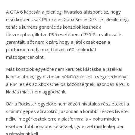
A GTA 6 kapcsán a jelenlegi hivatalos álláspont az, hogy
első körben csak PS5-re és Xbox Series X/S-re jelenik meg,
tehát a kurrens generációs konzolok lesznek a
főszerepben, illetve PS5 esetében a PS5 Pro változat is
garantált, sőt nem kizárt, hogy a játék csak ezen a
platformon tudja majd hozni a 60 képkockát
másodpercenként.
Más konzolok egyelőre nem kerültek kilátásba a játékkal
kapcsolatban, így biztosan nélkülöznie kell a végeredményt
a PS4-es és az Xbox One-os közönségnek, azonban a PC-s
kiadás miatt nem aggódnánk.
Bár a Rockstar egyelőre nem közölt hivatalos részleteket a
számítógépes átiratokról, azonban a korábbi részek kivétel
nélkül megérkeztek erre a platformra is – noha minden
esetben többhónapos késéssel, így ezzel mindenképpen
számolnunk kell.