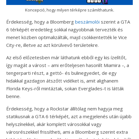
Koncepció, hogy milyen térképre számíthatunk.
Érdekesség, hogy a Bloomberg
beszámolói
szerint a GTA
6 térképét eredetileg sokkal nagyobbnak tervezték és
menet közben optimalizálták, majd csökkentették le Vice
City-re, illetve az azt körülvevő területekre.
Az első előzetesben már láthatunk ebből egy kis ízelítőt,
így magát a várost – ami erőteljesen hasonlít Miamira –, a
tengerparti részt, a gettó- és bulinegyedet, de egy
hidakkal gazdagon átszőtt vidéket is, amit alighanem
Florida Keys-ről mintáztak, sokan Everglades-t is látták
benne.
Érdekesség, hogy a Rockstar állítólag nem hagyja meg
statikusnak a GTA 6 térképét, azt a megjelenés után újabb
helyszínekkel, akár komplett városokkal vagy
városrészekkel frissítheti, ami a Bloomberg szerint extra