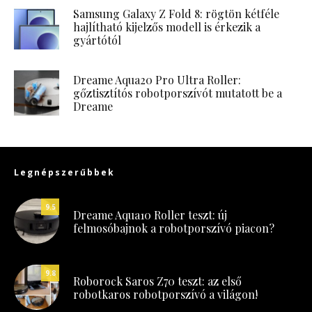
Samsung Galaxy Z Fold 8: rögtön kétféle
hajlítható kijelzős modell is érkezik a
gyártótól
Dreame Aqua20 Pro Ultra Roller:
gőztisztítós robotporszívót mutatott be a
Dreame
Legnépszerűbbek
9.5
Dreame Aqua10 Roller teszt: új
felmosóbajnok a robotporszívó piacon?
9.8
Roborock Saros Z70 teszt: az első
robotkaros robotporszívó a világon!