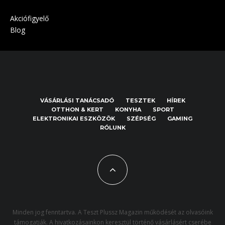
Akciófigyelő
Blog
VÁSÁRLÁSI TANÁCSADÓ
TESZTEK
HÍREK
OTTHON & KERT
KONYHA
SPORT
ELEKTRONIKAI ESZKÖZÖK
SZÉPSÉG
GAMING
RÓLUNK
Minden jog fenntartva. A Teszt Plussz Magazin működését az olvasóink
támogatják. A hivatkozásainkon keresztül történő vásárlásért cserébe