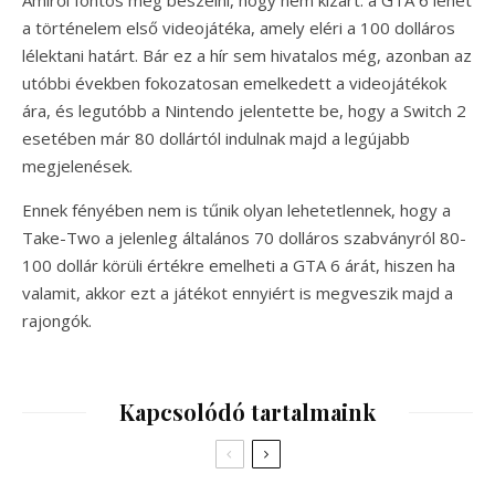
Amiről fontos még beszélni, hogy nem kizárt: a GTA 6 lehet
a történelem első videojátéka, amely eléri a 100 dolláros
lélektani határt. Bár ez a hír sem hivatalos még, azonban az
utóbbi években fokozatosan emelkedett a videojátékok
ára, és legutóbb a Nintendo jelentette be, hogy a Switch 2
esetében már 80 dollártól indulnak majd a legújabb
megjelenések.
Ennek fényében nem is tűnik olyan lehetetlennek, hogy a
Take-Two a jelenleg általános 70 dolláros szabványról 80-
100 dollár körüli értékre emelheti a GTA 6 árát, hiszen ha
valamit, akkor ezt a játékot ennyiért is megveszik majd a
rajongók.
Kapcsolódó tartalmaink