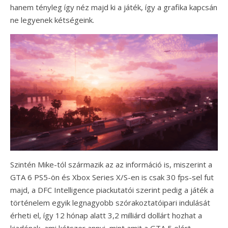
hanem tényleg így néz majd ki a játék, így a grafika kapcsán
ne legyenek kétségeink.
Szintén Mike-tól származik az az információ is, miszerint a
GTA 6 PS5-ön és Xbox Series X/S-en is csak 30 fps-sel fut
majd, a DFC Intelligence piackutatói szerint pedig a játék a
történelem egyik legnagyobb szórakoztatóipari indulását
érheti el, így 12 hónap alatt 3,2 milliárd dollárt hozhat a
kiadónak, ami kétszer annyi, mint amit a GTA 5 elért.