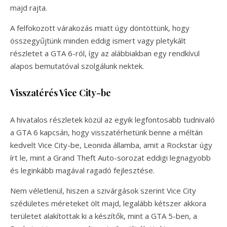
majd rajta.
A felfokozott várakozás miatt úgy döntöttünk, hogy
összegyűjtünk minden eddig ismert vagy pletykált
részletet a GTA 6-ról, így az alábbiakban egy rendkívül
alapos bemutatóval szolgálunk nektek.
Visszatérés Vice City-be
A hivatalos részletek közül az egyik legfontosabb tudnivaló
a GTA 6 kapcsán, hogy visszatérhetünk benne a méltán
kedvelt Vice City-be, Leonida államba, amit a Rockstar úgy
írt le, mint a Grand Theft Auto-sorozat eddigi legnagyobb
és leginkább magával ragadó fejlesztése.
Nem véletlenül, hiszen a szivárgások szerint Vice City
szédületes méreteket ölt majd, legalább kétszer akkora
területet alakítottak ki a készítők, mint a GTA 5-ben, a