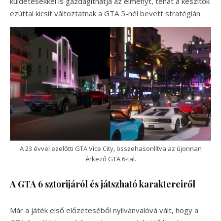
küldetésekkel is gazdagíthatja az élményt, tehát a készítők
ezúttal kicsit változtatnak a GTA 5-nél bevett stratégián.
A 23 évvel ezelőtti GTA Vice City, összehasonlítva az újonnan
érkező GTA 6-tal.
A GTA 6 sztorijáról és játszható karaktereiről
Már a játék első előzeteséből nyilvánvalóvá vált, hogy a