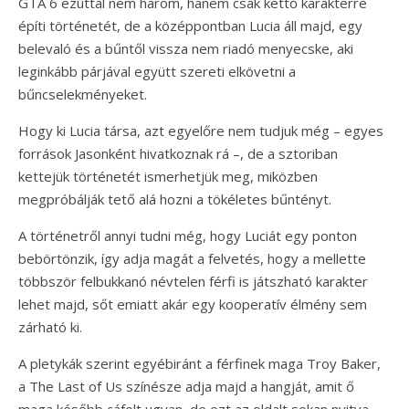
GTA 6 ezúttal nem három, hanem csak kettő karakterre
építi történetét, de a középpontban Lucia áll majd, egy
belevaló és a bűntől vissza nem riadó menyecske, aki
leginkább párjával együtt szereti elkövetni a
bűncselekményeket.
Hogy ki Lucia társa, azt egyelőre nem tudjuk még – egyes
források Jasonként hivatkoznak rá –, de a sztoriban
kettejük történetét ismerhetjük meg, miközben
megpróbálják tető alá hozni a tökéletes bűntényt.
A történetről annyi tudni még, hogy Luciát egy ponton
bebörtönzik, így adja magát a felvetés, hogy a mellette
többször felbukkanó névtelen férfi is játszható karakter
lehet majd, sőt emiatt akár egy kooperatív élmény sem
zárható ki.
A pletykák szerint egyébiránt a férfinek maga Troy Baker,
a The Last of Us színésze adja majd a hangját, amit ő