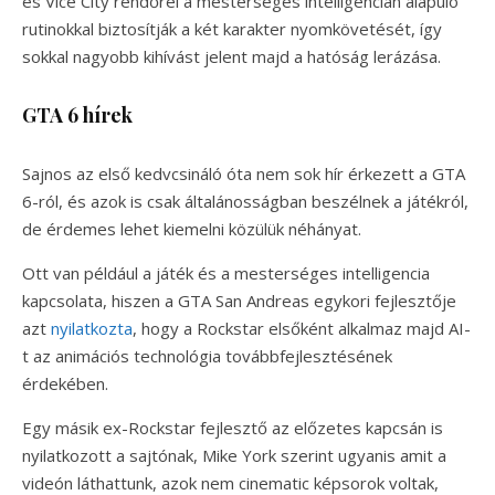
és Vice City rendőrei a mesterséges intelligencián alapuló
rutinokkal biztosítják a két karakter nyomkövetését, így
sokkal nagyobb kihívást jelent majd a hatóság lerázása.
GTA 6 hírek
Sajnos az első kedvcsináló óta nem sok hír érkezett a GTA
6-ról, és azok is csak általánosságban beszélnek a játékról,
de érdemes lehet kiemelni közülük néhányat.
Ott van például a játék és a mesterséges intelligencia
kapcsolata, hiszen a GTA San Andreas egykori fejlesztője
azt
nyilatkozta
, hogy a Rockstar elsőként alkalmaz majd AI-
t az animációs technológia továbbfejlesztésének
érdekében.
Egy másik ex-Rockstar fejlesztő az előzetes kapcsán is
nyilatkozott a sajtónak, Mike York szerint ugyanis amit a
videón láthattunk, azok nem cinematic képsorok voltak,