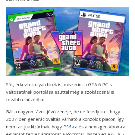
Sőt, érkeztek olyan hírek is, miszerint a GTA 6 PC-s
változatának portolása ezúttal még a szokásosnál is
tovább elhúzódhat.
Bár a nagyon távoli jövő zenéje, de ne feledjük el, hogy
2027-ben generációváltás várható a konzolos piacon, így
nem tartjuk kizártnak, hogy
PS6
-ra és a next-gen Xbox-ra
egyaránt tervez átiratokat a Rockstar, hiszen ez a GTA 5