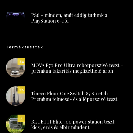
PS6 – minden, amit eddig tudunk a
PlayStation 6-ról
Terméktesztek
8.8
MOVA P70 Pro Ultra robotporszívó teszt –
prémium takarítás megfizethető áron
8.5
Tineco Floor One Switch S7 Stretch
Premium felmosó- és állóporszívó teszt
9
BLUETTI Elite 300 power station teszt:
kicsi, erős és elbír mindent