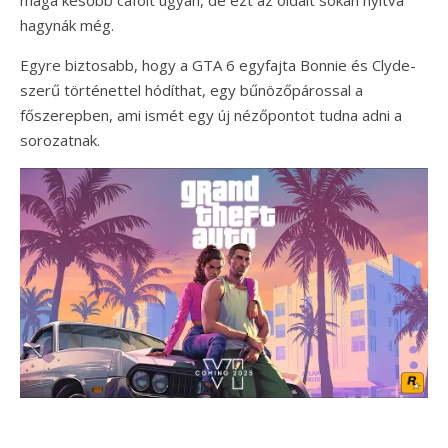
maga később cáfolt ugyan, de ezt az oldalt sokan nyitva
hagynák még.
Egyre biztosabb, hogy a GTA 6 egyfajta Bonnie és Clyde-
szerű történettel hódíthat, egy bűnözőpárossal a
főszerepben, ami ismét egy új nézőpontot tudna adni a
sorozatnak.