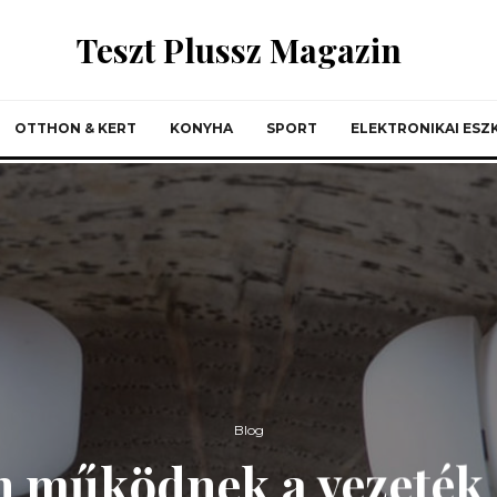
Teszt Plussz Magazin
OTTHON & KERT
KONYHA
SPORT
ELEKTRONIKAI ES
Blog
 működnek a vezeték 