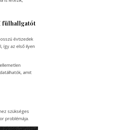
 is létezik,
 fülhallgatót
hosszú évtizedek
 így az első ilyen
kellemetlen
datálhatók, amit
shez szükséges
tor problémája.