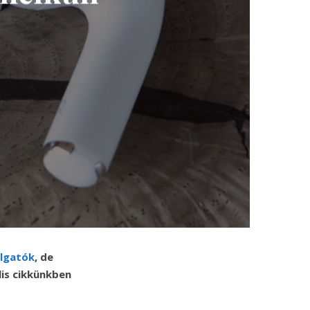
llgatók
, de
is cikkünkben