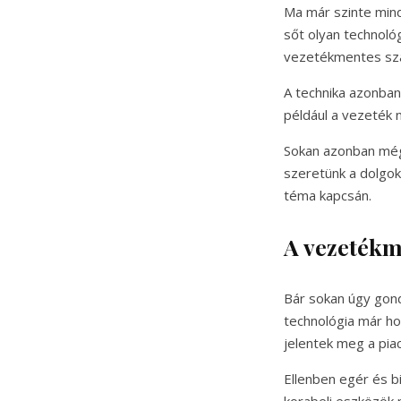
Ma már szinte mind
sőt olyan technoló
vezetékmentes sz
A technika azonban
például a vezeték n
Sokan azonban még 
szeretünk a dolgok
téma kapcsán.
A vezetékm
Bár sokan úgy gond
technológia már ho
jelentek meg a pia
Ellenben egér és bi