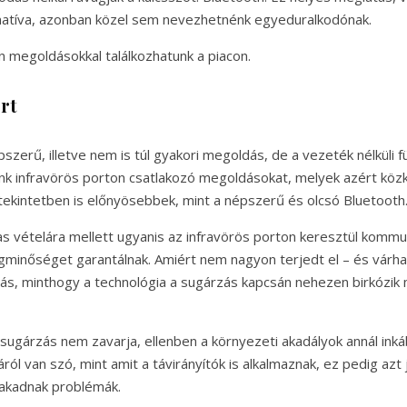
rnatíva, azonban közel sem nevezhetnénk egyeduralkodónak.
n megoldásokkal találkozhatunk a piacon.
rt
zerű, illetve nem is túl gyakori megoldás, de a vezeték nélküli fü
nk infravörös porton csatlakozó megoldásokat, melyek azért köz
tekintetben is előnyösebbek, mint a népszerű és olcsó Bluetooth
s vételára mellett ugyanis az infravörös porton keresztül kommun
inőséget garantálnak. Amiért nem nagyon terjedt el – és várhat
ás, minthogy a technológia a sugárzás kapcsán nehezen birkózik
sugárzás nem zavarja, ellenben a környezeti akadályok annál ink
ról van szó, mint amit a távirányítók is alkalmaznak, ez pedig azt 
 akadnak problémák.