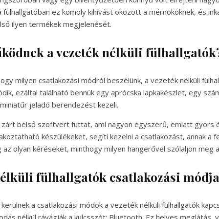
 fülhallgatóban ez komoly kihívást okozott a mérnököknek, és ink
lső ilyen termékek megjelenését.
ödnek a vezeték nélküli fülhallgatók
hogy milyen csatlakozási módról beszélünk, a vezeték nélküli fülh
dik, ezáltal található bennük egy aprócska lapkakészlet, egy szá
miniatűr jeladó berendezést kezeli.
 zárt belső szoftvert futtat, ami nagyon egyszerű, emiatt gyors 
koztatható készülékeket, segíti kezelni a csatlakozást, annak a f
 az olyan kéréseket, minthogy milyen hangerővel szólaljon meg a
élküli fülhallgatók csatlakozási módja
erülnek a csatlakozási módok a vezeték nélküli fülhallgatók kapcs
dás nélkül rávágják a kulcsszót: Bluetooth. Ez helyes meglátás, 