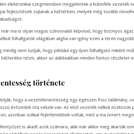
en elektronikai szegmensben megjelentek a különféle vezeték né
giai fejlesztések zajlanak a háttérben, melyek még tovább növelhe
abadságot.
 már ma is olyan magas színvonalat képvisel, hogy bizonyos ágaz
élküli fülhallgatók világában aligha van igény ezen a téren nagyo
mindig nem tudják, hogy például egy ilyen fülhallgató miként mű
 hátterébe nézni, akkor az alábbiakban minden fontos részletet e
entesség története
olják, hogy a vezetékmentesség egy egészen friss találmány, v
sszú évtizedek óta velünk van. Az első vezeték nélküli eszközök
con, azonban sokkal fejletlenebbek voltak, mint a ma ismert mego
llentyűzet is akadt azok számára, akik már akkor meg akarták ism