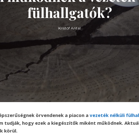
fülhallgatók?
Kristóf Antal
épszerűségnek örvendenek a piacon a
vezeték nélküli fülha
 tudják, hogy ezek a kiegészítők miként működnek. Aktuál
k körül.