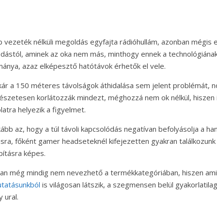
b vezeték nélküli megoldás egyfajta rádióhullám, azonban mégis el
dástól, aminek az oka nem más, minthogy ennek a technológiána
mánya, azaz elképesztő hatótávok érhetők el vele.
kár a 150 méteres távolságok áthidalása sem jelent problémát, n
szetesen korlátozzák mindezt, méghozzá nem ok nélkül, hiszen 
atra helyezik a figyelmet.
kább az, hogy a túl távoli kapcsolódás negatívan befolyásolja a h
sra, főként gamer headseteknél kifejezetten gyakran találkozunk v
ításra képes.
ban még mindig nem nevezhető a termékkategóriában, hiszen am
kutatásunkból
is világosan látszik, a szegmensen belül gyakorlatila
 ural.