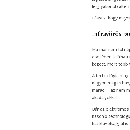
leggyakoribb alte
Lássuk, hogy milye
Infravörös po
Ma már nem túl néps
esetében találhatu
között, mert több 
A technológia maga
nagyon magas hangm
marad –, az nem m
akadályokkal.
Bár az elektromos 
hasonló technológiá
hatótávolsággal is