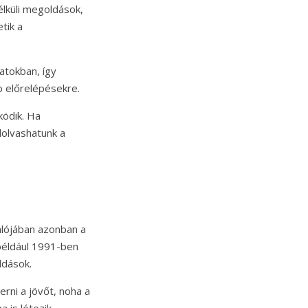
lküli megoldások,
tik a
atokban, így
bb előrelépésekre.
ködik. Ha
lolvashatunk a
alójában azonban a
 például 1991-ben
ldások.
erni a jövőt, noha a