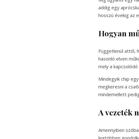
addig egy aprócska
hosszú évekig az e
Hogyan műk
Függetlenül attól, 
hasonló elven műkö
mely a kapcsolódó 
Mindegyik chip egy
megkeresni a csatla
mindemellett pedig
A vezeték n
Amennyiben szóba k
legtöbben gondolko