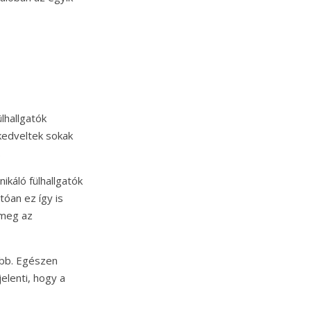
lhallgatók
kedveltek sokak
.
ikáló fülhallgatók
óan ez így is
 meg az
ább. Egészen
jelenti, hogy a