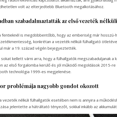
ég rádiófrekvenciás kapcsolatot alkalmaztak, ami gyakorlatilag ma
hetetlen volt az elterjedtebb Bluetooth megalkotásához.
zadban szabadalmaztatták az első vezeték nélküli
 fentieknél is megdöbbentőbb, hogy az emberiség már hosszú-
zetékmentesség, konkrétan a vezeték nélküli fülhallgató ötletével,
ul már a 19. század végén bejegyeztették.
sokat kellett várni arra, hogy a fülhallgatók megszabaduljanak a 
en az első forgalomba kerülő és jól működő megoldások 2015-re 
tooth technológia 1999-es megjelenése.
or problémája nagyobb gondot okozott
 vezeték nélküli fülhallgatók esetében nem is annyira a működé
ozása jelentette a hátráltató tényezőt, sokkal inkább az akkumulá