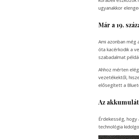
korabeli eszközök m
ugyanakkor elenged
Már a 19. szá
Ami azonban még a
óta kacérkodik a ve
szabadalmat példá
Ahhoz mérten elég 
vezetékektől, hisz
elősegített a Blue
Az akkumulát
Érdekesség, hogy a
technológia kidolg