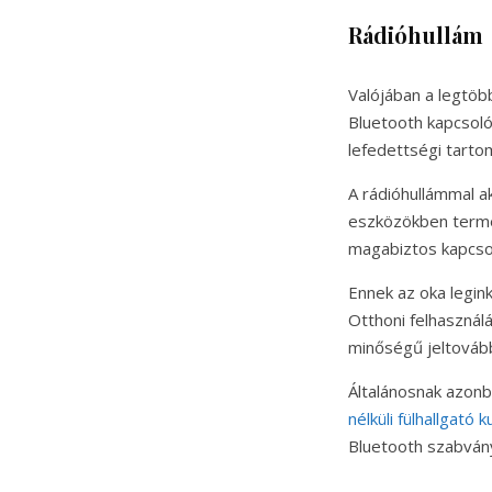
Rádióhullám
Valójában a legtöb
Bluetooth kapcsoló
lefedettségi tarto
A rádióhullámmal a
eszközökben termé
magabiztos kapcsol
Ennek az oka legin
Otthoni felhasználá
minőségű jeltovább
Általánosnak azon
nélküli fülhallgató 
Bluetooth szabvány