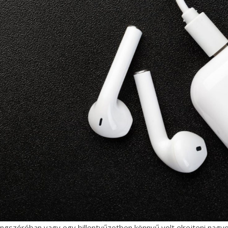
ngszóróban vagy egy billentyűzetben könnyű volt elrejteni nagy