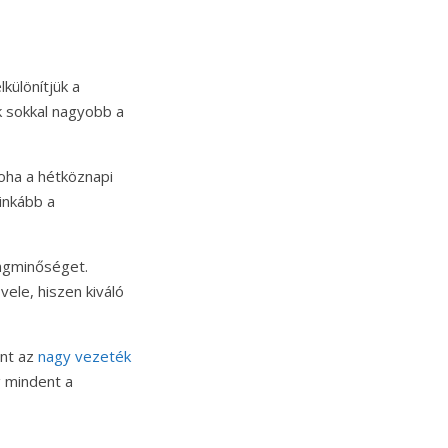
különítjük a
k sokkal nagyobb a
oha a hétköznapi
inkább a
angminőséget.
ele, hiszen kiváló
int az
nagy vezeték
g mindent a