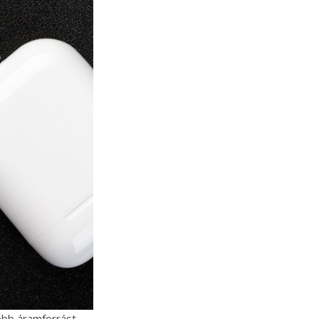
obb áramforrást,