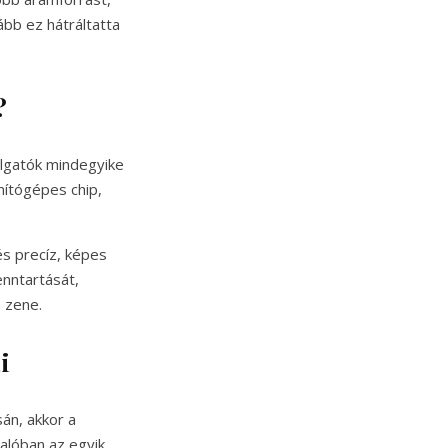
ább ez hátráltatta
?
allgatók mindegyike
mítógépes chip,
és precíz, képes
enntartását,
 zene.
i
án, akkor a
valóban az egyik