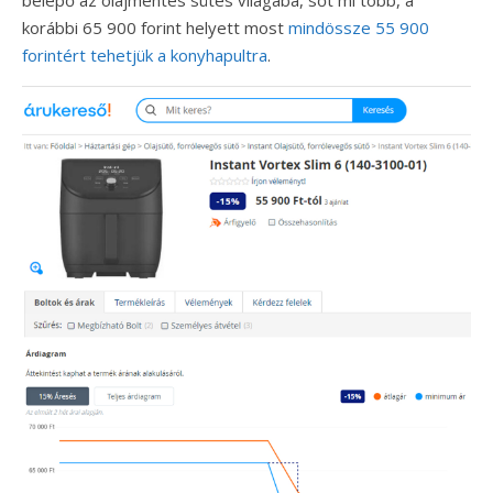
belépő az olajmentes sütés világába, sőt mi több, a
korábbi 65 900 forint helyett most
mindössze 55 900
forintért tehetjük a konyhapultra
.