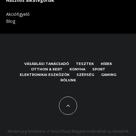
Hasznos alkategóriák
Akciófigyelő
Blog
VÁSÁRLÁSI TANÁCSADÓ
TESZTEK
HÍREK
OTTHON & KERT
KONYHA
SPORT
ELEKTRONIKAI ESZKÖZÖK
SZÉPSÉG
GAMING
RÓLUNK
Minden jog fenntartva. A Teszt Plussz Magazin működését az olvasóink