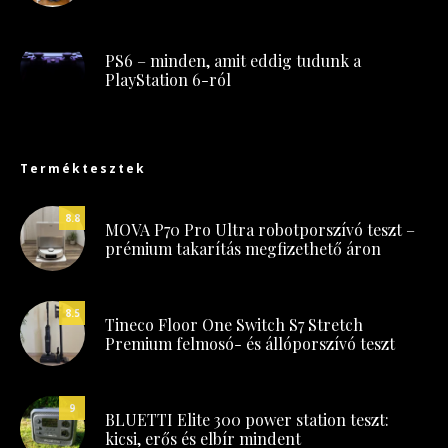
PS6 – minden, amit eddig tudunk a
PlayStation 6-ról
Terméktesztek
8.8
MOVA P70 Pro Ultra robotporszívó teszt –
prémium takarítás megfizethető áron
8.5
Tineco Floor One Switch S7 Stretch
Premium felmosó- és állóporszívó teszt
9
BLUETTI Elite 300 power station teszt:
kicsi, erős és elbír mindent