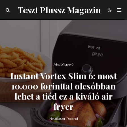
Teszt Plussz Magazin
Akciófigyelő
Instant Vortex Slim 6: most
10.000 forinttal olcsóbban
lehet a tiéd ez a kiváló air
fryer
Neubauer Roland