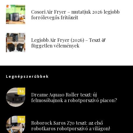
Cosori Air Fryer – mutatjuk 2026 legjobb
forrólevegős fritőzeit
Legjobb Air Fryer (2026) – Teszt &
független vélemények
Legnépszerűbbek
9.5
Dreame Aqua10 Roller teszt: új
felmosóbajnok a robotporszívó piacon?
9.8
Roborock Saros Z70 teszt: az első
robotkaros robotporszívó a világon!