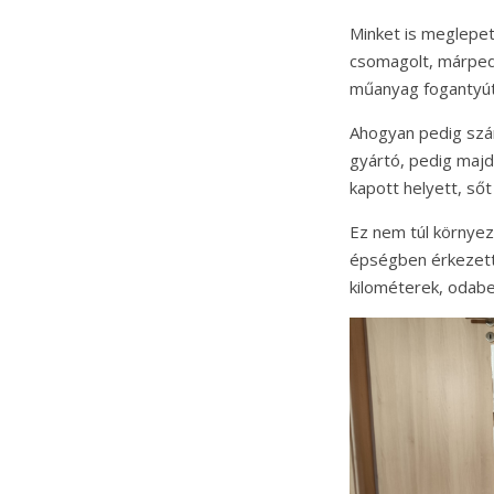
Minket is meglepe
csomagolt, márpedi
műanyag fogantyút i
Ahogyan pedig szám
gyártó, pedig maj
kapott helyett, ső
Ez nem túl környez
épségben érkezett
kilométerek, odabe