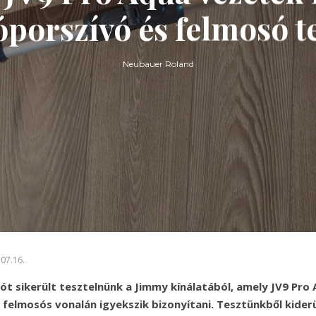
óporszívó és felmosó t
Neubauer Roland
07.16.
ót sikerült tesztelnünk a Jimmy kínálatából, amely JV9 Pro 
felmosós vonalán igyekszik bizonyítani. Tesztünkből kider