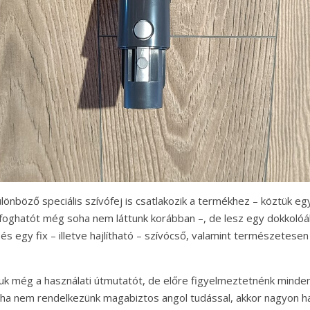
ülönböző speciális szívófej is csatlakozik a termékhez – köztük e
oghatót még soha nem láttunk korábban –, de lesz egy dokkolóá
is és egy fix – illetve hajlítható – szívócső, valamint természetes
uk még a használati útmutatót, de előre figyelmeztetnénk minden
gy ha nem rendelkezünk magabiztos angol tudással, akkor nagyon 