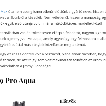
 Max
óta nem cseng ismeretlenül előttünk a gyártó neve, hiszen t
nket a lábunkról a készülék. Nem véletlenül, hiszen a manapság 
vók egyik első titánja volt – már a működőképes modellek közül.
asználatban van és tökéletesen ellátja a feladatát, nagyon izgato
künk a Jimmy JV9 Pro Aqua, amely ugyanúgy egy felmosásra is alk
 gyártó ezúttal más irányból közelítette meg a témát.
y ez rossz döntés volt a részükről, pláne annak tükrében, hog
lő termék, de azért így sem volt maximálisan felhőtlen az örömün
gyakorlatban a Jimmy újdonsága!
9 Pro Aqua
Előnyök