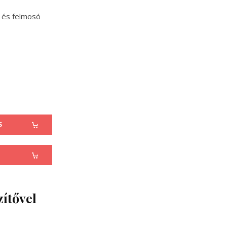
ó és felmosó
S
ítővel