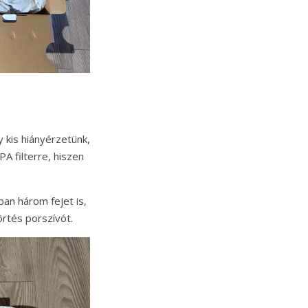
 kis hiányérzetünk,
A filterre, hiszen
ban három fejet is,
rtés porszívót.