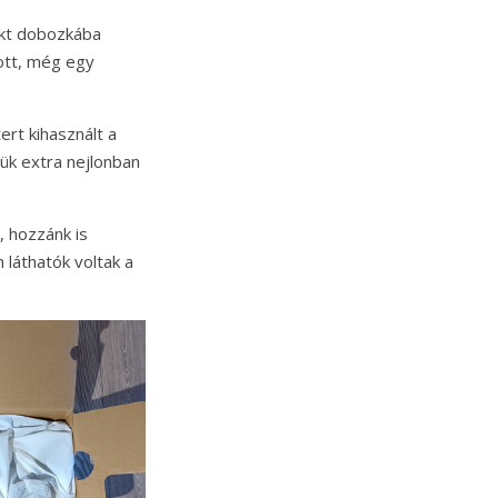
akt dobozkába
ott, még egy
rt kihasznált a
ük extra nejlonban
, hozzánk is
láthatók voltak a