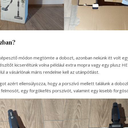
ozban?
képesztő módon megtömte a dobozt, azonban nekünk itt volt egy
észítőt kicseréltünk volna például extra mopra vagy egy plusz HEP
ül a vásárlónak máris rendelnie kell az utánpótlást.
got azért ellensúlyozza, hogy a porszívó mellett találunk a doboz
felmosót, egy forgókefés porszívót, valamint egy kisebb forgósö