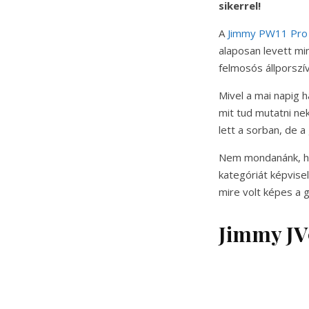
sikerrel!
A
Jimmy PW11 Pro
alaposan levett mi
felmosós állporszí
Mivel a mai napig h
mit tud mutatni ne
lett a sorban, de a
Nem mondanánk, hog
kategóriát képvise
mire volt képes a 
Jimmy JV