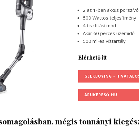
2 az 1-ben akkus porszív
500 Wattos teljesítmény
4 tisztítási mód
Akár 60 perces üzemidő
500 ml-es víztartály
Elérhető itt
GEEKBUYING - HIVATALO
ÁRUKERESŐ.HU
omagolásban, mégis tonnányi kiegész