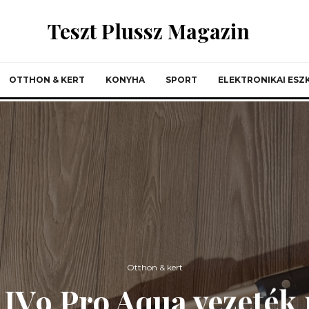
Teszt Plussz Magazin
OTTHON & KERT
KONYHA
SPORT
ELEKTRONIKAI ES
Otthon & kert
JV9 Pro Aqua vezeték 