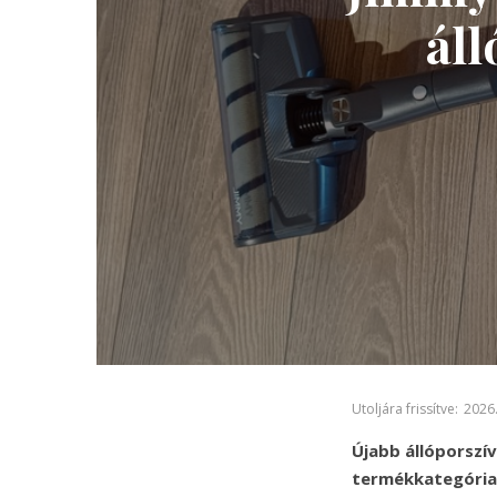
áll
Utoljára frissítve:
2026.
Újabb állóporszív
termékkategória 