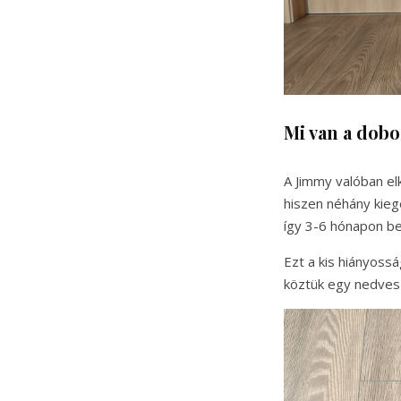
Mi van a dob
A Jimmy valóban el
hiszen néhány kieg
így 3-6 hónapon bel
Ezt a kis hiányossá
köztük egy nedves 