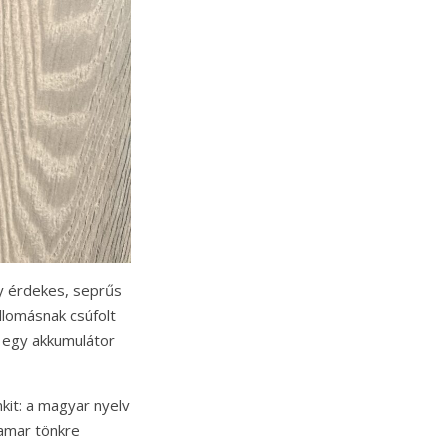
gy érdekes, seprűs
llomásnak csúfolt
en egy akkumulátor
kit: a magyar nyelv
hamar tönkre