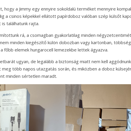
tt, hogy a Jimmy egy ennyire sokoldalú terméket mennyire komp
g a csinos képekkel ellátott papírdoboz valóban szép külsőt kap
s találhatunk rajta.
ítottunk rá, a csomagban gyakorlatilag minden négyzetcentiméte
dnem minden kiegészítő külön dobozban vagy kartonban, többség
t a főbb elemek hungarocell lemezekbe lettek ágyazva.
etbarát ugyan, de legalább a biztonság miatt nem kell aggódnunk
 meg több napos utazgatás során, és miközben a doboz külsején 
nt minden sértetlen maradt.