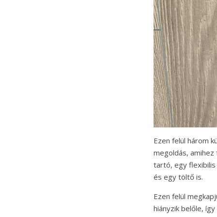
Ezen felül három k
megoldás, amihez f
tartó, egy flexibil
és egy töltő is.
Ezen felül megkapj
hiányzik belőle, í