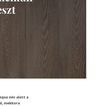
eszt
Aqua név alatt a
ül, mekkora