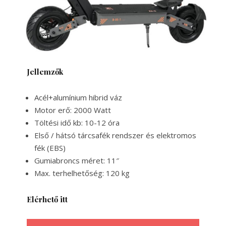
Jellemzők
Acél+alumínium hibrid váz
Motor erő: 2000 Watt
Töltési idő kb: 10-12 óra
Első / hátsó tárcsafék rendszer és elektromos
fék (EBS)
Gumiabroncs méret: 11″
Max. terhelhetőség: 120 kg
Elérhető itt