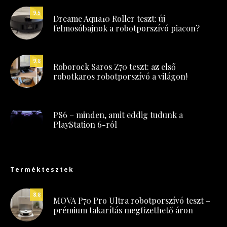
9.5
Dreame Aqua10 Roller teszt: új
felmosóbajnok a robotporszívó piacon?
9.8
Roborock Saros Z70 teszt: az első
robotkaros robotporszívó a világon!
PS6 – minden, amit eddig tudunk a
PlayStation 6-ról
Terméktesztek
8.8
MOVA P70 Pro Ultra robotporszívó teszt –
prémium takarítás megfizethető áron