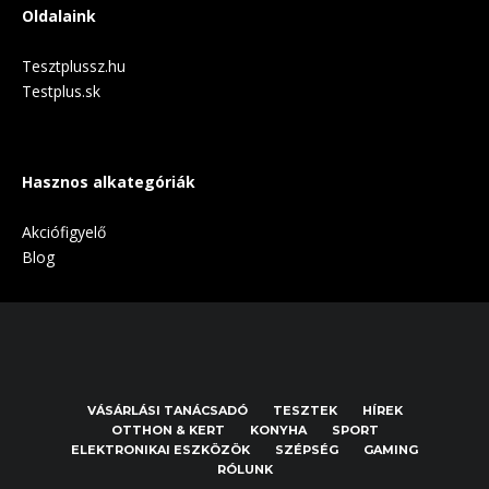
Oldalaink
Tesztplussz.hu
Testplus.sk
Hasznos alkategóriák
Akciófigyelő
Blog
VÁSÁRLÁSI TANÁCSADÓ
TESZTEK
HÍREK
OTTHON & KERT
KONYHA
SPORT
ELEKTRONIKAI ESZKÖZÖK
SZÉPSÉG
GAMING
RÓLUNK