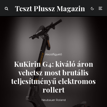
Teszt Plussz Magazin
Akciófigyelő
KuKirin G4: kiváló áron
vehetsz most brutális
teljesítményű elektromos
rollert
Neubauer Roland