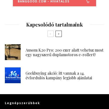
BANGGOOD.COM – HIVATALOS
Kapcsolódó tartalmaink
Ausom K20 Pro: 200 ezer alatt vehetsz most
egy nagyszerű duplamotoros e-rollert!
Geekbuying akció: itt vannak a 14.
évfordulós kampány legjobb ajánlatai
Legnépszerűbbek