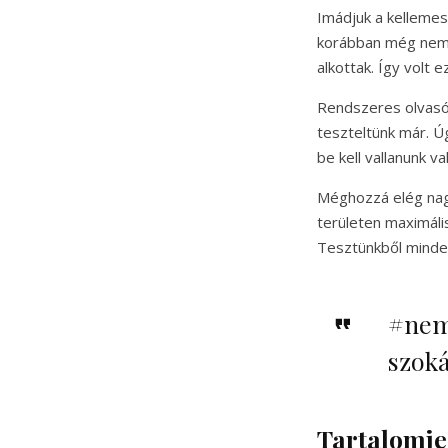
Imádjuk a kellemes
korábban még nem i
alkottak. Így volt 
Rendszeres olvasói
teszteltünk már. Ú
be kell vallanunk va
Méghozzá elég nag
területen maximáli
Tesztünkből minde
#nem 
szok
Tartalomj