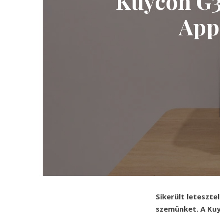
Kuycon G32
Appl
Sikerült leteszte
szemünket. A Kuy