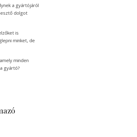
ynek a gyártójáról
pesztő dolgot
lzőket is
lepni minket, de
 amely minden
 a gyártó?
lmazó