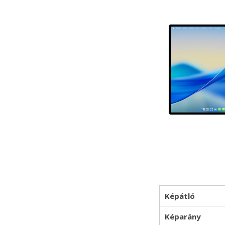
Képátló
Képarány