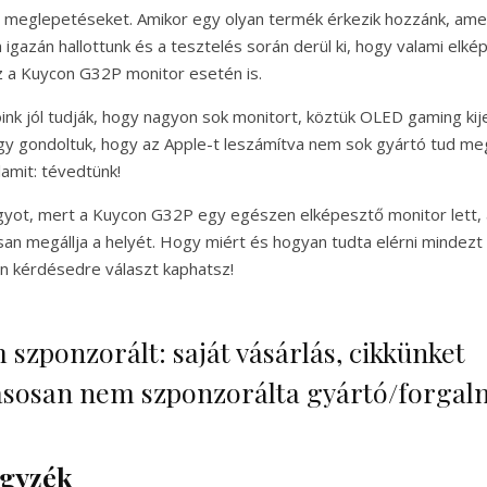
 meglepetéseket. Amikor egy olyan termék érkezik hozzánk, amel
gazán hallottunk és a tesztelés során derül ki, hogy valami elké
ez a Kuycon G32P monitor esetén is.
nk jól tudják, hogy nagyon sok monitort, köztük OLED gaming kije
gy gondoltuk, hogy az Apple-t leszámítva nem sok gyártó tud meg
lamit: tévedtünk!
yot, mert a Kuycon G32P egy egészen elképesztő monitor lett,
san megállja a helyét. Hogy miért és hogyan tudta elérni mindezt
n kérdésedre választ kaphatsz!
szponzorált: saját vásárlás, cikkünket
ásosan nem szponzorálta gyártó/forga
egyzék