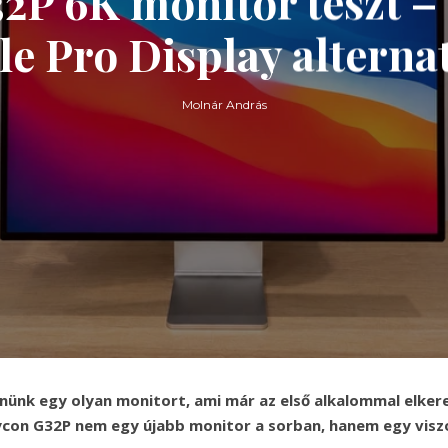
P 6K monitor teszt – 
e Pro Display alterna
Molnár András
lnünk egy olyan monitort, ami már az első alkalommal elker
con G32P nem egy újabb monitor a sorban, hanem egy viszo