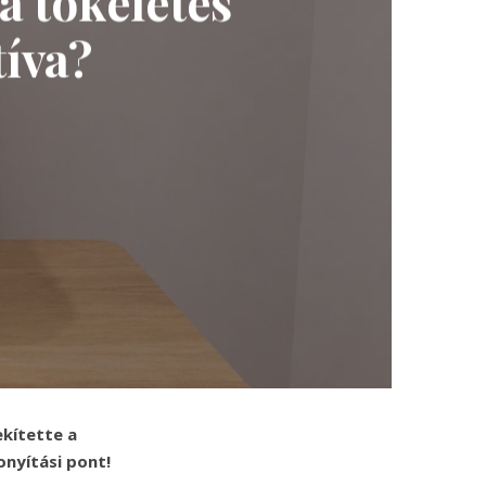
a tökéletes
tíva?
ekítette a
nyítási pont!