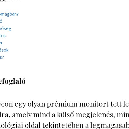
somagban?
ső
inőség
tok
n
ások
ás?
efoglaló
con egy olyan prémium monitort tett le
lra, amely mind a külső megjelenés, mi
ológiai oldal tekintetében a legmagasa