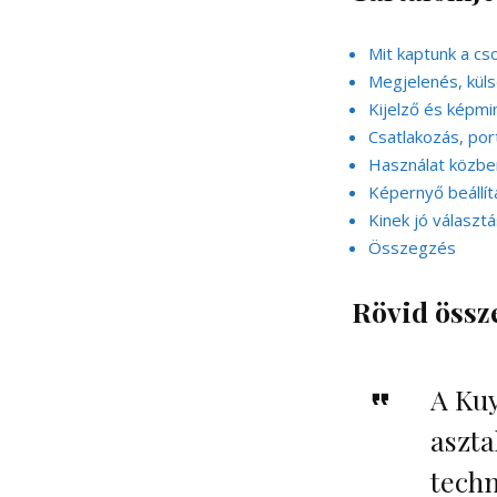
Mit kaptunk a c
Megjelenés, kül
Kijelző és képm
Csatlakozás, por
Használat közbe
Képernyő beállít
Kinek jó választ
Összegzés
Rövid össz
A Kuy
aszta
techn