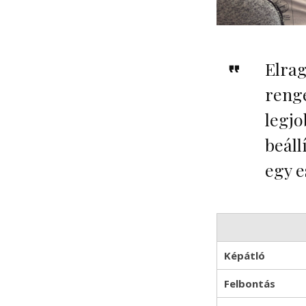
Elrag
renge
legjo
beáll
egy e
Képátló
Felbontás