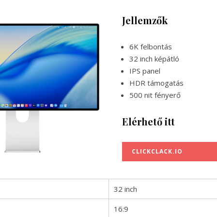
Jellemzők
6K felbontás
32 inch képátló
IPS panel
HDR támogatás
500 nit fényerő
Elérhető itt
CLICKCLACK.IO
32 inch
16:9