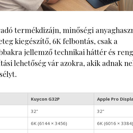
adó termékdizájn, minőségi anyaghaszn
teg kiegészítő, 6K felbontás, csak a
bbakra jellemző technikai háttér és ren
ítási lehetőség vár azokra, akik adnak ne
sélyt.
Kuycon G32P
Apple Pro Displ
32"
32"
6K (6144 × 3456)
6K (6016 × 3384