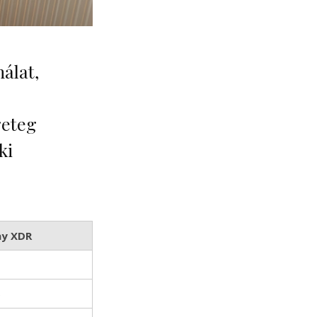
álat,
geteg
ki
ay XDR
)