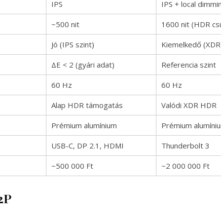
IPS
IPS + local dimmi
~500 nit
1600 nit (HDR cs
Jó (IPS szint)
Kiemelkedő (XDR
ΔЕ < 2 (gyári adat)
Referencia szint
60 Hz
60 Hz
Alap HDR támogatás
Valódi XDR HDR
Prémium alumínium
Prémium alumíni
USB-C, DP 2.1, HDMI
Thunderbolt 3
~500 000 Ft
~2 000 000 Ft
2P