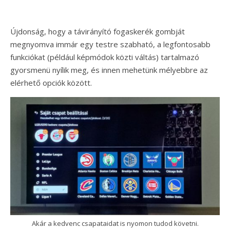
Újdonság, hogy a távirányító fogaskerék gombját
megnyomva immár egy testre szabható, a legfontosabb
funkciókat (például képmódok közti váltás) tartalmazó
gyorsmenü nyílik meg, és innen mehetünk mélyebbre az
elérhető opciók között.
Akár a kedvenc csapataidat is nyomon tudod követni.