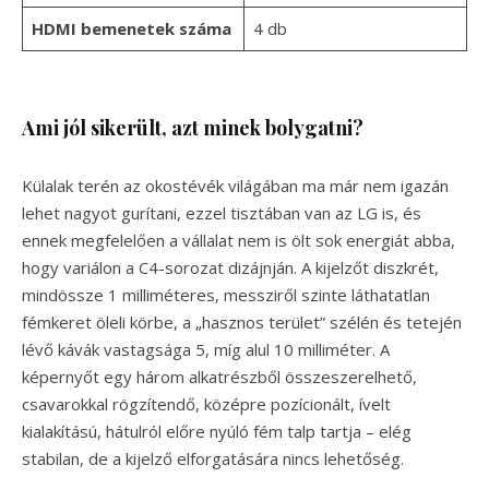
HDMI bemenetek száma
4 db
Ami jól sikerült, azt minek bolygatni?
Külalak terén az okostévék világában ma már nem igazán
lehet nagyot gurítani, ezzel tisztában van az LG is, és
ennek megfelelően a vállalat nem is ölt sok energiát abba,
hogy variálon a C4-sorozat dizájnján. A kijelzőt diszkrét,
mindössze 1 milliméteres, messziről szinte láthatatlan
fémkeret öleli körbe, a „hasznos terület” szélén és tetején
lévő kávák vastagsága 5, míg alul 10 milliméter. A
képernyőt egy három alkatrészből összeszerelhető,
csavarokkal rögzítendő, középre pozícionált, ívelt
kialakítású, hátulról előre nyúló fém talp tartja – elég
stabilan, de a kijelző elforgatására nincs lehetőség.