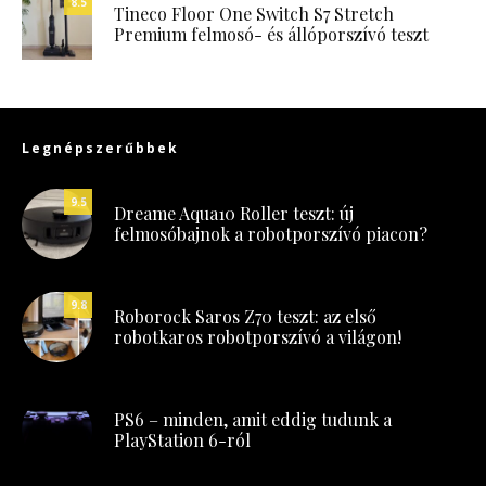
8.5
Tineco Floor One Switch S7 Stretch
Premium felmosó- és állóporszívó teszt
Legnépszerűbbek
9.5
Dreame Aqua10 Roller teszt: új
felmosóbajnok a robotporszívó piacon?
9.8
Roborock Saros Z70 teszt: az első
robotkaros robotporszívó a világon!
PS6 – minden, amit eddig tudunk a
PlayStation 6-ról