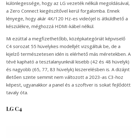
különlegessége, hogy az LG vezeték nélküli megoldásával,
a Zero Connect kiegészítővel kerül forgalomba. Ennek
lényege, hogy akár 4K/120 Hz-es videójel is átküldhető a
készülékre, méghozzá HDMI-kábel nélkül.
Mi ezúttal a megfizethetőbb, középkategóriát képviselő
C4 sorozat 55 hüvelykes modelljét vizsgáltuk be, de a
kijelző természetesen idén is elérhető más méretekben. A
tévé kapható a tesztalanyunknál kisebb (42 és 48 hüvelyk)
és nagyobb (65, 77, 83 hüvelyk) kiszerelésben is. A dizájnt
illetően szinte semmit nem változott a 2023-as C3-hoz
képest, ugyanakkor a panel és a szoftver is sokat fejlődött
tavaly óta.
LG C4