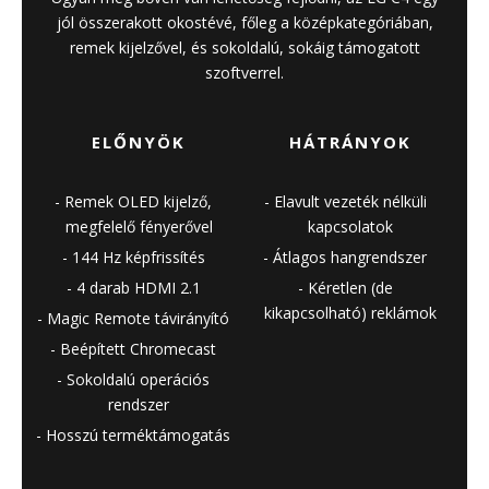
jól összerakott okostévé, főleg a középkategóriában,
remek kijelzővel, és sokoldalú, sokáig támogatott
szoftverrel.
ELŐNYÖK
HÁTRÁNYOK
Remek OLED kijelző,
Elavult vezeték nélküli
megfelelő fényerővel
kapcsolatok
144 Hz képfrissítés
Átlagos hangrendszer
4 darab HDMI 2.1
Kéretlen (de
kikapcsolható) reklámok
Magic Remote távirányító
Beépített Chromecast
Sokoldalú operációs
rendszer
Hosszú terméktámogatás