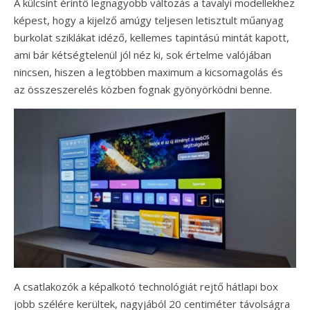
A külcsínt érintő legnagyobb változás a tavalyi modellekhez
képest, hogy a kijelző amúgy teljesen letisztult műanyag
burkolat sziklákat idéző, kellemes tapintású mintát kapott,
ami bár kétségtelenül jól néz ki, sok értelme valójában
nincsen, hiszen a legtöbben maximum a kicsomagolás és
az összeszerelés közben fognak gyönyörködni benne.
A csatlakozók a képalkotó technológiát rejtő hátlapi box
jobb szélére kerültek, nagyjából 20 centiméter távolságra