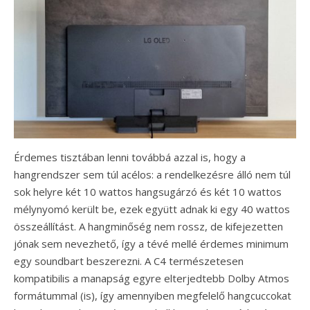
Érdemes tisztában lenni továbbá azzal is, hogy a
hangrendszer sem túl acélos: a rendelkezésre álló nem túl
sok helyre két 10 wattos hangsugárzó és két 10 wattos
mélynyomó került be, ezek együtt adnak ki egy 40 wattos
összeállítást. A hangminőség nem rossz, de kifejezetten
jónak sem nevezhető, így a tévé mellé érdemes minimum
egy soundbart beszerezni. A C4 természetesen
kompatibilis a manapság egyre elterjedtebb Dolby Atmos
formátummal (is), így amennyiben megfelelő hangcuccokat