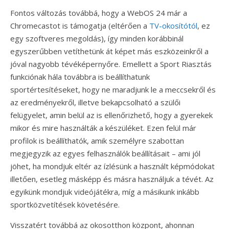
Fontos változás továbbá, hogy a WebOS 24 már a
Chromecastot is támogatja (eltérően a
TV-okosítótól
, ez
egy szoftveres megoldás), így minden korábbinál
egyszerűbben vetíthetünk át képet más eszközeinkről a
jóval nagyobb tévéképernyőre. Emellett a Sport Riasztás
funkciónak hála továbbra is beállíthatunk
sportértesítéseket, hogy ne maradjunk le a meccsekről és
az eredményekről, illetve bekapcsolható a szülői
felügyelet, amin belül az is ellenőrizhető, hogy a gyerekek
mikor és mire használták a készüléket. Ezen felül már
profilok is beállíthatók, amik személyre szabottan
megjegyzik az egyes felhasználók beállításait – ami jól
jöhet, ha mondjuk eltér az ízlésünk a használt képmódokat
illetően, esetleg másképp és másra használjuk a tévét. Az
egyikünk mondjuk videójátékra, míg a másikunk inkább
sportközvetítések követésére.
Visszatért továbbá az okosotthon központ, ahonnan