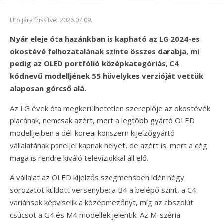
Utoljára frissítve:
2026.07.09.
Nyár eleje óta hazánkban is kapható az LG 2024-es
okostévé felhozatalának szinte összes darabja, mi
pedig az OLED portfólió középkategóriás, C4
kódnevű modelljének 55 hüvelykes verzióját vettük
alaposan górcső alá.
Az LG évek óta megkerülhetetlen szereplője az okostévék
piacának, nemcsak azért, mert a legtöbb gyártó OLED
modelljeiben a dél-koreai konszern kijelzőgyártó
vállalatának paneljei kapnak helyet, de azért is, mert a cég
maga is rendre kiváló televíziókkal áll elő.
A vállalat az OLED kijelzős szegmensben idén négy
sorozatot küldött versenybe: a B4 a belépő szint, a C4
variánsok képviselik a középmezőnyt, míg az abszolút
csúcsot a G4 és M4 modellek jelentik. Az M-széria