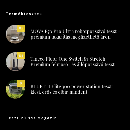
Terméktesztek
8.8
MOVA P70 Pro Ultra robotporszívó teszt –
prémium takarítás megfizethető áron
8.5
Tineco Floor One Switch S7 Stretch
Premium felmosó- és állóporszívó teszt
9
BLUETTI Elite 300 power station teszt:
kicsi, erős és elbír mindent
Teszt Plussz Magazin