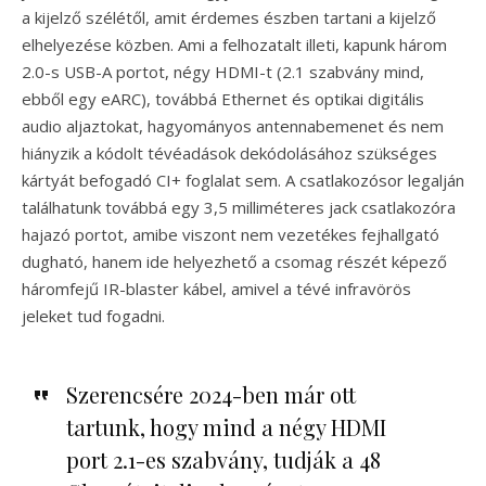
a kijelző szélétől, amit érdemes észben tartani a kijelző
elhelyezése közben. Ami a felhozatalt illeti, kapunk három
2.0-s USB-A portot, négy HDMI-t (2.1 szabvány mind,
ebből egy eARC), továbbá Ethernet és optikai digitális
audio aljaztokat, hagyományos antennabemenet és nem
hiányzik a kódolt tévéadások dekódolásához szükséges
kártyát befogadó CI+ foglalat sem. A csatlakozósor legalján
találhatunk továbbá egy 3,5 milliméteres jack csatlakozóra
hajazó portot, amibe viszont nem vezetékes fejhallgató
dugható, hanem ide helyezhető a csomag részét képező
háromfejű IR-blaster kábel, amivel a tévé infravörös
jeleket tud fogadni.
Szerencsére 2024-ben már ott
tartunk, hogy mind a négy HDMI
port 2.1-es szabvány, tudják a 48