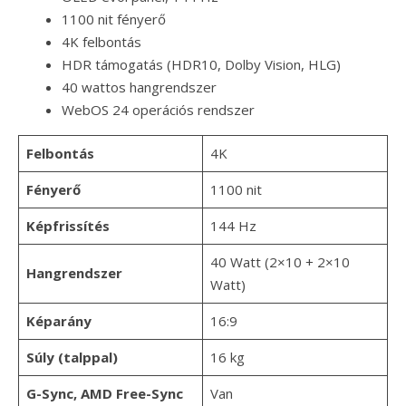
1100 nit fényerő
4K felbontás
HDR támogatás (HDR10, Dolby Vision, HLG)
40 wattos hangrendszer
WebOS 24 operációs rendszer
Felbontás
4K
Fényerő
1100 nit
Képfrissítés
144 Hz
40 Watt (2×10 + 2×10
Hangrendszer
Watt)
Képarány
16:9
Súly (talppal)
16 kg
G-Sync, AMD Free-Sync
Van