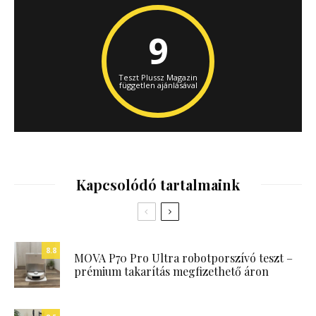
9
Teszt Plussz Magazin
független ajánlásával
Kapcsolódó tartalmaink
8.8
MOVA P70 Pro Ultra robotporszívó teszt –
prémium takarítás megfizethető áron