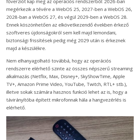
főverziót kap meg az operációs rendszerből: 2026-ban
megérkezik a tévére a WebOS 25, 2027-ben a WebOS 26,
2028-ban a WebOS 27, és végül 2029-ben a WebOS 28.
Ennek köszönhetően az elkövetkezendő években érkező
szoftveres újdonságokról sem kell majd lemondani,
biztonsági frissítések pedig még 2029 után is érkeznek
majd a készülékre.
Nem elhanyagolható továbbá, hogy az operációs
rendszerre elérhető szinte az összes népszerű streaming
alkalmazás (Netflix, Max, Disney+, SkyShowTime, Apple
TV+, Amazon Prime Video, YouTube, Twitch, RTL+ stb.),
illetve sokak számára hasznos funkció lehet az is, hogy a
távirányítóba épített mikrofonnak hála a hangvezérlés is
elérhető.