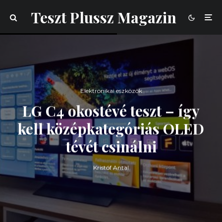
Teszt Plussz Magazin
Elektronikai eszközök
LG C4 okostévé teszt – így
kell középkategóriás OLED
tévét csinálni
Kristóf Antal