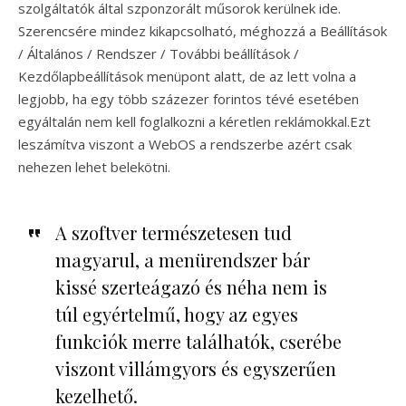
szolgáltatók által szponzorált műsorok kerülnek ide.
Szerencsére mindez kikapcsolható, méghozzá a Beállítások
/ Általános / Rendszer / További beállítások /
Kezdőlapbeállítások menüpont alatt, de az lett volna a
legjobb, ha egy több százezer forintos tévé esetében
egyáltalán nem kell foglalkozni a kéretlen reklámokkal.Ezt
leszámítva viszont a WebOS a rendszerbe azért csak
nehezen lehet belekötni.
A szoftver természetesen tud
magyarul, a menürendszer bár
kissé szerteágazó és néha nem is
túl egyértelmű, hogy az egyes
funkciók merre találhatók, cserébe
viszont villámgyors és egyszerűen
kezelhető.