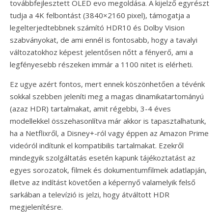
továbbfejlesztett OLED evo megoldása. A kijelző egyrészt
tudja a 4K felbontást (3840×2160 pixel), támogatja a
legelterjedtebbnek számító HDR10 és Dolby Vision
szabványokat, de ami ennél is fontosabb, hogy a tavalyi
változatokhoz képest jelentősen nőtt a fényerő, ami a
legfényesebb részeken immár a 1100 nitet is elérheti.
Ez ugye azért fontos, mert ennek köszönhetően a tévénk
sokkal szebben jeleníti meg a magas dinamikatartományú
(azaz HDR) tartalmakat, amit régebbi, 3-4 éves
modellekkel összehasonlítva már akkor is tapasztalhatunk,
ha a Netflixről, a Disney+-ról vagy éppen az Amazon Prime
videóról indítunk el kompatibilis tartalmakat. Ezekről
mindegyik szolgáltatás esetén kapunk tájékoztatást az
egyes sorozatok, filmek és dokumentumfilmek adatlapján,
illetve az indítást követően a képernyő valamelyik felső
sarkában a televízió is jelzi, hogy átváltott HDR
megjelenítésre.