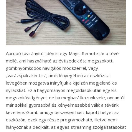
Apropó távirányító: idén is egy Magic Remote jár a tévé
mellé, ami használható az évtizedek óta megszokott,
gombnyomkodós navigálós módszerrel, vagy
„varázspálcaként is”, amik lényegében az eszközt a
levegőben mozgatva irányítjuk a kijelzőn megjelenő kis
nyilacskát. Ez a hagyományos megoldások után egy kis
megszokást igényel, de ha megbarátkozunk vele, onnantól
már sokkal gyorsabbá és kényelmesebbé válik a tévénk
kezelése. Gomb amúgy összesen húsz kapott helyet az
eszközön, ezek egy része programozható, illetve nem
hiányoznak a dedikált, az egyes streaming szolgáltatásokat