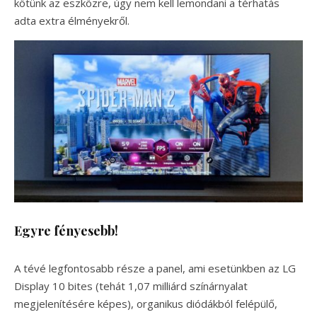
kötünk az eszközre, úgy nem kell lemondani a térhatás
adta extra élményekről.
Egyre fényesebb!
A tévé legfontosabb része a panel, ami esetünkben az LG
Display 10 bites (tehát 1,07 milliárd színárnyalat
megjelenítésére képes), organikus diódákból felépülő,