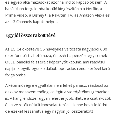
és egyéb alkalmazásokat azonnal indító kapcsolók sem. A
hazánkban forgalomba kerülő kiegészítőn a a Netflix, a
Prime Video, a Disney+, a Rakuten TV, az Amazon Alexa és
az LG Channels kapott helyet.
Egy jól összerakott tévé
Az LG C4 okostévé 55 hüvelykes változata nagyjából 600
ezer forintért vihető haza, és ezért a pénzért egy remek
OLED panellel felszerelt képernyőt kapunk, ami ráadásul
napjaink egyik legsokoldalúbb operációs rendszerével kerül
forgalomba.
A képminőségre egyáltalán nem lehet panasz, ráadásul az
eszköz messzemenőleg kielégíti a videójátékos igényeket
is. A hangrendszer ugyan lehetne jobb, illetve a csatlakozók
és a vezeték nélküli kapcsolat terén is lenne hová fejlődni,
de ezeket leszámítva egy nagyon jól összerakott