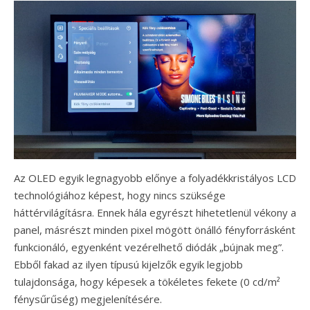
Az OLED egyik legnagyobb előnye a folyadékkristályos LCD
technológiához képest, hogy nincs szüksége
háttérvilágításra. Ennek hála egyrészt hihetetlenül vékony a
panel, másrészt minden pixel mögött önálló fényforrásként
funkcionáló, egyenként vezérelhető diódák „bújnak meg”.
Ebből fakad az ilyen típusú kijelzők egyik legjobb
tulajdonsága, hogy képesek a tökéletes fekete (0 cd/m²
fénysűrűség) megjelenítésére.