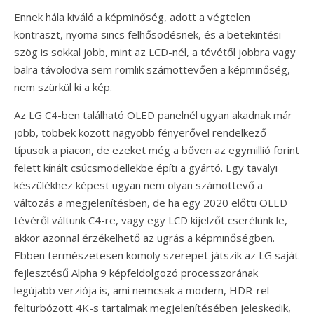
Ennek hála kiváló a képminőség, adott a végtelen
kontraszt, nyoma sincs felhősödésnek, és a betekintési
szög is sokkal jobb, mint az LCD-nél, a tévétől jobbra vagy
balra távolodva sem romlik számottevően a képminőség,
nem szürkül ki a kép.
Az LG C4-ben található OLED panelnél ugyan akadnak már
jobb, többek között nagyobb fényerővel rendelkező
típusok a piacon, de ezeket még a bőven az egymillió forint
felett kínált csúcsmodellekbe építi a gyártó. Egy tavalyi
készülékhez képest ugyan nem olyan számottevő a
változás a megjelenítésben, de ha egy 2020 előtti OLED
tévéről váltunk C4-re, vagy egy LCD kijelzőt cserélünk le,
akkor azonnal érzékelhető az ugrás a képminőségben.
Ebben természetesen komoly szerepet játszik az LG saját
fejlesztésű Alpha 9 képfeldolgozó processzorának
legújabb verziója is, ami nemcsak a modern, HDR-rel
felturbózott 4K-s tartalmak megjelenítésében jeleskedik,