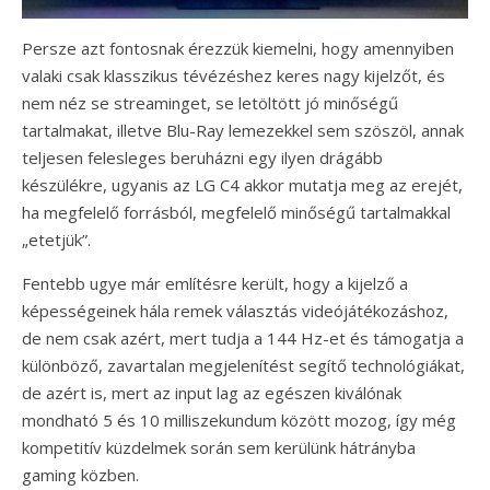
Persze azt fontosnak érezzük kiemelni, hogy amennyiben
valaki csak klasszikus tévézéshez keres nagy kijelzőt, és
nem néz se streaminget, se letöltött jó minőségű
tartalmakat, illetve Blu-Ray lemezekkel sem szöszöl, annak
teljesen felesleges beruházni egy ilyen drágább
készülékre, ugyanis az LG C4 akkor mutatja meg az erejét,
ha megfelelő forrásból, megfelelő minőségű tartalmakkal
„etetjük”.
Fentebb ugye már említésre került, hogy a kijelző a
képességeinek hála remek választás videójátékozáshoz,
de nem csak azért, mert tudja a 144 Hz-et és támogatja a
különböző, zavartalan megjelenítést segítő technológiákat,
de azért is, mert az input lag az egészen kiválónak
mondható 5 és 10 milliszekundum között mozog, így még
kompetitív küzdelmek során sem kerülünk hátrányba
gaming közben.