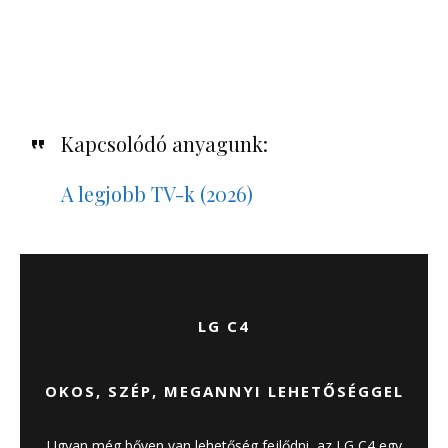
Kapcsolódó anyagunk:
A legjobb TV-k (2026)
LG C4
OKOS, SZÉP, MEGANNYI LEHETŐSÉGGEL
Ugyan még bőven van lehetőség fejlődni, az LG C4 egy