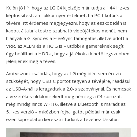
Külön jó hír, hogy az LG C4 kijelzője már tudja a 144 Hz-es
képfrissítést, ami akkor nyer értelmet, ha PC-t kötünk a
tévére. Itt érdemes megjegyezni, hogy az eszköz idén is
kapott általunk testre szabható videójátékos menüt, nem
hiányzik a G-Sync és a FreeSync támogatás, illetve adott a
VRR, az ALLM és a HGiG is – utóbbi a gamereknek segít
úgy beállítani a HDR-t, hogy a játékok a lehető legszebben
jelenjenek meg a tévén.
Ami viszont csalódás, hogy az LG még idén sem érezte
szükségét, hogy USB-C portot tegyen a tévéjére, ráadásul
az USB-A-nál is leragadtak a 2.0-s szabványnál. És nemcsak
a vezetékes oldalon rekedt meg némileg a C4-sorozat:
még mindig nincs Wi-Fi 6, illetve a Bluetooth is maradt az
5.1-es verzió – miközben fejhallgatót például már csak
ezen kapcsolaton keresztül tudunk a tévéhez társítani.