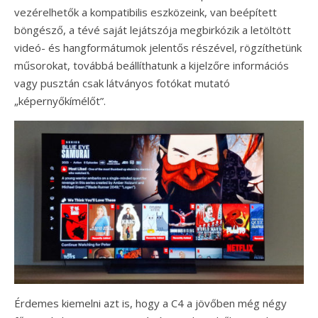
vezérelhetők a kompatibilis eszközeink, van beépített
böngésző, a tévé saját lejátszója megbirkózik a letöltött
videó- és hangformátumok jelentős részével, rögzíthetünk
műsorokat, továbbá beállíthatunk a kijelzőre információs
vagy pusztán csak látványos fotókat mutató
„képernyőkímélőt”.
Érdemes kiemelni azt is, hogy a C4 a jövőben még négy