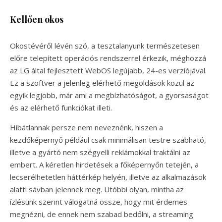
Kellően okos
Okostévéről lévén szó, a tesztalanyunk természetesen
előre telepített operációs rendszerrel érkezik, méghozzá
az LG által fejlesztett WebOS legújabb, 24-es verziójával.
Ez a szoftver a jelenleg elérhető megoldások közül az
egyik legjobb, már ami a megbízhatóságot, a gyorsaságot
és az elérhető funkciókat illeti.
Hibátlannak persze nem neveznénk, hiszen a
kezdőképernyő például csak minimálisan testre szabható,
illetve a gyártó nem szégyelli reklámokkal traktálni az
embert. A kéretlen hirdetések a főképernyőn tetején, a
lecserélhetetlen háttérkép helyén, illetve az alkalmazások
alatti sávban jelennek meg. Utóbbi olyan, mintha az
ízlésünk szerint válogatná össze, hogy mit érdemes
megnézni, de ennek nem szabad bedőlni, a streaming