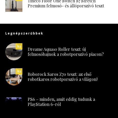
Tineco Floor One Switch S7 Stretch
Premium felmosó- és állóporszívó teszt
Legnépszerűbbek
9.5
Dreame Aqua10 Roller teszt: új
felmosóbajnok a robotporszívó piacon?
9.8
Roborock Saros Z70 teszt: az első
robotkaros robotporszívó a világon!
PS6 – minden, amit eddig tudunk a
PlayStation 6-ról