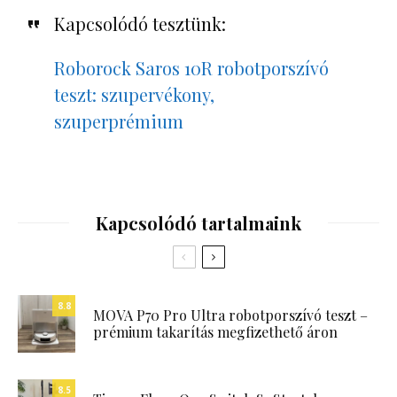
Kapcsolódó tesztünk:
Roborock Saros 10R robotporszívó
teszt: szupervékony,
szuperprémium
Kapcsolódó tartalmaink
8.8
MOVA P70 Pro Ultra robotporszívó teszt –
prémium takarítás megfizethető áron
8.5