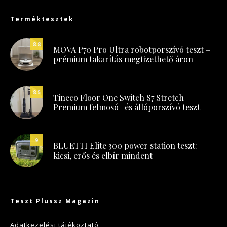
Terméktesztek
8.8
MOVA P70 Pro Ultra robotporszívó teszt –
prémium takarítás megfizethető áron
8.5
Tineco Floor One Switch S7 Stretch
Premium felmosó- és állóporszívó teszt
9
BLUETTI Elite 300 power station teszt:
kicsi, erős és elbír mindent
Teszt Plussz Magazin
Adatkezelési tájékoztató