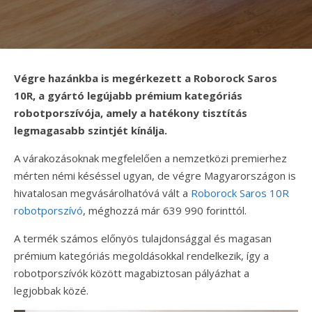
Végre hazánkba is megérkezett a Roborock Saros
10R, a gyártó legújabb prémium kategóriás
robotporszívója, amely a hatékony tisztítás
legmagasabb szintjét kínálja.
A várakozásoknak megfelelően a nemzetközi premierhez
mérten némi késéssel ugyan, de végre Magyarországon is
hivatalosan megvásárolhatóvá vált a
Roborock Saros 10R
robotporszívó
, méghozzá már 639 990 forinttól.
A termék számos előnyös tulajdonsággal és magasan
prémium kategóriás megoldásokkal rendelkezik, így a
robotporszívók között magabiztosan pályázhat a
legjobbak közé.