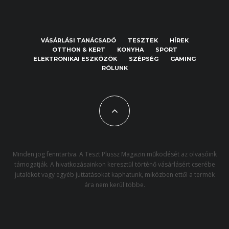
VÁSÁRLÁSI TANÁCSADÓ
TESZTEK
HÍREK
OTTHON & KERT
KONYHA
SPORT
ELEKTRONIKAI ESZKÖZÖK
SZÉPSÉG
GAMING
RÓLUNK
Minden jog fenntartva. A Teszt Plussz Magazin működését az olvasóink
támogatják. A hivatkozásainkon keresztül történő vásárlásért cserébe
jutalékot vagy egyéb juttatásokat kaphatunk, miközben ettől a termék
ára nem kerül többe.