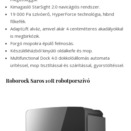
Kimagasló StarSight 2.0 navicágiós rendszer.
19 000 Pa szívóerő, HyperForce technológia, hibrid
főkefék.
AdaptLift alváz, amivel akár 4 centiméteres akadályokkal
is megbirkózik.
Forgó mopokra épülő felmosás.
Készülékházból kinyúló oldalkefe és mop.
Multifunctional Dock 4.0 dokkolóállomás automata
ürítéssel, mop tisztítással és szárítással, gyorstöltéssel.
Roborock Saros 10R robotporszívó