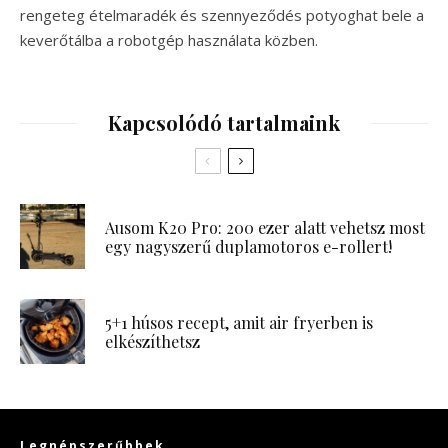
rengeteg ételmaradék és szennyeződés potyoghat bele a
keverőtálba a robotgép használata közben.
Kapcsolódó tartalmaink
Ausom K20 Pro: 200 ezer alatt vehetsz most
egy nagyszerű duplamotoros e-rollert!
5+1 húsos recept, amit air fryerben is
elkészíthetsz
Legnépszerűbbek