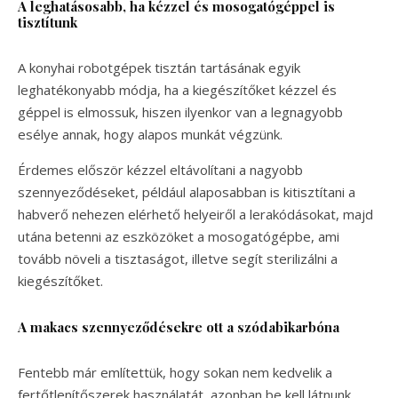
A leghatásosabb, ha kézzel és mosogatógéppel is
tisztítunk
A konyhai robotgépek tisztán tartásának egyik
leghatékonyabb módja, ha a kiegészítőket kézzel és
géppel is elmossuk, hiszen ilyenkor van a legnagyobb
esélye annak, hogy alapos munkát végzünk.
Érdemes először kézzel eltávolítani a nagyobb
szennyeződéseket, például alaposabban is kitisztítani a
habverő nehezen elérhető helyeiről a lerakódásokat, majd
utána betenni az eszközöket a mosogatógépbe, ami
tovább növeli a tisztaságot, illetve segít sterilizálni a
kiegészítőket.
A makacs szennyeződésekre ott a szódabikarbóna
Fentebb már említettük, hogy sokan nem kedvelik a
fertőtlenítőszerek használatát, azonban be kell látnunk,