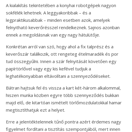
A kialakítás tekintetében a konyhai robotgépek nagyon
sokfélék lehetnek. A leggyakoribbak – és a
legpraktikusabbak – minden esetben azok, amelyek
felnyitható keverőrésszel rendelkeznek. Sajnos azonban
ennek a megoldásnak van egy nagy hátulütője.
Konkrétan arról van szó, hogy ahol a fix talprész és a
keverőszár találkozik, ott rengeteg ételmaradék és por
tud összegyűlni. Innen a szár felnyitását követően egy
papírtörlővel vagy egy kis kefével tudjuk a
leghatékonyabban eltávolítani a szennyeződéseket.
Bátran hajtsuk fel és vissza a kart két-három alkalommal,
hiszen munka közben egyre több szennyeződés bukkan
majd elő, de kitartóan ismételt törlőmozdulatokkal hamar
megtisztíthatjuk ezt a helyet.
Erre a jelentéktelennek tűnő pontra azért érdemes nagy
figyelmet fordítani a tisztítás szempontjából, mert innen