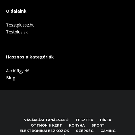
Oldalaink
Tesztplussz.hu
Testplus.sk
Hasznos alkategóriák
Akciófigyelő
Blog
VÁSÁRLÁSI TANÁCSADÓ
TESZTEK
HÍREK
OTTHON & KERT
KONYHA
SPORT
ELEKTRONIKAI ESZKÖZÖK
SZÉPSÉG
GAMING