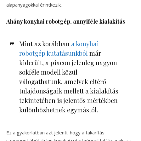
alapanyagokkal érintkezik.
Ahány konyhai robotgép, annyiféle kialakítás
Mint az korábban
a konyhai
robotgép kutatásunkból
már
kiderült, a piacon jelenleg nagyon
sokféle modell közül
válogathatunk, amelyek eltérő
tulajdonságaik mellett a kialakítás
tekintetében is jelentős mértékben
különbözhetnek egymástól.
Ez a gyakorlatban azt jelenti, hogy a takarítás
szempontjából ahány konyhai robotgéppel találkozunk, az