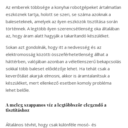
Az emberek többsége a konyhai robotgépeket ártalmatlan
eszköznek tartja, holott se szeri, se száma azoknak a
baleseteknek, amelyek az ilyen eszközök tisztítása során
történnek. A legtöbb ilyen szerencsétlenség oka általában
az, hogy áram alatt hagyják a takarítandó készüléket.
Sokan azt gondolnák, hogy itt a nedvesség és az
elektromosság közötti összeférhetetlenség állhat a
háttérben, valójában azonban a véletlenszerű bekapcsolás
sokkal több baleset előidézője lehet. Ha tehát csak a
keverőtálat akarjuk elmosni, akkor is áramtalanítsuk a
készüléket, mert ellenkező esetben komoly probléma
lehet belőle.
A meleg szappanos víz a legtöbbször elegendő a
tisztításhoz
Általános tévhit, hogy csak különféle mosó- és