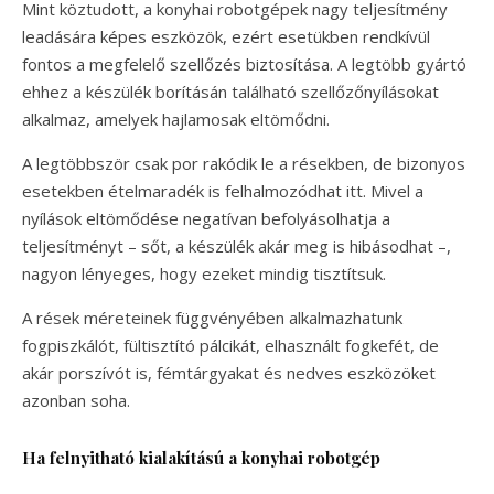
Mint köztudott, a konyhai robotgépek nagy teljesítmény
leadására képes eszközök, ezért esetükben rendkívül
fontos a megfelelő szellőzés biztosítása. A legtöbb gyártó
ehhez a készülék borításán található szellőzőnyílásokat
alkalmaz, amelyek hajlamosak eltömődni.
A legtöbbször csak por rakódik le a résekben, de bizonyos
esetekben ételmaradék is felhalmozódhat itt. Mivel a
nyílások eltömődése negatívan befolyásolhatja a
teljesítményt – sőt, a készülék akár meg is hibásodhat –,
nagyon lényeges, hogy ezeket mindig tisztítsuk.
A rések méreteinek függvényében alkalmazhatunk
fogpiszkálót, fültisztító pálcikát, elhasznált fogkefét, de
akár porszívót is, fémtárgyakat és nedves eszközöket
azonban soha.
Ha felnyitható kialakítású a konyhai robotgép