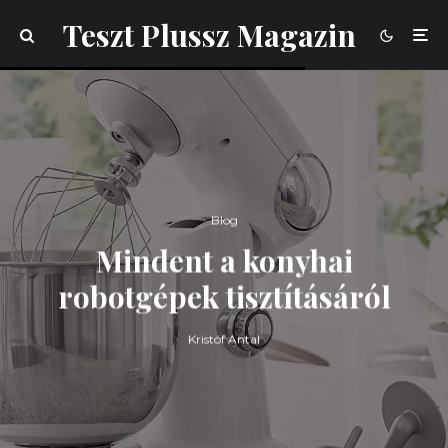
Teszt Plussz Magazin
Blog
Mindent a konyhai
robotgépek tisztításáról
Kristóf Antal