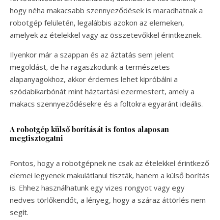
hogy néha makacsabb szennyeződések is maradhatnak a
robotgép felületén, legalábbis azokon az elemeken,
amelyek az ételekkel vagy az összetevőkkel érintkeznek.
Ilyenkor már a szappan és az áztatás sem jelent
megoldást, de ha ragaszkodunk a természetes
alapanyagokhoz, akkor érdemes lehet kipróbálni a
szódabikarbónát mint háztartási ezermestert, amely a
makacs szennyeződésekre és a foltokra egyaránt ideális.
A robotgép külső borítását is fontos alaposan
megtisztogatni
Fontos, hogy a robotgépnek ne csak az ételekkel érintkező
elemei legyenek makulátlanul tiszták, hanem a külső borítás
is. Ehhez használhatunk egy vizes rongyot vagy egy
nedves törlőkendőt, a lényeg, hogy a száraz áttörlés nem
segít.