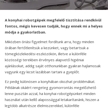
A konyhai robotgépek megfelelő tisztítása rendkívül
fontos, mégis kevesen tudják, hogy ennek mi a helyes
módja a gyakorlatban.
Miközben óriási figyelmet fordítunk arra, hogy minden
órában fertőtlenítsük a kezünket, vagy betartsuk a
tömegközlekedési eszközökön, illetve a különféle
közösségi terekben érvényes alapvető higiéniai
ajánlásokat, addig saját otthonunkban gyakran hajlamosak
vagyunk egy kicsit lazábban tartani a gyeplőt.
Ez pedig különösen a konyhában okozhat problémákat.
Példának okáért rengeteg gyomorrontás megelőzhető
lenne pusztán azzal, ha konyhai robotgépünket minden
használat után kellő alapossággal letakarítanánk, hiszen a
legtöbb alkatrésze élelmiszerekkel, különféle