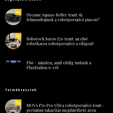
9.5
Dreame Aqua10 Roller teszt: új
felmosóbajnok a robotporszívó piacon?
9.8
Roborock Saros Z70 teszt: az első
robotkaros robotporszívó a világon!
PS6 – minden, amit eddig tudunk a
PlayStation 6-ról
Terméktesztek
8.8
MOVA P70 Pro Ultra robotporszívó teszt –
prémium takarítás megfizethető áron