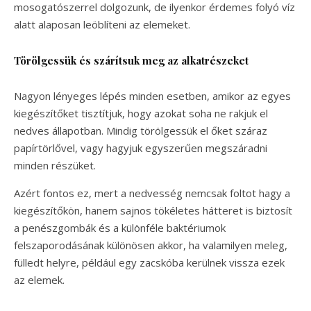
mosogatószerrel dolgozunk, de ilyenkor érdemes folyó víz
alatt alaposan leöblíteni az elemeket.
Törölgessük és szárítsuk meg az alkatrészeket
Nagyon lényeges lépés minden esetben, amikor az egyes
kiegészítőket tisztítjuk, hogy azokat soha ne rakjuk el
nedves állapotban. Mindig törölgessük el őket száraz
papírtörlővel, vagy hagyjuk egyszerűen megszáradni
minden részüket.
Azért fontos ez, mert a nedvesség nemcsak foltot hagy a
kiegészítőkön, hanem sajnos tökéletes hátteret is biztosít
a penészgombák és a különféle baktériumok
felszaporodásának különösen akkor, ha valamilyen meleg,
fülledt helyre, például egy zacskóba kerülnek vissza ezek
az elemek.