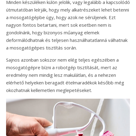
Minden készüléken külön jelölik, vagy legalább a kapcsolódó
útmutatóban leírják, hogy mely alkatrészeket lehet betenni
a mosogatógépbe úgy, hogy azok ne sérüljenek. Ezt
nagyon fontos betartani, mert sok esetben nem is
gondolnánk, hogy bizonyos műanyag elemek
deformálódhatnak és teljesen használhatatlanná válhatnak
a mosogatógépes tisztítás során.
Sajnos azonban sokszor nem elég teljes egészében a
mosogatógépre bízni a robotgép tisztítását, mert az
eredmény nem mindig lesz makulátlan, és a nehezen
elérhető helyeken beragadt ételmaradékok később még
okozhatnak kellemetlen meglepetéseket.