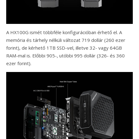
A HX100G ismét többféle konfigurációban érhető el. A
memória és tárhely nélküli változat 719 dollár (260 ezer
forint), de kérhető 1TB SSD-vel, illetve 32- vagy 64GB
RAM-mal is. Előbbi 905-, utóbbi 995 dollár (326- és 360
ezer forint).