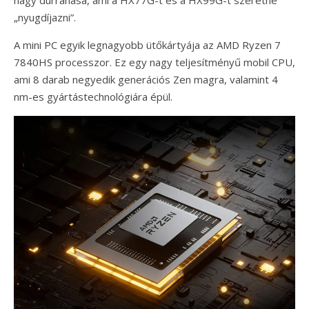
nagy durranása, ami a HX77G-t és a HX99G-t szeretné
„nyugdíjazni”.
A mini PC egyik legnagyobb ütőkártyája az AMD Ryzen 7
7840HS processzor. Ez egy nagy teljesítményű mobil CPU,
ami 8 darab negyedik generációs Zen magra, valamint 4
nm-es gyártástechnológiára épül.