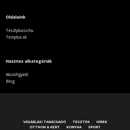
Oldalaink
Tesztplussz.hu
Testplus.sk
Hasznos alkategóriák
Akciófigyelő
Blog
VÁSÁRLÁSI TANÁCSADÓ
TESZTEK
HÍREK
OTTHON & KERT
KONYHA
SPORT