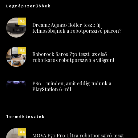
Legnépszerűbbek
9.5
Dreame Aqua10 Roller teszt: új
felmosóbajnok a robotporszívó piacon?
9.8
Roborock Saros Z70 teszt: az első
robotkaros robotporszívó a világon!
PS6 – minden, amit eddig tudunk a
PlayStation 6-ról
Terméktesztek
8.8
MOVA P70 Pro Ultra robotporszívó teszt –