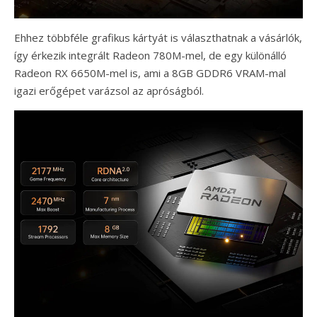
Ehhez többféle grafikus kártyát is választhatnak a vásárlók,
így érkezik integrált Radeon 780M-mel, de egy különálló
Radeon RX 6650M-mel is, ami a 8GB GDDR6 VRAM-mal
igazi erőgépet varázsol az apróságból.