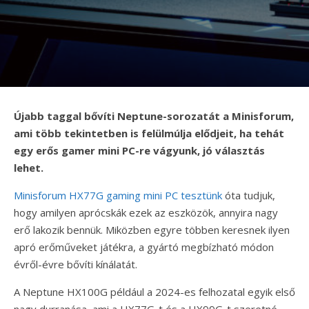
Újabb taggal bővíti Neptune-sorozatát a Minisforum,
ami több tekintetben is felülmúlja elődjeit, ha tehát
egy erős gamer mini PC-re vágyunk, jó választás
lehet.
Minisforum HX77G gaming mini PC tesztünk
óta tudjuk,
hogy amilyen aprócskák ezek az eszközök, annyira nagy
erő lakozik bennük. Miközben egyre többen keresnek ilyen
apró erőműveket játékra, a gyártó megbízható módon
évről-évre bővíti kínálatát.
A Neptune HX100G például a 2024-es felhozatal egyik első