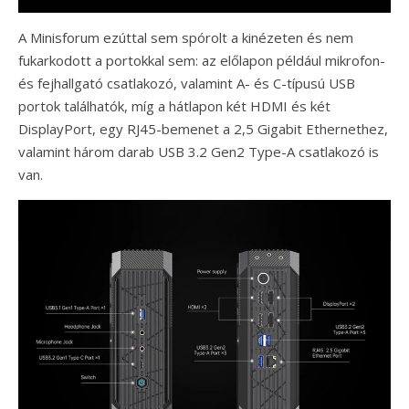
A Minisforum ezúttal sem spórolt a kinézeten és nem
fukarkodott a portokkal sem: az előlapon például mikrofon-
és fejhallgató csatlakozó, valamint A- és C-típusú USB
portok találhatók, míg a hátlapon két HDMI és két
DisplayPort, egy RJ45-bemenet a 2,5 Gigabit Ethernethez,
valamint három darab USB 3.2 Gen2 Type-A csatlakozó is
van.