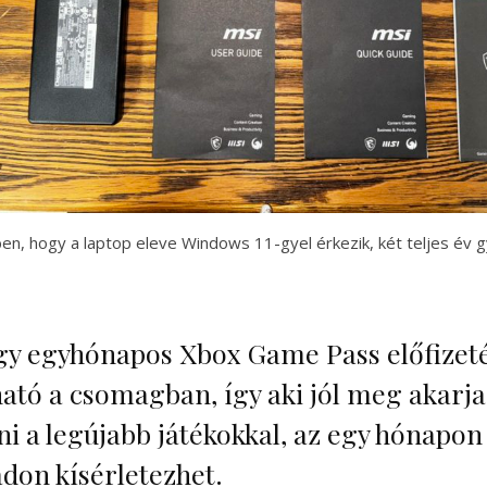
en, hogy a laptop eleve Windows 11-gyel érkezik, két teljes év gy
gy egyhónapos Xbox Game Pass előfizeté
ható a csomagban, így aki jól meg akarja
ni a legújabb játékokkal, az egy hónapon
don kísérletezhet.