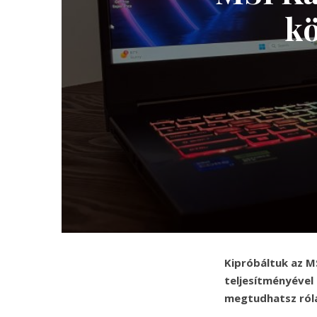
kö
Kipróbáltuk az M
teljesítményével
megtudhatsz ról