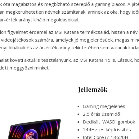
k óta magabiztos és megbízható szereplő a gaming piacon. A ját
ban megkerülhetetlen névnek számítanak, aminek az oka, hogy idő
 ár-érték arányt kínáló megoldásokkal.
lön figyelmet érdemel az MSI Katana termékcsalád, hiszen a név 
ak videojátékosok számára, amelyek jó megjelenésűek, magas mi
ényt kínálnak és az ár-érték arány tekintetében sem vallanak kuda
lat követi aktuális tesztalanyunk, az MSI Katana 15 is. Lássuk, h
udott meggyőzni minket!
Jellemzők
Gaming megjelenés
2,5 órás üzemidő
Dedikált ‘WASD’ gombok
144Hz-es képfrissítés
Intel Core i7-13620H