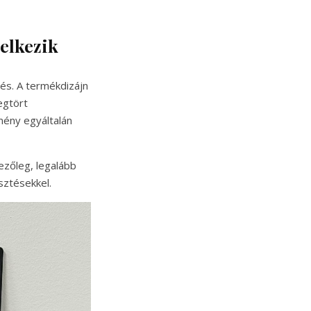
delkezik
nés. A termékdizájn
egtört
dmény egyáltalán
ezőleg, legalább
sztésekkel.