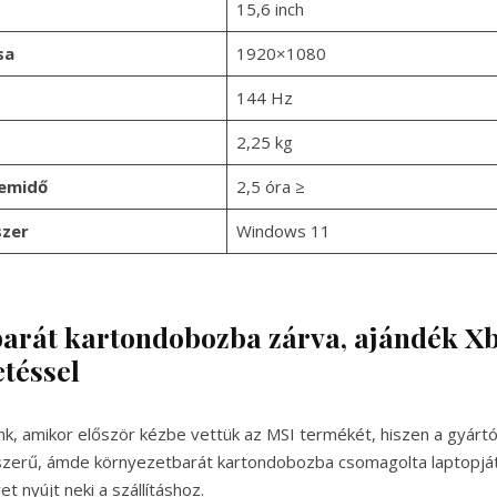
15,6 inch
sa
1920×1080
144 Hz
2,25 kg
emidő
2,5 óra ≥
szer
Windows 11
arát kartondobozba zárva, ajándék 
etéssel
, amikor először kézbe vettük az MSI termékét, hiszen a gyártó
zerű, ámde környezetbarát kartondobozba csomagolta laptopját,
t nyújt neki a szállításhoz.