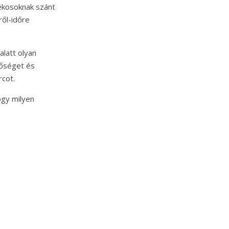
ékosoknak szánt
ről-időre
alatt olyan
nőséget és
rcot.
ogy milyen