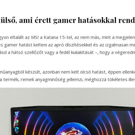
külső, ami érett gamer hatásokkal ren
gyon eltalált az MSI a Katana 15-tel, az nem más, mint a megjele
 gamer hatást kelteni az apró díszítésekkel és az izgalmasan m
lásd a hátsó szellőzőt vagy a fedél kialakítását –, hogy a végere
műanyagból készült, azonban nem kelt olcsó hatást, éppen ellenk
 a termék, remek anyagminőség jellemzi, méghozzá tökéletes ille