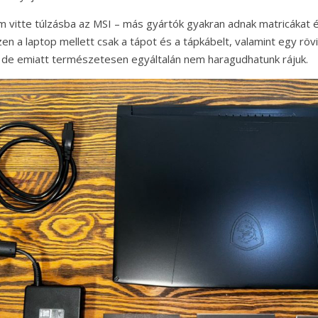
m vitte túlzásba az MSI – más gyártók gyakran adnak matricákat
en a laptop mellett csak a tápot és a tápkábelt, valamint egy rövi
, de emiatt természetesen egyáltalán nem haragudhatunk rájuk.