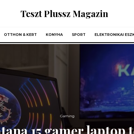
Teszt Plussz Magazin
OTTHON & KERT
KONYHA
SPORT
ELEKTRONIKAI ES
Gaming
ana 15 gamer laptop t