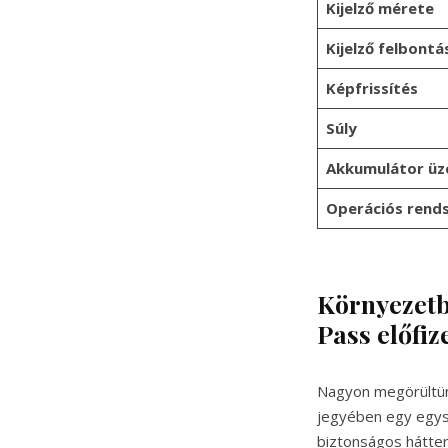
Kijelző mérete
Kijelző felbontá
Képfrissítés
Súly
Akkumulátor üz
Operációs rend
Környezetb
Pass előfiz
Nagyon megörültünk
jegyében egy egys
biztonságos háttere