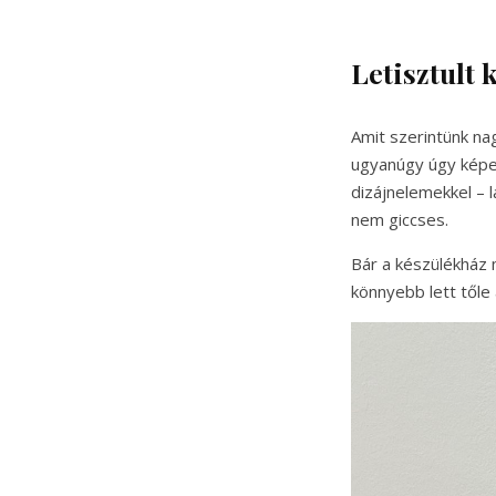
Letisztult 
Amit szerintünk na
ugyanúgy úgy képes
dizájnelemekkel – 
nem giccses.
Bár a készülékház 
könnyebb lett tőle