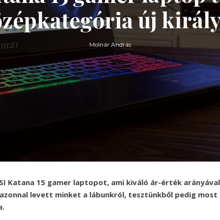
zépkategória új királ
Molnár András
SI Katana 15 gamer laptopot, ami kiváló ár-érték arányáva
 azonnal levett minket a lábunkról, tesztünkből pedig most
a.