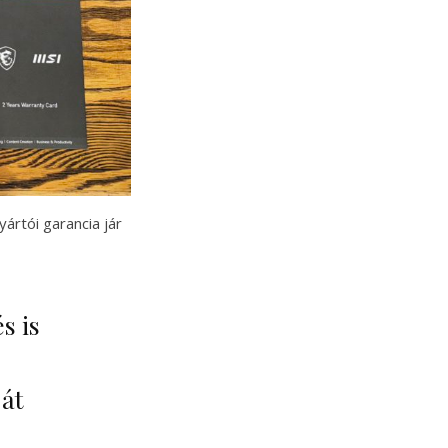
ártói garancia jár
s is
 át