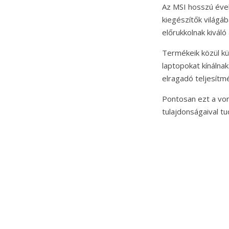
Az MSI hosszú éve
kiegészítők világá
előrukkolnak kiváló
Termékeik közül kü
laptopokat kínáln
elragadó teljesítm
Pontosan ezt a vona
tulajdonságaival t