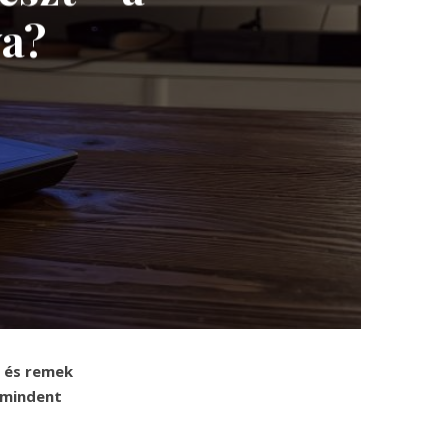
ya?
l és remek
 mindent