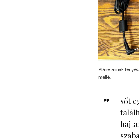
Pláne annak fényéb
mellé,
sőt e
talál
hajta
szaba