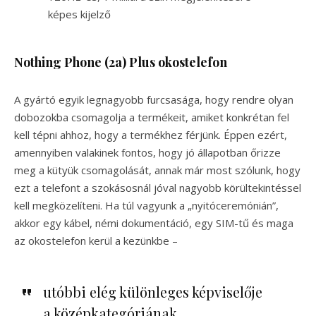
képes kijelző
Nothing Phone (2a) Plus okostelefon
A gyártó egyik legnagyobb furcsasága, hogy rendre olyan
dobozokba csomagolja a termékeit, amiket konkrétan fel
kell tépni ahhoz, hogy a termékhez férjünk. Éppen ezért,
amennyiben valakinek fontos, hogy jó állapotban őrizze
meg a kütyük csomagolását, annak már most szólunk, hogy
ezt a telefont a szokásosnál jóval nagyobb körültekintéssel
kell megközelíteni. Ha túl vagyunk a „nyitóceremónián”,
akkor egy kábel, némi dokumentáció, egy SIM-tű és maga
az okostelefon kerül a kezünkbe –
utóbbi elég különleges képviselője
a középkategóriának.