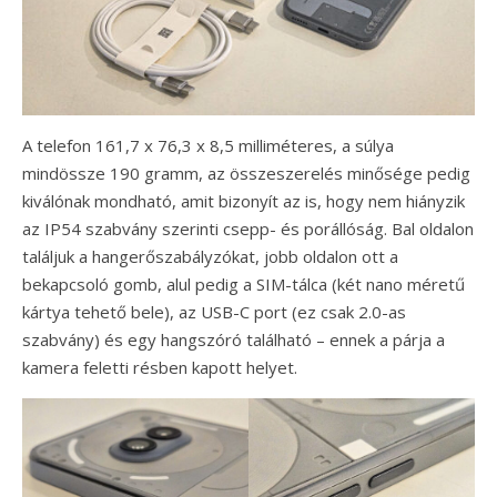
A telefon 161,7 x 76,3 x 8,5 milliméteres, a súlya
mindössze 190 gramm, az összeszerelés minősége pedig
kiválónak mondható, amit bizonyít az is, hogy nem hiányzik
az IP54 szabvány szerinti csepp- és porállóság. Bal oldalon
találjuk a hangerőszabályzókat, jobb oldalon ott a
bekapcsoló gomb, alul pedig a SIM-tálca (két nano méretű
kártya tehető bele), az USB-C port (ez csak 2.0-as
szabvány) és egy hangszóró található – ennek a párja a
kamera feletti résben kapott helyet.