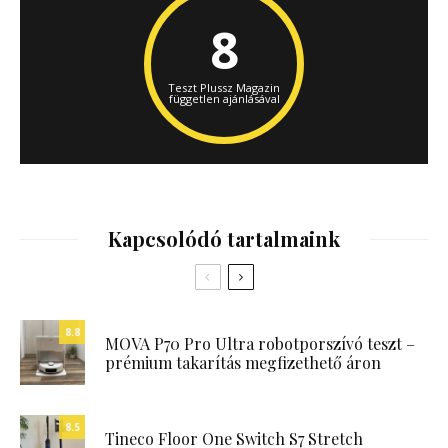
8
Teszt Plussz Magazin
független ajánlásával
Kapcsolódó tartalmaink
8.8
MOVA P70 Pro Ultra robotporszívó teszt –
prémium takarítás megfizethető áron
8.5
Tineco Floor One Switch S7 Stretch