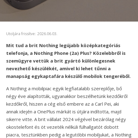
Utoljára frissítve:
2026.06.03.
Mit tud a brit Nothing legújabb középkategóriás
telefonja, a Nothing Phone (2a) Plus? Közelebbről is
szemügyre vettük a brit gyártó különlegesnek
nevezhető készülékét, amivel ki lehet tűnni a
manapság egykaptafára készülő mobilok tengeréből.
A Nothing a mobilpiac egyik legfiatalabb szereplője, bő
négy éve alapították, ugyanakkor beszélhetünk kezdőkről
kezdőkről, hiszen a cég első embere az a Carl Pei, aki
annak idején a OnePlus márkát is útjára indította, majd
sikerre vitte. A brit vállalat 2024 végével bezárólag négy
okostelefont és öt vezeték nélküli fülhallgatót dobott
piacra, tesztünkben pedig a legutóbbi mobiljukat, a Nothing