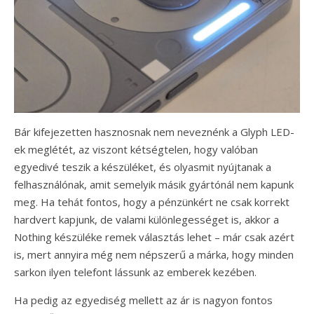
Bár kifejezetten hasznosnak nem neveznénk a Glyph LED-
ek meglétét, az viszont kétségtelen, hogy valóban
egyedivé teszik a készüléket, és olyasmit nyújtanak a
felhasználónak, amit semelyik másik gyártónál nem kapunk
meg. Ha tehát fontos, hogy a pénzünkért ne csak korrekt
hardvert kapjunk, de valami különlegességet is, akkor a
Nothing készüléke remek választás lehet – már csak azért
is, mert annyira még nem népszerű a márka, hogy minden
sarkon ilyen telefont lássunk az emberek kezében.
Ha pedig az egyediség mellett az ár is nagyon fontos