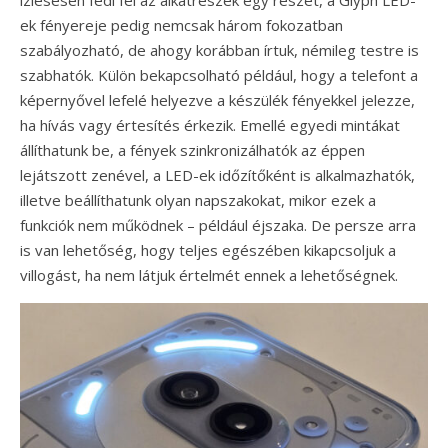
ízlésesen fedi fel az alkatrészek egy részét, a Glyph LED-
ek fényereje pedig nemcsak három fokozatban
szabályozható, de ahogy korábban írtuk, némileg testre is
szabhatók. Külön bekapcsolható például, hogy a telefont a
képernyővel lefelé helyezve a készülék fényekkel jelezze,
ha hívás vagy értesítés érkezik. Emellé egyedi mintákat
állíthatunk be, a fények szinkronizálhatók az éppen
lejátszott zenével, a LED-ek időzítőként is alkalmazhatók,
illetve beállíthatunk olyan napszakokat, mikor ezek a
funkciók nem működnek – például éjszaka. De persze arra
is van lehetőség, hogy teljes egészében kikapcsoljuk a
villogást, ha nem látjuk értelmét ennek a lehetőségnek.