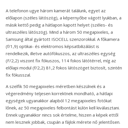
A telefonon ugye három kamerát találunk, egyet az
előlapon (széles látószög), a képernyőbe vágott lyukban, a
másik kettő pedig a hátlapon kapott helyet (széles- és
ultraszéles látószög). Mind a három 50 megapixeles, a
Samsung által gyártott ISOCELL szenzorokkal. A főkamera
(f/1,9) optikai- és elektromos képsatbilizálást is
rendelkezik, illetve autófókuszos, az ultraszéles egység
(F/2,2) viszont fix fókuszos, 114 fokos látótérrel, míg az
előlapi modul (f/2,2) 81,2 fokos látószöget biztosít, szintén
fix fókusszal.
A szelfik 50 megapixeles méretben készülnek és a
végeredmény teljesen korrektnek mondható, a hátlapi
egységek ugyanakkor alapból 12 megapixeles fotókat
lőnek, az 50 megapixeles felbontást külön kell kiválasztani.
Ennek ugyanakkor nincs sok értelme, hiszen a képek ettől
nem lesznek jobbak, csupán a fájlok mérete nő jelentősen.