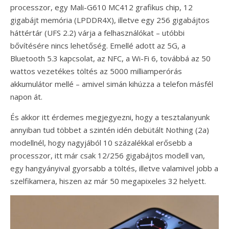
processzor, egy Mali-G610 MC412 grafikus chip, 12
gigabájt memória (LPDDR4X), illetve egy 256 gigabájtos
háttértár (UFS 2.2) várja a felhasználókat – utóbbi
bővítésére nincs lehetőség. Emellé adott az 5G, a
Bluetooth 5.3 kapcsolat, az NFC, a Wi-Fi 6, továbbá az 50
wattos vezetékes töltés az 5000 milliamperórás
akkumulátor mellé – amivel simán kihúzza a telefon másfél
napon át.
És akkor itt érdemes megjegyezni, hogy a tesztalanyunk
annyiban tud többet a szintén idén debütált Nothing (2a)
modellnél, hogy nagyjából 10 százalékkal erősebb a
processzor, itt már csak 12/256 gigabájtos modell van,
egy hangyányival gyorsabb a töltés, illetve valamivel jobb a
szelfikamera, hiszen az már 50 megapixeles 32 helyett.