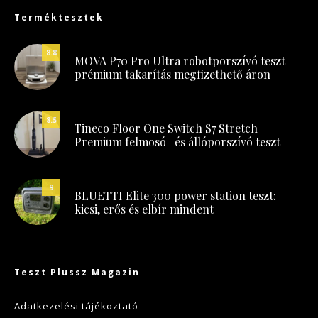
Terméktesztek
8.8
MOVA P70 Pro Ultra robotporszívó teszt –
prémium takarítás megfizethető áron
8.5
Tineco Floor One Switch S7 Stretch
Premium felmosó- és állóporszívó teszt
9
BLUETTI Elite 300 power station teszt:
kicsi, erős és elbír mindent
Teszt Plussz Magazin
Adatkezelési tájékoztató