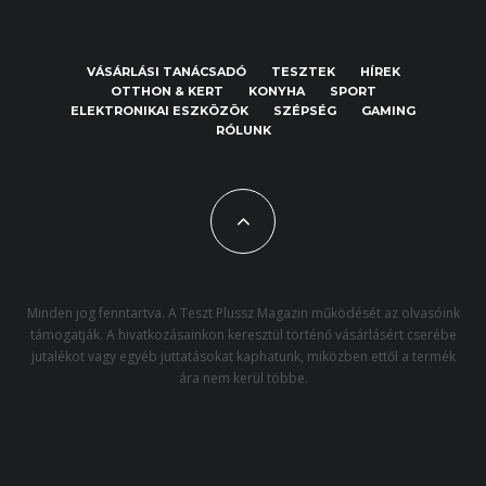
VÁSÁRLÁSI TANÁCSADÓ
TESZTEK
HÍREK
OTTHON & KERT
KONYHA
SPORT
ELEKTRONIKAI ESZKÖZÖK
SZÉPSÉG
GAMING
RÓLUNK
Minden jog fenntartva. A Teszt Plussz Magazin működését az olvasóink
támogatják. A hivatkozásainkon keresztül történő vásárlásért cserébe
jutalékot vagy egyéb juttatásokat kaphatunk, miközben ettől a termék
ára nem kerül többe.