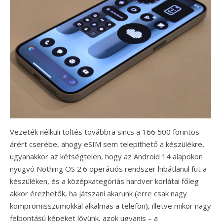
Vezeték nélküli töltés továbbra sincs a 166 500 forintos
árért cserébe, ahogy eSIM sem telepíthető a készülékre,
ugyanakkor az kétségtelen, hogy az Android 14 alapokon
nyugvó Nothing OS 2.6 operációs rendszer hibátlanul fut a
készüléken, és a középkategóriás hardver korlátai főleg
akkor érezhetők, ha játszani akarunk (erre csak nagy
kompromisszumokkal alkalmas a telefon), illetve mikor nagy
felbontású képeket lövünk, azok ugyanis – a