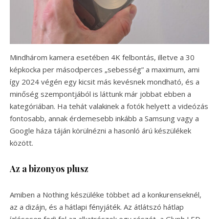
Mindhárom kamera esetében 4K felbontás, illetve a 30
képkocka per másodperces „sebesség” a maximum, ami
így 2024 végén egy kicsit más kevésnek mondható, és a
minőség szempontjából is láttunk már jobbat ebben a
kategóriában. Ha tehát valakinek a fotók helyett a videózás
fontosabb, annak érdemesebb inkább a Samsung vagy a
Google háza táján körülnézni a hasonló árú készülékek
között.
Az a bizonyos plusz
Amiben a Nothing készüléke többet ad a konkurenseknél,
az a dizájn, és a hátlapi fényjáték. Az átlátszó hátlap