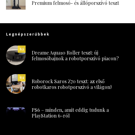
Premium felmosó- és állóporszívó teszt
Legnépszerűbbek
9.5
Dreame Aqua10 Roller teszt: új
felmosóbajnok a robotporszívó piacon?
9.8
Roborock Saros Z70 teszt: az első
robotkaros robotporszívó a világon!
PS6 – minden, amit eddig tudunk a
PlayStation 6-ról