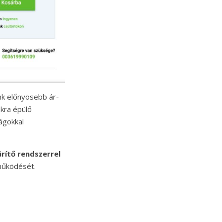
nk előnyösebb ár-
kra épülő
ágokkal
ürítő rendszerrel
 működését.