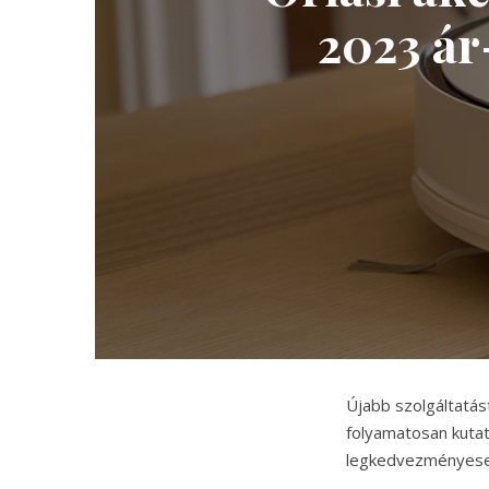
2023 ár
Újabb szolgáltatás
folyamatosan kutat
legkedvezményeseb