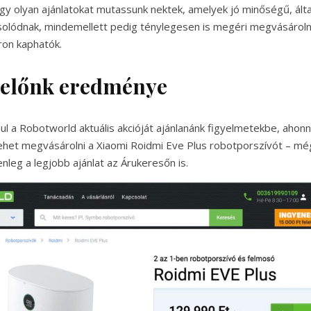
gy olyan ajánlatokat mutassunk nektek, amelyek jó minőségű, által
olódnak, mindemellett pedig ténylegesen is megéri megvásárolni
ron kaphatók.
yelőnk eredménye
ul a Robotworld aktuális akcióját ajánlanánk figyelmetekbe, aho
lehet megvásárolni a Xiaomi Roidmi Eve Plus robotporszívót – m
lenleg a legjobb ajánlat az Árukeresőn is.