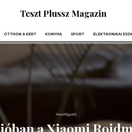
Teszt Plussz Magazin
OTTHON & KERT
KONYHA
SPORT
ELEKTRONIKAI ES
Akciófigyelő
cióban a Xiaomi Roidmi