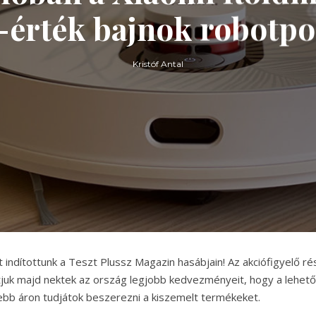
-érték bajnok robotpo
Kristóf Antal
t indítottunk a Teszt Plussz Magazin hasábjain! Az akciófigyelő r
juk majd nektek az ország legjobb kedvezményeit, hogy a lehető
b áron tudjátok beszerezni a kiszemelt termékeket.