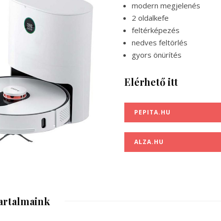
modern megjelenés
2 oldalkefe
feltérképezés
nedves feltörlés
gyors önürítés
Elérhető itt
PEPITA.HU
ALZA.HU
artalmaink