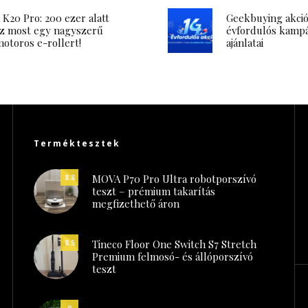
K20 Pro: 200 ezer alatt
Geekbuying akció:
z most egy nagyszerű
évfordulós kamp
otoros e-rollert!
ajánlatai
Terméktesztek
MOVA P70 Pro Ultra robotporszívó
8.8
teszt – prémium takarítás
megfizethető áron
Tineco Floor One Switch S7 Stretch
8.5
Premium felmosó- és állóporszívó
teszt
9