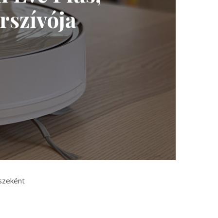
rszívója
észeként