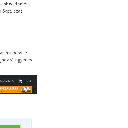
unk is elismert
 őket, azaz
nnan mindössze
éghozzá ingyenes