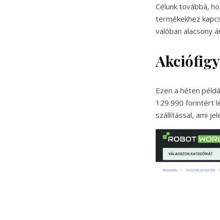
Célunk továbbá, ho
termékekhez kapcs
valóban alacsony á
Akciófig
Ezen a héten példá
129.990 forintért 
szállítással, ami je