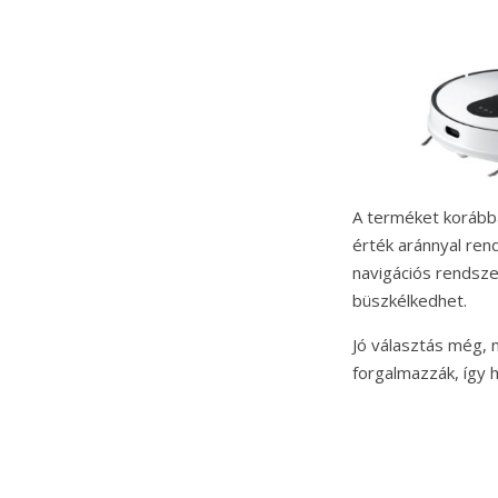
A terméket koráb
érték aránnyal ren
navigációs rendszer
büszkélkedhet.
Jó választás még, 
forgalmazzák, így 