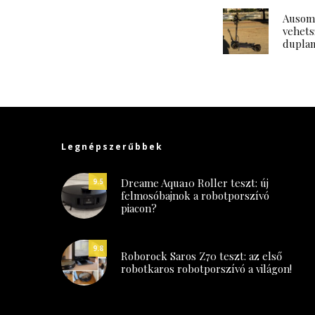
Ausom 
vehets
duplam
Legnépszerűbbek
Dreame Aqua10 Roller teszt: új
9.5
felmosóbajnok a robotporszívó
piacon?
9.8
Roborock Saros Z70 teszt: az első
robotkaros robotporszívó a világon!