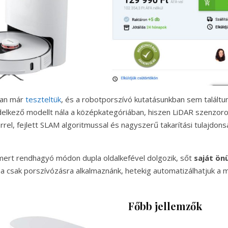
ban már
teszteltük
, és a robotporszívó kutatásunkban sem találtu
delkező modellt nála a középkategóriában, hiszen LiDAR szenzoro
rel, fejlett SLAM algoritmussal és nagyszerű takarítási tulajdons
mert rendhagyó módon dupla oldalkefével dolgozik, sőt
saját ön
ha csak porszívózásra alkalmaznánk, hetekig automatizálhatjuk a
Főbb jellemzők