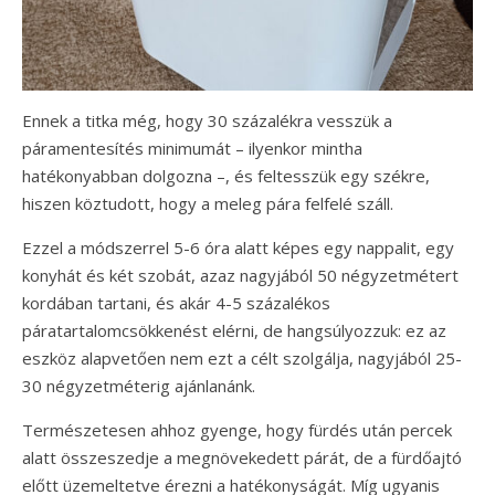
Ennek a titka még, hogy 30 százalékra vesszük a
páramentesítés minimumát – ilyenkor mintha
hatékonyabban dolgozna –, és feltesszük egy székre,
hiszen köztudott, hogy a meleg pára felfelé száll.
Ezzel a módszerrel 5-6 óra alatt képes egy nappalit, egy
konyhát és két szobát, azaz nagyjából 50 négyzetmétert
kordában tartani, és akár 4-5 százalékos
páratartalomcsökkenést elérni, de hangsúlyozzuk: ez az
eszköz alapvetően nem ezt a célt szolgálja, nagyjából 25-
30 négyzetméterig ajánlanánk.
Természetesen ahhoz gyenge, hogy fürdés után percek
alatt összeszedje a megnövekedett párát, de a fürdőajtó
előtt üzemeltetve érezni a hatékonyságát. Míg ugyanis