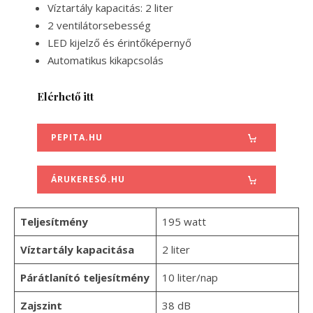
Víztartály kapacitás: 2 liter
2 ventilátorsebesség
LED kijelző és érintőképernyő
Automatikus kikapcsolás
Elérhető itt
PEPITA.HU
ÁRUKERESŐ.HU
Teljesítmény
195 watt
Víztartály kapacitása
2 liter
Párátlanító teljesítmény
10 liter/nap
Zajszint
38 dB