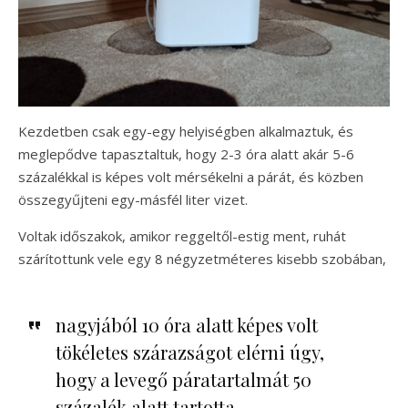
Kezdetben csak egy-egy helyiségben alkalmaztuk, és
meglepődve tapasztaltuk, hogy 2-3 óra alatt akár 5-6
százalékkal is képes volt mérsékelni a párát, és közben
összegyűjteni egy-másfél liter vizet.
Voltak időszakok, amikor reggeltől-estig ment, ruhát
szárítottunk vele egy 8 négyzetméteres kisebb szobában,
nagyjából 10 óra alatt képes volt
tökéletes szárazságot elérni úgy,
hogy a levegő páratartalmát 50
százalék alatt tartotta.