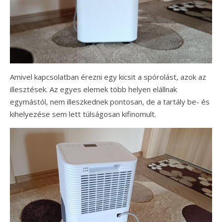
Amivel kapcsolatban érezni egy kicsit a spórolást, azok az
illesztések. Az egyes elemek több helyen elállnak
egymástól, nem illeszkednek pontosan, de a tartály be- és
kihelyezése sem lett túlságosan kifinomult.