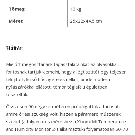
Tömeg
10 kg
Méret
25x22x44.5 cm
Háttér
Mielőtt megosztanánk tapasztalatainkat az olvasókkal,
fontosnak tartjuk kiemelni, hogy a légtisztítót egy teljesen
felújított, külső hőszigetelés nélküli, ámde modern
nyílászárókkal ellátott, tömör téglafalú épületben
teszteltük.
Összesen 90 négyzetméteren próbálgattuk a tudását,
amire óriási szükség volt, hiszen a páramérő műszerek
szerint (a folyamatos méréshez a Xiaomi Mi Temperature
and Humidity Monitor 2-t alkalmaztuk) folyamatosan 60-70