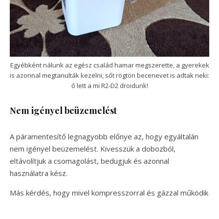
Egyébként nálunk az egész család hamar megszerette, a gyerekek
is azonnal megtanulták kezelni, sőt rögtön becenevet is adtak neki:
ő lett a mi R2-D2 droidunk!
Nem igényel beüzemelést
A páramentesítő legnagyobb előnye az, hogy egyáltalán
nem igényel beüzemelést. Kivesszük a dobozból,
eltávolítjuk a csomagolást, bedugjuk és azonnal
használatra kész.
Más kérdés, hogy mivel kompresszorral és gázzal működik