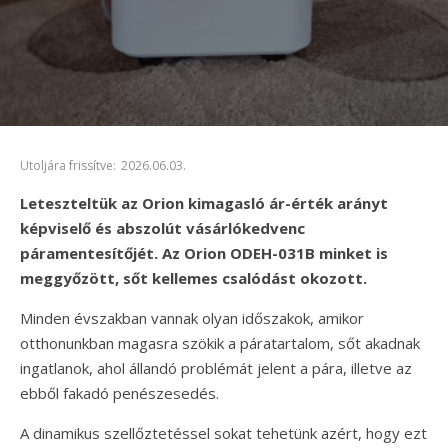
Utoljára frissítve:
2026.06.03.
Leteszteltük az Orion kimagasló ár-érték arányt
képviselő és abszolút vásárlókedvenc
páramentesítőjét. Az Orion ODEH-031B minket is
meggyőzött, sőt kellemes csalódást okozott.
Minden évszakban vannak olyan időszakok, amikor
otthonunkban magasra szökik a páratartalom, sőt akadnak
ingatlanok, ahol állandó problémát jelent a pára, illetve az
ebből fakadó penészesedés.
A dinamikus szellőztetéssel sokat tehetünk azért, hogy ezt