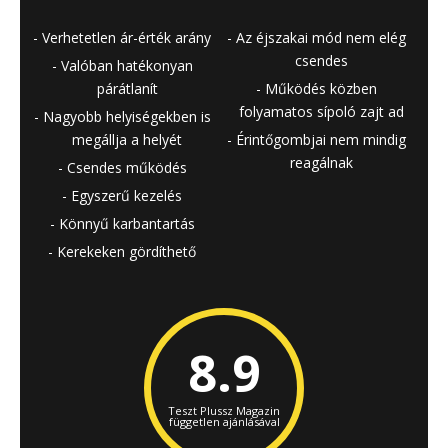
Verhetetlen ár-érték arány
Az éjszakai mód nem elég
csendes
Valóban hatékonyan
párátlanít
Működés közben
folyamatos sípoló zajt ad
Nagyobb helyiségekben is
megállja a helyét
Érintőgombjai nem mindig
reagálnak
Csendes működés
Egyszerű kezelés
Könnyű karbantartás
Kerekeken gördíthető
8.9
Teszt Plussz Magazin
független ajánlásával