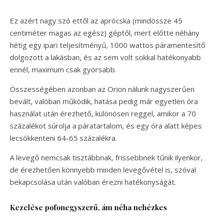
Ez azért nagy szó ettől az aprócska (mindössze 45
centiméter magas az egész) géptől, mert előtte néhány
hétig egy ipari teljesítményű, 1000 wattos páramentesítő
dolgozott a lakásban, és az sem volt sokkal hatékonyabb
ennél, maximum csak gyorsabb.
Összességében azonban az Orion nálunk nagyszerűen
bevált, valóban működik, hatása pedig már egyetlen óra
használat után érezhető, különösen reggel, amikor a 70
százalékot súrolja a páratartalom, és egy óra alatt képes
lecsökkenteni 64-65 százalékra.
A levegő nemcsak tisztábbnak, frissebbnek tűnik ilyenkor,
de érezhetően könnyebb minden levegővétel is, szóval
bekapcsolása után valóban érezni hatékonyságát.
Kezelése pofonegyszerű, ám néha nehézkes