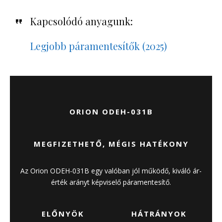
Kapcsolódó anyagunk:
Legjobb páramentesítők (2025)
ORION ODEH-031B
MEGFIZETHETŐ, MÉGIS HATÉKONY
Az Orion ODEH-031B egy valóban jól működő, kiváló ár-
érték arányt képviselő páramentesítő.
ELŐNYÖK
HÁTRÁNYOK