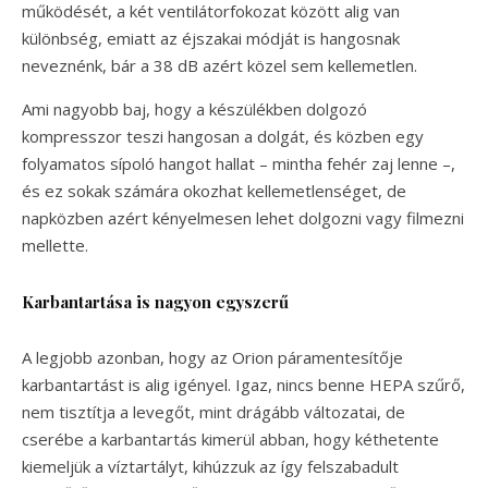
működését, a két ventilátorfokozat között alig van
különbség, emiatt az éjszakai módját is hangosnak
neveznénk, bár a 38 dB azért közel sem kellemetlen.
Ami nagyobb baj, hogy a készülékben dolgozó
kompresszor teszi hangosan a dolgát, és közben egy
folyamatos sípoló hangot hallat – mintha fehér zaj lenne –,
és ez sokak számára okozhat kellemetlenséget, de
napközben azért kényelmesen lehet dolgozni vagy filmezni
mellette.
Karbantartása is nagyon egyszerű
A legjobb azonban, hogy az Orion páramentesítője
karbantartást is alig igényel. Igaz, nincs benne HEPA szűrő,
nem tisztítja a levegőt, mint drágább változatai, de
cserébe a karbantartás kimerül abban, hogy kéthetente
kiemeljük a víztartályt, kihúzzuk az így felszabadult