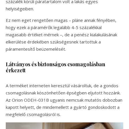
százalék körüli páratartalom volt a lakás egyes
helyiségeiben.
Ez nem eget rengetően magas – pláne annak fényében,
hogy ezek a páramérők legalább 4-5 százalékkal
magasabb értéket mérnek –, de a penész kialakulásának
elkerülése érdekében szükségesnek tartottuk a
páramentesítő beüzemelését.
Látványos és biztonságos csomagolásban
érkezett
A terméket interneten keresztül vásároltuk, de a gondos
csomagolásnak köszönhetően épségben eljutott hozzánk.
Az Orion ODEH-031B ugyanis nemcsak mutatós dobozban
kapott helyett, de mindemellett a gyártó gondoskodott a
megfelelő csomagolásról is.