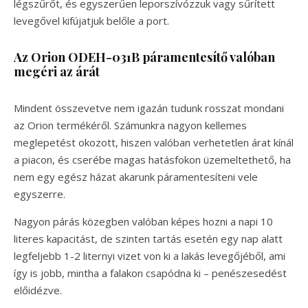
légszűrőt, és egyszerűen leporszívózzuk vagy sűrített
levegővel kifújatjuk belőle a port.
Az Orion ODEH-031B páramentesítő valóban
megéri az árát
Mindent összevetve nem igazán tudunk rosszat mondani
az Orion termékéről. Számunkra nagyon kellemes
meglepetést okozott, hiszen valóban verhetetlen árat kínál
a piacon, és cserébe magas hatásfokon üzemeltethető, ha
nem egy egész házat akarunk páramentesíteni vele
egyszerre.
Nagyon párás közegben valóban képes hozni a napi 10
literes kapacitást, de szinten tartás esetén egy nap alatt
legfeljebb 1-2 liternyi vizet von ki a lakás levegőjéből, ami
így is jobb, mintha a falakon csapódna ki – penészesedést
előidézve.