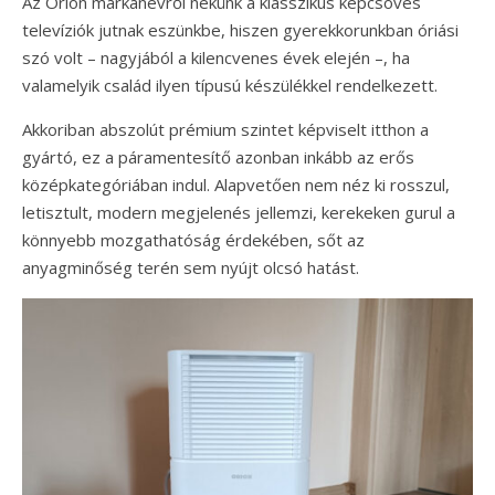
Az Orion márkanévről nekünk a klasszikus képcsöves
televíziók jutnak eszünkbe, hiszen gyerekkorunkban óriási
szó volt – nagyjából a kilencvenes évek elején –, ha
valamelyik család ilyen típusú készülékkel rendelkezett.
Akkoriban abszolút prémium szintet képviselt itthon a
gyártó, ez a páramentesítő azonban inkább az erős
középkategóriában indul. Alapvetően nem néz ki rosszul,
letisztult, modern megjelenés jellemzi, kerekeken gurul a
könnyebb mozgathatóság érdekében, sőt az
anyagminőség terén sem nyújt olcsó hatást.