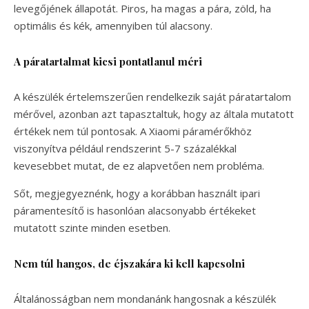
levegőjének állapotát. Piros, ha magas a pára, zöld, ha
optimális és kék, amennyiben túl alacsony.
A páratartalmat kicsi pontatlanul méri
A készülék értelemszerűen rendelkezik saját páratartalom
mérővel, azonban azt tapasztaltuk, hogy az általa mutatott
értékek nem túl pontosak. A Xiaomi páramérőkhöz
viszonyítva például rendszerint 5-7 százalékkal
kevesebbet mutat, de ez alapvetően nem probléma.
Sőt, megjegyeznénk, hogy a korábban használt ipari
páramentesítő is hasonlóan alacsonyabb értékeket
mutatott szinte minden esetben.
Nem túl hangos, de éjszakára ki kell kapcsolni
Általánosságban nem mondanánk hangosnak a készülék