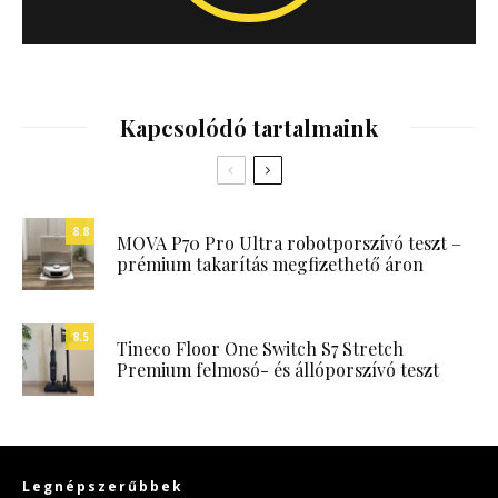
Kapcsolódó tartalmaink
8.8
MOVA P70 Pro Ultra robotporszívó teszt –
prémium takarítás megfizethető áron
8.5
Tineco Floor One Switch S7 Stretch
Premium felmosó- és állóporszívó teszt
Legnépszerűbbek