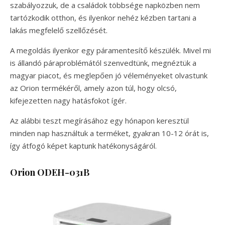
szabályozzuk, de a családok többsége napközben nem
tartózkodik otthon, és ilyenkor nehéz kézben tartani a
lakás megfelelő szellőzését.
A megoldás ilyenkor egy páramentesítő készülék. Mivel mi
is állandó páraproblémától szenvedtünk, megnéztük a
magyar piacot, és meglepően jó véleményeket olvastunk
az Orion termékéről, amely azon túl, hogy olcsó,
kifejezetten nagy hatásfokot ígér.
Az alábbi teszt megírásához egy hónapon keresztül
minden nap használtuk a terméket, gyakran 10-12 órát is,
így átfogó képet kaptunk hatékonyságáról.
Orion ODEH-031B