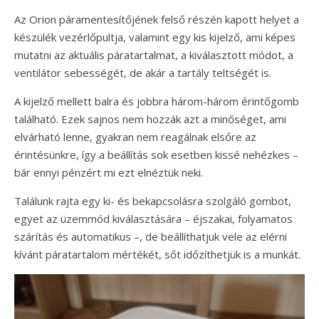
Az Orion páramentesítőjének felső részén kapott helyet a
készülék vezérlőpultja, valamint egy kis kijelző, ami képes
mutatni az aktuális páratartalmat, a kiválasztott módot, a
ventilátor sebességét, de akár a tartály teltségét is.
A kijelző mellett balra és jobbra három-három érintőgomb
található. Ezek sajnos nem hozzák azt a minőséget, ami
elvárható lenne, gyakran nem reagálnak elsőre az
érintésünkre, így a beállítás sok esetben kissé nehézkes –
bár ennyi pénzért mi ezt elnéztük neki.
Találunk rajta egy ki- és bekapcsolásra szolgáló gombot,
egyet az üzemmód kiválasztására – éjszakai, folyamatos
szárítás és automatikus –, de beállíthatjuk vele az elérni
kívánt páratartalom mértékét, sőt időzíthetjük is a munkát.